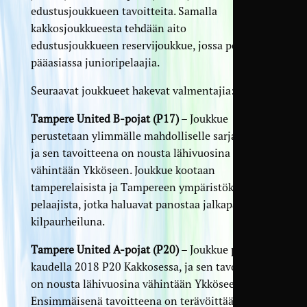
edustusjoukkueen tavoitteita. Samalla
kakkosjoukkueesta tehdään aito
edustusjoukkueen reservijoukkue, jossa pelaa
pääasiassa junioripelaajia.
Seuraavat joukkueet hakevat valmentajia:
Tampere United B-pojat (P17)
– Joukkue
perustetaan ylimmälle mahdolliselle sarjatasolle,
ja sen tavoitteena on nousta lähivuosina
vähintään Ykköseen. Joukkue kootaan
tamperelaisista ja Tampereen ympäristökuntien
pelaajista, jotka haluavat panostaa jalkapalloon
kilpaurheiluna.
Tampere United A-pojat (P20)
– Joukkue pelaa
kaudella 2018 P20 Kakkosessa, ja sen tavoitteena
on nousta lähivuosina vähintään Ykköseen.
Ensimmäisenä tavoitteena on terävöittää