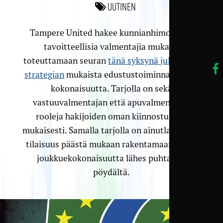
Uutinen
Tampere United hakee kunnianhimoisia ja
tavoitteellisia valmentajia mukaan
toteuttamaan seuran
tänä syksynä julkaistun
strategian
mukaista edustustoiminnan uutta
kokonaisuutta. Tarjolla on sekä
vastuuvalmentajan että apuvalmentajan
rooleja hakijoiden oman kiinnostuksen
mukaisesti. Samalla tarjolla on ainutlaatuinen
tilaisuus päästä mukaan rakentamaan uutta
joukkuekokonaisuutta lähes puhtaalta
pöydältä.