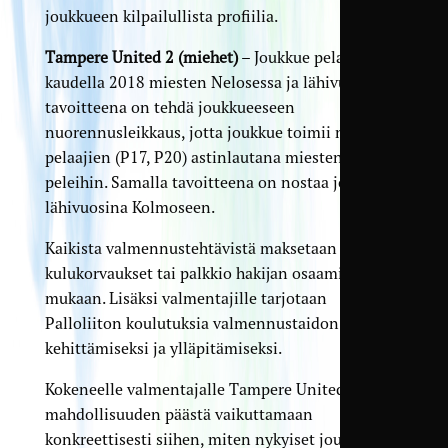
joukkueen kilpailullista profiilia.
Tampere United 2 (miehet)
– Joukkue pelaa
kaudella 2018 miesten Nelosessa ja lähivuosien
tavoitteena on tehdä joukkueeseen
nuorennusleikkaus, jotta joukkue toimii nuorten
pelaajien (P17, P20) astinlautana miesten
peleihin. Samalla tavoitteena on nostaa joukkue
lähivuosina Kolmoseen.
Kaikista valmennustehtävistä maksetaan
kulukorvaukset tai palkkio hakijan osaamisen
mukaan. Lisäksi valmentajille tarjotaan
Palloliiton koulutuksia valmennustaidon
kehittämiseksi ja ylläpitämiseksi.
Kokeneelle valmentajalle Tampere United tarjoaa
mahdollisuuden päästä vaikuttamaan
konkreettisesti siihen, miten nykyiset joukkueet