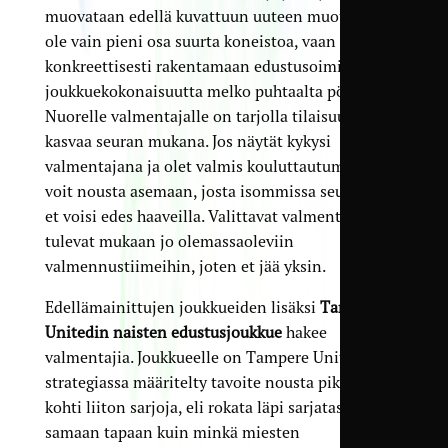
muovataan edellä kuvattuun uuteen muotoon. Et
ole vain pieni osa suurta koneistoa, vaan pääset
konkreettisesti rakentamaan edustusoiminnan
joukkuekokonaisuutta melko puhtaalta pöydältä.
Nuorelle valmentajalle on tarjolla tilaisuuksia
kasvaa seuran mukana. Jos näytät kykysi
valmentajana ja olet valmis kouluttautumaan,
voit nousta asemaan, josta isommissa seuroissa
et voisi edes haaveilla. Valittavat valmentajat
tulevat mukaan jo olemassaoleviin
valmennustiimeihin, joten et jää yksin.
Edellämainittujen joukkueiden lisäksi
Tampere
Unitedin naisten edustusjoukkue
hakee
valmentajia. Joukkueelle on Tampere Unitedin
strategiassa määritelty tavoite nousta pikaisesti
kohti liiton sarjoja, eli rokata läpi sarjatasojen
samaan tapaan kuin minkä miesten