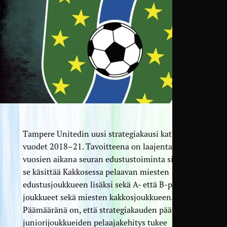
Tampere Unitedin uusi strategiakausi kattaa
vuodet 2018–21. Tavoitteena on laajentaa näiden
vuosien aikana seuran edustustoiminta siten, että
se käsittää Kakkosessa pelaavan miesten
edustusjoukkueen lisäksi sekä A- että B-poikien
joukkueet sekä miesten kakkosjoukkueen.
Päämääränä on, että strategiakauden päätyttyä
juniorijoukkueiden pelaajakehitys tukee