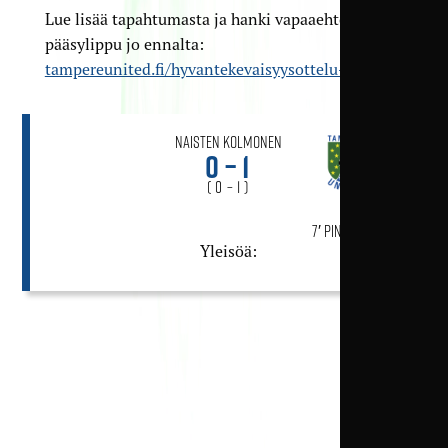
Lue lisää tapahtumasta ja hanki vapaaehtoinen
pääsylippu jo ennalta:
tampereunited.fi/hyvantekevaisyysottelu-2023
Naisten Kolmonen
0 – 1
( 0 – 1 )
7′ Pinja Aaltonen
Yleisöä: