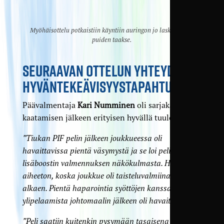
Myöhäisottelu potkaistiin käyntiin auringon jo laskeutuessa
puiden taakse.
SEURAAVAN OTTELUN YHTEYDESSÄ
HYVÄNTEKEÄVISYYS­TAPAHTUMA
Päävalmentaja
Kari Numminen
oli sarjakärjen
kaatamisen jälkeen erityisen hyvällä tuulella.
”Tiukan PIF pelin jälkeen joukkueessa oli
havaittavissa pientä väsymystä ja se loi peliin pienen
lisäboostin valmennuksen näkökulmasta. Huoli oli
aiheeton, koska joukkue oli taisteluvalmiina alusta
alkaen. Pientä haparointia syöttöjen kanssa ja
ylipelaamista johtomaalin jälkeen oli havaittavissa.”
”Peli saatiin kuitenkin pysymään tasaisena ja pelin