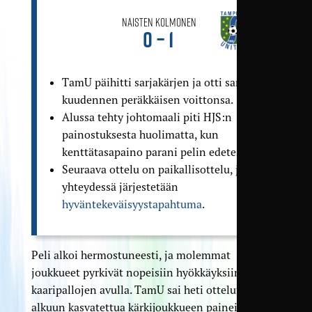
Naisten Kolmonen
0 – 1
TamU päihitti sarjakärjen ja otti samalla
kuudennen peräkkäisen voittonsa.
Alussa tehty johtomaali piti HJS:n
painostuksesta huolimatta, kun
kenttätasapaino parani pelin edetessä.
Seuraava ottelu on paikallis­ottelu, jonka
yhteydessä järjestetään
hyväntekeväisyys­tapahtuma
.
Peli alkoi hermostuneesti, ja molemmat
joukkueet pyrkivät nopeisiin hyökkäyksiin
kaaripallojen avulla. TamU sai heti otteluun
alkuun kasvatettua kärkijoukkueen paineita