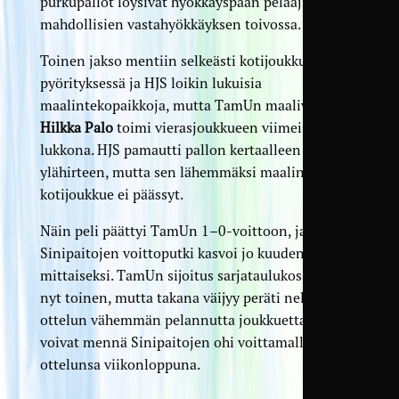
purkupallot löysivät hyökkäyspään pelaajia
mahdollisien vastahyökkäyksen toivossa.
Toinen jakso mentiin selkeästi kotijoukkueen
pyörityksessä ja HJS loikin lukuisia
maalintekopaikkoja, mutta TamUn maalivahti
Hilkka Palo
toimi vierasjoukkueen viimeisenä
lukkona. HJS pamautti pallon kertaalleen
ylähirteen, mutta sen lähemmäksi maalintekoa
kotijoukkue ei päässyt.
Näin peli päättyi TamUn 1–0-voittoon, ja samalla
Sinipaitojen voittoputki kasvoi jo kuuden ottelun
mittaiseksi. TamUn sijoitus sarjataulukossa on
nyt toinen, mutta takana väijyy peräti neljä yhden
ottelun vähemmän pelannutta joukkuetta, jotka
voivat mennä Sinipaitojen ohi voittamalla oman
ottelunsa viikonloppuna.