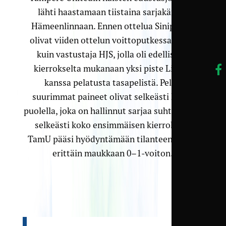
lähti haastamaan tiistaina sarjakärkeä
Hämeenlinnaan. Ennen ottelua Sinipaidat
olivat viiden ottelun voittoputkessa toisin
kuin vastustaja HJS, jolla oli edelliseltä
kierrokselta mukanaan yksi piste LiePan
kanssa pelatusta tasapelistä. Peliin
suurimmat paineet olivat selkeästi HJS:n
puolella, joka on hallinnut sarjaa suhteellisen
selkeästi koko ensimmäisen kierroksen.
TamU pääsi hyödyntämään tilanteen ja otti
erittäin maukkaan 0–1-voiton.