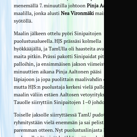
menemällä 7. minuutilla johtoon
Pinja Aaltosen
maalilla, jonka alusti
Nea Vironmäki
mainiolla
syötöllä.
Maalin jälkeen ottelu pyöri Sinipaitojen
puolustusalueella. HJS prässäsi kolmella
hyökkääjällä, ja TamUlla oli haasteita avata peliä
maita pitkin. Prässi pakotti Sinipaidat pitkiin
palloihin, ja ensimmäisen jakson viimeisten
minuuttien aikana Pinja Aaltonen pääsi
läpiajoon ja jopa puolittain maalivahdin ohi,
mutta HJS:n puolustaja kerkesi vielä pallon ja
maalin väliin estäen Aaltosen vetoyrityksen.
Tauolle siirryttiin Sinipaitojen 1–0 johdossa.
Toiselle jaksolle siirryttäessä TamU pudotti
ryhmitystään vielä enemmän ja sai pelistä
paremman otteen. Nyt puolustuslinjasta lähetetyt