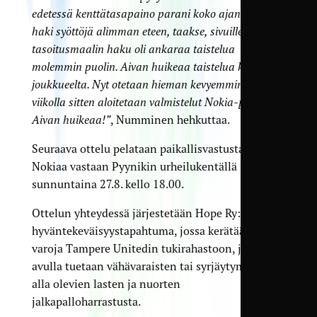
edetessä kenttätasapaino parani koko ajan. HJS
haki syöttöjä alimman eteen, taakse, sivuille ja
tasoitusmaalin haku oli ankaraa taistelua
molemmin puolin. Aivan huikeaa taistelua koko
joukkueelta. Nyt otetaan hieman kevyemmin ja ensi
viikolla sitten aloitetaan valmistelut Nokia-peliin.
Aivan huikeaa!”
, Numminen hehkuttaa.
Seuraava ottelu pelataan paikallisvastustaja FC
Nokiaa vastaan Pyynikin urheilukentällä
sunnuntaina 27.8. kello 18.00.
Ottelun yhteydessä järjestetään Hope Ry:n kanssa
hyväntekeväisyys­tapahtuma, jossa kerätään
varoja Tampere Unitedin tukirahastoon, jonka
avulla tuetaan vähävaraisten tai syrjäytymisuhan
alla olevien lasten ja nuorten
jalkapalloharrastusta.