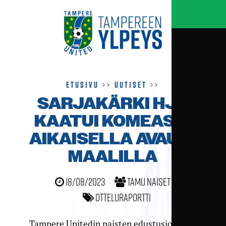
Etusivu
>>
Uutiset
>>
SARJAKÄRKI HJS
KAATUI KOMEASTI
AIKAISELLA AVAUS­
MAALILLA
18/08/2023
TamU naiset
Otteluraportti
Tampere Unitedin naisten edustusjoukkue