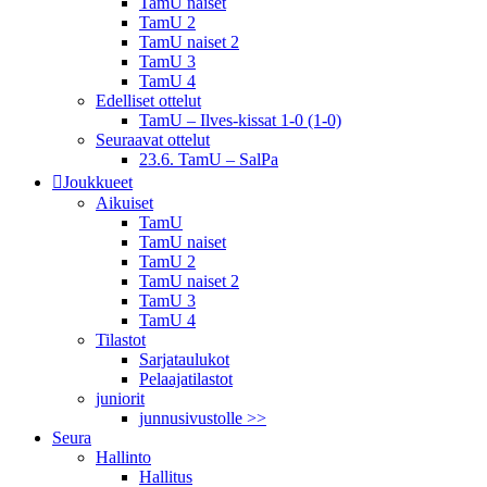
TamU naiset
TamU 2
TamU naiset 2
TamU 3
TamU 4
Edelliset ottelut
TamU – Ilves-kissat 1-0 (1-0)
Seuraavat ottelut
23.6. TamU – SalPa
Joukkueet
Aikuiset
TamU
TamU naiset
TamU 2
TamU naiset 2
TamU 3
TamU 4
Tilastot
Sarjataulukot
Pelaajatilastot
juniorit
junnusivustolle >>
Seura
Hallinto
Hallitus