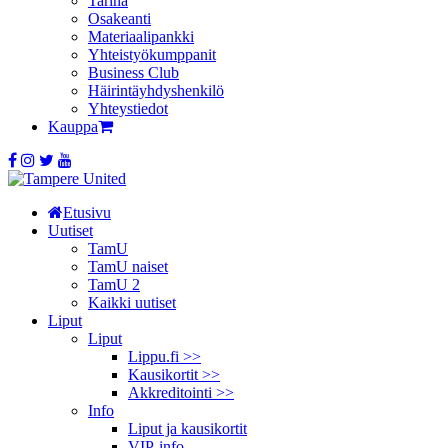
Tarina
Osakeanti
Materiaalipankki
Yhteistyö­kumppanit
Business Club
Häirintä­yhdyshenkilö
Yhteystiedot
Kauppa
Etusivu
Uutiset
TamU
TamU naiset
TamU 2
Kaikki uutiset
Liput
Liput
Lippu.fi >>
Kausikortit >>
Akkreditointi >>
Info
Liput ja kausikortit
VIP-info