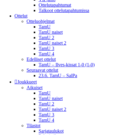
Ottelutapahtumat
Talkoot ottelu­tapahtumissa
Ottelut
Otteluohjelmat
TamU
TamU naiset
TamU 2
TamU naiset 2
TamU 3
TamU 4
Edelliset ottelut
TamU – Ilves-kissat 1-0 (1-0)
Seuraavat ottelut
23.6. TamU – SalPa
Joukkueet
Aikuiset
TamU
TamU naiset
TamU 2
TamU naiset 2
TamU 3
TamU 4
Tilastot
Sarjataulukot