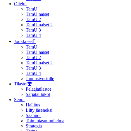
Ottelut
TamU
TamU naiset
TamU 2
TamU naiset 2
TamU 3
TamU 4
Joukkueet
TamU
TamU naiset
TamU 2
TamU naiset 2
TamU 3
TamU 4
Junnusivustolle
Tilastot
Pelaajatilastot
Sarjataulukot
Seura
Hallitus
Liity jäseneksi
Säännöt
Toimintasuunnitelma
Strategia