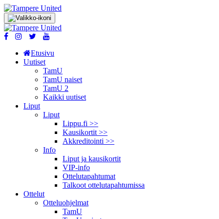
Etusivu
Uutiset
TamU
TamU naiset
TamU 2
Kaikki uutiset
Liput
Liput
Lippu.fi >>
Kausikortit >>
Akkreditointi >>
Info
Liput ja kausikortit
VIP-info
Ottelutapahtumat
Talkoot ottelu­tapahtumissa
Ottelut
Otteluohjelmat
TamU