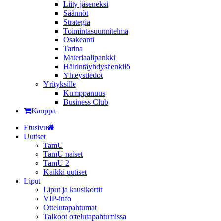
Liity jäseneksi
Säännöt
Strategia
Toimintasuunnitelma
Osakeanti
Tarina
Materiaalipankki
Häirintä­yhdyshenkilö
Yhteystiedot
Yrityksille
Kumppanuus
Business Club
Kauppa
Etusivu
Uutiset
TamU
TamU naiset
TamU 2
Kaikki uutiset
Liput
Liput ja kausikortit
VIP-info
Ottelutapahtumat
Talkoot ottelutapahtumissa