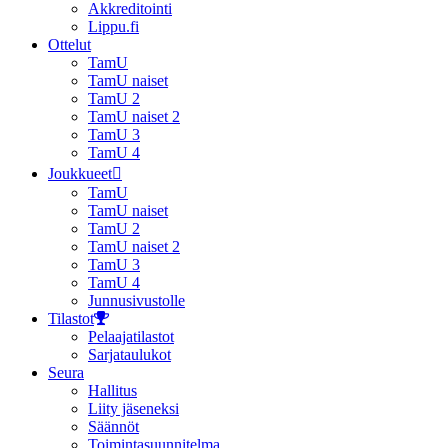
Akkreditointi
Lippu.fi
Ottelut
TamU
TamU naiset
TamU 2
TamU naiset 2
TamU 3
TamU 4
Joukkueet
TamU
TamU naiset
TamU 2
TamU naiset 2
TamU 3
TamU 4
Junnusivustolle
Tilastot
Pelaajatilastot
Sarjataulukot
Seura
Hallitus
Liity jäseneksi
Säännöt
Toimintasuunnitelma