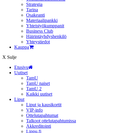
Strategia
Tarina
Osakeanti
Materiaalipankki
Yhteistyö­kumppanit
Business Club
Häirintä­yhdyshenkilö
Yhteystiedot
Kauppa
X
Sulje
Etusivu
Uutiset
TamU
TamU naiset
TamU 2
Kaikki uutiset
Liput
Liput ja kausikortit
VIP-info
Ottelutapahtumat
Talkoot ottelutapahtumissa
Akkreditointi
Lippu.fi