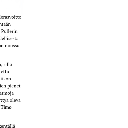
ierasvoitto
yhtään
 Pullerin
ellisestä
on noussut
 sillä
tettu
viikon
ien pienet
Varmoja
yttyä oleva
a
Timo
kentällä