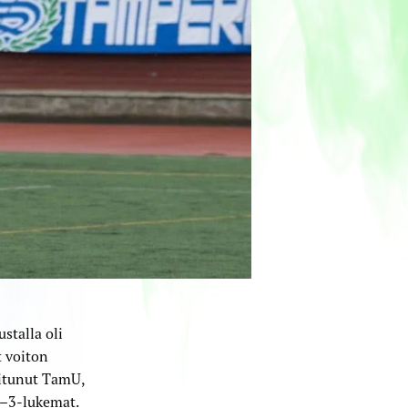
stalla oli
t voiton
oitunut TamU,
0–3-lukemat.