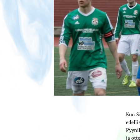
Kun Si
edelli
Pyyni
ja ott