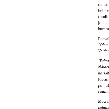
nähtii
helpos
tuudit
joukku
kumma
Pääva
”Olemm
Voitim
”Pelaa
Näiden
harjoi
luonne
palaut
saanti
Motiv
pelaaj