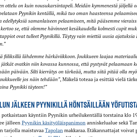
en ottelu on kuin nousukarsintapeli. Meidän kymmenestä jäljellä ol
pelataan Pyynikin kentällä, mikä tuo oman haasteensa pelaamisee
a edellytyksiä samanlaiseen pelaamiseen, mitä pääsemme vierais
 kertoo se, että olemme hävinneet kesäkaudella kolmesti cupit muk
 tappiot ovat tulleet Pyynikillä. Täytyy vain miettiä uusia ajatuksia
n.”
lä fiiliksillä lähdemme härkäviikkoon. Joukkueen laajaa materiaali
 jätkät ovatkin niin kovassa kunnossa, että pystyvät pelaamaan 
mään päivään. Silti kierrätys on tärkeää, mutta siitä pitää olla myö
joukkueelle jos näin tehdään”
, Mäkelä toteaa ja esittää vielä tär
aina Pyynikki täyteen!”
LUN JÄLKEEN PYYNIKILLÄ HÖNTSÄILLÄÄN YÖFUTIST
 potkaistaan käyntiin Pyynikin urheilukentällä torstaina klo 19
ee jälleen
Pyynikin käsityöläispanimon
anniskelualue sekä Ta
on tarjolla maistuvaa
Tapolan
makkaraa. Etäkannattajat voivat 