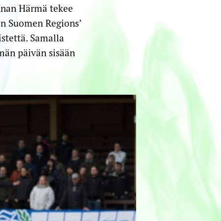
innan Härmä tekee
iin Suomen Regions’
stettä. Samalla
emän päivän sisään