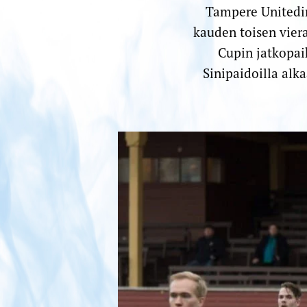
Tampere Unitedin
kauden toisen vier
Cupin jatkopai
Sinipaidoilla alk