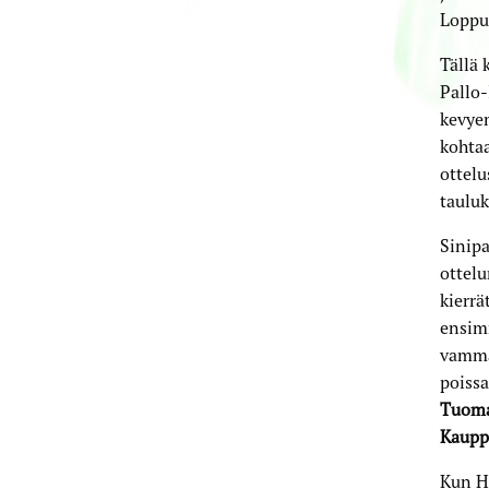
Loppun
Tällä 
Pallo-
kevyem
kohtaa
ottelu
tauluk
Sinipa
ottel
kierrä
ensimm
vammat
poissa
Tuoma
Kaupp
Kun Hä