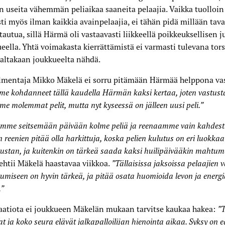
n useita vähemmän peliaikaa saaneita pelaajia. Vaikka tuolloin 
ti myös ilman kaikkia avainpelaajia, ei tähän pidä millään tava
tautua, sillä Härmä oli vastaavasti liikkeellä poikkeuksellisen j
eella. Yhtä voimakasta kierrättämistä ei varmasti tulevana tor
ltakaan joukkueelta nähdä.
lmentaja Mikko Mäkelä ei sorru pitämään Härmää helppona vas
e kohdanneet tällä kaudella Härmän kaksi kertaa, joten vastusta
me molemmat pelit, mutta nyt kyseessä on jälleen uusi peli.”
mme seitsemään päivään kolme peliä ja reenaamme vain kahdesti 
 reenien pitää olla harkittuja, koska pelien kulutus on eri luokkaa
tustan, ja kuitenkin on tärkeä saada kaksi huilipäivääkin mahtu
htii Mäkelä haastavaa viikkoa.
”Tällaisissa jaksoissa pelaajien 
umiseen on hyvin tärkeä, ja pitää osata huomioida levon ja energi
.”
aatiota ei joukkueen Mäkelän mukaan tarvitse kaukaa hakea:
”T
at ja koko seura elävät jalkapalloilijan hienointa aikaa. Syksy on e