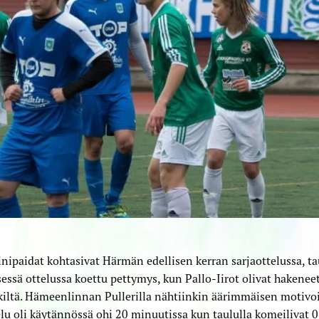
nipaidat kohtasivat Härmän edellisen kerran sarjaottelussa, tau
sessä ottelussa koettu pettymys, kun Pallo-Iirot olivat hakenee
kiltä. Hämeenlinnan Pullerilla nähtiinkin äärimmäisen motiv
elu oli käytännössä ohi 20 minuutissa kun taululla komeilivat 