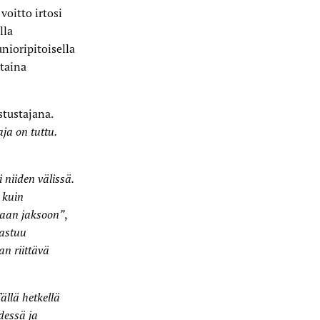
voitto irtosi
lla
unioripitoisella
staina
tustajana.
ja on tuttu.
niiden välissä.
 kuin
maan jaksoon”
,
vastuu
an riittävä
ällä hetkellä
dessä ja