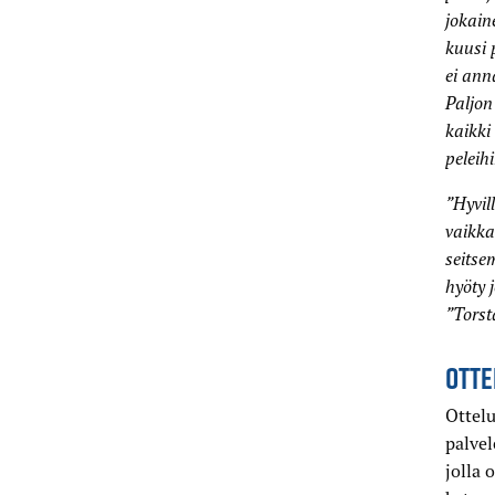
jokain
kuusi 
ei ann
Paljon
kaikki
peleihi
”Hyvil
vaikka
seitse
hyöty 
”Torst
OTTE
Ottelu
palvel
jolla 