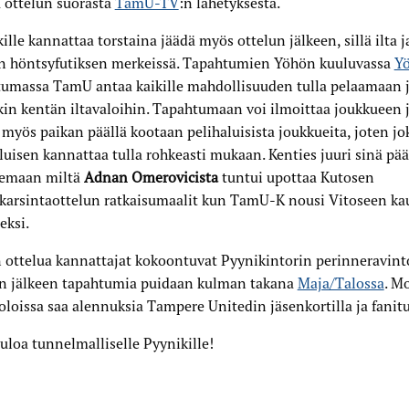
 ottelun suorasta
TamU-TV
:n lähetyksestä.
ille kannattaa torstaina jäädä myös ottelun jälkeen, sillä ilta 
en höntsyfutiksen merkeissä. Tapahtumien Yöhön kuuluvassa
Yö
tumassa TamU antaa kaikille mahdollisuuden tulla pelaamaan j
in kentän iltavaloihin. Tapahtumaan voi ilmoittaa joukkueen j
myös paikan päällä kootaan pelihaluisista joukkueita, joten jo
luisen kannattaa tulla rohkeasti mukaan. Kenties juuri sinä pää
lemaan miltä
Adnan Omerovicista
tuntui upottaa Kutosen
karsintaottelun ratkaisumaalit kun TamU-K nousi Vitoseen k
eksi.
 ottelua kannattajat kokoontuvat Pyynikintorin perinneravint
un jälkeen tapahtumia puidaan kulman takana
Maja/Talossa
. M
oloissa saa alennuksia Tampere Unitedin jäsenkortilla ja fanitu
uloa tunnelmalliselle Pyynikille!