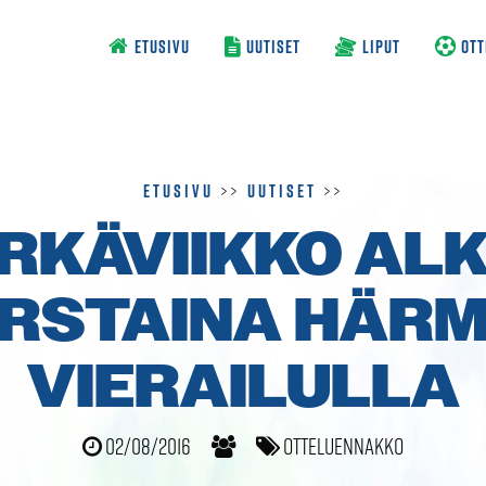
ETUSIVU
UUTISET
LIPUT
OTT
Etusivu
>>
Uutiset
>>
RKÄVIIKKO AL
RSTAINA HÄR
VIERAILULLA
02/08/2016
Otteluennakko