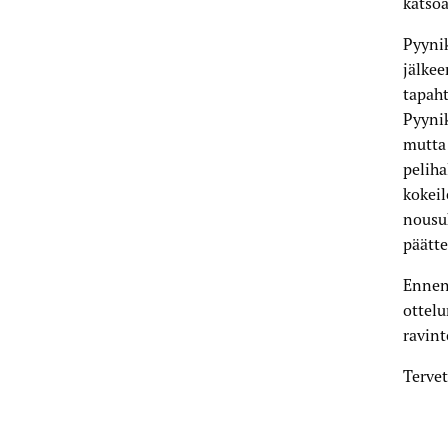
katsoa
Pyynik
jälke
tapah
Pyynik
mutta 
peliha
kokei
nousu
päätte
Ennen
ottel
ravint
Tervet