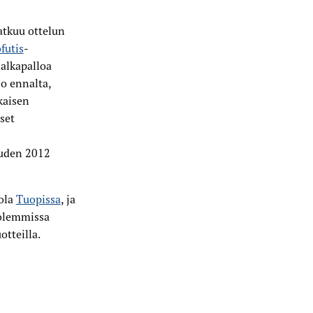
jatkuu ottelun
futis
-
alkapalloa
o ennalta,
kaisen
set
auden 2012
ola
Tuopissa
, ja
olemmissa
otteilla.