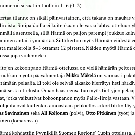
umeroiksi saatiin tuolloin 1–6 (0–3).
kertaa tilanne on sikäli päinvastainen, että takana on maukas v
Iiroista. Sinipaidoilla ei kuitenkaan ole varaa lähteä otteluun 
mällä asenteella, sillä Härmä on paljon parempi joukkue kuin
minen antaisi ymmärtää. Siitä kertoo myös Härmän viidestä ed
sta maalierolla 8–5 ottamat 12 pistettä. Näiden myötä Härmä 
ossa jopa viidenneksi.
itojen kokoonpano Härmä-ottelussa on vielä hämärän peitossa,
uruuhkan myötä päävalmentaja
Mikko Mäkelä
on varmasti pako
ttämään pelaajia. Ei toki ole selvää alkaako kierrätys heti härkä
äisestä ottelusta. Oman haasteensa tuo myös tiettyjen pelaaj
, jotka vaikuttivat kokoonpanon myös Pallo-Iiroja vastaan. 
olijoita ovat kuitenkin ainoastaan pelikiellossa korttitilin täyt
s Savinainen
sekä
Ali Koljonen
(polvi),
Otto Pitkänen
(työt) j
inen
(lomareissu).
rmä kohdattiin Pyynikillä Suomen Regions’ Cupin ottelussa, 