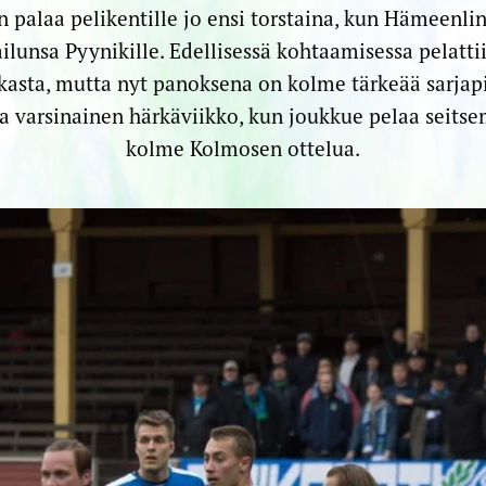
 palaa pelikentille jo ensi torstaina, kun Hämeenl
ailunsa Pyynikille. Edellisessä kohtaamisessa pelatt
kasta, mutta nyt panoksena on kolme tärkeää sarjapi
aa varsinainen härkäviikko, kun joukkue pelaa seits
kolme Kolmosen ottelua.