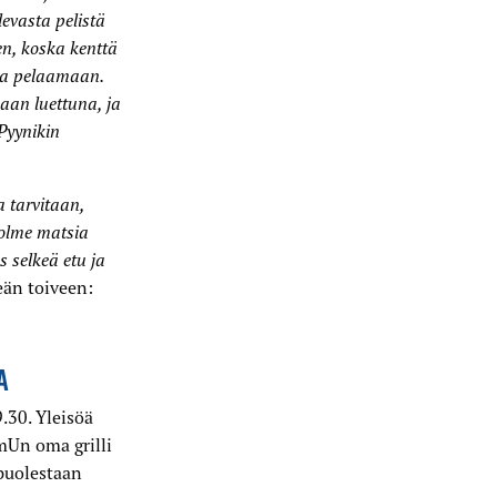
evasta pelistä
n, koska kenttä
sa pelaamaan.
aan luettuna, ja
 Pyynikin
a tarvitaan,
kolme matsia
s selkeä etu ja
keän toiveen:
A
.30. Yleisöä
mUn oma grilli
puolestaan