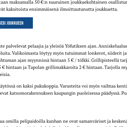
utaan maksamalla 50 €:n suuruinen joukkuekohtainen osallis
ät kaksitoista ensimmäisenä ilmoittautunutta joukkuetta.
sesi joukkueen
iste palvelevat pelaajia ja yleisöä Yöfutiksen ajan. Anniskelua
uita. Valikoimasta löytyy myös tutuimmat lonkerot, siiderit ja s
htuman ajan myynnissä hintaan 5 € / tölkki. Grillipisteellä ta
 € hintaan ja Tapolan grillimakkaroita 2 € hintaan. Tarjolla my
isia.
äytössä on kaksi pukukoppia. Varusteita voi myös vaihtaa kentä
tsevat katsomorakennuksen kaupungin puoleisessa päädyssä. Pu
ua omilla pelipaidoilla kunhan ne ovat samanväriset ja kesken