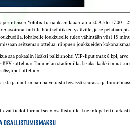
 perinteisen Yöfutis-turnauksen lauantaina 20.9. klo 17.00 – 
on avoinna kaikille höntsyfutiksen ystäville, ja se pelataan pi
oukkueilla. Jokaiselle joukkueelle tulee vähintään viisi 15 minu
simissaan seitsemän ottelua, riippuen joukkueiden kokonaismää
ue saa pokaalin lisäksi palkinnoksi VIP-liput (max 8 kpl, arvo 
– KPV -otteluun Tammelan stadionilla. Lisäksi kaikki muut tur
pääsyliput otteluun.
tista ja nauttimaan palveluista hyvässä seurassa ja tunnelmas
ttavat tiedot turnaukseen osallistujille. Lue infopaketti tarkasti
JA OSALLISTUMISMAKSU