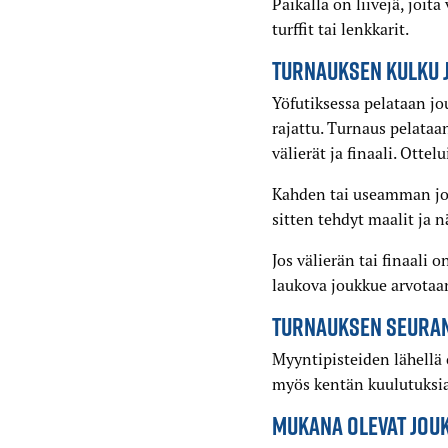
Paikalla on liivejä, joit
turffit tai lenkkarit.
TURNAUKSEN KULKU 
Yöfutiksessa pelataan jou
rajattu. Turnaus pelataa
välierät ja finaali. Otte
Kahden tai useamman jou
sitten tehdyt maalit ja n
Jos välierän tai finaali 
laukova joukkue arvotaan
TURNAUKSEN SEURA
Myyntipisteiden lähellä 
myös kentän kuulutuksia 
MUKANA OLEVAT JOU