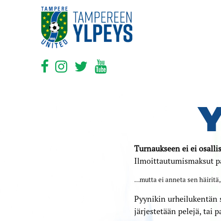
Y
Turnaukseen ei ei osalli
Ilmoittautumismaksut p
…mutta ei anneta sen häiritä, 
Pyynikin urheilukentän 
järjestetään pelejä, tai 