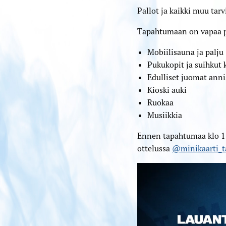
Pallot ja kaikki muu tar
Tapahtumaan on vapaa pä
Mobiilisauna ja palju
Pukukopit ja suihkut 
Edulliset juomat anni
Kioski auki
⁠⁠⁠Ruokaa
Musiikkia
Ennen tapahtumaa klo 15
ottelussa
@minikaarti_