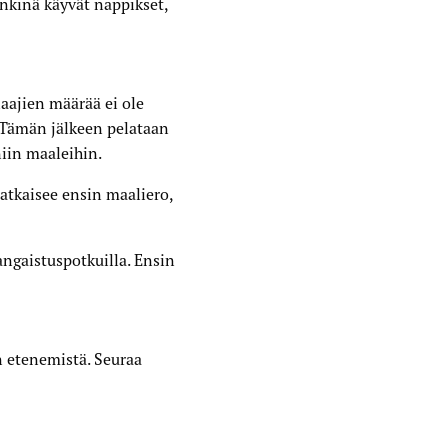
kenkinä käyvät nappikset,
laajien määrää ei ole
. Tämän jälkeen pelataan
niin maaleihin.
atkaisee ensin maaliero,
angaistuspotkuilla. Ensin
en etenemistä. Seuraa