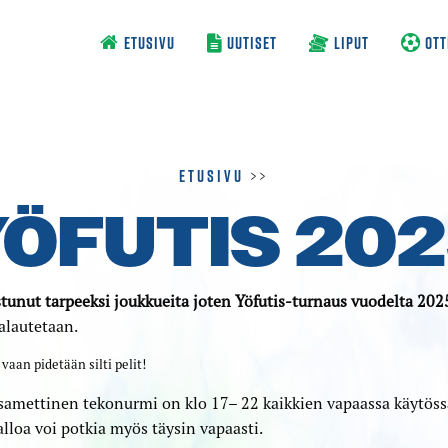
ETUSIVU
UUTISET
LIPUT
OTT
Etusivu
>>
ÖFUTIS 20
stunut tarpeeksi joukkueita joten Yöfutis-turnaus vuodelta 202
alautetaan.
vaan pidetään silti pelit!
samettinen tekonurmi on klo 17– 22 kaikkien vapaassa käytö
palloa voi potkia myös täysin vapaasti.