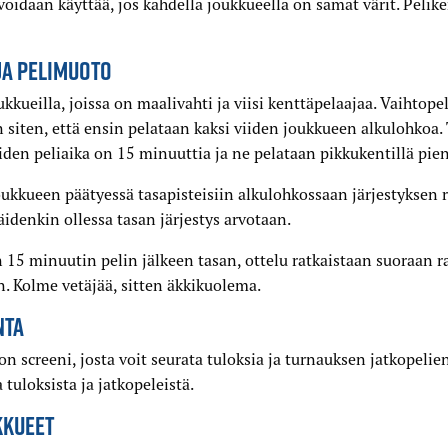
a voidaan käyttää, jos kahdella joukkueella on samat värit. Peli
JA PELIMUOTO
kkueilla, joissa on maalivahti ja viisi kenttäpelaajaa. Vaihtope
n siten, että ensin pelataan kaksi viiden joukkueen alkulohkoa
luiden peliaika on 15 minuuttia ja ne pelataan pikkukentillä pie
kkueen päätyessä tasapisteisiin alkulohkossaan järjestyksen r
äidenkin ollessa tasan järjestys arvotaan.
on 15 minuutin pelin jälkeen tasan, ottelu ratkaistaan suoraan r
. Kolme vetäjää, sitten äkkikuolema.
NTA
on screeni, josta voit seurata tuloksia ja turnauksen jatkopeli
tuloksista ja jatkopeleistä.
KKUEET