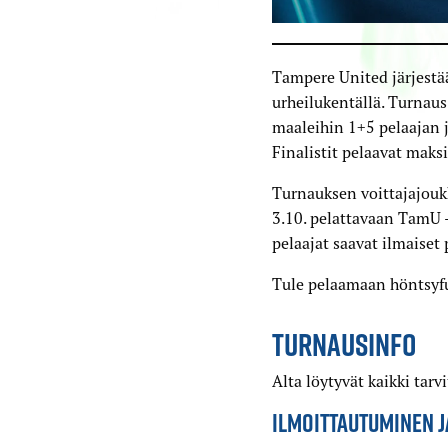
Tampere United järjestää
urheilukentällä. Turnaus 
maaleihin 1+5 pelaajan j
Finalistit pelaavat mak
Turnauksen voittajajoukk
3.10. pelattavaan TamU 
pelaajat saavat ilmaiset 
Tule pelaamaan höntsyfu
TURNAUSINFO
Alta löytyvät kaikki tarvi
ILMOITTAUTUMINEN 