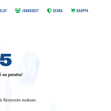
ELUT
JOUKKUEET
SEURA
KAUPPA
25
5 on peruttu!
ssä. Kysynnän mukaan