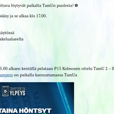
vittava löytyvät paikalta TamUn puolesta! ⚽️
äsy ja se alkaa klo 17.00.
käytössä
skelualueella
.00 alkaen kentällä pelataan P15 Kolmosen ottelu TamU 2 – I
tampere
on paikalla kannustamassa TamUa