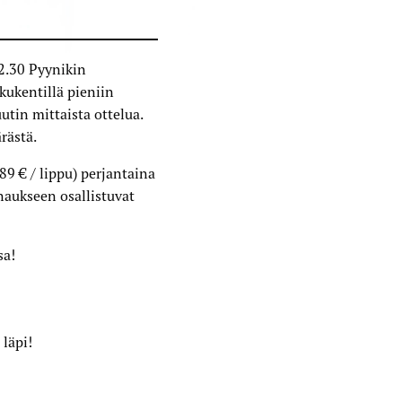
22.30 Pyynikin
kkukentillä pieniin
utin mittaista ottelua.
rästä.
89 € / lippu) perjantaina
naukseen osallistuvat
sa!
 läpi!