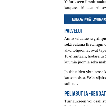
Yöfutikseen ilmoittaud
kaupassa. Mukaan pääsev
Klikkaa tästä ilmoitaak
PALVELUT
Anniskelualue ja grillip
sekä Salama Brewingin ol
alkoholijuomat ovat tapa
10 € hintaan, hodareita 5
kuumia juomia sekä make
Joukkueiden yhteisessä k
katsomoissa. WC:t sijai
suihkut.
PELIASUT JA -KENGÄT
Turnaukseen voi osallist