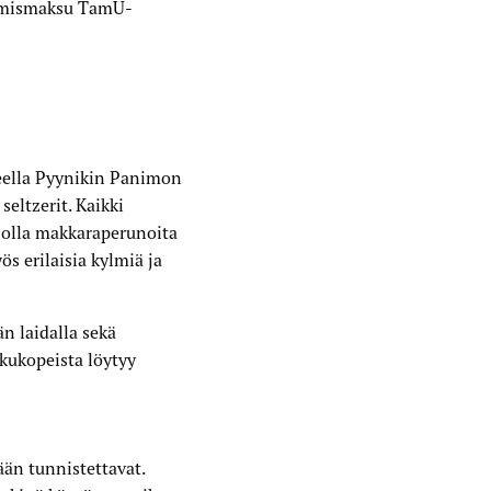
tumismaksu TamU-
lueella Pyynikin Panimon
eltzerit. Kaikki
rjolla makkaraperunoita
ös erilaisia kylmiä ja
n laidalla sekä
kukopeista löytyy
ään tunnistettavat.