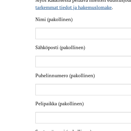
Myös Kakkosessa pelaava miesten edustusjoukk
tarkemmat tiedot ja hakemuslomake
.
Nimi (pakollinen)
Sähköposti (pakollinen)
Puhelinnumero (pakollinen)
Pelipaikka (pakollinen)