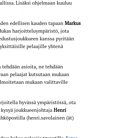
allissa. Lisäksi ohjelmaan kuuluu
hden edellisen kauden tapaan
Markus
dukas harjoitteluympäristö, jota
 edustusjoukkueen kanssa pyritään
ksittäisille pelaajille yhtenä
 tehdään asioita, ne tehdään
, vaan pelaajat kutsutaan mukaan
lmoitetaan mukaan valittaville
arjoitella hyvässä ympäristössä, ota
oi kysyä joukkueenjohtaja
Henri
hköpostilla (henri.savolainen (ät)