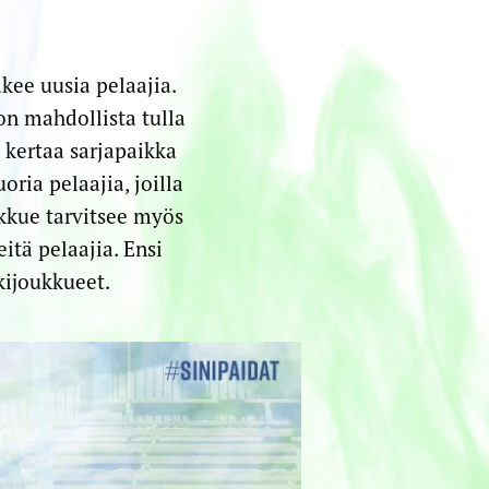
ee uusia pelaajia.
on mahdollista tulla
 kertaa sarjapaikka
ria pelaajia, joilla
kkue tarvitsee myös
tä pelaajia. Ensi
kijoukkueet.