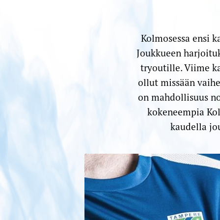
Kolmosessa ensi k
Joukkueen harjoituk
tryoutille. Viime 
ollut missään vaihe
on mahdollisuus no
kokeneempia Kolm
kaudella jo