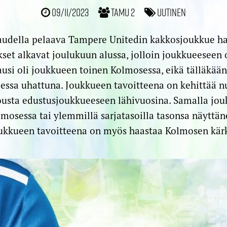
09/11/2023
TamU 2
Uutinen
audella pelaava Tampere Unitedin kakkosjoukkue hak
set alkavat joulukuun alussa, jolloin joukkueeseen 
kausi oli joukkueen toinen Kolmosessa, eikä tälläkään
essa uhattuna. Joukkueen tavoitteena on kehittää nuo
usta edustusjoukkueeseen lähivuosina. Samalla jou
osessa tai ylemmillä sarjatasoilla tasonsa näyttänei
ukkueen tavoitteena on myös haastaa Kolmosen kär