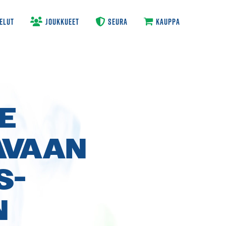
ELUT
JOUKKUEET
SEURA
KAUPPA
E
AVAAN
S­
N