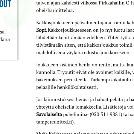
OUT
talven ajan kahdesti viikossa Pirkkahallin C-h
oheisharjoittelua.
Kakkosjoukkueen päävalmentajana toimii ka
Kopf
. Kakkosjoukkueeseen on jo nyt luotu laa
sa.
lähdetään kehittämään edelleen. Yhteistyötä
ylänä
tiivistämään siten, että kakkosjoukkue toimii y
mahdollisena väylänä edustusjoukkueeseen.
Joukkueen sisäinen henki on rento, mutta kun
kunnolla. Tryoutit eivät ole avoimet kaikille
hakemuksen perusteella. Tarkempi aikataulu i
pelaajille henkilökohtaisesti.
Jos kiinnostuksesi heräsi ja haluat pelata ja h
yhteyttä oheisella lomakkeella. Lisätietoja v
Savolaiselta
puhelimitse (050 511 9881) tai sä
tampereunited.fi).