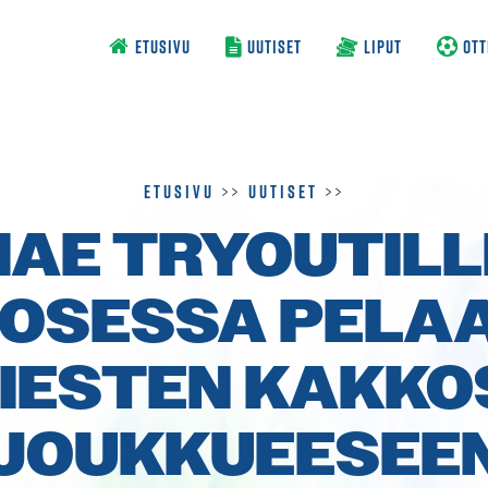
ETUSIVU
UUTISET
LIPUT
OTT
Etusivu
>>
Uutiset
>>
HAE TRYOUTILL
OSESSA PELA
IESTEN KAKKO
JOUKKUEESEE