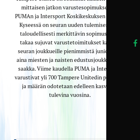
mittaisen jatkon varustesopimukseensa
PUMAn ja Intersport Koskikeskuksen kanssa.
Kyseessä on seuran uuden tulemisen ajan
taloudellisesti merkittävin sopimus, joka
takaa sujuvat varustetoimitukset kaikille
seuran joukkueille pienimmistä junioreista
aina miesten ja naisten edustusjoukkueisiin
saakka. Viime kaudella PUMA ja Intersport
varustivat yli 700 Tampere Unitedin pelaajaa,
ja määrän odotetaan edelleen kasvavan
tulevina vuosina.