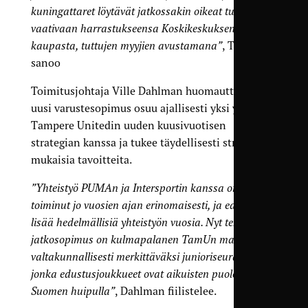
kuningattaret löytävät jatkossakin oikeat tuotteet
vaativaan harrastukseensa Koskikeskuksen tutusta
kaupasta, tuttujen myyjien avustamana”
, Tiitinen
sanoo
Toimitusjohtaja Ville Dahlman huomauttaa, että
uusi varuste­sopimus osuu ajallisesti yksi yhteen
Tampere Unitedin uuden kuusi­vuotisen
strategian kanssa ja tukee täydellisesti strategian
mukaisia tavoitteita.
”Yhteistyö PUMAn ja Intersportin kanssa on
toiminut jo vuosien ajan erinomaisesti, ja edessä on
lisää hedelmällisiä yhteistyön vuosia. Nyt tehty
jatkosopimus on kulma­palanen TamUn matkalla
valta­kunnallisesti merkittäväksi juniori­seuraksi,
jonka edustus­joukkueet ovat aikuisten puolella
Suomen huipulla”
, Dahlman fiilistelee.