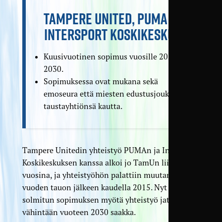
TAMPERE UNITED, PUMA JA
INTERSPORT KOSKIKESKUS
Kuusivuotinen sopimus vuosille 2025–
2030.
Sopimuksessa ovat mukana sekä
emoseura että miesten edustus­joukkue
tausta­yhtiönsä kautta.
Tampere Unitedin yhteistyö PUMAn ja Intersport
Koskikeskuksen kanssa alkoi jo TamUn liiga­
vuosina, ja yhteistyöhön palattiin muutaman
vuoden tauon jälkeen kaudella 2015. Nyt
solmitun sopimuksen myötä yhteistyö jatkuu
vähintään vuoteen 2030 saakka.