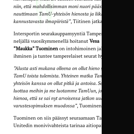
niin, että mahdollisimman moni nuori pääsee
nauttimaan TamU-yhteisön hienosta ja liikkumiseen
kannustavasta ilmapiiristä”
, Tiitinen jatkaa.
Intersportin seurakauppa­myyntiä Tampereella
neljällä vuosi­kymmenellä hoitanut
Vesa
”Maukka” Tuominen
on intohimoinen jalkapallo­
ihminen ja tuntee tamperelaiset seurat hyvin.
”Alusta asti mukana olleena on ollut hieno seurata
TamU toista tulemista. Yhteinen matka TamU-
yhteisön kanssa on ollut pitkä ja antoisa. Seura
luottaa meihin ja me luotamme TamUun, joten on
hienoa, että se sai nyt arvoisensa jatkon uuden
varustesopimuksen muodossa”
, Tuominen sanoo.
Tuominen on siis päässyt seuraamaan Tampere
Unitedin monivivahteista tarinaa aitiopaikalta.