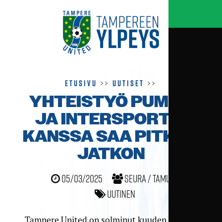
Etusivu
>>
Uutiset
>>
YHTEISTYÖ PUMAN
JA INTERSPORTIN
KANSSA SAA PITKÄN
JATKON
05/03/2025
Seura / TamU
Uutinen
Tampere United on solminut kuuden vuoden