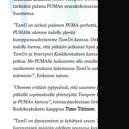
tärkeänä palana PUMAn seura­kokonaisuutta
Suomessa.
”TamU on tärkeä palanen PUMA-perhettä, ja me
PUMAlla olemme todella ylpeitä
kumppanuudestamme TamUn kanssa. Onkin
todella hienoa, että pitkään jatkunut hyvä yhteistyö
TamUn ja Intersport Koskikeskuksen kanssa saa nyt
jatkoa. Me PUMAlla haluamme olla omalta
osaltamme mukana tukemassa TamUn uutta
tulemista!”
, Eriksson sanoo.
”Olemme erittäin tyytyväisiä, että saamme jatkaa
pitkällä sopimuksella yhteistyötä Tampere Unitedin
ja PUMAn kanssa”
, toteaa puolestaan Intersport
Koskikeskuksen kauppias
Timo Tiitinen
.
”TamU on dynaaminen ja kehittyvä seura. Toivon
harrastajien määrän edelleen seurassa kasvavan