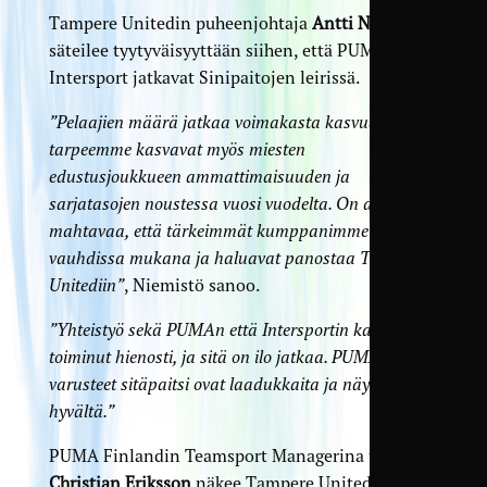
Tampere Unitedin puheenjohtaja
Antti Niemistö
säteilee tyytyväisyyttään siihen, että PUMA ja
Intersport jatkavat Sinipaitojen leirissä.
”Pelaajien määrä jatkaa voimakasta kasvuaan, ja
tarpeemme kasvavat myös miesten
edustusjoukkueen ammattimaisuuden ja
sarjatasojen noustessa vuosi vuodelta. On aivan
mahtavaa, että tärkeimmät kumppanimme ovat
vauhdissa mukana ja haluavat panostaa Tampere
Unitediin”
, Niemistö sanoo.
”Yhteistyö sekä PUMAn että Intersportin kanssa on
toiminut hienosti, ja sitä on ilo jatkaa. PUMAn
varusteet sitä­paitsi ovat laadukkaita ja näyttävät
hyvältä.”
PUMA Finlandin Teamsport Managerina toimiva
Christian Eriksson
näkee Tampere Unitedin