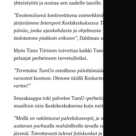
yhteistyötä ja nostaa sen uudelle tasolle.
”Ensimmäisenä konkreettisena esimerkkinä
järjestämme Intersport Koskikeskuksessa TamU-
päivän, jonka ajankohdasta ja ohjelmasta
tiedotamme piakkoin erikseen”
, Dahlman sanoo.
Myös Timo Tiitinen toivottaa kaikki TamU-
pelaajat perheineen tervetulleiksi.
”Tervetuloa TamUn ostoiltana päivittämään
varusteet kuntoon. Olemme täällä Koskarissa Teitä
varten!”
Seurakauppa toki palvelee TamU-perheitä myös
muulloin niin Koskikeskuksessa kuin neitssäkin.
”Meillä on vakiintunut palvelukonsepti, ja uskon sen
auttavan parhaalla mahdollisella tavalla seuran
jäseniä. Toivottavasti tulevat futiskunkut ja -