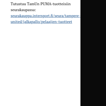
Tutustuu TamUn PUMA-tuotteisiin
seurakaupassa:
seurakauppa.intersport.fi/seura/tampere-
united/jalkapallo/pelaajien-tuotteet