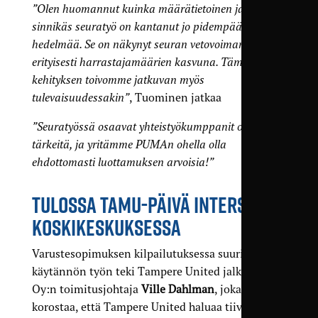
”Olen huomannut kuinka määrä­tietoinen ja
sinnikäs seuratyö on kantanut jo pidempään
hedelmää. Se on näkynyt seuran vetovoimana ja
erityisesti harrastaja­määrien kasvuna. Tämän
kehityksen toivomme jatkuvan myös
tulevaisuudessakin”
, Tuominen jatkaa
”Seuratyössä osaavat yhteistyö­kumppanit ovat aina
tärkeitä, ja yritämme PUMAn ohella olla
ehdottomasti luottamuksen arvoisia!”
TULOSSA TAMU-PÄIVÄ INTERSPORT
KOSKIKESKUKSESSA
Varustesopimuksen kilpailutuksessa suurimman
käytännön työn teki Tampere United jalkapallo
Oy:n toimitus­johtaja
Ville Dahlman
, joka
korostaa, että Tampere United haluaa tiivistää