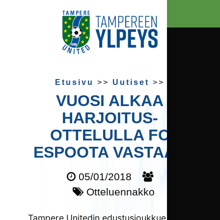
Etusivu
>>
Uutiset
>>
VUOSI ALKAA
HARJOITUS­
OTTELULLA FC
ESPOOTA VASTAAN
05/01/2018
Otteluennakko
Tampere Unitedin edustusjoukkue palasi