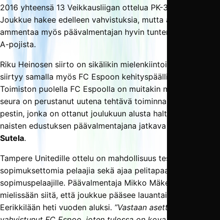
2016 yhteensä 13 Veikkausliigan ottelua PK-35:n riveissä.
Joukkue hakee edelleen vahvistuksia, mutta aikoo
ammentaa myös päävalmentajan hyvin tuntemista seuran
A-pojista.
Riku Heinosen siirto on sikälikin mielenkiintoinen, että hän
siirtyy samalla myös FC Espoon kehityspäälliköksi.
Toimiston puolella FC Espoolla on muitakin muutoksia, sillä
seura on perustanut uutena tehtävä toiminnanjohtajan
pestin, jonka on ottanut joulukuun alusta haltuunsa myös
naisten edustuksen päävalmentajana jatkava
Velimatti
Sutela
.
Tampere Unitedille ottelu on mahdollisuus testata
sopimuksettomia pelaajia sekä ajaa pelitapaa uusille
sopimuspelaajille. Päävalmentaja Mikko Mäkelä onkin
mielissään siitä, että joukkue pääsee lauantai-illan viettoon
Eerikkilään heti vuoden aluksi.
”Vastaan asettuu
vahvistunut FC Espoo, joten tulossa on kova vastus. Viime