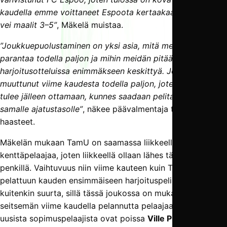
kaudella emme voittaneet Espoota kertaakaan ja Espoo
vei maalit 3–5”
, Mäkelä muistaa.
”Joukkuepuolustaminen on yksi asia, mitä meidän pitää
parantaa todella paljon ja mihin meidän pitää
harjoitusotteluissa enimmäkseen keskittyä. Joukkue on
muuttunut viime kaudesta todella paljon, joten aikansa
tulee jälleen ottamaan, kunnes saadaan pelitapa ja pelaajat
samalle ajatustasolle”
, näkee päävalmentaja talvikauden
haasteet.
Mäkelän mukaan TamU on saamassa liikkeelle 15
kenttäpelaajaa, joten liikkeellä ollaan lähes täydellä
penkillä. Vaihtuvuus niin viime kauteen kuin TPV:tä vastaan
pelattuun kauden ensimmäiseen harjoituspeliin on
kuitenkin suurta, sillä tässä joukossa on mukana vain
seitsemän viime kaudella pelannutta pelaajaa, ja lisäksi
uusista sopimuspelaajista ovat poissa
Ville Puustinen
ja