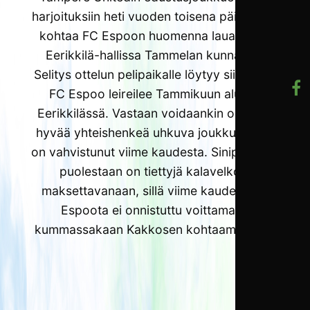
harjoituksiin heti vuoden toisena päivänä ja
kohtaa FC Espoon huomenna lauantaina
Eerikkilä-hallissa Tammelan kunnassa.
Selitys ottelun pelipaikalle löytyy siitä, että
FC Espoo leireilee Tammikuun alussa
Eerikkilässä. Vastaan voidaankin odottaa
hyvää yhteishenkeä uhkuva joukkue, joka
on vahvistunut viime kaudesta. Sinipaidoilla
puolestaan on tiettyjä kalavelkoja
maksettavanaan, sillä viime kaudella FC
Espoota ei onnistuttu voittamaan
kummassakaan Kakkosen kohtaamisessa.