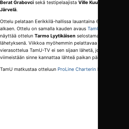
Berat Grabovci
sekä testipelaajista
Ville Kuusinen
ja
Arttu
Järvelä
.
Ottelu pelataan Eerikkilä-hallissa lauantaina 6.1. klo 18.30
alkaen. Ottelu on samalla kauden avaus
TamU-TV
:lle, joka
näyttää ottelun
Tarmo Lyytikäisen
selostamana suorana
lähetyksenä. Viikkoa myöhemmin pelattavaa FC KTP -
vierasottelua TamU-TV ei sen sijaan lähetä, joten
viimeistään sinne kannattaa lähteä paikan päälle.
TamU matkustaa otteluun
ProLine Charterin
bussilla