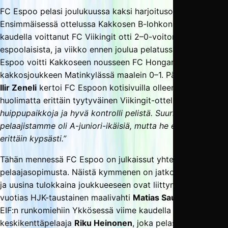
FC Espoo pelasi joulukuussa kaksi harjoitusottelua.
Ensimmäisessä ottelussa Kakkosen B-lohkon viime
kaudella voittanut FC Viikingit otti 2–0-voiton
espoolaisista, ja viikko ennen joulua pelatussa ottelussa FC
Espoo voitti Kakkoseen nousseen FC Hongan
kakkosjoukkeen Matinkylässä maalein 0–1. Päävalmentaja
Ilir Zeneli
kertoi FC Espoon kotisivuilla olleensa tappiosta
huolimatta erittäin tyytyväinen Viikingit-otteluun:
”Meillä oli
huippupaikkoja ja hyvä kontrolli pelistä. Suurin osa
pelaajistamme oli A-juniori-ikäisiä, mutta he esiintyivät
erittäin kypsästi.”
Tähän mennessä FC Espoo on julkaissut yhteensä 12
pelaajasopimusta. Näistä kymmenen on jatkosopimuksia,
ja uusina tulokkaina joukkueeseen ovat liittyneet 21-
vuotias HJK-taustainen maalivahti
Matias Sauramaa
sekä
EIF:n runkomiehiin Ykkösessä viime kaudella kuulunut
keskikenttäpelaaja
Riku Heinonen
, joka pelasi kaudella