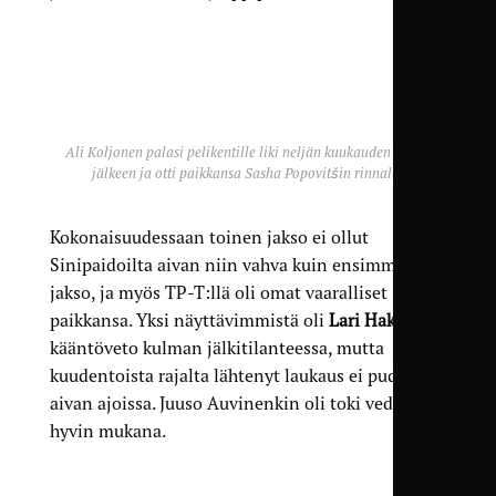
Ali Koljonen palasi pelikentille liki neljän kuukauden tauon
jälkeen ja otti paikkansa Sasha Popovitšin rinnalta
Kokonaisuudessaan toinen jakso ei ollut
Sinipaidoilta aivan niin vahva kuin ensimmäinen
jakso, ja myös TP-T:llä oli omat vaaralliset
paikkansa. Yksi näyttävimmistä oli
Lari Hakasen
kääntöveto kulman jälkitilanteessa, mutta
kuudentoista rajalta lähtenyt laukaus ei pudonnut
aivan ajoissa. Juuso Auvinenkin oli toki vedossa
hyvin mukana.