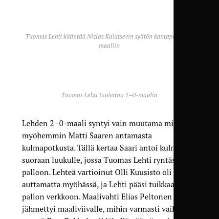
Tuomas Lehti kääntää Niclas Kalatsevin syötön kantapäällään
maaliin
Tuomas Lehti tuulettaa 1–0-maalia
Lehden 2–0-maali syntyi vain muutama minuutti
myöhemmin Matti Saaren antamasta
kulmapotkusta. Tällä kertaa Saari antoi kulman
suoraan luukulle, jossa Tuomas Lehti ryntäsi
palloon. Lehteä vartioinut Olli Kuusisto oli
auttamatta myöhässä, ja Lehti pääsi tuikkaamaan
pallon verkkoon. Maalivahti Elias Peltonen
jähmettyi maaliviivalle, mihin varmasti vaikutti