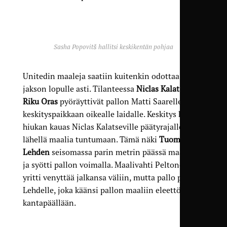
Sasha Popovitš hallitsi keskikentän pohjaa
Unitedin maaleja saatiin kuitenkin odottaa
jakson lopulle asti. Tilanteessa
Niclas Kalatsev
ja
Riku Oras
pyöräyttivät pallon Matti Saarelle
keskityspaikkaan oikealle laidalle. Keskitys karkasi
hiukan kauas Niclas Kalatseville päätyrajalle
lähellä maalia tuntumaan. Tämä näki
Tuomas
Lehden
seisomassa parin metrin päässä maalista,
ja syötti pallon voimalla. Maalivahti Peltonen
yritti venyttää jalkansa väliin, mutta pallo päätyi
Lehdelle, joka käänsi pallon maaliin eleettömästi
kantapäällään.