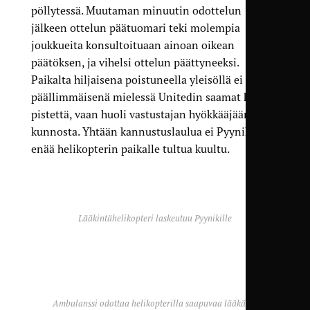
pöllytessä. Muutaman minuutin odottelun
jälkeen ottelun päätuomari teki molempia
joukkueita konsultoituaan ainoan oikean
päätöksen, ja vihelsi ottelun päättyneeksi.
Paikalta hiljaisena poistuneella yleisöllä ei ollut
päällimmäisenä mielessä Unitedin saamat kolme
pistettä, vaan huoli vastustajan hyökkääjään
kunnosta. Yhtään kannustuslaulua ei Pyynikillä
enää helikopterin paikalle tultua kuultu.
Lääkintähelikopteri laskeutuu Pyynikille
Ambulanssi odottaa helikopterilla saapuvaa lääkäriä