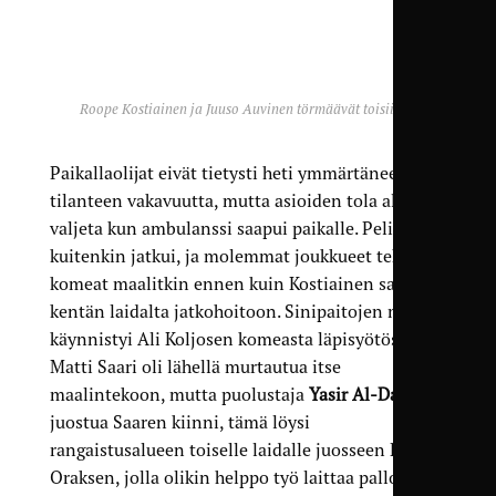
Roope Kostiainen ja Juuso Auvinen törmäävät toisiinsa
Paikallaolijat eivät tietysti heti ymmärtäneet
tilanteen vakavuutta, mutta asioiden tola alkoi
valjeta kun ambulanssi saapui paikalle. Peli
kuitenkin jatkui, ja molemmat joukkueet tekivät
komeat maalitkin ennen kuin Kostiainen saatiin
kentän laidalta jatkohoitoon. Sinipaitojen maali
käynnistyi Ali Koljosen komeasta läpisyötöstä.
Matti Saari oli lähellä murtautua itse
maalintekoon, mutta puolustaja
Yasir Al-Darrajin
juostua Saaren kiinni, tämä löysi
rangaistusalueen toiselle laidalle juosseen Riku
Oraksen, jolla olikin helppo työ laittaa pallo