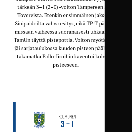
tärkeän 3–1 (2–0) -voiton Tampereen Peli-
Tovereista. Etenkin ensimmäinen jakso oli
Sinipaidoilta vahva esitys, eikä TP-T päässyt
missään vaiheessa suoranaisesti uhkaamaan
TamUn täyttä pistepottia. Voiton myötä TP-T
jäi sarjataulukossa kuuden pisteen päähän ja
takamatka Pallo-Iiroihin kaventui kolmeen
pisteeseen.
Kolmonen
3 – 1