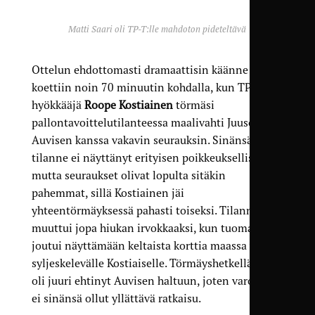
Matti Saari oli TP-T:lle mahdoton pideteltävä
Ottelun ehdottomasti dramaattisin käänne
koettiin noin 70 minuutin kohdalla, kun TP-T-
hyökkääjä
Roope Kostiainen
törmäsi
pallontavoittelutilanteessa maalivahti Juuso
Auvisen kanssa vakavin seurauksin. Sinänsä
tilanne ei näyttänyt erityisen poikkeukselliselta,
mutta seuraukset olivat lopulta sitäkin
pahemmat, sillä Kostiainen jäi
yhteentörmäyksessä pahasti toiseksi. Tilanne
muuttui jopa hiukan irvokkaaksi, kun tuomari
joutui näyttämään keltaista korttia maassa verta
syljeskelevälle Kostiaiselle. Törmäyshetkellä pallo
oli juuri ehtinyt Auvisen haltuun, joten varoitus
ei sinänsä ollut yllättävä ratkaisu.