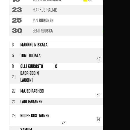
23
Markus
Halme
25
Jan
Riikonen
30
Eemi
Ruuska
80'
3
Markku Niskala
5
Toni Toijala
46’
8
Olli Kuusisto
C
Badr-Eddin
20
Lauoini
22
Majed Rashedi
61’
24
Lari Hakanen
28
Roope Kostiainen
74’
72’
Samuel