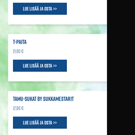
Lue lisää ja osta >>
T-PAITA
21,90 €
Lue lisää ja osta >>
TAMU-SUKAT BY SUKKAMESTARIT
12,90 €
Lue lisää ja osta >>