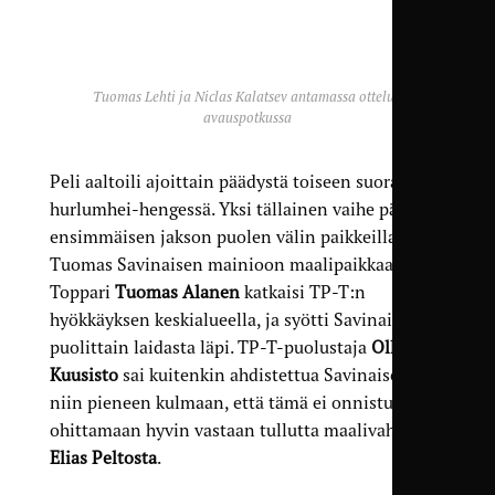
Tuomas Lehti ja Niclas Kalatsev antamassa ottelun
avauspotkussa
Peli aaltoili ajoittain päädystä toiseen suorastaan
hurlumhei-hengessä. Yksi tällainen vaihe päättyi
ensimmäisen jakson puolen välin paikkeilla
Tuomas Savinaisen mainioon maalipaikkaan.
Toppari
Tuomas Alanen
katkaisi TP-T:n
hyökkäyksen keskialueella, ja syötti Savinaisen
puolittain laidasta läpi. TP-T-puolustaja
Olli
Kuusisto
sai kuitenkin ahdistettua Savinaisen
niin pieneen kulmaan, että tämä ei onnistunut
ohittamaan hyvin vastaan tullutta maalivahti
Elias Peltosta
.