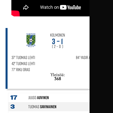
Kolmonen
3 – 1
( 2 – 0 )
37′ Tuomas Lehti
84' Yasir Al-Darraji
42′ Tuomas Lehti
77′ Riku Oras
Yleisöä:
368
17
Juuso
Auvinen
3
Tuomas
Savinainen