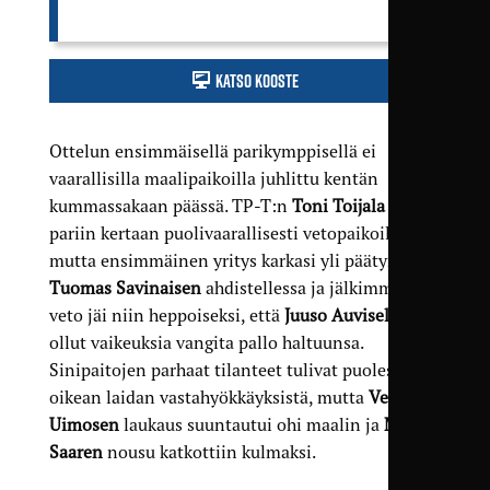
Katso kooste
Ottelun ensimmäisellä parikymppisellä ei
vaarallisilla maalipaikoilla juhlittu kentän
kummassakaan päässä. TP-T:n
Toni Toijala
oli
pariin kertaan puolivaarallisesti vetopaikoilla,
mutta ensimmäinen yritys karkasi yli päätyrajasta
Tuomas Savinaisen
ahdistellessa ja jälkimmäinen
veto jäi niin heppoiseksi, että
Juuso Auvisella
ei
ollut vaikeuksia vangita pallo haltuunsa.
Sinipaitojen parhaat tilanteet tulivat puolestaan
oikean laidan vastahyökkäyksistä, mutta
Verneri
Uimosen
laukaus suuntautui ohi maalin ja
Matti
Saaren
nousu katkottiin kulmaksi.