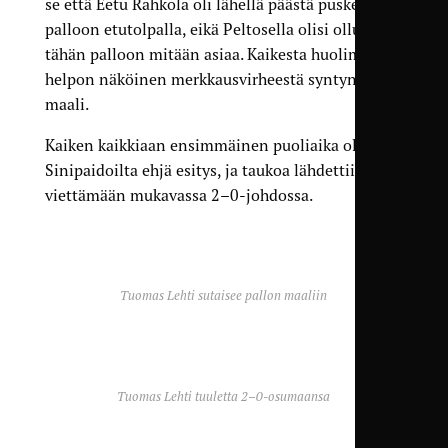
se että Eetu Rahkola oli lähellä päästä puskemaan
palloon etutolpalla, eikä Peltosella olisi ollut
tähän palloon mitään asiaa. Kaikesta huolimatta
helpon näköinen merkkausvirheestä syntynyt
maali.
Kaiken kaikkiaan ensimmäinen puoliaika oli
Sinipaidoilta ehjä esitys, ja taukoa lähdettiin
viettämään mukavassa 2–0-johdossa.
Tuomas Lehti sutaisee pallon maaliin
Tuomas Lehti tuuletta 2–0-osumaansa