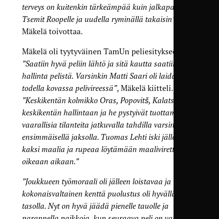
terveys on kuitenkin tärkeämpää kuin jalkapallo.
Tsemit Roopelle ja uudella ryminällä takaisin”
,
Mäkelä toivottaa.
Mäkelä oli tyytyväinen TamUn peliesitykseen.
”Saatiin hyvä peliin lähtö ja sitä kautta saatiin
hallinta pelistä. Varsinkin Matti Saari oli laidallansa
todella kovassa pelivireessä”
, Mäkelä kiitteli.
”Keskikentän kolmikko Oras, Popovitš, Kalatsev sai
keskikentän hallintaan ja he pystyivät tuottamaan
vaarallisia tilanteita jatkuvalla tahdilla varsinkin
ensimmäisellä jaksolla. Tuomas Lehti iski jälleen
kaksi maalia ja rupeaa löytämään maalivirettä juuri
oikeaan aikaan.”
”Joukkueen työmoraali oli jälleen loistavaa ja
kokonaisvaltainen kenttä puolustus oli hyvällä
tasolla. Nyt on hyvä jäädä pienelle tauolle ja
parannella paikkoja, kun seuraava peli on vasta