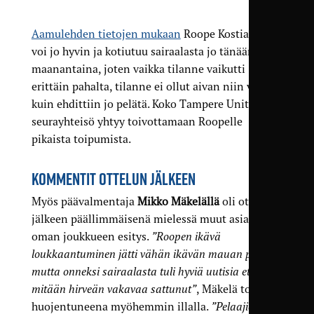
Aamulehden tietojen mukaan
Roope Kostiainen
voi jo hyvin ja kotiutuu sairaalasta jo tänään
maanantaina, joten vaikka tilanne vaikutti
erittäin pahalta, tilanne ei ollut aivan niin vakava
kuin ehdittiin jo pelätä. Koko Tampere Unitedin
seurayhteisö yhtyy toivottamaan Roopelle
pikaista toipumista.
KOMMENTIT OTTELUN JÄLKEEN
Myös päävalmentaja
Mikko Mäkelällä
oli ottelun
jälkeen päällimmäisenä mielessä muut asiat kuin
oman joukkueen esitys.
”Roopen ikävä
loukkaantuminen jätti vähän ikävän mauan pelistä,
mutta onneksi sairaalasta tuli hyviä uutisia ettei
mitään hirveän vakavaa sattunut”
, Mäkelä totesi
huojentuneena myöhemmin illalla.
”Pelaajien