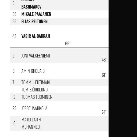
31
Bashmakov
33
Mikale Paajanen
36
Elias Peltonen
43
Yasir Al-Darraji
66’
2
Joni Valkeeniemi
46’
6
Amin Chouaib
61’
7
Tommi Lehtimäki
11
Tom Björklund
12
Tuomas Tuominen
23
Jesse Jaakkola
74’
Majid Laith
18
Muhanned