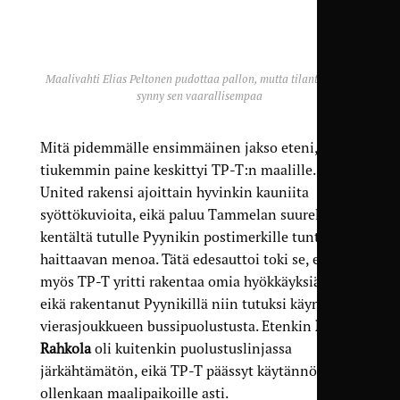
Maalivahti Elias Peltonen pudottaa pallon, mutta tilanteesta ei
synny sen vaarallisempaa
Mitä pidemmälle ensimmäinen jakso eteni, sitä
tiukemmin paine keskittyi TP-T:n maalille.
United rakensi ajoittain hyvinkin kauniita
syöttökuvioita, eikä paluu Tammelan suurelta
kentältä tutulle Pyynikin postimerkille tuntunut
haittaavan menoa. Tätä edesauttoi toki se, että
myös TP-T yritti rakentaa omia hyökkäyksiään,
eikä rakentanut Pyynikillä niin tutuksi käynyttä
vierasjoukkueen bussipuolustusta. Etenkin
Eetu
Rahkola
oli kuitenkin puolustuslinjassa
järkähtämätön, eikä TP-T päässyt käytännössä
ollenkaan maalipaikoille asti.