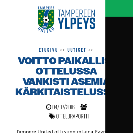
Etusivu
>>
Uutiset
>>
VOITTO PAIKALLIS­
OTTELUSSA
VANKISTI ASEMIA
KÄRKI­TAISTELUSSA
04/07/2016
Otteluraportti
Tampere United otti sunnuntaina Pyynikillä