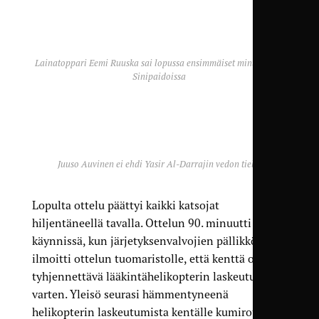
Lainatoppari Eemi Ruuska sai lopussa ensimmäiset minuuttinsa
Sinipaidoissa
Juuso Auvinen ei ehdi Yasir Al-Darrajin vedon tielle
Lopulta ottelu päättyi kaikki katsojat
hiljentäneellä tavalla. Ottelun 90. minuutti oli jo
käynnissä, kun järjetyksenvalvojien pällikkö
ilmoitti ottelun tuomaristolle, että kenttä oli
tyhjennettävä lääkintähelikopterin laskeutumista
varten. Yleisö seurasi hämmentyneenä
helikopterin laskeutumista kentälle kumirouheen