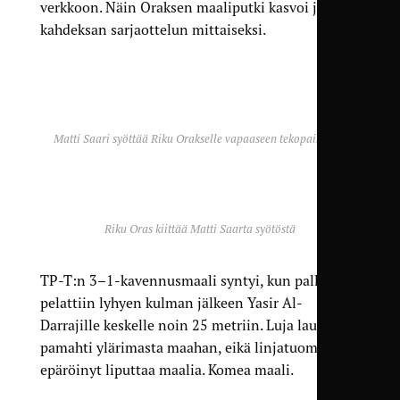
verkkoon. Näin Oraksen maaliputki kasvoi jo
kahdeksan sarjaottelun mittaiseksi.
Matti Saari syöttää Riku Orakselle vapaaseen tekopaikkaan
Riku Oras kiittää Matti Saarta syötöstä
TP-T:n 3–1-kavennusmaali syntyi, kun pallo
pelattiin lyhyen kulman jälkeen Yasir Al-
Darrajille keskelle noin 25 metriin. Luja laukaus
pamahti ylärimasta maahan, eikä linjatuomari
epäröinyt liputtaa maalia. Komea maali.