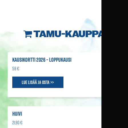
TAMU-KAUPPA
KAUSIKORTTI 2026 – LOPPUKAUSI
59 €
Lue lisää ja osta >>
HUIVI
21,90 €