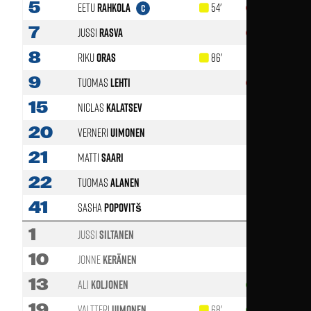
5
Eetu
Rahkola
54'
80'
C
7
Jussi
Rasva
46'
8
Riku
Oras
86'
9
Tuomas
Lehti
58'
15
Niclas
Kalatsev
20
Verneri
Uimonen
21
Matti
Saari
22
Tuomas
Alanen
41
Sasha
Popovitš
1
Jussi
Siltanen
10
Jonne
Keränen
13
Ali
Koljonen
58'
19
Valtteri
Uimonen
68'
46'