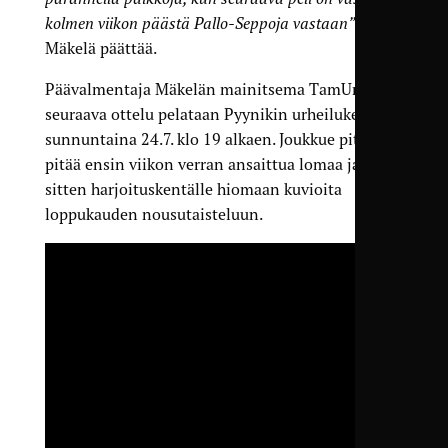
kolmen viikon päästä Pallo-Seppoja vastaan”
,
Mäkelä päättää.
Päävalmentaja Mäkelän mainitsema TamUn
seuraava ottelu pelataan Pyynikin urheilukentällä
sunnuntaina 24.7. klo 19 alkaen. Joukkue pitää
pitää ensin viikon verran ansaittua lomaa ja palaa
sitten harjoituskentälle hiomaan kuvioita
loppukauden nousutaisteluun.