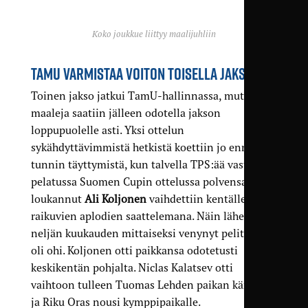
Koko joukkue liittyy maalijuhliin
TAMU VARMISTAA VOITON TOISELLA JAKSOLLA
Toinen jakso jatkui TamU-hallinnassa, mutta
maaleja saatiin jälleen odotella jakson
loppupuolelle asti. Yksi ottelun
sykähdyttävimmistä hetkistä koettiin jo ennen
tunnin täyttymistä, kun talvella TPS:ää vastaan
pelatussa Suomen Cupin ottelussa polvensa
loukannut
Ali Koljonen
vaihdettiin kentälle
raikuvien aplodien saattelemana. Näin lähes
neljän kuukauden mittaiseksi venynyt pelitauko
oli ohi. Koljonen otti paikkansa odotetusti
keskikentän pohjalta. Niclas Kalatsev otti
vaihtoon tulleen Tuomas Lehden paikan kärjestä,
ja Riku Oras nousi kymppipaikalle.