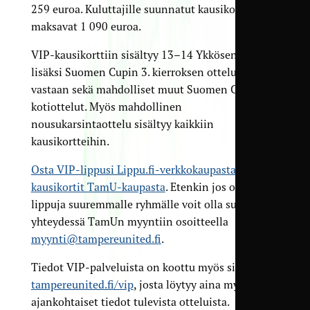
259 euroa. Kuluttajille suunnatut kausi­kortit
maksavat 1 090 euroa.
VIP-kausikorttiin sisältyy 13–14 Ykkösen ottelun
lisäksi Suomen Cupin 3. kierroksen ottelu TPS:ää
vastaan sekä mahdolliset muut Suomen Cupin
kotiottelut. Myös mahdollinen
nousukarsintaottelu sisältyy kaikkiin
kausikortteihin.
Osta VIP-lippusi Lippu.fi-verkkokaupasta
ja
VIP-
kausikortit TamU-kaupasta
. Etenkin jos ostat
lippuja suuremmalle ryhmälle voit olla suoraan
yhteydessä TamUn myyntiin osoitteella
myynti@tampereunited.fi
.
Tiedot VIP-palveluista on koottu myös sivulla
tampereunited.fi/vip
, josta löytyy aina myös
ajankohtaiset tiedot tulevista otteluista.