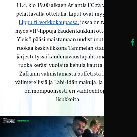
11.4. klo 19.00 alkaen Atlantis FC:tä vastaan
pelattavalla ottelulla. Liput ovat myynnissä
Lippu.fi-verkkokaupassa
, jossa on tarjolla
myös VIP-lippuja kauden kaikkiin otteluihin.
Yleisö pääsi maistamaan uudistunutta VIP-
ruokaa keskiviikkona Tammelan stadionilla
järjestetyssä kaudenavaus­tapahtumassa, ja
ruoka keräsi vuolaita kehuja kautta linjan.
Zafranin valmistamasta buffetista löytyy
välimerellisiä ja Lähi-Idän makuja, ja tarjolla
on monipuolisesti eri vaihtoehtoja ja
lisukkeita.