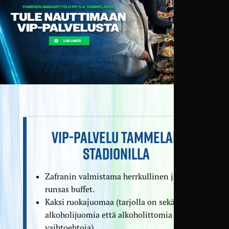
VIP-PALVELU TAMMELAN
STADIONILLA
Zafranin valmistama herrkullinen ja
runsas buffet.
Kaksi ruokajuomaa (tarjolla on sekä
alkoholijuomia että alkoholittomia
vaihtoehtoja)