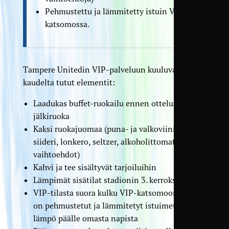
Pehmustettu ja lämmitetty istuin VIP-
katsomossa.
Tampere Unitedin VIP-palveluun kuuluvat viime
kaudelta tutut elementit:
Laadukas buffet-ruokailu ennen ottelua sekä
jälkiruoka
Kaksi ruokajuomaa (puna- ja valkoviini, olut,
siideri, lonkero, seltzer, alkoholittomat
vaihtoehdot)
Kahvi ja tee sisältyvät tarjoiluihin
Lämpimät sisätilat stadionin 3. kerroksessa
VIP-tilasta suora kulku VIP-katsomoon jossa
on pehmustetut ja lämmitetyt istuimet – paina
lämpö päälle omasta napista