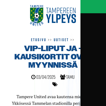
Etusivu
>>
Uutiset
>>
VIP-LIPUT JA -
KAUSIKORTIT OVAT
MYYNNISSÄ
03/04/2025
TamU
Tampere United avaa kautensa miesten
Ykkösessä Tammelan stadionilla perjantaina