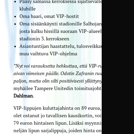
Pääsy samassa kerroksessa sijaitsevalle TamU-
klubille
Oma baari, omat VIP-hostit
Oma sisäänkäynti stadionille Salhojankadulta,
josta kulku hissillä suoraan VIP-alueelle
stadionin 3. kerrokseen
Asiantuntijan haastattelu, tulosveikkaus sekä
muu vaihtuva VIP-ohjelma
”Nyt voi varauksetta hehkuttaa, että VIP-ruoka on
aivan viimeisen päälle. Odotin Zafranin ruualta
paljon, mutta olin silti positiivisesti yllättynyt”
,
myhäilee Tampere Unitedin toimitusjohtaja
Ville
Dahlman
.
VIP-lippujen kuluttajahinta on 89 euroa, tai jos
olet ostanut jo tavallisen kausi­kortin, voit ostaa
79 euron hintaisen lipun. Lisäksi myynnissä on
neljän lipun sarja­lippuja, joiden hinta on