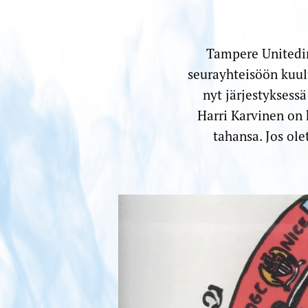
Tampere Unitedin 
seurayhteisöön kuulu
nyt järjestyksess
Harri Karvinen on 
tahansa. Jos ole