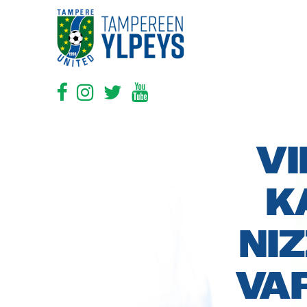
V
K
NI
VA