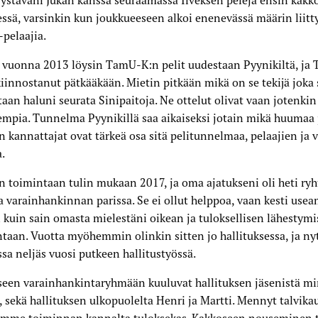
 ystäväni Jukan kanssa seuraamassa Ilveksen pelejä ensin kakko
ssä, varsinkin kun joukkueeseen alkoi enenevässä määrin liitt
pelaajia.
 vuonna 2013 löysin TamU-K:n pelit uudestaan Pyynikiltä, ja
iinnostanut pätkääkään. Mietin pitkään mikä on se tekijä joka 
aan haluni seurata Sinipaitoja. Ne ottelut olivat vaan jotenkin
empia. Tunnelma Pyynikillä saa aikaiseksi jotain mikä huumaa j
kannattajat ovat tärkeä osa sitä pelitunnelmaa, pelaajien ja 
.
toimintaan tulin mukaan 2017, ja oma ajatukseni oli heti ry
 varainhankinnan parissa. Se ei ollut helppoa, vaan kesti usea
kuin sain omasta mielestäni oikean ja tuloksellisen lähestym
taan. Vuotta myöhemmin olinkin sitten jo hallituksessa, ja ny
a neljäs vuosi putkeen hallitustyössä.
een varainhankintaryhmään kuuluvat hallituksen jäsenistä min
, sekä hallituksen ulkopuolelta Henri ja Martti. Mennyt talvikau