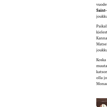
vuoden
Saint
joukk
Paikal
kieles
Kannat
Matsei
joukku
Koska
muuta
katso
olla j
Monaco