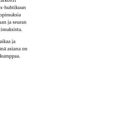
rkoitti
lis-huhtikuun
sopimuksia
an ja seuran
timuksista.
ikaa ja
änä asiana on
 skumppaa.