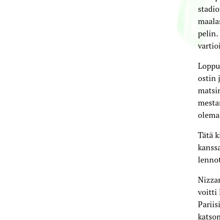
stadio
maala
pelin.
vartio
Loppuk
ostin 
matsin
mestar
olemaa
Tätä k
kanssa
lennot
Nizzan
voitti
Pariis
katso