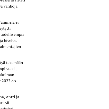
sessa ja sitten
yä vanhoja
 Tammela ei
sytytti
 todellisempia
a hivelee.
valmentajien
htyä tekemään
mpi vuosi,
iskulman
t 2022 on
ä, Antti ja
si oli