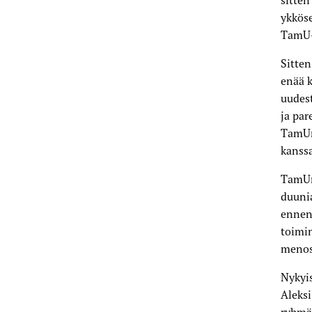
sitten
ykköse
TamU-
Sitten
enää k
uudest
ja par
TamUn 
kanssa
TamUn 
duunia
ennen 
toimin
menoss
Nykyis
Aleksi