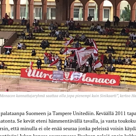
Monacon kannattajaryhmä saattaa olla jopa pienempi kuin Sinikaarti”, kertoo Ha
palataanpa Suomeen ja Tampere Unitediin. Keväällä 2011 tapa
tonta. Se kevät eteni hämmentävällä tavalla, ja vasta toukok
in, että minulla ei ole enää seuraa jonka peleissä voisin käy