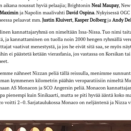
 aikana noussut hyviä pelaajia; Brightonin
Neal Maupay
, New
-Maximin
ja Napolin maalivahti
David Ospina
. Nykyisessä OGC
ueessa pelaavat mm.
Justin Kluivert
,
Kasper Dolberg
ja
Andy Del
linen kannattajaryhmä on nimeltään Issa-Nissa. Tuo nimi taitaa
tä, ja kannattaminen on tuolla noin 2000 hengen ryhmällä vere
tajat vaativat menestystä, ja jos he eivät sitä saa, se myös näy
hin ei päästetä ketään vierasfania, jos vastassa on Korsikan tai
eet.
 emme nähneet Nizzan peliä tällä reissulla, menimme sunnunt
man kymmenen kilometrin päähän veroparatiisiin nimeltä Mo
maan AS Monacon ja SCO Angersin peliä. Monacon kannattaja
opa pienempi kuin Sinikaarti, mutta se piti hyvää ääntä koko m
 voitti 2–0. Sarjataulukossa Monaco on neljäntenä ja Nizza v