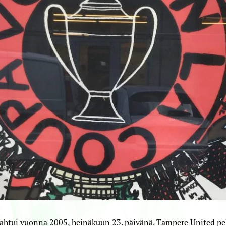
ahtui vuonna 2005, heinäkuun 23. päivänä. Tampere United pe