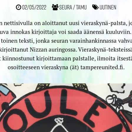
02/05/2022
Seura / TamU
Uutinen
nettisivulla on aloittanut uusi vieraskynä-palsta, 
va innokas kirjoittaja voi saada äänensä kuuluviin. 
ä toinen teksti, jonka seuran varainhankinnassa vahva
kirjoittanut Nizzan auringossa. Vieraskynä-teksteissä
t kiinnostunut kirjoittamaan palstalle, ilmoita itsest
osoitteeseen vieraskyna (ät) tampereunited.fi.