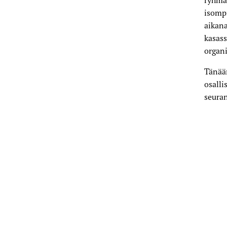
ryhmä
isompi
aikana
kasas
organi
Tänää
osalli
seuran