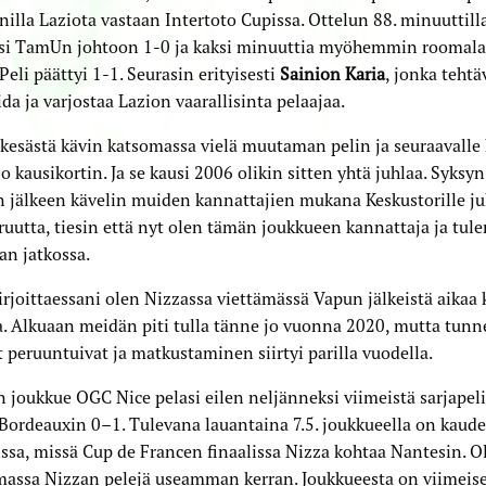
nilla Laziota vastaan Intertoto Cupissa. Ottelun 88. minuuttill
si TamUn johtoon 1-0 ja kaksi minuuttia myöhemmin roomalais
 Peli päättyi 1-1. Seurasin erityisesti
Sainion Karia
, jonka tehtä
ida ja varjostaa Lazion vaarallisinta pelaajaa.
esästä kävin katsomassa vielä muutaman pelin ja seuraavalle 
jo kausikortin. Ja se kausi 2006 olikin sitten yhtä juhlaa. Syksy
 jälkeen kävelin muiden kannattajien mukana Keskustorille j
uutta, tiesin että nyt olen tämän joukkueen kannattaja ja tule
n jatkossa.
irjoittaessani olen Nizzassa viettämässä Vapun jälkeistä aikaa
. Alkuaan meidän piti tulla tänne jo vuonna 2020, mutta tunn
 peruuntuivat ja matkustaminen siirtyi parilla vuodella.
 joukkue OGC Nice pelasi eilen neljänneksi viimeistä sarjapeli
 Bordeauxin 0–1. Tulevana lauantaina 7.5. joukkueella on kaude
issa, missä Cup de Francen finaalissa Nizza kohtaa Nantesin. O
massa Nizzan pelejä useamman kerran. Joukkueesta on viime