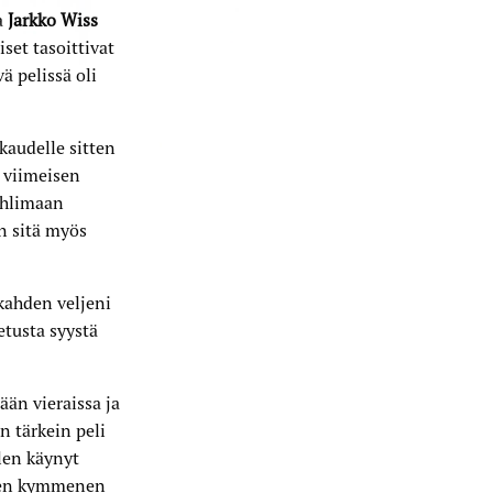
a
Jarkko Wiss
et tasoittivat
vä pelissä oli
kaudelle sitten
n viimeisen
uhlimaan
n sitä myös
 kahden veljeni
etusta syystä
ään vieraissa ja
n tärkein peli
len käynyt
isen kymmenen