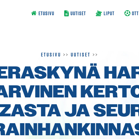
ETUSIVU
UUTISET
LIPUT
OTT
Etusivu
>>
Uutiset
>>
IERASKYNÄ HAR
ARVINEN KERT
ZZASTA JA SEU
RAIN­HANKINNA