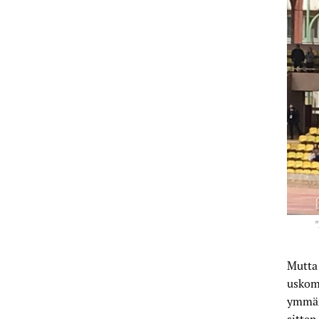
”
Mutta 
uskoma
ymmärs