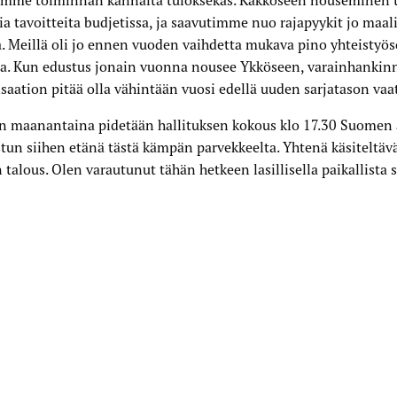
mme toiminnan kannalta tuloksekas. Kakkoseen nouseminen ta
a tavoitteita budjetissa, ja saavutimme nuo rajapyykit jo maa
. Meillä oli jo ennen vuoden vaihdetta mukava pino yhteistyö
sa. Kun edustus jonain vuonna nousee Ykköseen, varainhankinn
saation pitää olla vähintään vuosi edellä uuden sarjatason vaa
n maanantaina pidetään hallituksen kokous klo 17.30 Suomen a
stun siihen etänä tästä kämpän parvekkeelta. Yhtenä käsiteltäv
 talous. Olen varautunut tähän hetkeen lasillisella paikallista