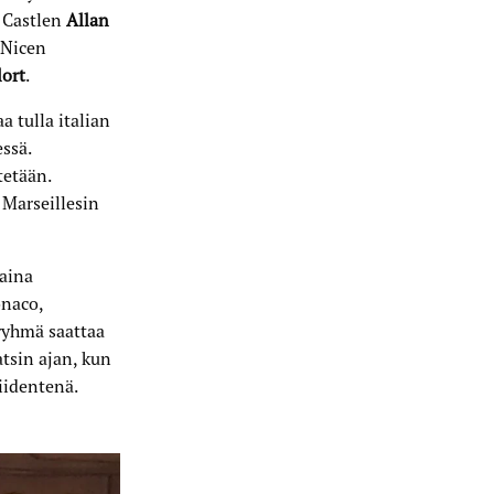
 Castlen
Allan
 Nicen
ort
.
 tulla italian
ssä.
tetään.
 Marseillesin
aina
naco,
ryhmä saattaa
atsin ajan, kun
iidentenä.