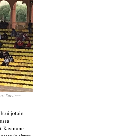
rri Karvinen.
htui jotain
uussa
dä. Kävimme