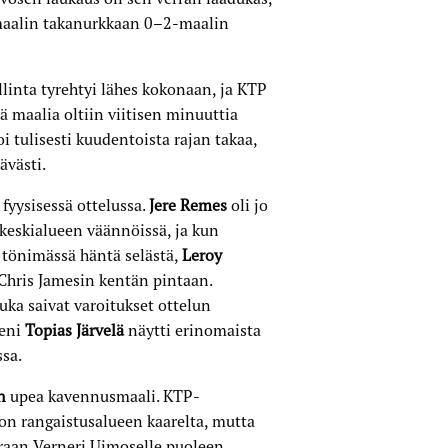
 maalin takanurkkaan 0–2-maalin
linta tyrehtyi lähes kokonaan, ja KTP
ä maalia oltiin viitisen minuuttia
i tulisesti kuudentoista rajan takaa,
ävästi.
fyysisessä ottelussa.
Jere Remes
oli jo
 keskialueen väännöissä, ja kun
n tönimässä häntä selästä,
Leroy
 Chris Jamesin kentän pintaan.
uka saivat varoitukset ottelun
eeni
Topias Järvelä
näytti erinomaista
ssa.
n
upea kavennusmaali. KTP-
on rangaistusalueen kaarelta, mutta
oraan Verneri Uimoselle puoleen