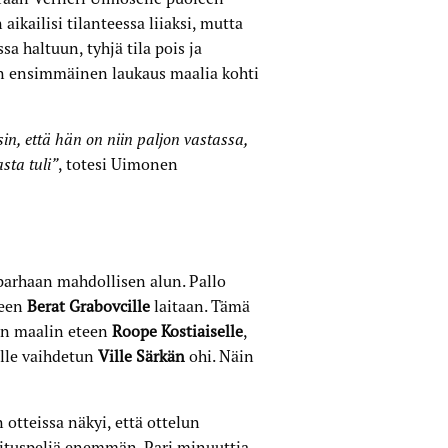
aikailisi tilanteessa liiaksi, mutta
sa haltuun, tyhjä tila pois ja
n ensimmäinen laukaus maalia kohti
in, että hän on niin paljon vastassa,
sta tuli”
, totesi Uimonen
parhaan mahdollisen alun. Pallo
keen
Berat Grabovcille
laitaan. Tämä
ten maalin eteen
Roope Kostiaiselle
,
ille vaihdetun
Ville Särkän
ohi. Näin
tteissa näkyi, että ottelun
oituspeliä enemmän. Pari minuuttia