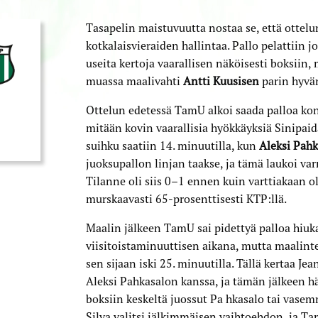
Tasapelin maistuvuutta nostaa se, että ottel
kotkalaisvieraiden hallintaa. Pallo pelattiin
useita kertoja vaarallisen näköisesti boksiin,
muassa maalivahti
Antti Kuusisen
parin hyvä
Ottelun edetessä TamU alkoi saada palloa ko
mitään kovin vaarallisia hyökkäyksiä Sinipai
suihku saatiin 14. minuutilla, kun
Aleksi Pahk
juoksupallon linjan taakse, ja tämä laukoi va
Tilanne oli siis 0–1 ennen kuin varttiakaan oli
murskaavasti 65-prosenttisesti KTP:llä.
Maalin jälkeen TamU sai pidettyä palloa h
viisitoistaminuuttisen aikana, mutta maalint
sen sijaan iski 25. minuutilla. Tällä kertaa Je
Aleksi Pahkasalon kanssa, ja tämän jälkeen hä
boksiin keskeltä juossut Pa hkasalo tai vase
Silva valitsi jälkimmäisen vaihtoehdon, ja Ta