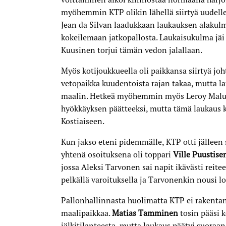
myöhemmin KTP olikin lähellä siirtyä uudelle
Jean da Silvan laadukkaan laukauksen alakulm
kokeilemaan jatkopallosta. Laukaisukulma jäi 
Kuusinen torjui tämän vedon jalallaan.
Myös kotijoukkueella oli paikkansa siirtyä joh
vetopaikka kuudentoista rajan takaa, mutta la
maalin. Hetkeä myöhemmin myös Leroy Malu
hyökkäyksen päätteeksi, mutta tämä laukaus k
Kostiaiseen.
Kun jakso eteni pidemmälle, KTP otti jälleen
yhtenä osoituksena oli toppari
Ville Puustise
jossa Aleksi Tarvonen sai napit ikävästi reite
pelkällä varoituksella ja Tarvonenkin nousi l
Pallonhallinnasta huolimatta KTP ei rakenta
maalipaikkaa.
Matias Tamminen
tosin pääsi 
jälkitilanteesta, mutta laukaus päätyi suoraan