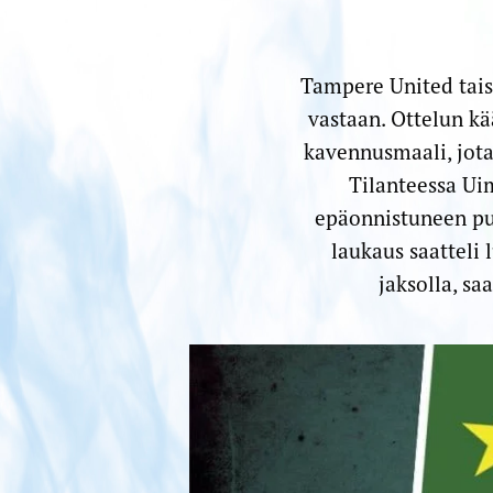
Tampere United taist
vastaan. Ottelun k
kavennusmaali, jota
Tilanteessa Ui
epäonnistuneen pur
laukaus saatteli 
jaksolla, sa