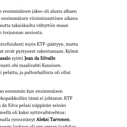
un ensimmäinen jakso oli alusta alkaen
 jo ensimmäisen viisiminuuttisen aikana
 mutta takaiskuilta vältyttiin muun
n torjunnan ansiosta.
ntrolloidusti myös KTP-päätyyn, mutta
dat eivät pystyneet rakentamaan. Kylmä
asalo
syötti
Jean da Silvalle
rmasti ohi maalivahti Kuusisen.
 pelattu, ja pallonhallinta oli ollut
iukan enemmän kun ensimmäisen
ekopaikkoihin tämä ei johtanut. KTP
an da Silva pelasi näppärän seinän
nellä oli kaksi syttövaihtoehtoa:
mmalla rynnistänyt
Aleksi Tarvonen
.
rvosen laukaus oli sen verran laadukas,