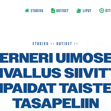
ETUSIVU
UUTISET
LIPUT
OTT
Etusivu
>>
Uutiset
>>
ERNERI UIMOS
IVALLUS SIIVIT
IPAIDAT TAIST
TASA­PELIIN