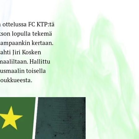
a ottelussa FC KTP:tä
kson lopulla tekemä
seampaankin kertaan.
hti Jiri Kosken
aaliltaan. Hallittu
tusmaalin toisella
 joukkueesta.