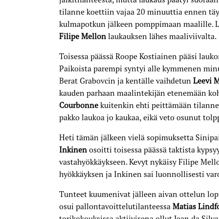
tilanne koettiin vajaa 20 minuuttia ennen täyt
kulmapotkun jälkeen pomppimaan maalille. L
Filipe Mellon
laukauksen lähes maaliviivalta.
Toisessa päässä Roope Kostiainen pääsi laukom
Paikoista parempi syntyi alle kymmenen minu
Berat Grabovcin ja kentälle vaihdetun
Leevi 
kauden parhaan maalintekijän etenemään koh
Courbonne
kuitenkin ehti peittämään tilannet
pakko laukoa jo kaukaa, eikä veto osunut tolpp
Heti tämän jälkeen vielä sopimuksetta Sinipa
Inkinen
osoitti toisessa päässä taktista kyps
vastahyökkäykseen. Kevyt nykäisy Filipe Mello
hyökkäyksen ja Inkinen sai luonnollisesti var
Tunteet kuumenivat jälleen aivan ottelun lo
osui pallontavoittelutilanteessa
Matias Lindf
torikokouksissa aktiivisena ollut Jean da Silv