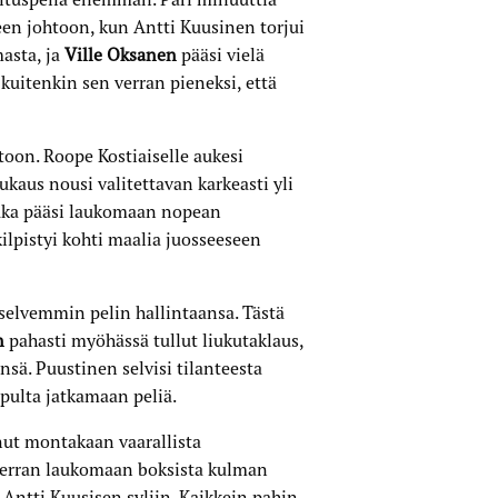
en johtoon, kun Antti Kuusinen torjui
asta, ja
Ville Oksanen
pääsi vielä
kuitenkin sen verran pieneksi, että
toon. Roope Kostiaiselle aukesi
ukaus nousi valitettavan karkeasti yli
ka pääsi laukomaan nopean
ilpistyi kohti maalia juosseeseen
 selvemmin pelin hallintaansa. Tästä
n
pahasti myöhässä tullut liukutaklaus,
ensä. Puustinen selvisi tilanteesta
opulta jatkamaan peliä.
nut montakaan vaarallista
kerran laukomaan boksista kulman
 Antti Kuusisen syliin. Kaikkein pahin