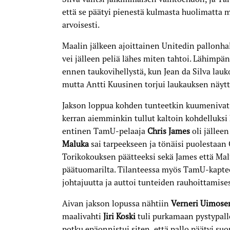
että se päätyi pienestä kulmasta huolimatta
arvoisesti.
Maalin jälkeen ajoittainen Unitedin pallonhal
vei jälleen peliä lähes miten tahtoi. Lähimpän
ennen taukovihellystä, kun Jean da Silva lauko
mutta Antti Kuusinen torjui laukauksen näytt
Jakson loppua kohden tunteetkin kuumenivat 
kerran aiemminkin tullut kaltoin kohdelluksi
entinen TamU-pelaaja
Chris James
oli jällee
Maluka
sai tarpeekseen ja tönäisi puolestaan
Torikokouksen päätteeksi sekä James että Mal
päätuomarilta. Tilanteessa myös TamU-kapt
johtajuutta ja auttoi tunteiden rauhoittamise
Aivan jakson lopussa nähtiin
Verneri Uimose
maalivahti
Jiri Koski
tuli purkamaan pystypall
potku epäonnistui siten, että pallo päätyi su