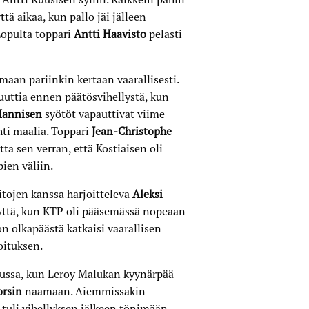
tä aikaa, kun pallo jäi jälleen
opulta toppari
Antti Haavisto
pelasti
aan pariinkin kertaan vaarallisesti.
uttia ennen päätösvihellystä, kun
Mannisen
syötöt vapauttivat viime
ti maalia. Toppari
Jean-Christophe
ta sen verran, että Kostiaisen oli
ien väliin.
itojen kanssa harjoitteleva
Aleksi
yyttä, kun KTP oli pääsemässä nopeaan
n olkapäästä katkaisi vaarallisen
oituksen.
pussa, kun Leroy Malukan kyynärpää
orsin
naamaan. Aiemmissakin
a tuli vihellyksen jälkeen tönimään