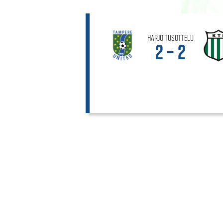
Harjoitusottelu
2 – 2