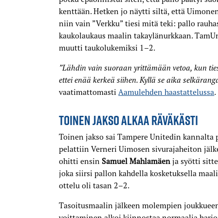
kenttään. Hetken jo näytti siltä, että Uimonen 
niin vain ”Verkku” tiesi mitä teki: pallo rauhas
kaukolaukaus maalin takaylänurkkaan. TamU
muutti taukolukemiksi 1–2.
”Lähdin vain suoraan yrittämään vetoa, kun ties
ettei enää kerkeä siihen. Kyllä se aika selkäranga
vaatimattomasti
Aamulehden haastattelussa
.
TOINEN JAKSO ALKAA RÄVÄKÄSTI
Toinen jakso sai Tampere Unitedin kannalta 
pelattiin Verneri Uimosen sivurajaheiton jäl
ohitti ensin
Samuel Mahlamäen
ja syötti sit
joka siirsi pallon kahdella kosketuksella maal
ottelu oli tasan 2–2.
Tasoitusmaalin jälkeen molempien joukkueen o
voittaminen alkoi kiinnostaa normaalia harj