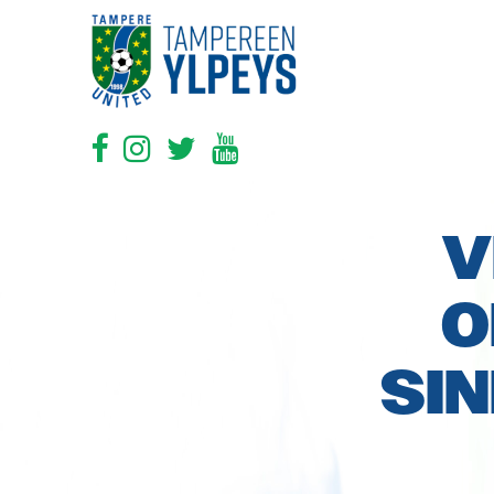
V
O
SIN