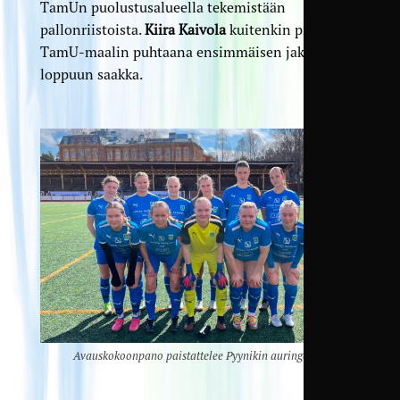
TamUn puolustusalueella tekemistään
pallonriistoista.
Kiira Kaivola
kuitenkin piti
TamU-maalin puhtaana ensimmäisen jakson
loppuun saakka.
Avauskokoonpano paistattelee Pyynikin auringossa.