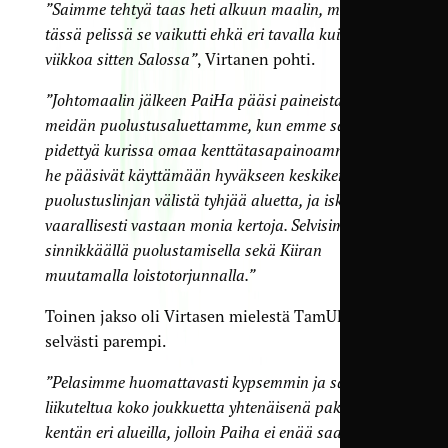
”Saimme tehtyä taas heti alkuun maalin, mutta
tässä pelissä se vaikutti ehkä eri tavalla kuin pari
viikkoa sitten Salossa”
, Virtanen pohti.
”Johtomaalin jälkeen PaiHa pääsi paineistamaan
meidän puolustusaluettamme, kun emme saaneet
pidettyä kurissa omaa kenttätasapainoamme. Näin
he pääsivät käyttämään hyväkseen keskikentän ja
puolustuslinjan välistä tyhjää aluetta, ja iskivät
vaarallisesti vastaan monia kertoja. Selvisimme
sinnikkäällä puolustamisella sekä Kiiran
muutamalla loistotorjunnalla.”
Toinen jakso oli Virtasen mielestä TamUlta
selvästi parempi.
”Pelasimme huomattavasti kypsemmin ja saimme
liikuteltua koko joukkuetta yhtenäisenä pakettina
kentän eri alueilla, jolloin Paiha ei enää saanut niin