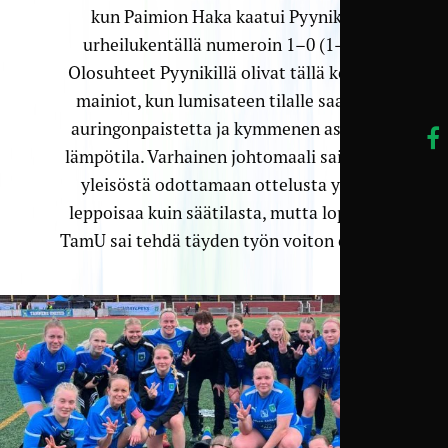
kun Paimion Haka kaatui Pyynikin
urheilukentällä numeroin 1–0 (1–0).
Olosuhteet Pyynikillä olivat tällä kertaa
mainiot, kun lumisateen tilalle saatiin
auringonpaistetta ja kymmenen asteen
lämpötila. Varhainen johtomaali sai osan
yleisöstä odottamaan ottelusta yhtä
leppoisaa kuin säätilasta, mutta lopulta
TamU sai tehdä täyden työn voiton eteen.