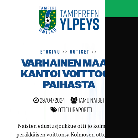
Etusivu
>>
Uutiset
>>
VARHAINEN MAALI
KANTOI VOITTOON
PAIHASTA
29/04/2024
TamU naiset
Otteluraportti
Naisten edustusjoukkue otti jo kolmannen
peräkkäisen voittonsa Kolmosen otteluissa,