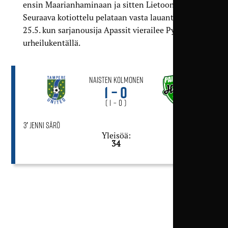
ensin Maarianhaminaan ja sitten Lietoon.
Seuraava kotiottelu pelataan vasta lauantaina
25.5. kun sarjanousija Apassit vierailee Pyynikin
urheilukentällä.
Naisten Kolmonen
1 – 0
( 1 – 0 )
3′ Jenni Särö
Yleisöä:
34