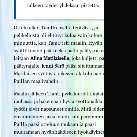
jälkeen täydet yhdeksän pistettä.
Ottelu alkoi TamUn osalta terävästi, ja
pelikellosta oli ehtinyt kulua vain kolme
minuuttia, kun TamU iski maalin. Hyvän
syöttökuvion päätteeksi pallo päätyi oikeaan
laitaan
Alina Matilaiselle
, joka kuljetti pallon
päätyrajalle.
Jenni Särö
pääsi sijoittamaan pallon
Matilaisen syötöstä oikeaan alakulmaan ohi
PaiHan maalivahdin.
Maalin jälkeen TamU pyrki kierrättämään palloa
rauhassa ja hakemaan hyviä syöttöpaikkoja, mutta
syötöt eivät napsuneet omille. Mitä pidemmälle
ensimmäinen jakso eteni, sitä paremmin myös
PaiHa pääsi otteluun mukaan ja pääsi
muutamaan hyvännäköiseen hyökkäykseen