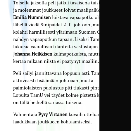
Toisella jaksolla peli jatkui tasaisena taisteluna,
ja molemmat joukkueet loivat maalipaikkoja.
Emilia Nummisen
loistava vapaapotku oli todella
lähellä viedä Sinipaidat 2–0-johtoon, mutta pallo
kolahti harmillisesti ylärimaan Suomen Cupissa
nähdyn vapaapotkun tapaan. Lisäksi TamU loi
lukuisia vaarallisia tilanteita vastustajan maalille
Johanna Heikkisen
kulmapotkuista, mutta tällä
kertaa mikään niistä ei päätynyt maaliin.
Peli säilyi jännittävänä loppuun asti. TamU pyrki
aktiivisesti lisäämään johtoaan, mutta
paimiolaisten puolustus piti tiukasti pintansa.
Lopulta TamU vei täydet kolme pistettä kotiin ja
on tällä hetkellä sarjassa toisena.
Valmentaja
Pyry Virtanen
kuvaili ottelua kahden
laadukkaan joukkueen kohtaamiseksi.