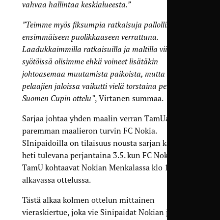
vahvaa hallintaa keskialueesta.”
”Teimme myös fiksumpia ratkaisuja pallollisena
ensimmäiseen puolikkaaseen verrattuna.
Laadukkaimmilla ratkaisuilla ja maltilla viimeisissä
syötöissä olisimme ehkä voineet lisätäkin
johtoasemaa muutamista paikoista, mutta varmasti
pelaajien jaloissa vaikutti vielä torstaina pelattu
Suomen Cupin ottelu”
, Virtanen summaa.
Sarjaa johtaa yhden maalin verran TamUa
paremman maalieron turvin FC Nokia.
SInipaidoilla on tilaisuus nousta sarjan kärkeen
heti tulevana perjantaina 3.5. kun FC Nokia ja
TamU kohtaavat Nokian Menkalassa klo 19.30
alkavassa ottelussa.
Tästä alkaa kolmen ottelun mittainen
vieraskiertue, joka vie Sinipaidat Nokian jälkeen