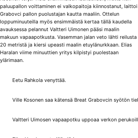
paluupallon voittaminen ei valkopaitoja kiinnostanut, laittoi
Grabovci pallon puolustajan kautta maaliin. Ottelun
loppuminuuteilla myös ensimmäistä kertaa tällä kaudella
avauksessa pelannut Valtteri Uimonen pääsi maalin
makuun vapaapotkusta. Vasemman jalan veto lähti reilusta
20 metristä ja kiersi upeasti maalin etuylänurkkaan. Elias
Haralan viime minuuttien yritys kilpistyi puolestaan
ylärimaan.
Eetu Rahkola venyttää.
Ville Kosonen saa kätensä Breat Grabovcin syötön tiel
Valtteri Uimosen vapaapotku uppoaa verkon perukoill