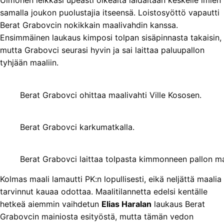
Uimonen leikkasi upeasti oikealta laidaltaan keskelle imien
samalla joukon puolustajia itseensä. Loistosyöttö vapautti
Berat Grabovcin nokikkain maalivahdin kanssa.
Ensimmäinen laukaus kimposi tolpan sisäpinnasta takaisin,
mutta Grabovci seurasi hyvin ja sai laittaa paluupallon
tyhjään maaliin.
Berat Grabovci ohittaa maalivahti Ville Kososen.
Berat Grabovci karkumatkalla.
Berat Grabovci laittaa tolpasta kimmonneen pallon ma
Kolmas maali lamautti PK:n lopullisesti, eikä neljättä maalia
tarvinnut kauaa odottaa. Maalitilannetta edelsi kentälle
hetkeä aiemmin vaihdetun
Elias Haralan
laukaus Berat
Grabovcin mainiosta esityöstä, mutta tämän vedon