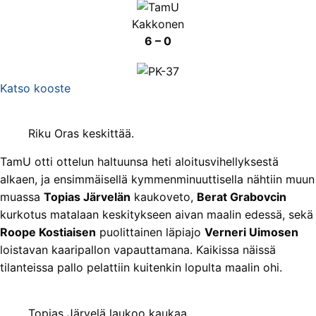
Kakkonen
6 – 0
Katso kooste
Riku Oras keskittää.
TamU otti ottelun haltuunsa heti aloitusvihellyksestä
alkaen, ja ensimmäisellä kymmenminuuttisella nähtiin muun
muassa
Topias Järvelän
kaukoveto,
Berat Grabovcin
kurkotus matalaan keskitykseen aivan maalin edessä, sekä
Roope Kostiaisen
puolittainen läpiajo
Verneri Uimosen
loistavan kaaripallon vapauttamana. Kaikissa näissä
tilanteissa pallo pelattiin kuitenkin lopulta maalin ohi.
Topias Järvelä laukoo kaukaa.