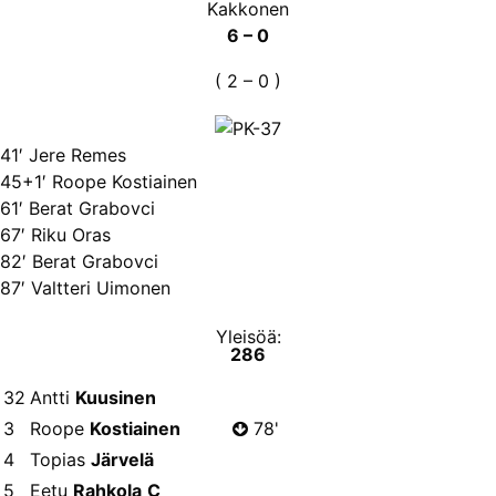
Kakkonen
6 – 0
( 2 – 0 )
41′ Jere Remes
45+1′ Roope Kostiainen
61′ Berat Grabovci
67′ Riku Oras
82′ Berat Grabovci
87′ Valtteri Uimonen
Yleisöä:
286
32
Antti
Kuusinen
3
Roope
Kostiainen
78'
4
Topias
Järvelä
5
Eetu
Rahkola
C