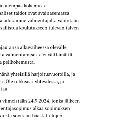
ään aiempaa kokemusta
aaliset taidot ovat avainasemassa
lta odotamme valmentajalta vähintään
sallistua koulutukseen tulevan talven
jauransa alkuvaiheessa olevalle
ta valmentamisesta ei välttämättä
aa pelikokemusta.
nä yhteisillä harjoitusvuoroilla, ja
i. Ole rohkeasti yhteydessä, ja
ntaa!
a viimeistään 24.9.2024, jonka jälkeen
lmentajasopimus alkaa sopimuksen
iosta sovitaan haastattelujen