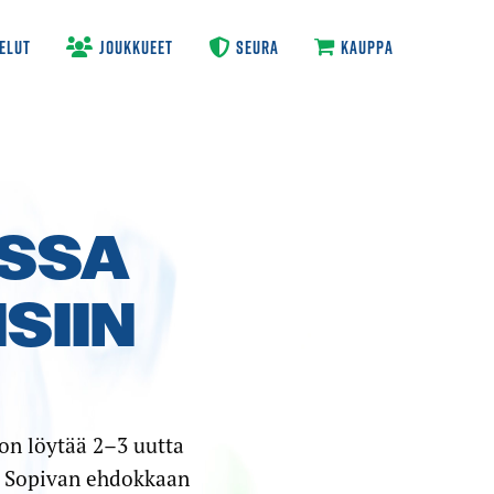
ELUT
JOUKKUEET
SEURA
KAUPPA
USSA
SIIN
on löytää 2–3 uutta
n. Sopivan ehdokkaan