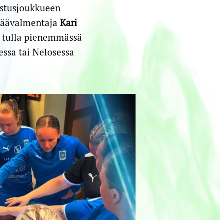
ustusjoukkueen
 päävalmentaja
Kari
 tulla pienemmässä
essa tai Nelosessa