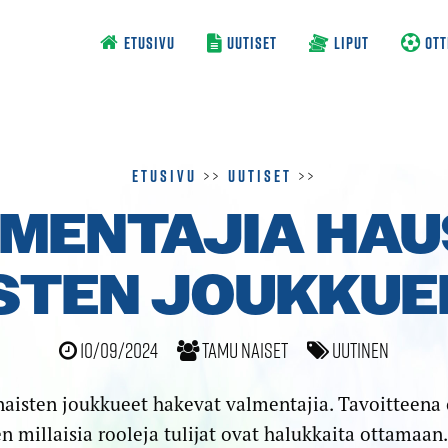
ETUSIVU
UUTISET
LIPUT
OTT
Etusivu
>>
Uutiset
>>
MENTAJIA HA
STEN JOUKKUEI
10/09/2024
TamU naiset
Uutinen
aisten joukkueet hakevat valmentajia. Tavoitteena 
n millaisia rooleja tulijat ovat halukkaita ottamaa