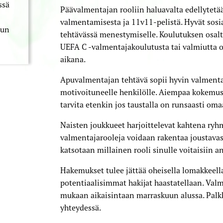
ssä
Päävalmentajan rooliin haluavalta edellytet
valmentamisesta ja 11v11-pelistä. Hyvät sosi
uun
tehtävässä menestymiselle. Koulutuksen osa
UEFA C -valmentajakoulutusta tai valmiutta o
aikana.
Apuvalmentajan tehtävä sopii hyvin valmenta
motivoituneelle henkilölle. Aiempaa kokemus
tarvita etenkin jos taustalla on runsaasti om
Naisten joukkueet harjoittelevat kahtena ryhmä
valmentajarooleja voidaan rakentaa joustavast
katsotaan millainen rooli sinulle voitaisiin a
Hakemukset tulee jättää oheisella lomakkeell
potentiaalisimmat hakijat haastatellaan. Va
mukaan aikaisintaan marraskuun alussa. Palkk
yhteydessä.