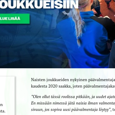
Naisten joukkueiden nykyinen päävalmentaj
kaudesta 2020 saakka, joten päävalmentajaka
”Olen ollut tässä roolissa pitkään, ja uudet ajat
En missään nimessä jätä naisia ilman valment
en
sivuun, jos sopiva uusi päävalmentaja löytyy”
, 
ta.