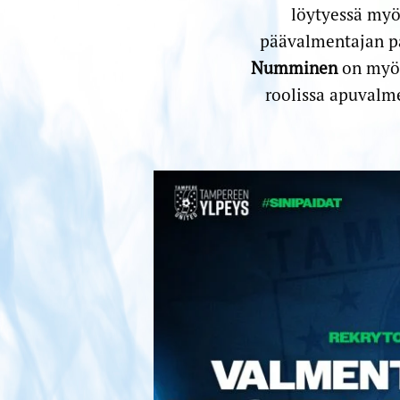
löytyessä myö
päävalmentajan p
Numminen
on myös
roolissa apuvalme