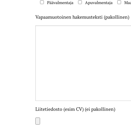
Päävalmentaja
Apuvalmentaja
Maa
Vapaamuotoinen hakemusteksti (pakollinen)
Please leave this field empty.
Liitetiedosto (esim CV) (ei pakollinen)