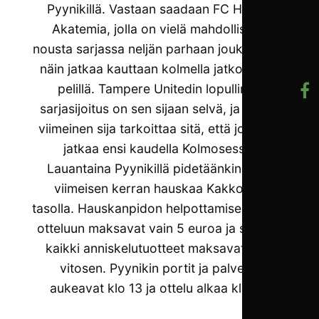
Pyynikillä. Vastaan saadaan FC Honka
Akatemia, jolla on vielä mahdollisuus
nousta sarjassa neljän parhaan joukkoon ja
näin jatkaa kauttaan kolmella jatkosarjan
pelillä. Tampere Unitedin lopullinen
sarjasijoitus on sen sijaan selvä, ja sarjan
viimeinen sija tarkoittaa sitä, että joukkue
jatkaa ensi kaudella Kolmosessa.
Lauantaina Pyynikillä pidetäänkin vielä
viimeisen kerran hauskaa Kakkosen
tasolla. Hauskanpidon helpottamiseksi liput
otteluun maksavat vain 5 euroa ja samoin
kaikki anniskelutuotteet maksavat vain
vitosen. Pyynikin portit ja palvelut
aukeavat klo 13 ja ottelu alkaa klo 14.