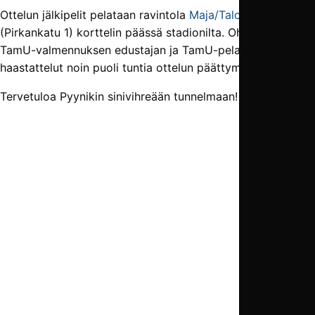
Ottelun jälkipelit pelataan ravintola
Maja/Talossa
(Pirkankatu 1) korttelin päässä stadionilta. Ohjelmassa on
TamU-valmennuksen edustajan ja TamU-pelaajan
haastattelut noin puoli tuntia ottelun päättymisen jälkeen.
Tervetuloa Pyynikin sinivihreään tunnelmaan!