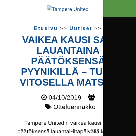
Etusivu
>>
Uutiset
>>
VAIKEA KAUSI SAA
LAUANTAINA
PÄÄTÖKSENSÄ
PYYNIKILLÄ – TULE
VITOSELLA MATSIIN
04/10/2019
Otteluennakko
Tampere Unitedin vaikea kausi saa
päätöksensä lauantai-iltapäivällä kotona