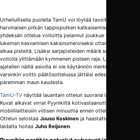
Urheilullisella puolella TamU voi löytää tavoitteen otteluun
harvinaisen pitkän tappioputken katkaisemisesta. Jo
yhdeksän ottelua voitoitta pelannut joukkue voi estää
lukeman kasvamisen kaksinumeroiseksi ottamalla pitkästä
aikaa pisteitä. Lisäksi sarjapisteiden määrä saataisiin
voitolla ylittämään kymmenen pisteen raja. Laajemmin
ajatellen näillä asioilla ei ole käytännön merkitystä, mutta
varsinkin voitto päätösottelussa jättäisi edes vähän
paremman maun kaudesta.
TamU-TV
näyttää lauantain ottelun suorana lähetyksenä.
Kuvat alkavat virrat Pyynikiltä kotivastaanottimiin ja
mobiililaitteisiin viitisen minuuttia ennen ottelun alkua.
Ottelun selostaa
Juuso Koskinen
ja haastattelut kentän
laidalta hoitaa
Juho Reijonen
.