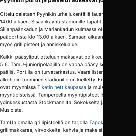
Pyynikin portit ja palvelut aukeavat jo klo 13
Ottelu pelataan Pyynikin urheilukentällä lauantaina 5.10. klo
14.00 alkaen. Sisäänkäynti stadionille tapahtuu F. E.
Sillanpäänkadun ja Mariankadun kulmassa olevasta
pääportista klo 13.00 alkaen. Samaan aikaan aukeavat
myös grillipisteet ja anniskelualue.
Kaikki pääsyliput otteluun maksavat poikkeuksellisesti vain
5 €. TamU-junioripelaajilla on vapaa pääsy seuran pelipaita
päällä. Portilla on turvatarkastus. Vaarallisten aineiden ja
alkoholin tuominen stadionille on kielletty. Ennakkoliput
ovat myynnissä
Tiketin nettikaupassa
ja muissa
myyntipisteissä. Tampereella myyntipisteet löytyvät
ydinkeskustasta Stockmannilta, Sokokselta ja Swamp
Musicista.
TamUn omalla grillipisteellä on tarjolla
Tapolan
grillimakkaraa, virvokkeita, kahvia ja makeisia. Samassa