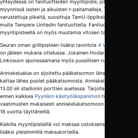
yhteydessä on fanituotteiden myyntipiste, jolla on
myynnissä lasten ja aikuisten t-paitamalleja, TamU-logolla
varustettuja pikeitä, suosittuja TamU-lippiksiä sekä lukuisia
muita Tampere Unitedin fanituotteita. Fanituotteiden
myyntipisteellä on myös muutamia vitosen tarjouksia.
Seuran oman grillipisteen lisäksi ravintola
4 Vuodenaikaa
on jälleen mukana ottelussa. Jokainen Hodarin ostaja saa
Linkosuon sponssaamana myös pussillisen ruissipsejä.
Anniskelualue on sijoitettu pääkatsomon länsipäätyyn ja
kattaa lähes puolet pääkatsomosta. Anniskelu alkaa jo klo
13.00 eli stadionin porttien auetessa. Tarjolla on tietenkin
ennen kaikkea
Pyynikin käsityöläispanimon
tuotteita. Lain
vaatimusten mukaisesti anniskelukatsomoon on pääsy vain
18 vuotta täyttäneillä.
Kaikilla myyntipisteillä voi maksaa ostoksensa käteisen
lisäksi yleisimmillä maksukorteilla.