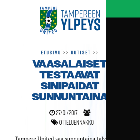
Etusivu
>>
Uutiset
>>
VAASALAISET
TESTAAVAT
SINIPAIDAT
SUNNUNTAINA
27/01/2017
Otteluennakko
Tampere United saa sunnuntaina talvikauden