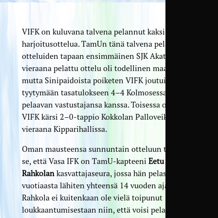
VIFK on kuluvana talvena pelannut kaksi
harjoitusottelua. TamUn tänä talvena pelaamien
otteluiden tapaan ensimmäinen SJK Akatemian
vieraana pelattu ottelu oli todellinen maalijuhla,
mutta Sinipaidoista poiketen VIFK joutui
tyytymään tasatulokseen 4–4 Kolmosessa
pelaavan vastustajansa kanssa. Toisessa ottelussa
VIFK kärsi 2–0-tappio Kokkolan Palloveikkojen
vieraana Kipparihallissa.
Oman mausteensa sunnuntain otteluun tuo myös
se, että Vasa IFK on TamU-kapteeni
Eetu
Rahkolan
kasvattajaseura, jossa hän pelasi 7-
vuotiaasta lähiten yhteensä 14 vuoden ajan.
Rahkola ei kuitenkaan ole vielä toipunut
loukkaantumisestaan niin, että voisi pelata