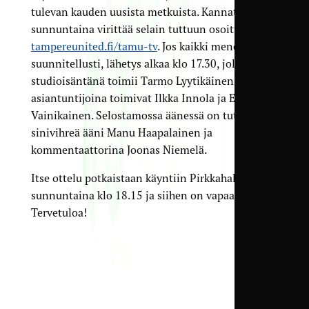
tulevan kauden uusista metkuista. Kannattaa siis
sunnuntaina virittää selain tuttuun osoitteeseen
tampereunited.fi/tamu-tv
. Jos kaikki menee
suunnitellusti, lähetys alkaa klo 17.30, jolloin
studioisäntänä toimii Tarmo Lyytikäinen ja
asiantuntijoina toimivat Ilkka Innola ja Elina
Vainikainen. Selostamossa äänessä on tuttu
sinivihreä ääni Manu Haapalainen ja
kommentaattorina Joonas Niemelä.
Itse ottelu potkaistaan käyntiin Pirkkahallissa
sunnuntaina klo 18.15 ja siihen on vapaa pääsy.
Tervetuloa!