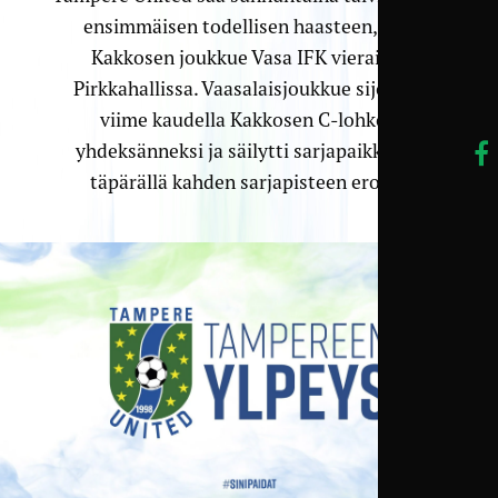
ensimmäisen todellisen haasteen, kun
Kakkosen joukkue Vasa IFK vierailee
Pirkkahallissa. Vaasalaisjoukkue sijoittui
viime kaudella Kakkosen C-lohkon
yhdeksänneksi ja säilytti sarjapaikkansa
täpärällä kahden sarjapisteen erolla.