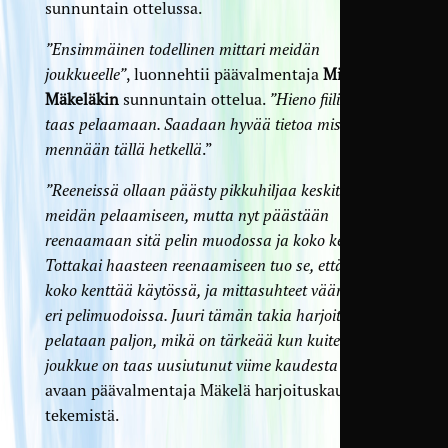
sunnuntain ottelussa.
”Ensimmäinen todellinen mittari meidän
joukkueelle”
, luonnehtii päävalmentaja
Mikko
Mäkeläkin
sunnuntain ottelua.
”Hieno fiilis päästä
taas pelaamaan. Saadaan hyvää tietoa missä
mennään tällä hetkellä
.”
”Reeneissä ollaan päästy pikkuhiljaa keskittymään
meidän pelaamiseen, mutta nyt päästään
reenaamaan sitä pelin muodossa ja koko kentällä.
Tottakai haasteen reenaamiseen tuo se, että ei ole
koko kenttää käytössä, ja mittasuhteet vääristyvät
eri pelimuodoissa. Juuri tämän takia harjoituspelejä
pelataan paljon, mikä on tärkeää kun kuitenkin
joukkue on taas uusiutunut viime kaudesta paljon”
,
avaan päävalmentaja Mäkelä harjoituskauden
tekemistä.