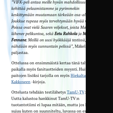
”VIFK-peli antaa meille hyvän mahdollisuuden
kehittää pelaamistamme ja pyrimmekin
keskittymään muutamaan tärkeään osa-alueeseen.
Joukkue rupeaa myös tervehtymään hyvää vauhtia.
Poissa ovat vielä Saaren veljekset, joista Matti
lähenee pelikuntoa, sekä
Eetu Rahkola
ja
Mehdi
Fennane
. Meillä on uusi hyökkääjä testissä, ja hänet
nähdään myös sunnuntain pelissä”
, Mäkelä
paljastaa.
Ottelussa on ensimmäistä kertaa tänä talvena
paikalla myös fanituotteiden myynti. Huivien ja t-
paitojen lisöksi tarjolla on myös
Hiekalta
Kakkoseen
-kirjoja.
Ottelusta tehdään testilähetys
TamU-TV
:ssä.
Uutta kalustoa hankkinut TamU-TV:n
tuotantotiimi ei lupaa mitään, mutta jos kaikki
sujuu kuten on suunniteltu, luvassa on esimakua