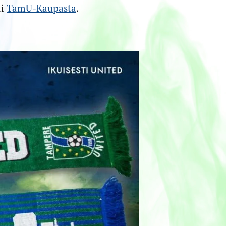
ai
TamU-Kaupasta
.