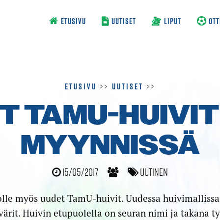
ETUSIVU
UUTISET
LIPUT
OTT
Etusivu
>>
Uutiset
>>
T TAMU-HUIVIT
MYYNNISSÄ
15/05/2017
Uutinen
jolle myös uudet TamU-huivit. Uudessa huivimallissa 
rit. Huivin etupuolella on seuran nimi ja takana t