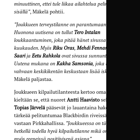
minuuttinen, ettei tule liikaa ailahtelua pelin
sisällä”
, Mäkelä pohtii.
”Joukkueen terveystilanne on parantumaan päin.
Huonona uutisena on tullut
Tero Intalan
loukkaantuminen, joka pitää hänet sivussa
kuukauden. Myös
Riku Oras
,
Mehdi Fennane
,
Lauri
Saari
ja
Eetu Rahkola
ovat sivussa sunnuntaina.
Uutena mukana on
Kakha Samsonia
, joka tuo jo
vahvaan keskikikentän keskustaan lisää iskukykyä”
,
Mäkelä paljastaa.
Joukkueen kilpailutilanteesta kertoo omaa
kieltään se, että nuoret
Antti Haavisto
sekä
Topias Järvelä
pääsevät jo lauantaina hakemaan
tärkeää pelituntumaa Blackbirdin riveissä TPT:tä
vastaan Pirkkahallissa.
”Joukkueessa on tällä
hetkellä todella hyvä kilpailutilanne mikä on näkyy
myös reeneissä positiivisenä asiana”
,