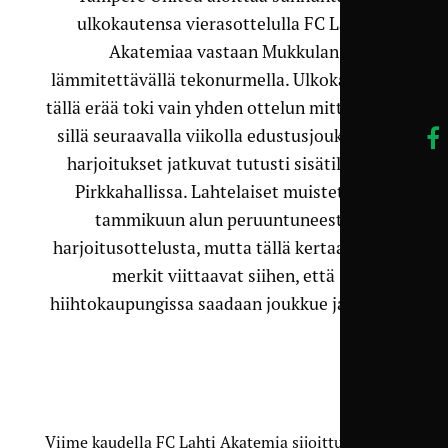
ulkokautensa vierasottelulla FC Lahti
Akatemiaa vastaan Mukkulan
lämmitettävällä tekonurmella. Ulkokausi jää
tällä erää toki vain yhden ottelun mittaiseksi,
sillä seuraavalla viikolla edustusjoukkueen
harjoitukset jatkuvat tutusti sisätiloissa
Pirkkahallissa. Lahtelaiset muistetaan
tammikuun alun peruuntuneesta
harjoitusottelusta, mutta tällä kertaa kaikki
merkit viittaavat siihen, että
hiihtokaupungissa saadaan joukkue jalkeille.
Viime kaudella FC Lahti Akatemia sijoittui