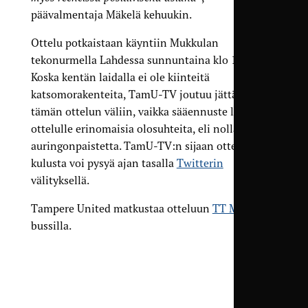
päävalmentaja Mäkelä kehuukin.
Ottelu potkaistaan käyntiin Mukkulan
tekonurmella Lahdessa sunnuntaina klo 15.15.
Koska kentän laidalla ei ole kiinteitä
katsomorakenteita, TamU-TV joutuu jättämään
tämän ottelun väliin, vaikka sääennuste lupaakin
ottelulle erinomaisia olosuhteita, eli nollakeliä ja
auringonpaistetta. TamU-TV:n sijaan ottelun
kulusta voi pysyä ajan tasalla
Twitterin
välityksellä.
Tampere United matkustaa otteluun
TT Matkojen
bussilla.