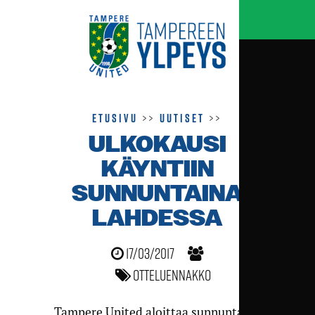
Etusivu
>>
Uutiset
>>
ULKOKAUSI
KÄYNTIIN
SUNNUNTAINA
LAHDESSA
17/03/2017
Otteluennakko
Tampere United aloittaa sunnuntaina