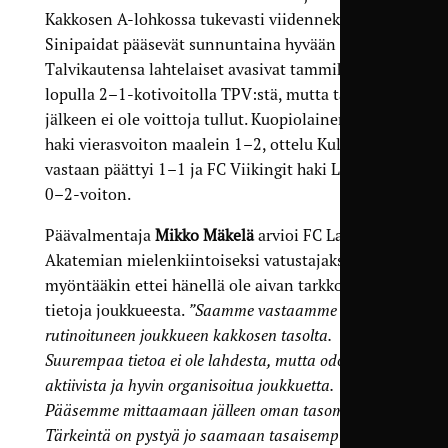
Kakkosen A-lohkossa tukevasti viidenneksi, joten
Sinipaidat pääsevät sunnuntaina hyvään testiin.
Talvikautensa lahtelaiset avasivat tammikuun
lopulla 2–1-kotivoitolla TPV:stä, mutta tämän
jälkeen ei ole voittoja tullut. Kuopiolainen KuFu
haki vierasvoiton maalein 1–2, ottelu Kultsua
vastaan päättyi 1–1 ja FC Viikingit haki Lahdesta
0–2-voiton.
Päävalmentaja
Mikko Mäkelä
arvioi FC Lahti
Akatemian mielenkiintoiseksi vatustajaksi, vaikka
myöntääkin ettei hänellä ole aivan tarkkoja
tietoja joukkueesta.
”Saamme vastaamme hyvän ja
rutinoituneen joukkueen kakkosen tasolta.
Suurempaa tietoa ei ole lahdesta, mutta odotan
aktiivista ja hyvin organisoitua joukkuetta.
Pääsemme mittaamaan jälleen oman tasomme.
Tärkeintä on pystyä jo saamaan tasaisempi 90-