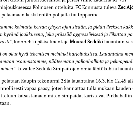
miajoukkueessa Kolmosen otteluita. FC Konnusta tuleva
Zec Aj
 pelaamaan keskikentän pohjalla tai topparina.
amme kolmatta kertaa lyhyen ajan sisään, ja pidän ilveksen kak
en hyvänä joukkueena, joka prässää aggressiivisesti ja liikuttaa pa
ästi”
, luonnehtii päävalmentaja
Mourad Seddiki
lauantain vas
ä on ollut hyvä tekemisen meininki harjoituksissa. Lauantaina m
tamaan osaamistamme, pääteemana pallonhallinta ja pelinopeud
äminen”
, kuvailee Seddiki Sinipaitojen omia lähtökohtia lauant
 pelataan Kaupin tekonurmi 2:lla lauantaina 16.3. klo 12.45 a
nnollisesti vapaa pääsy, joten kannattaa tulla mukaan kaude
tteluun katsastamaan miten sinipaidat karistavat Pirkkahallin
taan.