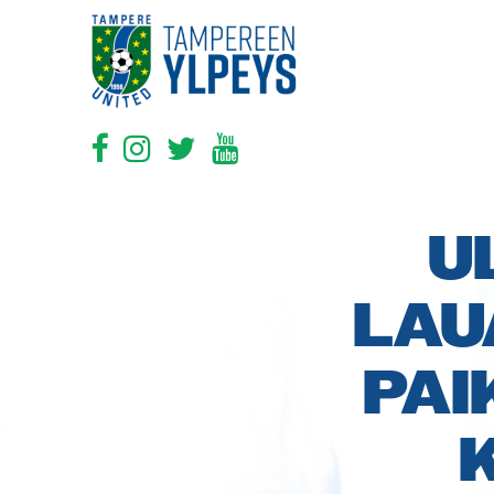
U
LAU
PAI