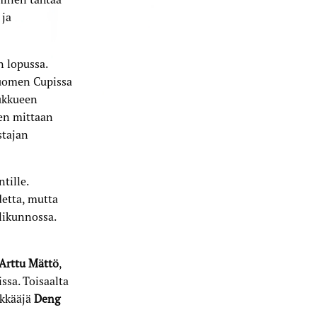
 ja
 lopussa.
Suomen Cupissa
ukkueen
ven mittaan
stajan
tille.
detta, mutta
likunnossa.
Arttu Mättö
,
ssa. Toisaalta
ökkääjä
Deng