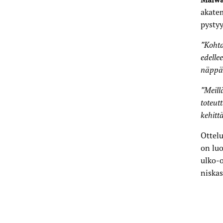
akate
pystyy
”Kohta
edelle
näppär
”Meill
toteut
kehitt
Ottelu
on luo
ulko-o
niskas