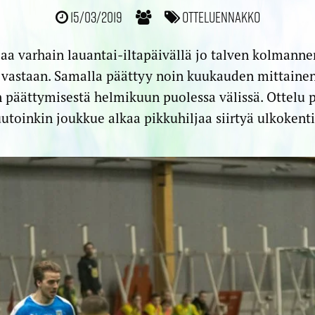
15/03/2019
Otteluennakko
a varhain lauantai-iltapäivällä jo talven kolmanne
vastaan. Samalla päättyy noin kuukauden mittainen
päättymisestä helmikuun puolessa välissä. Ottelu p
toinkin joukkue alkaa pikkuhiljaa siirtyä ulkokenti