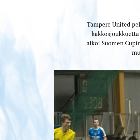
Tampere United pela
kakkosjoukkuetta 
alkoi Suomen Cupin 
muu