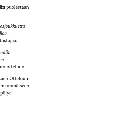
din
puolestaan
kosjoukkuetta
lloa
tustajaa.
ennään
en
ain otteluun.
lkaen.Otteluun
n ensimmäiseen
 pölyt