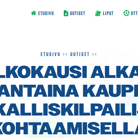
ETUSIVU
UUTISET
LIPUT
OTT
Etusivu
>>
Uutiset
>>
LKOKAUSI ALK
ANTAINA KAUP
KALLIS­KILPAIL
KOHTAAMISELL