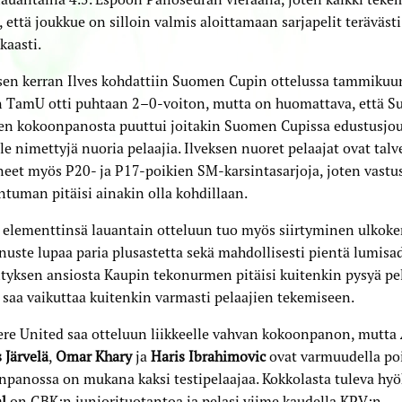
, että joukkue on silloin valmis aloittamaan sarjapelit terävästi
kaasti.
sen kerran Ilves kohdattiin Suomen Cupin ottelussa tammikuun
in TamU otti puhtaan 2–0-voiton, mutta on huomattava, että 
sen kokoonpanosta puuttui joitakin Suomen Cupissa edustusjo
le nimettyjä nuoria pelaajia. Ilveksen nuoret pelaajat ovat tal
eet myös P20- ja P17-poikien SM-karsintasarjoja, joten vastu
ntuman pitäisi ainakin olla kohdillaan.
lementtinsä lauantain otteluun tuo myös siirtyminen ulkoken
uste lupaa paria plusastetta sekä mahdollisesti pientä lumisa
yksen ansiosta Kaupin tekonurmen pitäisi kuitenkin pysyä pe
saa vaikuttaa kuitenkin varmasti pelaajien tekemiseen.
re United saa otteluun liikkeelle vahvan kokoonpanon, mutta
 Järvelä
,
Omar Khary
ja
Haris Ibrahimovic
ovat varmuudella poi
panossa on mukana kaksi testipelaajaa. Kokkolasta tuleva hy
l
on GBK:n juniorituotantoa ja pelasi viime kaudella KPV:n