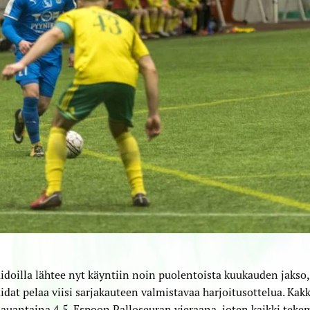
idoilla lähtee nyt käyntiin noin puolentoista kuukauden jakso,
idat pelaa viisi sarjakauteen valmistavaa harjoitusottelua. Kak
lauantaina 4.5. Espoon Palloseuran vieraana, joten kaikki teke