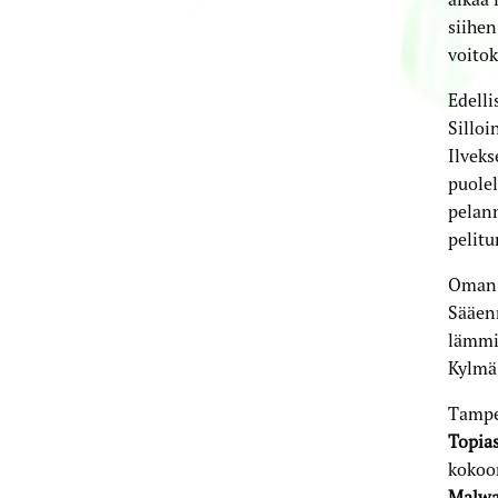
siihen
voitok
Edelli
Sillo
Ilvek
puolel
pelann
pelitu
Oman e
Sääenn
lämmit
Kylmä 
Tampe
Topias
kokoon
Malwa