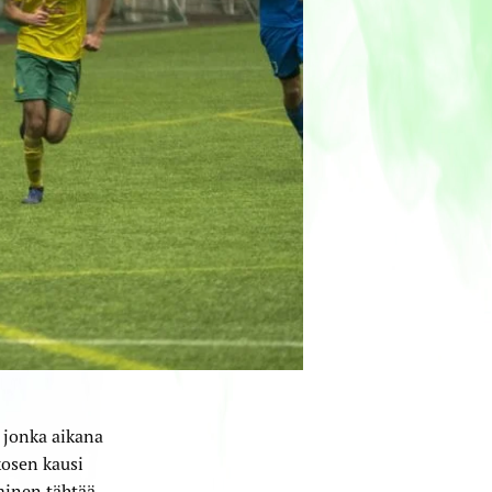
 jonka aikana
kosen kausi
minen tähtää