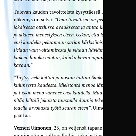
Tulevan kauden tavoitteista kysyttäessä Uimosen
näkemys on selvä:
”Oma tavoitteeni on pelata
jokaisessa ottelussa avauksessa ja antaa kaikkeni
joukkueen menestyksen eteen. Uskon, että lähdemme
ensi kaudella pelaamaan sarjan kärkisijoista.
Pelaan vain voittamisesta ja vihaan häviämistä yli
kaiken. Innolla odotan, kuinka kovan nipun saamme
kasaan.”
”Täytyy vielä kiittää ja nostaa hattua Sinikaartille
kuluneesta kaudesta. Mieletöntä menoa läpi kauden
ja tuskin meno vähenee ensi kaudella. Muutenkin
pitää kiittää jokaista taustoilla duunia tekevää,
todella arvokasta työtä seuran eteen”
, Uimonen
päättää.
Verneri Uimonen
, 25, on veljensä tapaan
monipuolinen jalkapalloilija, joka haki vielä