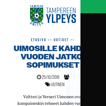
Etusivu
>>
Uutiset
>>
UIMOSILLE KAHDEN
VUODEN JATKO­
SOPIMUKSET
25/10/2016
Uutinen
Valtteri ja Verneri Uimonen ovat
kumpainenkin tehneet kahden vuoden