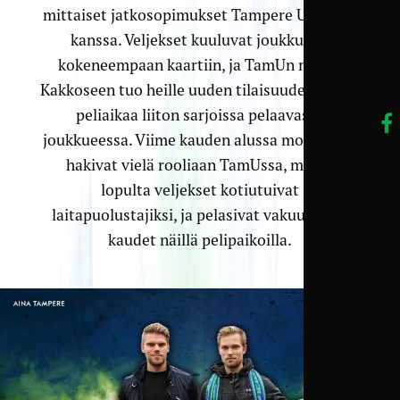
mittaiset jatkosopimukset Tampere Unitedin
kanssa. Veljekset kuuluvat joukkueen
kokeneempaan kaartiin, ja TamUn nousu
Kakkoseen tuo heille uuden tilaisuuden hakea
peliaikaa liiton sarjoissa pelaavassa
joukkueessa. Viime kauden alussa molemmat
hakivat vielä rooliaan TamUssa, mutta
lopulta veljekset kotiutuivat
laitapuolustajiksi, ja pelasivat vakuuttavat
kaudet näillä pelipaikoilla.