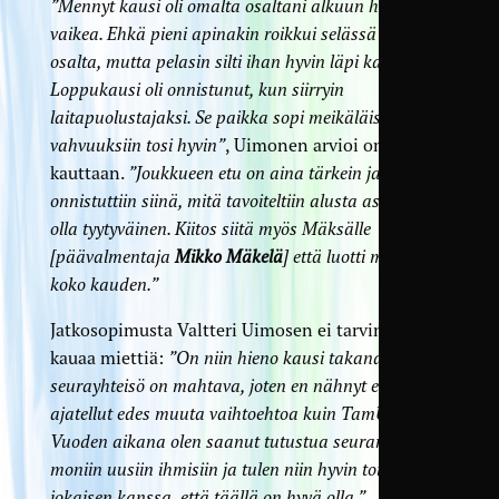
”Mennyt kausi oli omalta osaltani alkuun hieman
vaikea. Ehkä pieni apinakin roikkui selässä maalien
osalta, mutta pelasin silti ihan hyvin läpi kauden.
Loppukausi oli onnistunut, kun siirryin
laitapuolustajaksi. Se paikka sopi meikäläisen
vahvuuksiin tosi hyvin”
, Uimonen arvioi omaa
kauttaan.
”Joukkueen etu on aina tärkein ja
onnistuttiin siinä, mitä tavoiteltiin alusta asti. Täytyy
olla tyytyväinen. Kiitos siitä myös Mäksälle
[päävalmentaja
Mikko Mäkelä
] että luotti muhun
koko kauden.”
Jatkosopimusta Valtteri Uimosen ei tarvinnut
kauaa miettiä:
”On niin hieno kausi takana ja
seurayhteisö on mahtava, joten en nähnyt enkä
ajatellut edes muuta vaihtoehtoa kuin TamUa.
Vuoden aikana olen saanut tutustua seuran kautta
moniin uusiin ihmisiin ja tulen niin hyvin toimeen
jokaisen kanssa, että täällä on hyvä olla.”