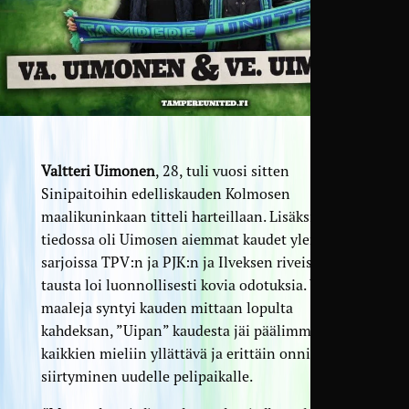
Valtteri Uimonen
, 28, tuli vuosi sitten
Sinipaitoihin edelliskauden Kolmosen
maalikuninkaan titteli harteillaan. Lisäksi
tiedossa oli Uimosen aiemmat kaudet ylemmissä
sarjoissa TPV:n ja PJK:n ja Ilveksen riveissä. Tämä
tausta loi luonnollisesti kovia odotuksia. Vaikka
maaleja syntyi kauden mittaan lopulta
kahdeksan, ”Uipan” kaudesta jäi päälimmäisenä
kaikkien mieliin yllättävä ja erittäin onnistunut
siirtyminen uudelle pelipaikalle.