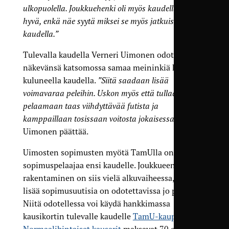
ulkopuolella. Joukkuehenki oli myös kaudella erittäin
hyvä, enkä näe syytä miksei se myös jatkuisi ensi
kaudella.”
Tulevalla kaudella Verneri Uimonen odottaa
näkevänsä katsomossa samaa meininkiä kuin
kuluneella kaudella.
”Siitä saadaan lisää
voimavaraa peleihin. Uskon myös että tullaan
pelaamaan taas viihdyttävää futista ja
kamppaillaan tosissaan voitosta jokaisessa pelissä”
,
Uimonen päättää.
Uimosten sopimusten myötä TamUlla on viisi
sopimuspelaajaa ensi kaudelle. Joukkueen
rakentaminen on siis vielä alkuvaiheessa, mutta
lisää sopimusuutisia on odotettavissa jo piakkoin.
Niitä odotellessa voi käydä hankkimassa
kausikortin tulevalle kaudelle
TamU-kaupasta
.
Normaalihintaiset kausarit
maksavat 70 euroa ja