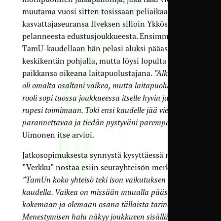
muutama vuosi sitten tosissaan peliaikaa
kasvattajaseuransa Ilveksen silloin Ykkösessä
pelanneesta edustusjoukkueesta. Ensimmäisellä
TamU-kaudellaan hän pelasi aluksi pääasiassa
keskikentän pohjalla, mutta löysi lopulta
paikkansa oikeana laitapuolustajana.
”Alkukausi
oli omalta osaltani vaikea, mutta laitapuolustajan
rooli sopi tuossa joukkueessa itselle hyvin ja homma
rupesi toimimaan. Toki ensi kaudelle jää vielä
parannettavaa ja tiedän pystyväni parempaan”
,
Uimonen itse arvioi.
Jatkosopimuksesta synnystä kysyttäessä myös
”Verkku” nostaa esiin seurayhteisön merkityksen:
”TamUn koko yhteisö teki ison vaikutuksen viime
kaudella. Vaikea on missään muualla päästä
kokemaan ja olemaan osana tällaista tarinaa.
Menestymisen halu näkyy joukkueen sisällä ja sen