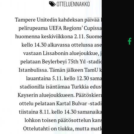
Otteluennakko
Tampere Unitedin kahdeksan päivää kestävä
pelirupeama UEFA Regions' Cupissa alkaa
huomenna keskiviikkona 2.11. Suomen aikaa
kello 14.30 alkavassa ottelussa asettuu
vastaan Lissabonin aluejoukkue, ja se
pelataan Beylerbeyi 75th Yıl -stadionilla
Istanbulissa. Tämän jälkeen TamU kohtaa
lauantaina 5.11. kello 12.30 samalla
stadionilla isäntämaa Turkkia edustavan
Kayserin aluejoukkueen. Päätöskierroksen
ottelu pelataan Kartal Bulvar -stadionilla
tiistaina 8.11. kello 14.30 samanaikaisesti
lohkon toisen päätösottelun kanssa.
Ottelutahti on tiukka, mutta matkalla