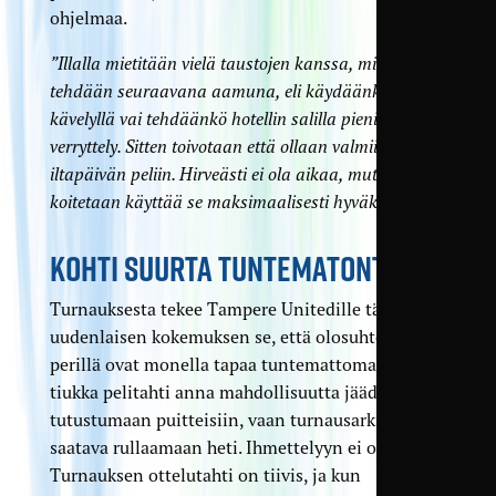
ohjelmaa.
”Illalla mietitään vielä taustojen kanssa, mitä
tehdään seuraavana aamuna, eli käydäänkö
kävelyllä vai tehdäänkö hotellin salilla pieni
verryttely. Sitten toivotaan että ollaan valmiita
iltapäivän peliin. Hirveästi ei ola aikaa, mutta
koitetaan käyttää se maksimaalisesti hyväksemme.”
KOHTI SUURTA TUNTEMATONTA
Turnauksesta tekee Tampere Unitedille täysin
uudenlaisen kokemuksen se, että olosuhteet
perillä ovat monella tapaa tuntemattomat, eikä
tiukka pelitahti anna mahdollisuutta jäädä
tutustumaan puitteisiin, vaan turnausarki on
saatava rullaamaan heti. Ihmettelyyn ei ole aikaa.
Turnauksen ottelutahti on tiivis, ja kun