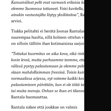
Kansaiväliset pelit ovat varmasti erilaisia kuin mihin
olemme Suomessa tottuneet. Voisi kuvitella, että
ainakin vastustajilta löytyy yksilötaitoa”
, Rantala
arvioi.
Tiukka pelitahti ei herätä Joonas Rantalassa
suurempaa huolta, sillä kolmen ottelun viikkoja
on silloin tällöin ihan kotimaisissa sarjoissakin.
”Tottakai kuormitus on aika kova, eikä rinki ole
kovin leveä, mutta parhaamme teemme, että pelien
välissä pystyy palautumaan ja olemme peleissä
olaan mahdollisimman freesinä. Toisin kuin
normaalissa arjessa, nyt voimme kaikki keskittyä
palautumiseen päivittäin, kun ei ole töitä tai koulua
tai muita menoja. Onhan se ihan eri tilanne”
,
Rantala huomauttaa.
Rantala näkee että joukkue on valmis