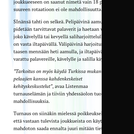
joukkueeseen on saanut nimetä vain 18 pelaajaa,
suureen rotaatioon ei ole mahdollisuutta.
SInänsä tahti on selkeä. Pelipäivinä aamuisin
pidetään tarvittavat palaverit ja haetaan virettä
joko kävelyllä tai kevyellä saliharjoittelulla, ja peli
on vasta iltapäivällä. Välipäivinä harjoituskentälle
taasen mennään heti aamulla, ja iltapäivä on
varattu palavereille, kävelylle ja salilla käymiselle.
”Tarkoitus on myös käydä Turkissa mukana olevien
pelaajien kanssa kahdenkeskeiset
kehityskeskustelut”
, avaa Listenmaa
turnauselämän ja tiiviin yhdessäolon tuomia
mahdollisuuksia.
Turnaus on siinäkin mielessä poikkeuksellinen,
että vastaan tulevista joukkueista on käytännössä
mahdoton saada ennalta juuri mitään tietoa.