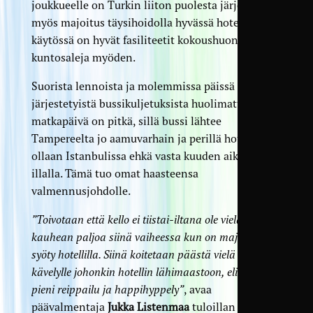
joukkueelle on Turkin liiton puolesta järjestetty
myös majoitus täysihoidolla hyvässä hotellissa, ja
käytössä on hyvät fasiliteetit kokoushuoneita ja
kuntosaleja myöden.
Suorista lennoista ja molemmissa päissä
järjestetyistä bussikuljetuksista huolimatta
matkapäivä on pitkä, sillä bussi lähtee
Tampereelta jo aamuvarhain ja perillä hotellilla
ollaan Istanbulissa ehkä vasta kuuden aikaan
illalla. Tämä tuo omat haasteensa
valmennusjohdolle.
”Toivotaan että kello ei tiistai-iltana ole vielä ihan
kauhean paljoa siinä vaiheessa kun on majoituttu ja
syöty hotellilla. Siinä koitetaan päästä vielä pienelle
kävelylle johonkin hotellin lähimaastoon, eli haetaan
pieni reippailu ja happihyppely”
, avaa
päävalmentaja
Jukka Listenmaa
tuloillan