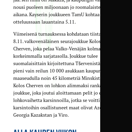
nousi puoleen miljoonaan jo roomalaisten
aikana. Kayserin joukkueen TamU kohtaa toisessa
otteluussaan lauantaina 5.11.
Viimeisenä turnauksessa kohdataan tiistaina
8.11. valkovenäläinen seurajoukkue Kolos
Cherven, joka pelaa Valko-Venäjän kolmanneksi
korkeimmalla sarjatasolla. Joukkue tulee
suomalaisittain kirjoitettuna Tšervenistä, joka on
pieni vain reilun 10 000 asukkaan kaupunki
maaseudulla noin 45 kilometriä Minskistä itään.
Kolos Cherven on lohkon alimmaksi rankattu
joukkue, joka joutui aloittamaan pelit jo ennen
lohkovaihetta karsinnoilla, jotka se voitti. Muut
karsintoihin osallistuneet maat olivat Azerbaijan,
Georgia Kazakstan ja Viro.