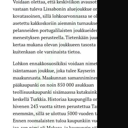
Voidaan olettaa, että keskiviikon avausottelussa
vastaan tuleva Lissabonin aluejoukkue on
kovatasoinen, sillä lohkoarvonnassa se oli
asetettu kakkoskoriin aiemmin turnauksessa
pelanneiden portugalilaisten joukkueiden
menestyksen perusteella. Tietenkään juuri tällä
kertaa mukana olevan joukkueen tasosta ei
kuitenkaan ole varsinaista tietoa.
Lohkon ennakkosuosikiksi voidaan nimetä
isäntamaan joukkue, joka tulee Kayserin
maakunnasta. Maakunnan samanniminen
pääkaupunki on noin 850 000 asukkaan
teollisuus­kaupunki sisämaassa kutakuinkin
keskellä Turkkia. Historiaa kaupungilla on
hivenen 243 vuotta sitten perustettua Tamperetta
enemmän, sillä se ulottuu 5000 vuoden taakse.
Ennen roomalaisten tuloa kaupunkiin vuonna 17
jaa. sen nimi oli Makaza, ja kaupungin väkiluku