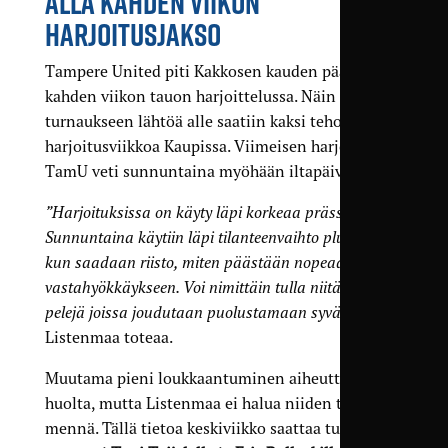
ALLA KAHDEN VIIKON
HARJOITUSJAKSO
Tampere United piti Kakkosen kauden päätyttyä
kahden viikon tauon harjoittelussa. Näin ennen
turnaukseen lähtöä alle saatiin kaksi tehokasta
harjoitusviikkoa Kaupissa. Viimeisen harjoituksen
TamU veti sunnuntaina myöhään iltapäivällä.
”Harjoituksissa on käyty läpi korkeaa prässiä.
Sunnuntaina käytiin läpi tilanteenvaihto plussaa, eli
kun saadaan riisto, miten päästään nopeaan
vastahyökkäykseen. Voi nimittäin tulla niitäkin
pelejä joissa joudutaan puolustamaan syvältä”
,
Listenmaa toteaa.
Muutama pieni loukkaantuminen aiheuttaa
huolta, mutta Listenmaa ei halua niiden taakse
mennä. Tällä tietoa keskiviikko saattaa tulla liian