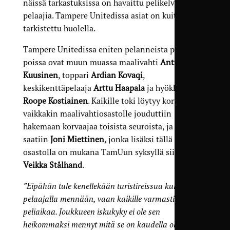
näissä tarkastuksissa on havaittu pelikelvottomia
pelaajia. Tampere Unitedissa asiat on kuitenkin
tarkistettu huolella.
Tampere Unitedissa eniten pelanneista pelaajista
poissa ovat muun muassa maalivahti
Antti
Kuusinen
, toppari
Ardian Kovaqi
,
keskikenttäpelaaja
Arttu Haapala
ja hyökkääjä
Roope Kostiainen
. Kaikille toki löytyy korvaajat,
vaikkakin maalivahtiosastolle jouduttiin
hakemaan korvaajaa toisista seuroista, ja apuihin
saatiin
Joni Miettinen
, jonka lisäksi tällä
osastolla on mukana TamUun syksyllä siirtynyt
Veikka Stålhand
.
”Eipähän tule kenellekään turistireissua kun 18
pelaajalla mennään, vaan kaikille varmasti tulee
peliaikaa. Joukkueen iskukyky ei ole sen
heikommaksi mennyt mitä se on kaudella ollut.”