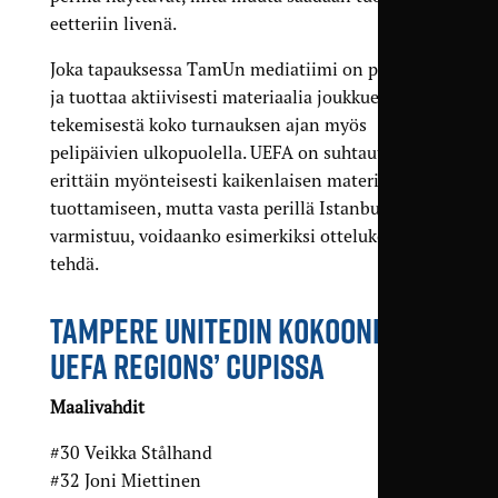
eetteriin livenä.
Joka tapauksessa TamUn mediatiimi on paikalla,
ja tuottaa aktiivisesti materiaalia joukkueen
tekemisestä koko turnauksen ajan myös
pelipäivien ulkopuolella. UEFA on suhtautunut
erittäin myönteisesti kaikenlaisen materiaalin
tuottamiseen, mutta vasta perillä Istanbulissa
varmistuu, voidaanko esimerkiksi ottelukoosteet
tehdä.
TAMPERE UNITEDIN KOKOONPANO
UEFA REGIONS’ CUPISSA
Maalivahdit
#30 Veikka Stålhand
#32 Joni Miettinen