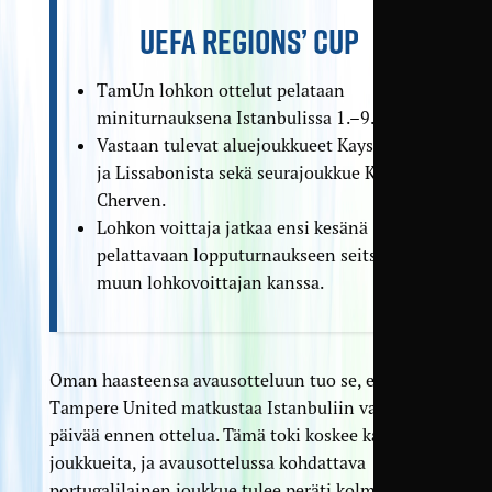
UEFA REGIONS’ CUP
TamUn lohkon ottelut pelataan
miniturnauksena Istanbulissa 1.–9.11.
Vastaan tulevat aluejoukkueet Kayseristä
ja Lissabonista sekä seurajoukkue Kolos
Cherven.
Lohkon voittaja jatkaa ensi kesänä
pelattavaan lopputurnaukseen seitsemän
muun lohkovoittajan kanssa.
Oman haasteensa avausotteluun tuo se, että
Tampere United matkustaa Istanbuliin vasta
päivää ennen ottelua. Tämä toki koskee kaikkia
joukkueita, ja avausottelussa kohdattava
portugalilainen joukkue tulee peräti kolmen