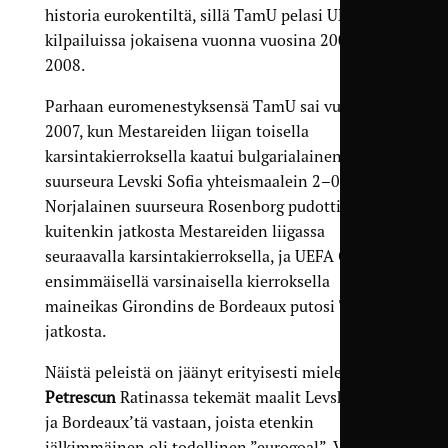
historia eurokentiltä, sillä TamU pelasi UEFAn eri
kilpailuissa jokaisena vuonna vuosina 2002–
2008.
Parhaan euromenestyksensä TamU sai vuonna
2007, kun Mestareiden liigan toisella
karsintakierroksella kaatui bulgarialainen
suurseura Levski Sofia yhteismaalein 2–0.
Norjalainen suurseura Rosenborg pudotti TamUn
kuitenkin jatkosta Mestareiden liigassa
seuraavalla karsintakierroksella, ja UEFA Cupin
ensimmäisellä varsinaisella kierroksella
maineikas Girondins de Bordeaux putosi TamUn
jatkosta.
Näistä peleistä on jäänyt erityisesti mieleen
Tomi
Petrescun
Ratinassa tekemät maalit Levski Sofiaa
ja Bordeaux’tä vastaan, joista etenkin
jälkimmäinen oli todellinen ”eurogoal”. Veto