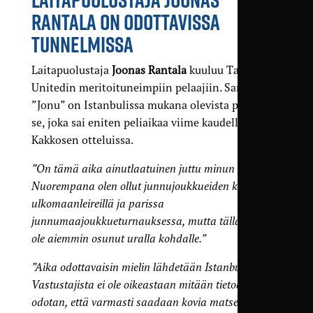
RANTALA ON ODOTTAVISSA
TUNNELMISSA
Laitapuolustaja
Joonas Rantala
kuuluu Tampere
Unitedin meritoituneimpiin pelaajiin. Samalla
”Jonu” on Istanbulissa mukana olevista pelaajista
se, joka sai eniten peliaikaa viime kaudella
Kakkosen otteluissa.
”On tämä aika ainutlaatuinen juttu minun urallani.
Nuorempana olen ollut junnujoukkueiden kanssa
ulkomaanleireillä ja parissa
junnumaajoukkueturnauksessa, mutta tällaista ei
ole aiemmin osunut uralla kohdalle.”
”Aika odottavaisin mielin lähdetään Istanbuliin.
Vastustajista ei ole oikeastaan mitään tietoa, mutta
odotan, että varmasti saadaan kovia matseja.