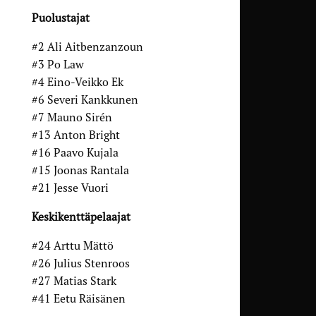
Puolustajat
#2 Ali Aitbenzanzoun
#3 Po Law
#4 Eino-Veikko Ek
#6 Severi Kankkunen
#7 Mauno Sirén
#13 Anton Bright
#16 Paavo Kujala
#15 Joonas Rantala
#21 Jesse Vuori
Keskikenttäpelaajat
#24 Arttu Mättö
#26 Julius Stenroos
#27 Matias Stark
#41 Eetu Räisänen