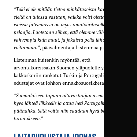
”Toki ei ole mitään tietoa minkätasoista kaveria
sieltä on tulossa vastaan, vaikka voisi olettaa että
isoissa futismaissa on myös amatööritasolla hyviä
pelaajia. Luotetaan siihen, että olemme vähän
vahvempia kuin muut, ja jokaista peliä lähdetään
voittamaan”
, päävalmentaja Listenmaa puntaroi.
Listenmaa kuitenkin myöntää, että
arvontakoreissakin Suomen yläpuolelle ykkös- ja
kakkoskoriin rankatut Turkin ja Portugalin
edustajat ovat lohkon ennakkosuosikketa.
”Suomalaiseen tapaan altavastaajan asemasta on
hyvä lähteä liikkeelle ja ottaa heti Portugalin
päänahka. Siitä voitto niin saadaan hyvä buusti
turnaukseen.”
LAITAPUOLUSTAJA JOONAS