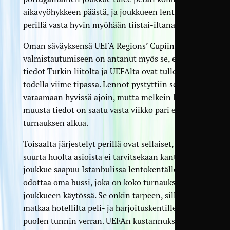
aikavyöhykkeen päästä, ja joukkueen lentokin on
perillä vasta hyvin myöhään tiistai-iltana.
Oman säväyksensä UEFA Regions’ Cupiin
valmistautumiseen on antanut myös se, että
tiedot Turkin liitolta ja UEFAlta ovat tulleet
todella viime tipassa. Lennot pystyttiin sentään
varaamaan hyvissä ajoin, mutta melkein kaikesta
muusta tiedot on saatu vasta viikko pari ennen
turnauksen alkua.
Toisaalta järjestelyt perillä ovat sellaiset, että
suurta huolta asioista ei tarvitsekaan kantaa. Kun
joukkue saapuu Istanbulissa lentokentälle, siellä
odottaa oma bussi, joka on koko turnauksen ajan
joukkueen käytössä. Se onkin tarpeen, sillä
matkaa hotellilta peli- ja harjoituskentille on
puolen tunnin verran. UEFAn kustannuksella