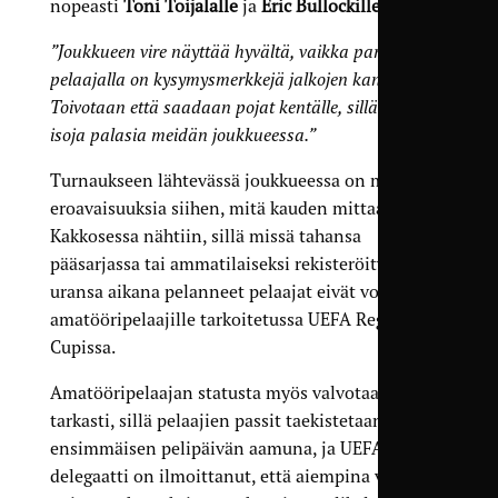
nopeasti
Toni Toijalalle
ja
Eric Bullockille
.
”Joukkueen vire näyttää hyvältä, vaikka parilla
pelaajalla on kysymysmerkkejä jalkojen kanssa.
Toivotaan että saadaan pojat kentälle, sillä he ovat
isoja palasia meidän joukkueessa.”
Turnaukseen lähtevässä joukkueessa on monia
eroavaisuuksia siihen, mitä kauden mittaan
Kakkosessa nähtiin, sillä missä tahansa
pääsarjassa tai ammatilaiseksi rekisteröitynä
uransa aikana pelanneet pelaajat eivät voi pelata
amatööripelaajille tarkoitetussa UEFA Regions’
Cupissa.
Amatööripelaajan statusta myös valvotaan
tarkasti, sillä pelaajien passit taekistetaan
ensimmäisen pelipäivän aamuna, ja UEFAn
delegaatti on ilmoittanut, että aiempina vuosina