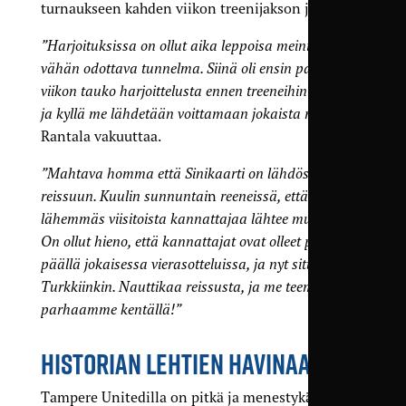
turnaukseen kahden viikon treenijakson jäljiltä.
”Harjoituksissa on ollut aika leppoisa meininki ja
vähän odottava tunnelma. Siinä oli ensin parin
viikon tauko harjoittelusta ennen treeneihin paluuta,
ja kyllä me lähdetään voittamaan jokaista matsia”
,
Rantala vakuuttaa.
”Mahtava homma että Sinikaarti on lähdössä
reissuun. Kuulin
sunnuntai
n
reeneissä, että
lähemmäs viisitoista kannattajaa lähtee mukaan.
On ollut hieno, että kannattajat ovat olleet paikan
päällä jokaisessa vierasotteluissa, ja nyt sitten vielä
Turkkiinkin. Nauttikaa reissusta, ja me teemme
parhaamme kentällä!”
HISTORIAN LEHTIEN HAVINAA
Tampere Unitedilla on pitkä ja menestykäs