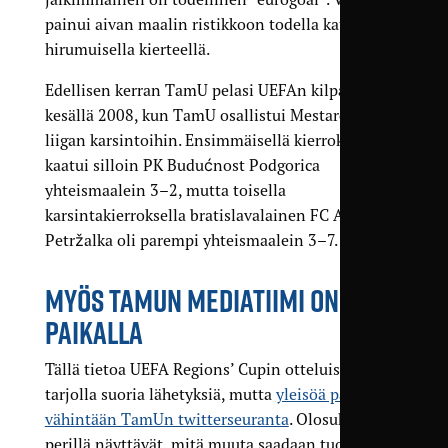
painui aivan maalin ristikkoon todella kaukaa
hirumuisella kierteellä.
Edellisen kerran TamU pelasi UEFAn kilpailuissa
kesällä 2008, kun TamU osallistui Mestareiden
liigan karsintoihin. Ensimmäisellä kierroksella
kaatui silloin PK Budućnost Podgorica
yhteismaalein 3–2, mutta toisella
karsintakierroksella bratislavalainen FC Artmedia
Petržalka oli parempi yhteismaalein 3–7.
MYÖS TAMUN MEDIATIIMI ON
PAIKALLA
Tällä tietoa UEFA Regions’ Cupin otteluista ei ole
tarjolla suoria lähetyksiä, mutta
yleisöä palvelee
vähintään TamUn twitterseuranta
. Olosuhteet
perillä näyttävät, mitä muuta saadaan tuotettua