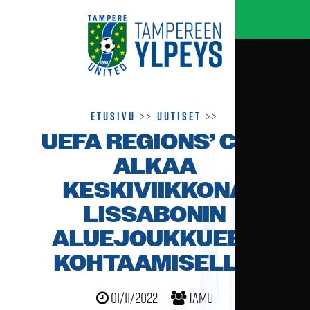
Etusivu
>>
Uutiset
>>
UEFA REGIONS’ CUP
ALKAA
KESKIVIIKKONA
LISSABONIN
ALUEJOUKKUEEN
KOHTAAMISELLA
01/11/2022
TamU