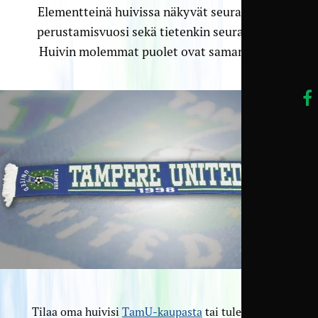
Elementteinä huivissa näkyvät seuran nimi,
perustamisvuosi sekä tietenkin seuran logo.
Huivin molemmat puolet ovat samanlaiset.
Tilaa oma huivisi
TamU-kaupasta
tai tule