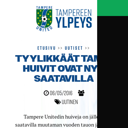
Etusivu
>>
Uutiset
>>
TYYLIKKÄÄT TAMU-
HUIVIT OVAT NYT
SAATAVILLA
06/05/2016
Uutinen
Tampere Unitedin huiveja on jälleen
saatavilla muutaman vuoden tauon jälkeen.