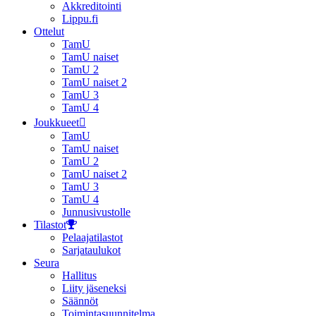
Akkreditointi
Lippu.fi
Ottelut
TamU
TamU naiset
TamU 2
TamU naiset 2
TamU 3
TamU 4
Joukkueet
TamU
TamU naiset
TamU 2
TamU naiset 2
TamU 3
TamU 4
Junnusivustolle
Tilastot
Pelaajatilastot
Sarjataulukot
Seura
Hallitus
Liity jäseneksi
Säännöt
Toimintasuunnitelma