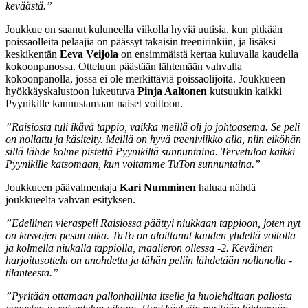
keväästä.”
Joukkue on saanut kuluneella viikolla hyviä uutisia, kun pitkään
poissaolleita pelaajia on päässyt takaisin treenirinkiin, ja lisäksi
keskikentän
Eeva Veijola
on ensimmäistä kertaa kuluvalla kaudella
kokoonpanossa. Otteluun päästään lähtemään vahvalla
kokoonpanolla, jossa ei ole merkittäviä poissaolijoita. Joukkueen
hyökkäyskalustoon lukeutuva
Pinja Aaltonen
kutsuukin kaikki
Pyynikille kannustamaan naiset voittoon.
”Raisiosta tuli ikävä tappio, vaikka meillä oli jo johtoasema. Se peli
on nollattu ja käsitelty. Meillä on hyvä treeniviikko alla, niin eiköhän
sillä lähde kolme pistettä Pyynikiltä sunnuntaina. Tervetuloa kaikki
Pyynikille katsomaan, kun voitamme TuTon sunnuntaina.”
Joukkueen päävalmentaja
Kari Numminen
haluaa nähdä
joukkueelta vahvan esityksen.
”Edellinen vieraspeli Raisiossa päättyi niukkaan tappioon, joten nyt
on kasvojen pesun aika. TuTo on aloittanut kauden yhdellä voitolla
ja kolmella niukalla tappiolla, maalieron ollessa -2. Keväinen
harjoitusottelu on unohdettu ja tähän peliin lähdetään nollanolla -
tilanteesta.”
”Pyritään ottamaan pallonhallinta itselle ja huolehditaan pallosta