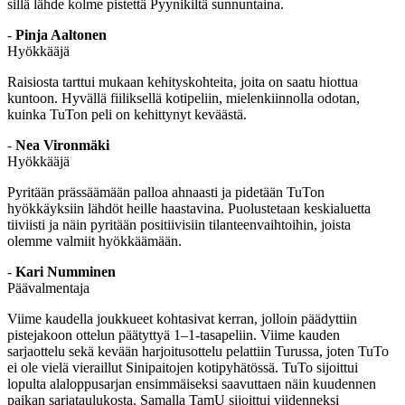
sillä lähde kolme pistettä Pyynikiltä sunnuntaina.
-
Pinja Aaltonen
Hyökkääjä
Raisiosta tarttui mukaan kehityskohteita, joita on saatu hiottua
kuntoon. Hyvällä fiiliksellä kotipeliin, mielenkiinnolla odotan,
kuinka TuTon peli on kehittynyt keväästä.
-
Nea Vironmäki
Hyökkääjä
Pyritään prässäämään palloa ahnaasti ja pidetään TuTon
hyökkäyksiin lähdöt heille haastavina. Puolustetaan keskialuetta
tiiviisti ja näin pyritään positiivisiin tilanteenvaihtoihin, joista
olemme valmiit hyökkäämään.
-
Kari Numminen
Päävalmentaja
Viime kaudella joukkueet kohtasivat kerran, jolloin päädyttiin
pistejakoon ottelun päätyttyä 1–1-tasapeliin. Viime kauden
sarjaottelu sekä kevään harjoitusottelu pelattiin Turussa, joten TuTo
ei ole vielä vieraillut Sinipaitojen kotipyhätössä. TuTo sijoittui
lopulta alaloppusarjan ensimmäiseksi saavuttaen näin kuudennen
paikan sarjataulukosta. Samalla TamU sijoittui viidenneksi