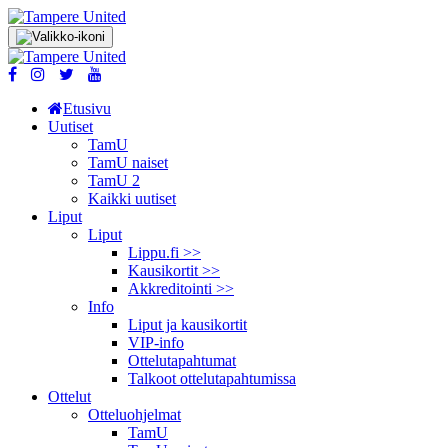
Etusivu
Uutiset
TamU
TamU naiset
TamU 2
Kaikki uutiset
Liput
Liput
Lippu.fi >>
Kausikortit >>
Akkreditointi >>
Info
Liput ja kausikortit
VIP-info
Ottelutapahtumat
Talkoot ottelu­tapahtumissa
Ottelut
Otteluohjelmat
TamU