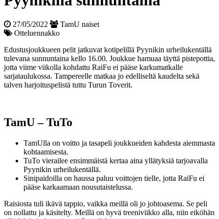
Pyynikillä sunnuntaina
27/05/2022
TamU naiset
Otteluennakko
Edustusjoukkueen pelit jatkuvat kotipelillä Pyynikin urheilukentällä
tulevana sunnuntaina kello 16.00. Joukkue hamuaa täyttä pistepottia,
jotta viime viikolla kohdattu RaiFu ei pääse karkumatkalle
sarjataulukossa. Tampereelle matkaa jo edelliseltä kaudelta sekä
talven harjoituspelistä tuttu Turun Toverit.
TamU – TuTo
TamUlla on voitto ja tasapeli joukkueiden kahdesta aiemmasta
kohtaamisesta.
TuTo vierailee ensimmäistä kertaa aina yllätyksiä tarjoavalla
Pyynikin urheilukentällä.
Sinipaidoilla on haussa paluu voittojen tielle, jotta RaiFu ei
pääse karkaamaan nousu­taistelussa.
Raisiosta tuli ikävä tappio, vaikka meillä oli jo johtoasema. Se peli
on nollattu ja käsitelty. Meillä on hyvä treeniviikko alla, niin eiköhän