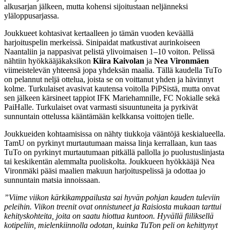
alkusarjan jälkeen, mutta kohensi sijoitustaan neljänneksi
yläloppusarjassa.
Joukkueet kohtasivat kertaalleen jo tämän vuoden keväällä
harjoituspelin merkeissä. Sinipaidat matkustivat aurinkoiseen
Naantaliin ja nappasivat pelistä ylivoimaisen 1–10 voiton. Pelissä
nähtiin hyökkääjäkaksikon
Kiira Kaivolan
ja
Nea Vironmäen
viimeistelevän yhteensä jopa yhdeksän maalia. Tällä kaudella TuTo
on pelannut neljä ottelua, joista se on voittanut yhden ja hävinnyt
kolme. Turkulaiset avasivat kautensa voitolla PiPSistä, mutta onvat
sen jälkeen kärsineet tappiot IFK Mariehamnille, FC Nokialle sekä
PaiHalle. Turkulaiset ovat varmasti sisuuntuneita ja pyrkivät
sunnuntain ottelussa kääntämään kelkkansa voittojen tielle.
Joukkueiden kohtaamisissa on nähty tiukkoja vääntöjä keskialueella.
TamU on pyrkinyt murtautumaan maissa linja kerrallaan, kun taas
TuTo on pyrkinyt murtautumaan pitkällä pallolla jo puolustuslinjasta
tai keskikentän alemmalta puoliskolta. Joukkueen hyökkääjä Nea
Vironmäki pääsi maalien makuun harjoituspelissä ja odottaa jo
sunnuntain matsia innoissaan.
”Viime viikon kärkikamppailusta sai hyvän pohjan kauden tuleviin
peleihin. Viikon treenit ovat onnistuneet ja Raisiosta mukaan tarttui
kehityskohteita, joita on saatu hiottua kuntoon. Hyvällä fiiliksellä
kotipeliin, mielenkiinnolla odotan, kuinka TuTon peli on kehittynyt