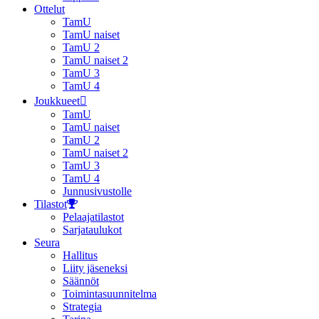
Ottelut
TamU
TamU naiset
TamU 2
TamU naiset 2
TamU 3
TamU 4
Joukkueet
TamU
TamU naiset
TamU 2
TamU naiset 2
TamU 3
TamU 4
Junnusivustolle
Tilastot
Pelaajatilastot
Sarjataulukot
Seura
Hallitus
Liity jäseneksi
Säännöt
Toimintasuunnitelma
Strategia