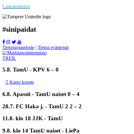
Laskutustiedot
#
sinipaidat
Tietosuojaseloste
|
Tietoa evästeistä
5.8.
TamU
- KPV 6 – 0
Katso kooste
6.8. Apassit -
TamU naiset
0 – 4
28.7. FC Haka j. -
TamU 2
2 – 2
11.8. klo 18 JJK - TamU
9.8. klo 14 TamU naiset - LiePa