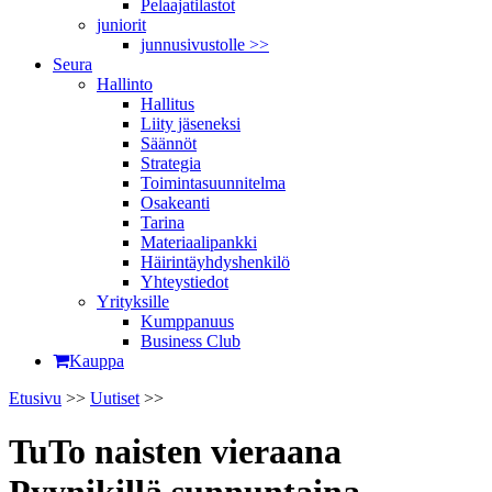
Pelaajatilastot
juniorit
junnusivustolle >>
Seura
Hallinto
Hallitus
Liity jäseneksi
Säännöt
Strategia
Toimintasuunnitelma
Osakeanti
Tarina
Materiaalipankki
Häirintä­yhdyshenkilö
Yhteystiedot
Yrityksille
Kumppanuus
Business Club
Kauppa
Etusivu
>>
Uutiset
>>
TuTo naisten vieraana