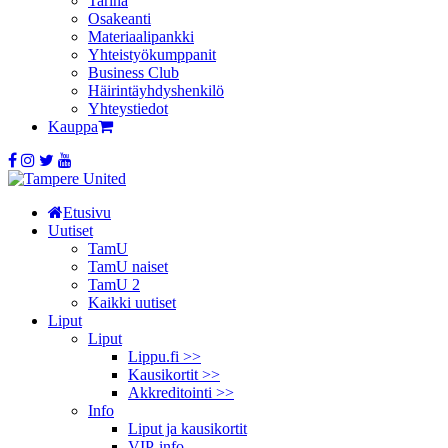
Tarina
Osakeanti
Materiaalipankki
Yhteistyö­kumppanit
Business Club
Häirintä­yhdyshenkilö
Yhteystiedot
Kauppa
Etusivu
Uutiset
TamU
TamU naiset
TamU 2
Kaikki uutiset
Liput
Liput
Lippu.fi >>
Kausikortit >>
Akkreditointi >>
Info
Liput ja kausikortit
VIP-info