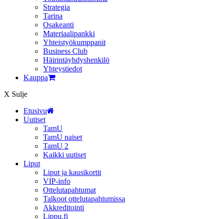
Strategia
Tarina
Osakeanti
Materiaalipankki
Yhteistyö­kumppanit
Business Club
Häirintä­yhdyshenkilö
Yhteystiedot
Kauppa
X
Sulje
Etusivu
Uutiset
TamU
TamU naiset
TamU 2
Kaikki uutiset
Liput
Liput ja kausikortit
VIP-info
Ottelutapahtumat
Talkoot ottelutapahtumissa
Akkreditointi
Lippu.fi