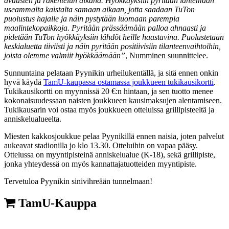
avausten ja rakentelun aikana. Hyökkäyksiin pyritään lähtemään
useammalta kaistalta samaan aikaan, jotta saadaan TuTon
puolustus hajalle ja näin pystytään luomaan parempia
maalintekopaikkoja. Pyritään prässäämään palloa ahnaasti ja
pidetään TuTon hyökkäyksiin lähdöt heille haastavina. Puolustetaan
keskialuetta tiiviisti ja näin pyritään positiivisiin tilanteenvaihtoihin,
joista olemme valmiit hyökkäämään”
, Numminen suunnittelee.
Sunnuntaina pelataan Pyynikin urheilukentällä, ja sitä ennen onkin
hyvä käydä
TamU-kaupassa ostamassa joukkueen tukikausikortti
.
Tukikausikortti on myynnissä 20 €:n hintaan, ja sen tuotto menee
kokonaisuudessaan naisten joukkueen kausimaksujen alentamiseen.
Tukikausarin voi ostaa myös joukkueen otteluissa grillipisteeltä ja
anniskelualueelta.
Miesten kakkosjoukkue pelaa Pyynikillä ennen naisia, joten palvelut
aukeavat stadionilla jo klo 13.30. Otteluihin on vapaa pääsy.
Ottelussa on myyntipisteinä anniskelualue (K-18), sekä grillipiste,
jonka yhteydessä on myös kannattajatuotteiden myyntipiste.
Tervetuloa Pyynikin sinivihreään tunnelmaan!
TamU-Kauppa