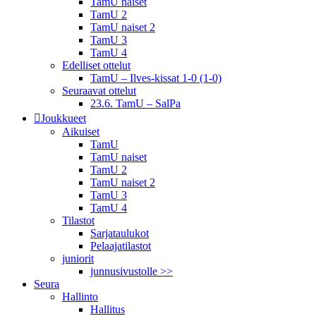
TamU naiset
TamU 2
TamU naiset 2
TamU 3
TamU 4
Edelliset ottelut
TamU – Ilves-kissat 1-0 (1-0)
Seuraavat ottelut
23.6. TamU – SalPa
Joukkueet
Aikuiset
TamU
TamU naiset
TamU 2
TamU naiset 2
TamU 3
TamU 4
Tilastot
Sarjataulukot
Pelaajatilastot
juniorit
junnusivustolle >>
Seura
Hallinto
Hallitus