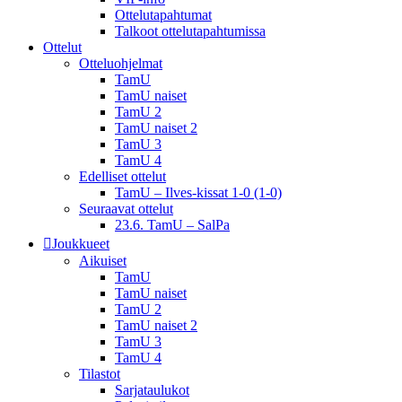
Ottelutapahtumat
Talkoot ottelu­tapahtumissa
Ottelut
Otteluohjelmat
TamU
TamU naiset
TamU 2
TamU naiset 2
TamU 3
TamU 4
Edelliset ottelut
TamU – Ilves-kissat 1-0 (1-0)
Seuraavat ottelut
23.6. TamU – SalPa
Joukkueet
Aikuiset
TamU
TamU naiset
TamU 2
TamU naiset 2
TamU 3
TamU 4
Tilastot
Sarjataulukot