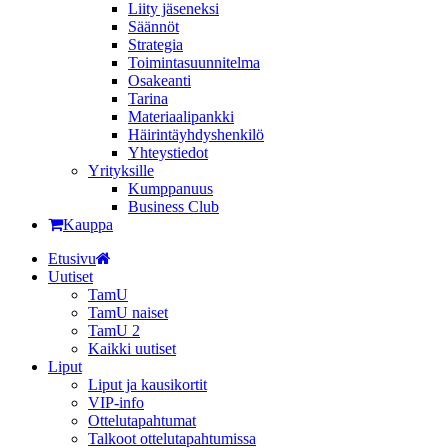
Liity jäseneksi
Säännöt
Strategia
Toimintasuunnitelma
Osakeanti
Tarina
Materiaalipankki
Häirintä­yhdyshenkilö
Yhteystiedot
Yrityksille
Kumppanuus
Business Club
Kauppa
Etusivu
Uutiset
TamU
TamU naiset
TamU 2
Kaikki uutiset
Liput
Liput ja kausikortit
VIP-info
Ottelutapahtumat
Talkoot ottelutapahtumissa