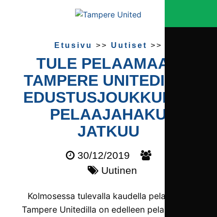
Etusivu
>>
Uutiset
>>
TULE PELAAMAAN
TAMPERE UNITEDIIN –
EDUSTUS­JOUKKUEEN
PELAAJA­HAKU
JATKUU
30/12/2019
Uutinen
Kolmosessa tulevalla kaudella pelaavalla
Tampere Unitedilla on edelleen pelaajahaku