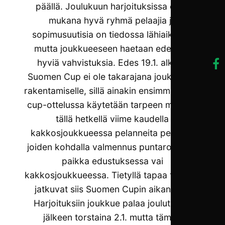
päällä. Joulukuun harjoituksissa oli jo
mukana hyvä ryhmä pelaajia ja
sopimusuutisia on tiedossa lähiaikoina,
mutta joukkueeseen haetaan edelleen
hyviä vahvistuksia. Edes 19.1. alkava
Suomen Cup ei ole takarajana joukkueen
rakentamiselle, sillä ainakin ensimmäisessä
cup-ottelussa käytetään tarpeen mukaan
tällä hetkellä viime kaudella
kakkosjoukkueessa pelanneita pelaajia,
joiden kohdalla valmennus puntaroi onko
paikka edustuksessa vai
kakkosjoukkueessa. Tietyllä tapaa tryoutit
jatkuvat siis Suomen Cupin aikanakin.
Harjoituksiin joukkue palaa joulutauon
jälkeen torstaina 2.1. mutta tämän