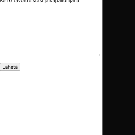
Kerro tavoitteistasi jalkapalloilijana