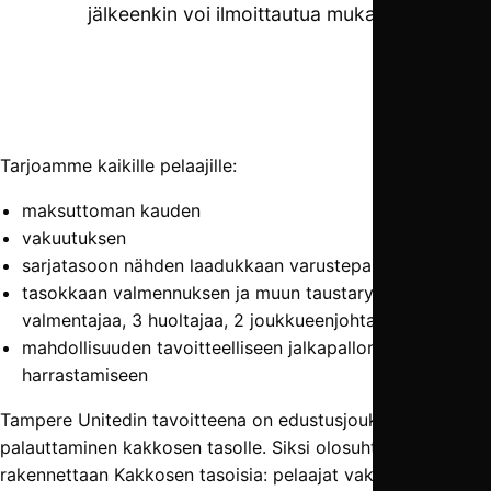
jälkeenkin voi ilmoittautua mukaan.
Tarjoamme kaikille pelaajille:
maksuttoman kauden
vakuutuksen
sarjatasoon nähden laadukkaan varustepaketin
tasokkaan valmennuksen ja muun taustaryhmän (4
valmentajaa, 3 huoltajaa, 2 joukkueenjohtajaa)
mahdollisuuden tavoitteelliseen jalkapallon
harrastamiseen
Tampere Unitedin tavoitteena on edustusjoukkueen
palauttaminen kakkosen tasolle. Siksi olosuhteista
rakennettaan Kakkosen tasoisia: pelaajat vakuutetaan