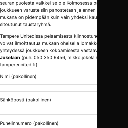
seuran puolesta vaikkei se ole Kolmosessa pakollista,
joukkueen varusteisiin panostetaan ja ennen kaikkea
mukana on pidempään kuin vain yhdeksi kaudeksi
sitoutunut taustaryhmä.
Tampere Unitedissa pelaamisesta kiinnostuneet pelaajat
voivat ilmoittautua mukaan oheisella lomakkeella tai olla
yhteydessä joukkueen kokoamisesta vastaavaan
Mikko
Jokelaan
(puh. 050 350 9456, mikko.jokela (ät)
tampereunited.fi).
Nimi (pakollinen)
Sähköposti (pakollinen)
Puhelinnumero (pakollinen)