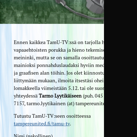
Ennen kaikkea TamU-TV:ssä on tarjolla hauska
vapaaehtoisten porukka ja hieno tekemisen
meininki, mutta se on samalla osoittautunut
mainioksi ponnahduslaudaksi hyviin media-alan
ja graafisen alan töihin. Jos olet kiinnostunut
liittymään mukaan, ilmoita itsestäsi oheisella
lomakkeella viimeistään 5.12. tai ole suoraan
yhteydessä
Tarmo Lyytikäiseen
(puh. 045 271
7157, tarmo.lyytikainen (at) tampereunited.fi).
Tutustu TamU-TV:seen osoitteessa
tampereunited.fi/tamu-tv
.
Nimi (pakollinen)