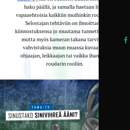
haku päällä, ja samalla haetaan lisää
vapaaehtoisia kaikkiin muihinkin rooleihin.
Selostajan tehtäviin on ilmoittanut
kiinnostuksensa jo muutama tunnettu nimi,
mutta myös kameran takana tarvitaan
vahvistuksia muun muassa kuvaajan,
ohjaajan, leikkaajan tai vaikka ihan vain
roudarin rooliin.