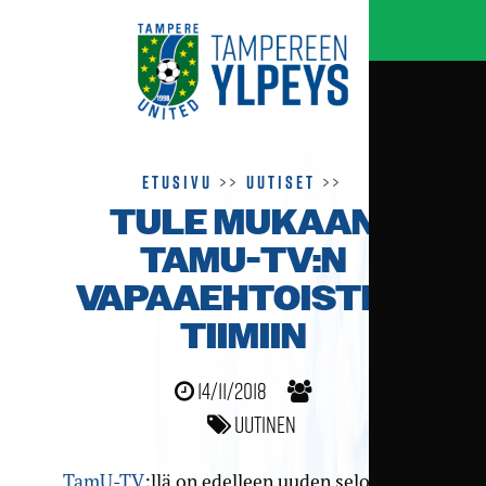
Etusivu
>>
Uutiset
>>
TULE MUKAAN
TAMU-TV:N
VAPAAEHTOISTEN
TIIMIIN
14/11/2018
Uutinen
TamU-TV
:llä on edelleen uuden selostajan