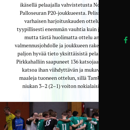
ikäsellä pelaajalla vahvistetusta Nokian
Palloseuran P20-joukkueesta. Pelissä oli
varhaisen harjoituskauden ottelulle
tyypillisesti enemmän vauhtia kuin järkeä,
mutta tästä huolimatta ottelu antoi
valmennusjohdolle ja joukkueen rakentajille
paljon hyvää tieto yksittäisistä pelaajista.
Pirkkahalliin saapuneet 136 katsojaa saivat
katsoa ihan viihdyttävän ja mukavasti
maaleja tuoneen ottelun, sillä TamU otti
niukan 3–2 (2–1) voiton nokialaisista.