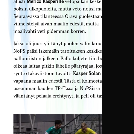
alusti
Merico Käsperille
vetopaikan keskeltä juuri
boksin ulkopuolelta, mutta veto nousi maalin yli.
Seuraavassa tilanteessa Orava puolestaan yritti
viimeistelyä aivan maalin edestä, mutta
maalivahti veti pidemmän korren.
Jakso oli juuri ylittänyt puolen välin krouvin, kun
NoPS pääsi iskemään tasoituksen keskikentän
pallonriiston jälkeen. Pallo kuljetettiin boksiin
oikeaa laitaa pitkin lähelle päätyrajaa, josta
syöttö takaviistoon tavoitti
Kasper Solan
täysin
vapaana maalin edestä. Tästä ei Kolmosta jo
useamman kauden TP-T:ssä ja NoPSissa
vääntänyt pelaaja erehtynyt, ja peli oli tasan 1–1.