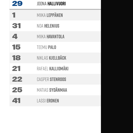
29
Joona
Hallivuori
60'
1
Miika
Leppänen
31
Noa
Helenius
4
Miika
Havantola
60'
15
Teemu
Palo
46'
18
Niklas
Kjellbäck
60'
21
Rafael
Kalliomäki
60'
22
Casper
Stenroos
46'
25
Matias
Sydänmaa
60'
41
Lassi
Eronen
46'