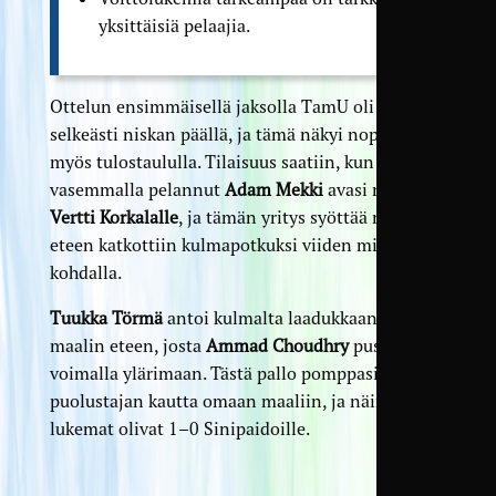
yksittäisiä pelaajia.
Ottelun ensimmäisellä jaksolla TamU oli
selkeästi niskan päällä, ja tämä näkyi nopeasti
myös tulostaululla. Tilaisuus saatiin, kun
vasemmalla pelannut
Adam Mekki
avasi ristiin
Vertti Korkalalle
, ja tämän yritys syöttää maalin
eteen katkottiin kulmapotkuksi viiden minuutin
kohdalla.
Tuukka Törmä
antoi kulmalta laadukkaan pallon
maalin eteen, josta
Ammad Choudhry
puski
voimalla ylärimaan. Tästä pallo pomppasi
puolustajan kautta omaan maaliin, ja näin
lukemat olivat 1–0 Sinipaidoille.