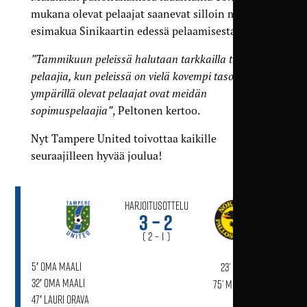
mukana olevat pelaajat saanevat silloin myös
esimakua Sinikaartin edessä pelaamisesta.
”Tammikuun peleissä halutaan tarkkailla tiettyjä
pelaajia, kun peleissä on vielä kovempi taso ja
ympärillä olevat pelaajat ovat meidän
sopimuspelaajia”
, Peltonen kertoo.
Nyt Tampere United toivottaa kaikille
seuraajilleen hyvää joulua!
Harjoitusottelu
3 – 2
( 2 – 1 )
5′ Oma maali
23’ Kasper Sola
32′ Oma maali
75’ Miro Lahtinen
47′ Lauri Orava