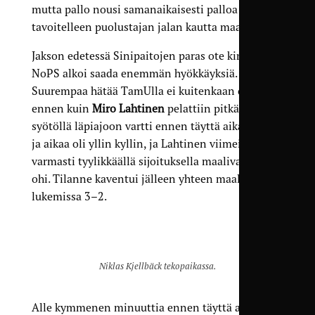
mutta pallo nousi samanaikaisesti palloa
tavoitelleen puolustajan jalan kautta maalin yli.
Jakson edetessä Sinipaitojen paras ote kirposi, ja
NoPS alkoi saada enemmän hyökkäyksiä.
Suurempaa hätää TamUlla ei kuitenkaan ollut
ennen kuin
Miro Lahtinen
pelattiin pitkällä
syötöllä läpiajoon vartti ennen täyttä aikaa. Tilaa
ja aikaa oli yllin kyllin, ja Lahtinen viimeisteli
varmasti tyylikkäällä sijoituksella maalivahdin
ohi. Tilanne kaventui jälleen yhteen maaliin
lukemissa 3–2.
Niklas Kjellbäck tekopaikassa.
Alle kymmenen minuuttia ennen täyttä aikaa