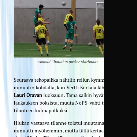
Ammad Choudhry puskee ylärimaan.
Seuraava tekopaikka nähtiin reilun kymmenen
minuutin kohdalla, kun Vertti Korkala lähetti
Lauri Oravan
juoksuun. Tämä saikin hyvän
laukauksen boksista, muuta NoPS-vahti torjui
tilanteen kulmapotkuksi.
Hiukan vastaava tilanne toistui muutama
minuutti myöhemmin, mutta tällä kertaa Orava