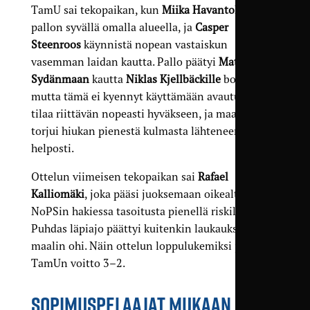
TamU sai tekopaikan, kun
Miika Havantola
riisti
pallon syvällä omalla alueella, ja
Casper
Steenroos
käynnistä nopean vastaiskun
vasemman laidan kautta. Pallo päätyi
Matias
Sydänmaan
kautta
Niklas Kjellbäckille
boksiin,
mutta tämä ei kyennyt käyttämään avautunutta
tilaa riittävän nopeasti hyväkseen, ja maalivahti
torjui hiukan pienestä kulmasta lähteneen vedon
helposti.
Ottelun viimeisen tekopaikan sai
Rafael
Kalliomäki
, joka pääsi juoksemaan oikealta läpi
NoPSin hakiessa tasoitusta pienellä riskillä.
Puhdas läpiajo päättyi kuitenkin laukaukseen
maalin ohi. Näin ottelun loppulukemiksi jäi
TamUn voitto 3–2.
SOPIMUSPELAAJAT MUKAAN