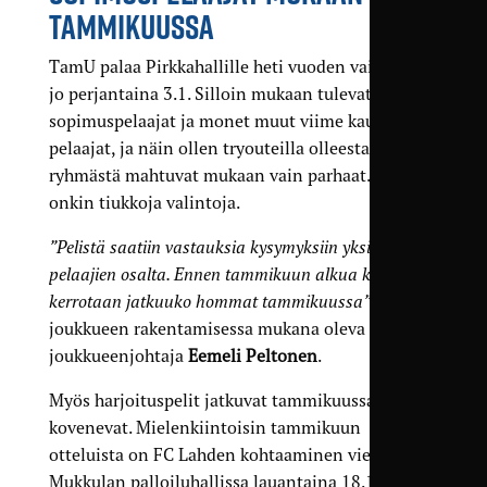
TAMMIKUUSSA
TamU palaa Pirkkahallille heti vuoden vaihduttua
jo perjantaina 3.1. Silloin mukaan tulevat
sopimuspelaajat ja monet muut viime kauden
pelaajat, ja näin ollen tryouteilla olleesta
ryhmästä mahtuvat mukaan vain parhaat. Edessä
onkin tiukkoja valintoja.
”Pelistä saatiin vastauksia kysymyksiin yksittäisten
pelaajien osalta. Ennen tammikuun alkua kaikille
kerrotaan jatkuuko hommat tammikuussa”
, toteaa
joukkueen rakentamisessa mukana oleva
joukkueenjohtaja
Eemeli Peltonen
.
Myös harjoituspelit jatkuvat tammikuussa ja pelit
kovenevat. Mielenkiintoisin tammikuun
otteluista on FC Lahden kohtaaminen vieraissa
Mukkulan palloiluhallissa lauantaina 18.1. Uudet