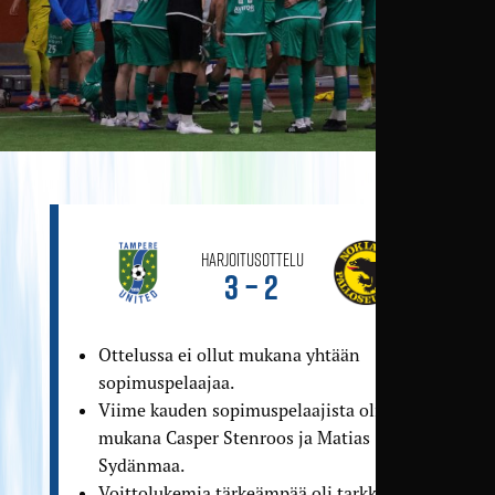
Harjoitusottelu
3 – 2
Ottelussa ei ollut mukana yhtään
sopimus­pelaajaa.
Viime kauden sopimus­pelaajista olivat
mukana Casper Stenroos ja Matias
Sydänmaa.
Voittolukemia tärkeämpää oli tarkkailla