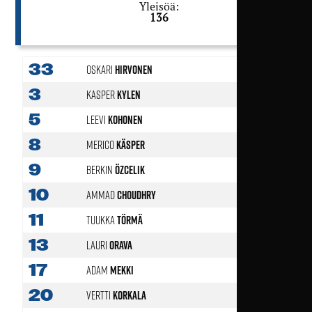
Yleisöä:
136
33
Oskari
Hirvonen
3
Kasper
Kylen
46'
5
Leevi
Kohonen
8
Merico
Käsper
60'
9
Berkin
Özcelik
46'
10
Ammad
Choudhry
46'
11
Tuukka
Törmä
13
Lauri
Orava
17
Adam
Mekki
60'
20
Vertti
Korkala