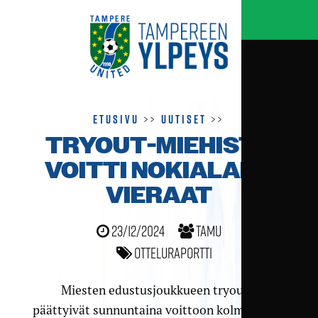
Etusivu
>>
Uutiset
>>
TRYOUT-MIEHISTÖ
VOITTI NOKIALAIS­
VIERAAT
23/12/2024
TamU
Otteluraportti
Miesten edustusjoukkueen tryoutit
päättyivät sunnuntaina voittoon kolmella yli-