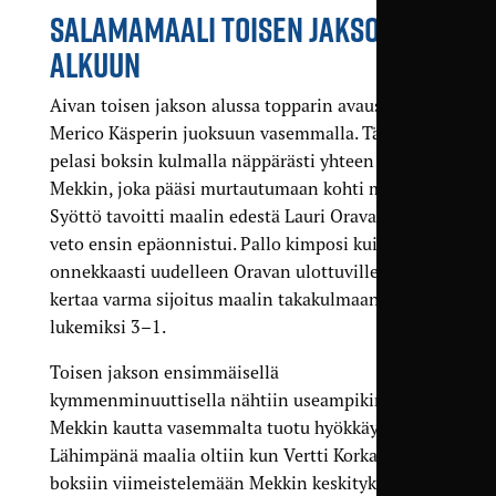
SALAMAMAALI TOISEN JAKSON
ALKUUN
Aivan toisen jakson alussa topparin avaus lähetti
Merico Käsperin juoksuun vasemmalla. Tämä
pelasi boksin kulmalla näppärästi yhteen Adam
Mekkin, joka pääsi murtautumaan kohti maalia.
Syöttö tavoitti maalin edestä Lauri Oravan, jonka
veto ensin epäonnistui. Pallo kimposi kuitenkin
onnekkaasti uudelleen Oravan ulottuville, ja tällä
kertaa varma sijoitus maalin takakulmaan muutti
lukemiksi 3–1.
Toisen jakson ensimmäisellä
kymmenminuuttisella nähtiin useampikin Adam
Mekkin kautta vasemmalta tuotu hyökkäys.
Lähimpänä maalia oltiin kun Vertti Korkala juoksi
boksiin viimeistelemään Mekkin keskityksestä,