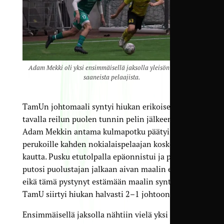
Adam Mekki oli yksi ensimmäisellä jaksolla yleisön huomion
saaneista pelaajista.
TamUn johtomaali syntyi hiukan erikoisella
tavalla reilun puolen tunnin pelin jälkeen, kun
Adam Mekkin antama kulmapotku päätyi verkon
perukoille kahden nokialaispelaajan kosketuksen
kautta. Pusku etutolpalla epäonnistui ja pallo
putosi puolustajan jalkaan aivan maalin edessä,
eikä tämä pystynyt estämään maalin syntyä.
TamU siirtyi hiukan halvasti 2–1 johtoon.
Ensimmäisellä jaksolla nähtiin vielä yksi