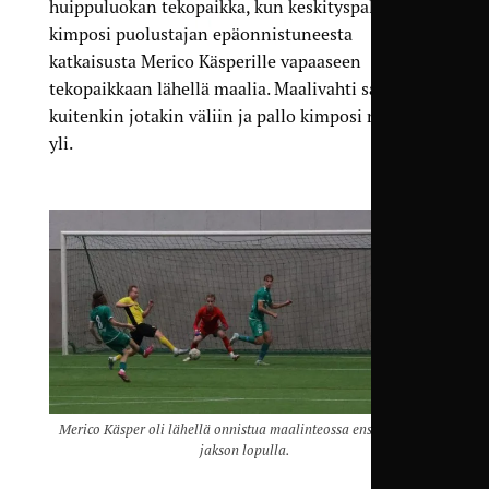
huippuluokan tekopaikka, kun keskityspallo
kimposi puolustajan epäonnistuneesta
katkaisusta Merico Käsperille vapaaseen
tekopaikkaan lähellä maalia. Maalivahti sai
kuitenkin jotakin väliin ja pallo kimposi maalin
yli.
Merico Käsper oli lähellä onnistua maalinteossa ensimmäisen
jakson lopulla.