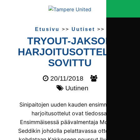
Etusivu
>>
Uutiset
>>
TRYOUT-JAKSON
HARJOITUS­OTTELUT
SOVITTU
20/11/2018
Uutinen
Sinipaitojen uuden kauden ensimmäiset
harjoitusottelut ovat tiedossa.
Ensimmäisessä päävalmentaja Mourad
Seddikin johdolla pelattavassa ottelussa
kohdataan Kakkoseen noussut Ilveksen