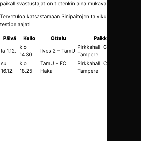
paikallisvastustajat on tietenkin aina mukava voittaa.
Tervetuloa katsastamaan Sinipaitojen talvikunto ja
testipelaajat!
Päivä
Kello
Ottelu
Paikka
klo
Pirkkahalli C,
la 1.12.
Ilves 2 – TamU
14.30
Tampere
su
klo
TamU – FC
Pirkkahalli C,
16.12.
18.25
Haka
Tampere