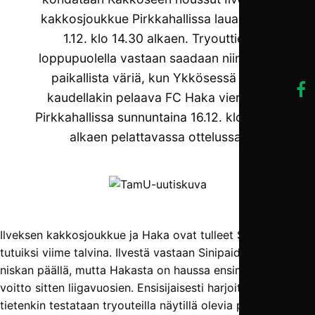
kakkosjoukkue Pirkkahallissa lauantaina
1.12. klo 14.30 alkaen. Tryouttien
loppupuolella vastaan saadaan niin ikään
paikallista väriä, kun Ykkösessä ensi
kaudellakin pelaava FC Haka vierailee
Pirkkahallissa sunnuntaina 16.12. klo 18.25
alkaen pelattavassa ottelussa.
Ilveksen kakkosjoukkue ja Haka ovat tulleet Sinipaidoille
tutuiksi viime talvina. Ilvestä vastaan Sinipaidat ovat
niskan päällä, mutta Hakasta on haussa ensimmäinen
voitto sitten liigavuosien. Ensisijaisesti harjoitusotteluissa
tietenkin testataan tryouteilla näytillä olevia pelaajia, mutta