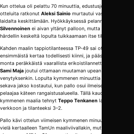
Kun ottelua oli pelattu 70 minuuttia, edustusjoukkueenkin
otteluita ratkonut
Aleksi Sainio
murtautui vasemmalta
laidalta keskittämään. Hyökkäyksessä pelannut
Ville
Silvennoinen
ei aivan yltänyt palloon, mutta Sainio pääsi
härdellin keskeltä lopulta tuikkaamaan itse tilanteeksi 3–1.
Kahden maalin tappiotilanteessa TP-49 sai ottelusta
ensimmäistä kertaa todellisesti kiinni, ja pääsi luomaan
monta peräkkäistä vaarallista erikoistilannetta. Maalivahti
Sami Maja
joutui ottamaan muutaman upean
venytyksenkin. Lopulta kymmenen minuuttia kestänyt
sekava jakso kostautui, kun pallo osui ilmeisesti TamUn
pelaajaa käteen rangaistusalueella. Tällä kaudella
kymmenen maalia tehnyt
Teppo Tenkanen
latasi pallon
verkkoon ja tilanteeksi 3–2.
Pallo kävi ottelun viimeisen kymmenen minuutin aikana
vielä kertaalleen TamUn maaliviivallakin, mutta Sinipaitojen