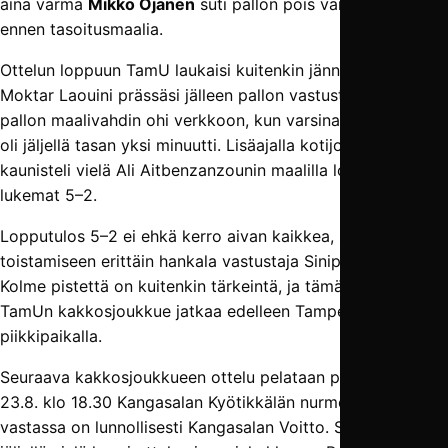
aina varma
Mikko Ojanen
suti pallon pois vain senttejä
ennen tasoitusmaalia.
Ottelun loppuun TamU laukaisi kuitenkin jännityksen, kun
Moktar Laouini prässäsi jälleen pallon vastustajalta ja pisti
pallon maalivahdin ohi verkkoon, kun varsinaista peliaikaa
oli jäljellä tasan yksi minuutti. Lisäajalla kotijoukkue
kaunisteli vielä Ali Aitbenzanzounin maalilla lopulliset
lukemat 5–2.
Lopputulos 5–2 ei ehkä kerro aivan kaikkea, sillä TP-49 oli
toistamiseen erittäin hankala vastustaja Sinipaidoille.
Kolme pistettä on kuitenkin tärkeintä, ja tämän turvin
TamUn kakkosjoukkue jatkaa edelleen Tampereen Nelosen
piikkipaikalla.
Seuraava kakkosjoukkueen ottelu pelataan perjantaina
23.8. klo 18.30 Kangasalan Kyötikkälän nurmella, ja
vastassa on lunnollisesti Kangasalan Voitto. Sarjaa on