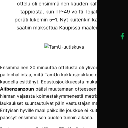
ottelu oli ensimmäinen kauden kahdesta
tappiosta, kun TP-49 voitti Toijalassa
peräti lukemin 5–1. Nyt kuitenkin kalavelat
saatiin maksettua Kaupissa maalein 5–2.
Ensimmäinen 20 minuuttia ottelusta oli ylivoimaisinta
pallonhallintaa, mitä TamUn kakkosjoukkue on tällä
kaudella esittänyt. Edustusjoukkueesta mukaan tullut
Ali
Aitbenzanzoun
pääsi muutamaan otteeseen laukomaan
hieman vajaasta kolmestakymmenestä metristä, mutta
laukaukset suuntautuivat päin vastustajan maalivahtia.
Erityisen hyville maalipaikoille joukkue ei kuitenkaan
päässyt ensimmäisen puolen tunnin aikana.