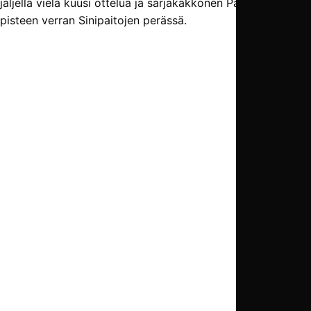
jäljellä vielä kuusi ottelua ja sarjakakkonen Pato on vain
pisteen verran Sinipaitojen perässä.