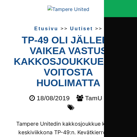
Etusivu
>>
Uutiset
>>
TP-49 OLI JÄLLEEN
VAIKEA VASTUS
KAKKOSJOUKKUEELLE –
VOITOSTA
HUOLIMATTA
18/08/2019
TamU 2
Tampere Unitedin kakkosjoukkue kohtasi
keskiviikkona TP-49:n. Kevätkierroksen