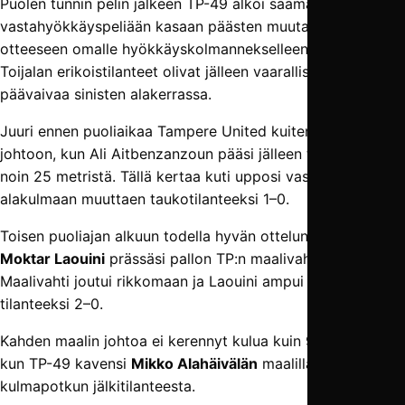
Puolen tunnin pelin jälkeen TP-49 alkoi saamaan
vastahyökkäyspeliään kasaan päästen muutamaan
otteeseen omalle hyökkäyskolmannekselleen. Myös
Toijalan erikoistilanteet olivat jälleen vaarallisia aiheuttaen
päävaivaa sinisten alakerrassa.
Juuri ennen puoliaikaa Tampere United kuitenkin siirtyi
johtoon, kun Ali Aitbenzanzoun pääsi jälleen täräyttämään
noin 25 metristä. Tällä kertaa kuti upposi vasempaan
alakulmaan muuttaen taukotilanteeksi 1–0.
Toisen puoliajan alkuun todella hyvän ottelun pelannut
Moktar Laouini
prässäsi pallon TP:n maalivahdilta pois.
Maalivahti joutui rikkomaan ja Laouini ampui pilkulta
tilanteeksi 2–0.
Kahden maalin johtoa ei kerennyt kulua kuin 9 minuuttia,
kun TP-49 kavensi
Mikko Alahäivälän
maalilla
kulmapotkun jälkitilanteesta.