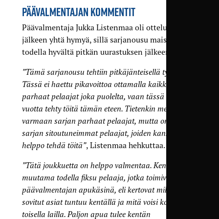
PÄÄVALMENTAJAN KOMMENTIT
Päävalmentaja Jukka Listenmaa oli ottelun
jälkeen yhtä hymyä, sillä sarjanousu maistuu
todella hyvältä pitkän uurastuksen jälkeen.
”Tämä sarjanousu tehtiin pitkäjänteisellä työllä.
Tässä ei haettu pikavoittoa ottamalla kaikki
parhaat pelaajat joka puolelta, vaan tässä on kaksi
vuotta tehty töitä tämän eteen. Tietenkin meillä on
varmaan sarjan parhaat pelaajat, mutta on myös
sarjan sitoutuneimmat pelaajat, joiden kanssa on
helppo tehdä töitä”
, Listenmaa hehkuttaa.
”Tätä joukkuetta on helppo valmentaa. Kentällä on
muutama todella fiksu pelaaja, jotka toimivat
päävalmentajan apukäsinä, eli kertovat miltä
sovitut asiat tuntuu kentällä ja mitä voisi koittaa
toisella lailla. Paljon apua tulee kentän