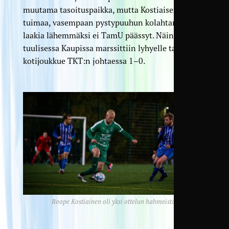
muutama tasoituspaikka, mutta Kostiaisen
tuimaa, vasempaan pystypuuhun kolahtanutta
laakia lähemmäksi ei TamU päässyt. Näin
tuulisessa Kaupissa marssittiin lyhyelle tauolle
kotijoukkue TKT:n johtaessa 1–0.
Roope Kostiainen oli yksi ottelun hahmoista.