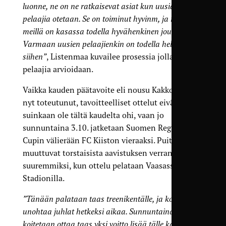
luonne, ne on ne ratkaisevat asiat kun uusia
pelaajia otetaan. Se on toiminut hyvinm, ja nyt
meillä on kasassa todella hyvähenkinen joukkue.
Varmaan uusien pelaajienkin on todella helppo tulla
siihen”
, Listenmaa kuvailee prosessia jolla uusia
pelaajia arvioidaan.
Vaikka kauden päätavoite eli nousu Kakkoseen on
nyt toteutunut, tavoitteelliset ottelut eivät
suinkaan ole tältä kaudelta ohi, vaan jo
sunnuntaina 3.10. jatketaan Suomen Regions’
Cupin välierään FC Kiiston vieraaksi. Puitteet
muuttuvat torstaisista aavistuksen verran
suuremmiksi, kun ottelu pelataan Vaasassa Elisa
Stadionilla.
”Tänään palataan taas treenikentälle, ja koitetaan
unohtaa juhlat hetkeksi aikaa. Sunnuntaina
koitetaan ottaa taas yksi voitto lisää tälle kaudelle.