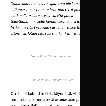
”Siinä kohtaa oli aika helpottunut olo kun tajusi,
että nousu on nyt pomminvarma. Hyvä puoli ei-
stadionilla pelaamisessa oli, että pääsi
tuulettamaan maalia kannattajien kanssa.
Veikkaan että Pyynikillä olisi ollut vaikea lähteä siitä
aitojen yli. Jotain plussaa siitäkin kentästä saatiin.”
Topias Järvelä tuulettaa maaliaan.
Topias Järvelä – ratkaisupelaaja!
Ottelu oli kuitenkin vielä käynnissä. Viisi
minuuttia ensimmäisestä osumastaan ja Järvelä
iski jälleen. Palloa pyöriteltiin vasemmalla