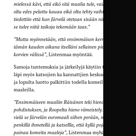
mielessä kävi, että eikö sitä maalia tule, vaikka ei
oltu edes pelattu kauaa eikä oltu tehty vaihtoja, ja
tiedettiin että kun Järvelä otetaan sisään niin kyllä
se tulee niitä taikoja tekemään taas.”
”Mutta myönnetään, että ensimmäisen kerran
tämän kauden aikana itselläni sellainen pieni pelko
korvien välissä”
, Listenmaa myöntää.
Samoja tuntemuksia ja järkeilyjä käytiin taatusti
läpi myös katsojien ka kannattjien keskuudessa,
ja lopulta luotto palkittiin todella komeilla
maaleilla.
”Ensimmäiseen maaliin Räisänen teki hienonen
pohdistuksen, ja Roopelta hieno viimeistely. Sitten
vielä se Järvelän euromaali siihen perään, niin sai
penkillä ihmetellä ja katsellla, että kyllä pojat
painaa komeita maaleja”
, Listenmaa myhäilee.