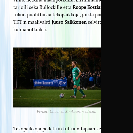
tarjoili sekä Bullockille että
Roope Kostiaiselle
tukun puolittaisia tekopaikkoja, joista parhaat
TKT:n maalivahti
Juuso Saikkonen
selvitti
kulmapotkuiksi.
Verneri Uimonen Sinikaartin edessä.
Tekopaikkoja pedattiin tuttuun tapaan sekä
Eino-