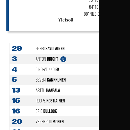
84′ Topias Järvelä
88′ Nils Strömsholm
Yleisöä:
29
Henri
Savolainen
3
Anton
Bright
C
4
Eino-Veikko
Ek
85'
5
Severi
Kankkunen
13
Arttu
Haapala
63'
15
Roope
Kostiainen
16
Eric
Bullock
20
Verneri
Uimonen
63'