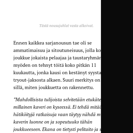
Tästä nousujuhlat vasta alkoivat.
Ennen kaikkea sarjanousun tae oli se
ammatimaisuu ja sitoutuneisuus, jolla koko
joukkue jokaista pelaajaa ja taustaryhmän jäsentä
myöden on tehnyt töitä koko pitkän 11
kuukautta, jonka kausi on kestänyt syystalven
tryout-jaksosta alkaen. Suuri merkitys on myös
sillä, miten joukkuetta on rakennettu.
”Mahdollisista tulijoista selvitetään etukäteen,
millainen kaveri on kyseessä. Ei tehdä mitään
hätiköityjä ratkaisuja vaan täytyy nähdä millainen
kaverin luonne on ja sopeutuuko tähän
joukkueeseen. Ekana on tietysti pelitaito ja sitten