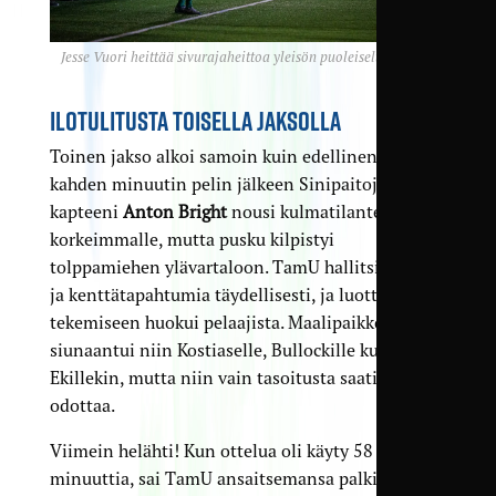
Jesse Vuori heittää sivurajaheittoa yleisön puoleiselta sivulta.
ILOTULITUSTA TOISELLA JAKSOLLA
Toinen jakso alkoi samoin kuin edellinen. Jo
kahden minuutin pelin jälkeen Sinipaitojen
kapteeni
Anton Bright
nousi kulmatilanteessa
korkeimmalle, mutta pusku kilpistyi
tolppamiehen ylävartaloon. TamU hallitsi palloa
ja kenttätapahtumia täydellisesti, ja luotto omaan
tekemiseen huokui pelaajista. Maalipaikkoja
siunaantui niin Kostiaselle, Bullockille kuin
Ekillekin, mutta niin vain tasoitusta saatiin
odottaa.
Viimein helähti! Kun ottelua oli käyty 58
minuuttia, sai TamU ansaitsemansa palkinnon