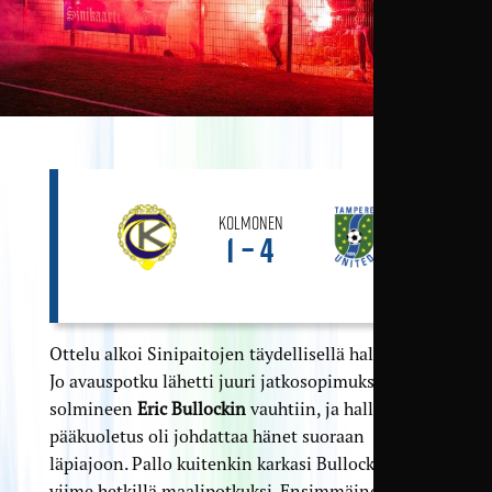
Kolmonen
1 – 4
Ottelu alkoi Sinipaitojen täydellisellä hallinalla.
Jo avauspotku lähetti juuri jatkosopimuksen
solmineen
Eric Bullockin
vauhtiin, ja hallittu
pääkuoletus oli johdattaa hänet suoraan
läpiajoon. Pallo kuitenkin karkasi Bullockilta
viime hetkillä maalipotkuksi. Ensimmäinen vartti