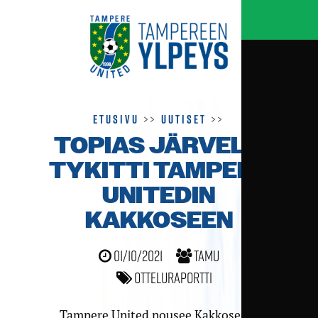
Etusivu
>>
Uutiset
>>
TOPIAS JÄRVELÄ
TYKITTI TAMPERE
UNITEDIN
KAKKOSEEN
01/10/2021
TamU
Otteluraportti
Tampere United nousee Kakkoseen!