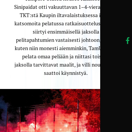
Sinipaidat otti vakuuttavan 1–4-vierasvoiton
TKT:stä Kaupin iltavalaistuksessa ilman
katsomoita pelatussa ratkaisuottelussa. TKT
siirtyi ensimmäisellä jaksolla
pelitapahtumien vastaisesti johtoon, mutta
kuten niin monesti aiemminkin, TamU jaksoi
pelata omaa peliään ja niittasi toisella
jaksolla tarvittavat maalit, ja villi nousujuhla
saattoi käynnistyä.