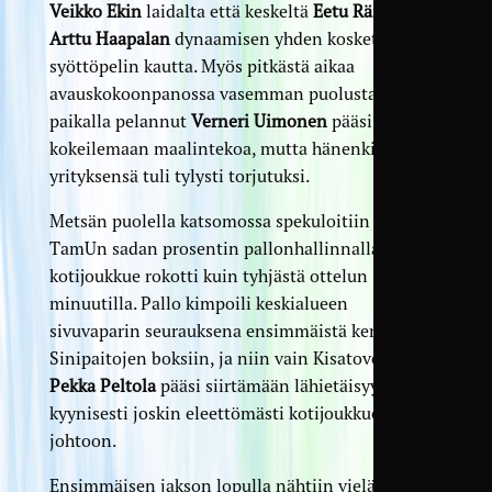
Veikko Ekin
laidalta että keskeltä
Eetu Räisäsen
ja
Arttu Haapalan
dynaamisen yhden kosketuksen
syöttöpelin kautta. Myös pitkästä aikaa
avauskokoonpanossa vasemman puolustajan
paikalla pelannut
Verneri Uimonen
pääsi
kokeilemaan maalintekoa, mutta hänenkin
yrityksensä tuli tylysti torjutuksi.
Metsän puolella katsomossa spekuloitiin jo
TamUn sadan prosentin pallonhallinnalla, kun
kotijoukkue rokotti kuin tyhjästä ottelun 37.
minuutilla. Pallo kimpoili keskialueen
sivuvaparin seurauksena ensimmäistä kertaa
Sinipaitojen boksiin, ja niin vain Kisatovereiden
Pekka Peltola
pääsi siirtämään lähietäisyydeltä
kyynisesti joskin eleettömästi kotijoukkueen
johtoon.
Ensimmäisen jakson lopulla nähtiin vielä