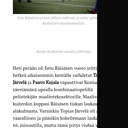
Eetu Räisänen pelasi jälleen vahvasti ja antoi syötön Roope
Kostiaisen tasoitusmaaliin.
Roope Kostiaisen maalin juhlintaa.
Heti perään oli Eetu Räisäsen vuoro yrittää, kun
hetkeä aikaisemmin kentälle vaihdetut
Topias
Järvelä
ja
Paavo Kujala
vapauttivat Kostiaisen
säestämänä upealla kombinaatiopelillä
pelintekijän maalintekosektorille. Maalivahti
kuitenkin koppasi Räisäsen tiukan laukauksen
alakulmasta. Varsinkin Topias Järvelä oli alati
vaarallinen ja pääsikin kokeilemaan laukaustaan
66. minuutilla, mutta tämä yritys viuhui vielä yli.