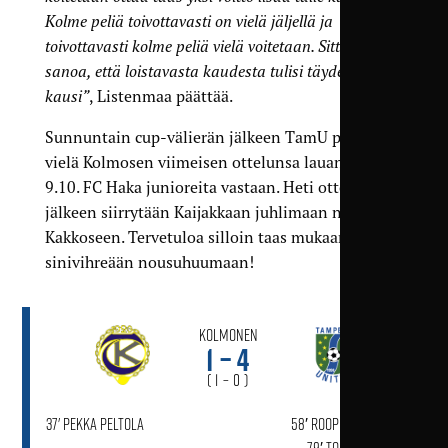
Kolme peliä toivottavasti on vielä jäljellä ja
toivottavasti kolme peliä vielä voitetaan. Sitten voisi
sanoa, että loistavasta kaudesta tulisi täydellinen
kausi”
, Listenmaa päättää.
Sunnuntain cup-välierän jälkeen TamU pelaa
vielä Kolmosen viimeisen ottelunsa lauantaina
9.10. FC Haka junioreita vastaan. Heti ottelun
jälkeen siirrytään Kaijakkaan juhlimaan nousua
Kakkoseen. Tervetuloa silloin taas mukaan
sinivihreään nousuhuumaan!
Kolmonen
1 – 4
( 1 – 0 )
37' Pekka Peltola
58′ Roope Kostiainen
79′ Topias Järvelä