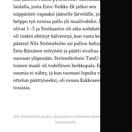
laidalla, josta Eino-Veikko Ek jatkoi sen
näppärästi vapaaksi jäänelle Järvelälle, jolla oli
helppo työ nostaa pallo yli maalivahdin. Lukemat
olivat 1–3 ja Sinikaartin oli aika soihduttaa. Savu
oli tuskin ehtinyt hälventyä, kun vasta kentälle
päässyt Nils Strömsholm sai pallon haltuunsa
Eetu Räisäsen esityöstä ja päätti sivaltaa sen
suoraan yläpesään. Strömsholmin TamU-uran
toinen maali oli todellinen herkkupala. Enempää
osumia ei nähty, ja kun tuomari lopulta vihelsi
ottelun päättyneeksi, oli nousu Kakkoseen
tosiasia.
Nils Strömsholm laukoo Sinipaitojen neljännen maalin komealla
laukauksella.