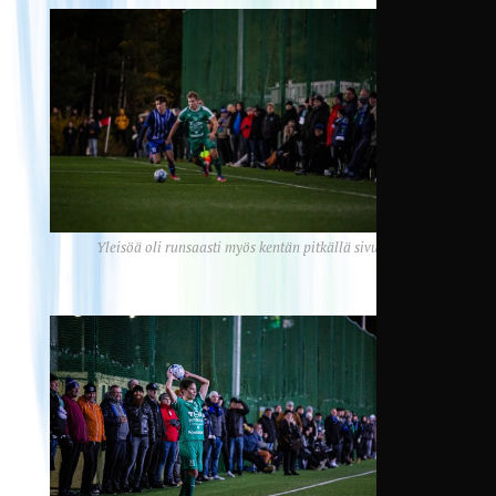
Yleisöä oli runsaasti myös kentän pitkällä sivulla.