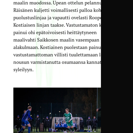
maalin muodossa. Upean ottelun pelannut Eetu
Räisänen kuljetti voimallisesti palloa kohti
puolustuslinjaa ja vapautti ovelasti Roope
Kostiaisen linjan taakse. Vastustamaton kuti
painui ohi epätoivoisesti heittäytyneen
maalivahti Saikkosen maalin vasempaan
alakulmaan. Kostiainen puolestaan painui
vastustamattoman villisti tuulettamaan lopulta
nousun varmistanutta osumaansa kannattajien
syleilyyn.