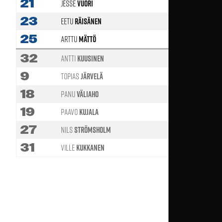
21
Jesse
Vuori
23
Eetu
Räisänen
25
Arttu
Mättö
32
Antti
Kuusinen
9
Topias
Järvelä
63'
18
Panu
Väliaho
19
Paavo
Kujala
63'
27
Nils
Strömsholm
85'
31
Ville
Kukkanen