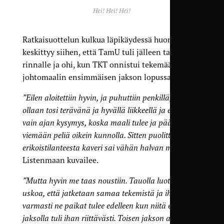
Hei! Hei! Hei!
Ratkaisuottelun kulkua läpikäydessä huomio
keskittyy siihen, että TamU tuli jälleen takaa
rinnalle ja ohi, kun TKT onnistui tekemään
johtomaalin ensimmäisen jakson lopussa.
”Eilen aloitettiin hyvin, ja puhuttiin penkillä, että
ollaan tosi terävänä ja hyvällä liikkeellä ja että on
vain ajan kysymys, koska maali tulee ja päästään
viemään peliä oikein kunnolla. Sitten puolittaisesta
erikoistilanteesta kaveri sai vähän halvan maalin”
,
Listenmaan kuvailee.
”Mutta hyvin me taas noustiin. Tauolla luotiin vain
uskoa, että jatketaan samaa tekemistä ja ihan
varmasti ne paikat tulee edelleen kun niitä ekallakin
jaksolla tuli ihan riittävästi.
Toisen jakson alussa