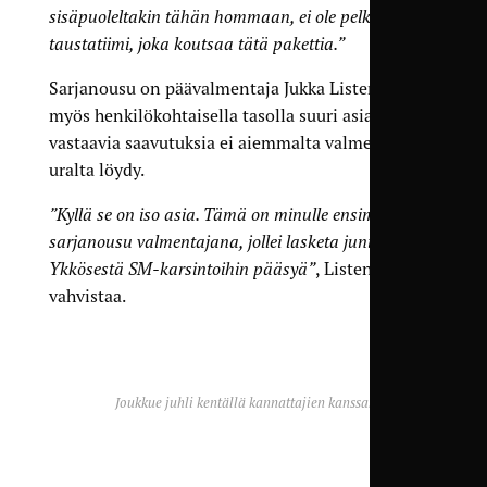
sisäpuoleltakin tähän hommaan, ei ole pelkkä
taustatiimi, joka koutsaa tätä pakettia.”
Sarjanousu on päävalmentaja Jukka Listenmaalle
myös henkilökohtaisella tasolla suuri asia, sillä
vastaavia saavutuksia ei aiemmalta valmentajan
uralta löydy.
”Kyllä se on iso asia. Tämä on minulle ensimmäinen
sarjanousu valmentajana, jollei lasketa junioreissa
Ykkösestä SM-karsintoihin pääsyä”
, Listenmaa
vahvistaa.
Joukkue juhli kentällä kannattajien kanssa.