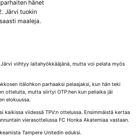
parhaiten hänet
. Järvi tuokin
saasti maaleja.
Järvi viihtyy laitahyökkääjänä, mutta voi pelata myös
akkosen itälohkon parhaaksi pelaajaksi, kun hän teki
 otteluita, mutta siirtyi OTP:hen kun peliaika jäi
hen elokuussa.
si kaikissa viidessä TPV:n ottelussa. Ensimmäistä kertaa
 sunnuntain vierasottelussa FC Honka Akatemiaa vastaan.
ratkeamista Tampere Unitedin eduksi.