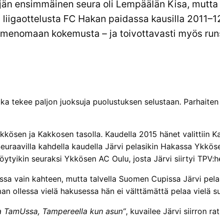
jän ensimmäinen seura oli Lempäälän Kisa, mutta 
liigaottelusta FC Hakan paidassa kausilla 2011–12
nimenomaan kokemusta – ja toivottavasti myös run
ka tekee paljon juoksuja puolustuksen selustaan. Parhaiten 
kkösen ja Kakkosen tasolla. Kaudella 2015 hänet valittiin K
Seuraavilla kahdella kaudella Järvi pelasikin Hakassa Ykkösen
öytyikin seuraksi Ykkösen AC Oulu, josta Järvi siirtyi TPV:
assa vain kahteen, mutta talvella Suomen Cupissa Järvi pela
uman ollessa vielä hakusessa hän ei välttämättä pelaa vielä
ta TamUssa, Tampereella kun asun”
, kuvailee Järvi siirron 