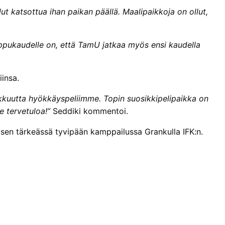
llut katsottua ihan paikan päällä. Maalipaikkoja on ollut,
ppukaudelle on, että TamU jatkaa myös ensi kaudella
insa.
kuutta hyökkäyspeliimme. Topin suosikkipelipaikka on
 tervetuloa!”
Seddiki kommentoi.
sen tärkeässä tyvipään kamppailussa Grankulla IFK:n.