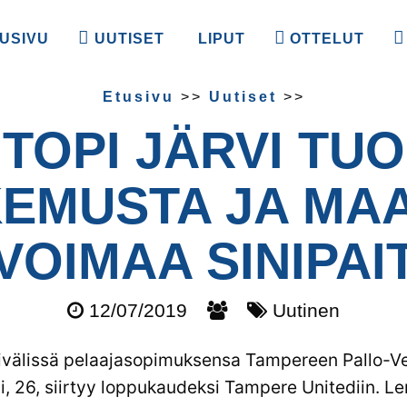
USIVU
UUTISET
LIPUT
OTTELUT
Etusivu
>>
Uutiset
>>
TOPI JÄRVI TUO
EMUSTA JA MAA
VOIMAA SINIPAI
12/07/2019
Uutinen
ivälissä pelaajasopimuksensa Tampereen Pallo-Ve
i, 26, siirtyy loppukaudeksi Tampere Unitediin. L