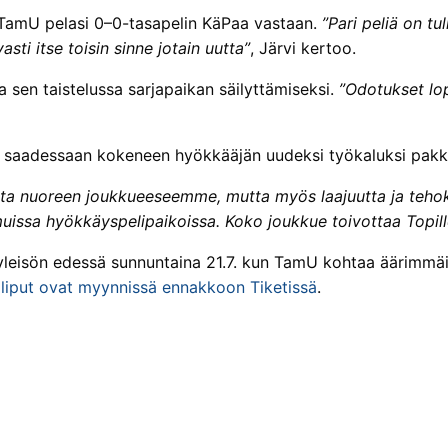
 TamU pelasi 0–0-tasapelin KäPaa vastaan.
”Pari peliä on tu
sti itse toisin sinne jotain uutta”
, Järvi kertoo.
sen taistelussa sarjapaikan säilyttämiseksi.
”Odotukset lo
än saadessaan kokeneen hyökkääjän uudeksi työkaluksi pakki
ta nuoreen joukkueeseemme, mutta myös laajuutta ja tehok
ssa hyökkäyspelipaikoissa. Koko joukkue toivottaa Topille
yleisön edessä sunnuntaina 21.7. kun TamU kohtaa äärimmäi
a
liput ovat myynnissä ennakkoon Tiketissä
.