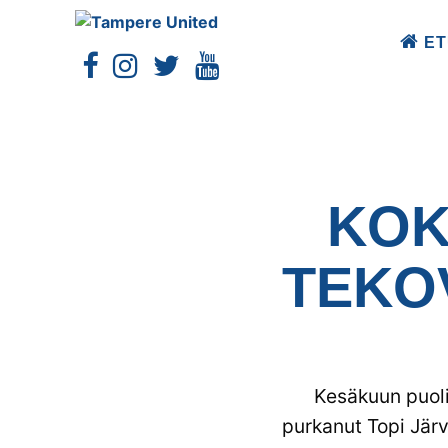
ET
KOK
TEKO­
Kesäkuun puol
purkanut Topi Järv