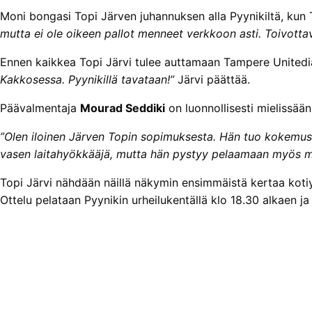
Moni bongasi Topi Järven juhannuksen alla Pyynikiltä, kun
mutta ei ole oikeen pallot menneet verkkoon asti. Toivottava
Ennen kaikkea Topi Järvi tulee auttamaan Tampere Unitedia 
Kakkosessa. Pyynikillä tavataan!”
Järvi päättää.
Päävalmentaja
Mourad Seddiki
on luonnollisesti mielissä
”Olen iloinen Järven Topin sopimuksesta. Hän tuo kokemus
vasen laitahyökkääjä, mutta hän pystyy pelaamaan myös mui
Topi Järvi nähdään näillä näkymin ensimmäistä kertaa koti
Ottelu pelataan Pyynikin urheilukentällä klo 18.30 alkaen j