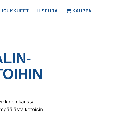
JOUKKUEET
SEURA
KAUPPA
LIN­
TOIHIN
ikkojen kanssa
empäälästä kotoisin