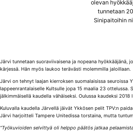
olevan hyökkää
tunnetaan 20 
Sinipaitoihin 
Järvi tunnetaan suoraviivaisena ja nopeana hyökkääjänä, jo
kärjessä. Hän myös laukoo terävästi molemmilla jaloillaan.
Järvi on tehnyt laajan kierroksen suomalaisissa seuroissa Y
lappeenrantalaiselle Kultsulle jopa 15 maalia 23 ottelussa. 
jälkimmäisellä kaudella vähäiseksi. Oulussa kaudeksi 2018 l
Kuluvalla kaudella Järvellä jäivät Ykkösen pelit TPV:n paid
Järvi harjoitteli Tampere Unitedissa torstaina, mutta tunt
“Työkuvioiden selvittyä oli helppo päätös jatkaa pelaamis