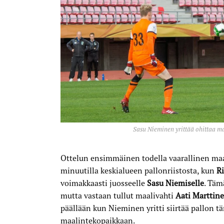
Sasu Nieminen yrittää ohittaa ma
Ottelun ensimmäinen todella vaarallinen maal
minuutilla keskialueen pallonriistosta, kun
R
voimakkaasti juosseelle
Sasu Niemiselle
. Täm
mutta vastaan tullut maalivahti
Aati Marttin
päällään kun Nieminen yritti siirtää pallon 
maalintekopaikkaan.