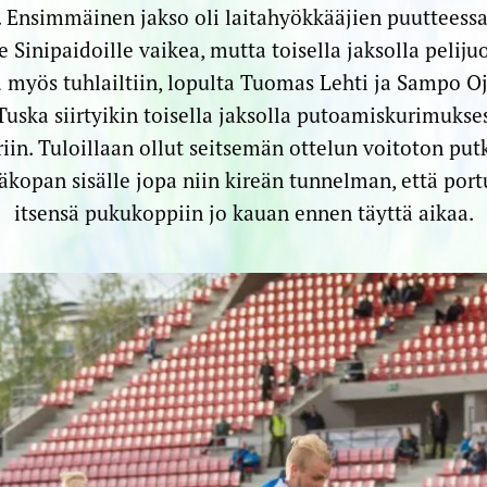
. Ensimmäinen jakso oli laitahyökkääjien puutteessa 
e Sinipaidoille vaikea, mutta toisella jaksolla peliju
myös tuhlailtiin, lopulta Tuomas Lehti ja Sampo Oj
 Tuska siirtyikin toisella jaksolla putoamiskurimuks
riin. Tuloillaan ollut seitsemän ottelun voitoton put
kopan sisälle jopa niin kireän tunnelman, että port
itsensä pukukoppiin jo kauan ennen täyttä aikaa.