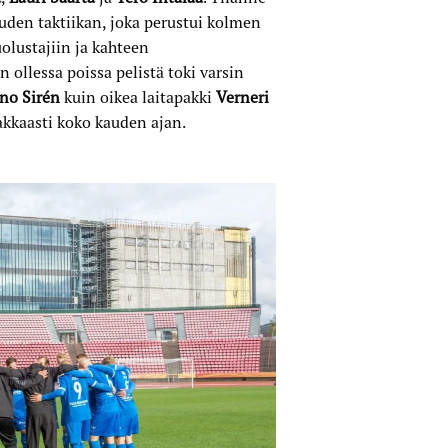
den taktiikan, joka perustui kolmen
uolustajiin ja kahteen
n ollessa poissa pelistä toki varsin
no Sirén
kuin oikea laitapakki
Verneri
kkaasti koko kauden ajan.