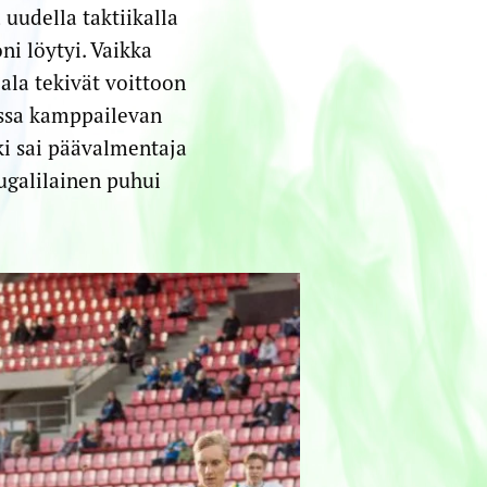
uudella taktiikalla
oni löytyi. Vaikka
ala tekivät voittoon
essa kamppailevan
ki sai päävalmentaja
ugalilainen puhui