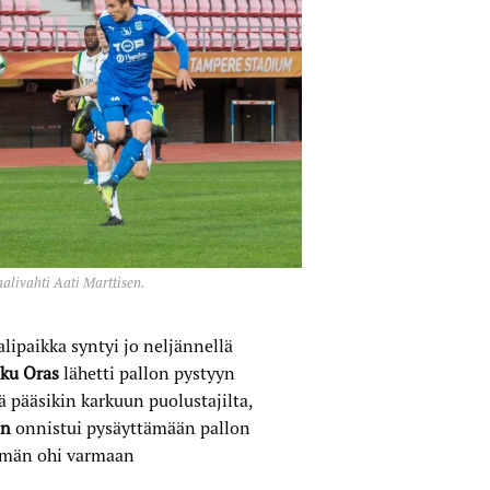
alivahti Aati Marttisen.
ipaikka syntyi jo neljännellä
iku Oras
lähetti pallon pystyyn
ä pääsikin karkuun puolustajilta,
en
onnistui pysäyttämään pallon
tämän ohi varmaan