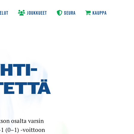
ELUT
JOUKKUEET
SEURA
KAUPPA
HTI­
STETTÄ
on osalta varsin
–1 (0–1) -voittoon