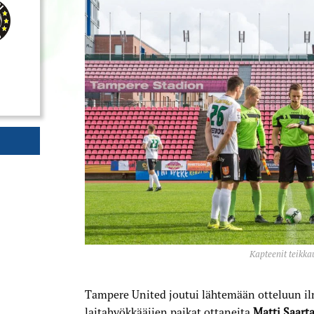
Kapteenit teikka
Tampere United joutui lähtemään otteluun i
laitahyökkääjien paikat ottaneita
Matti Saart