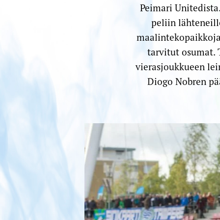
Peimari Unitedista
peliin lähteneill
maalintekopaikkoja 
tarvitut osumat.
vierasjoukkueen lei
Diogo Nobren pää