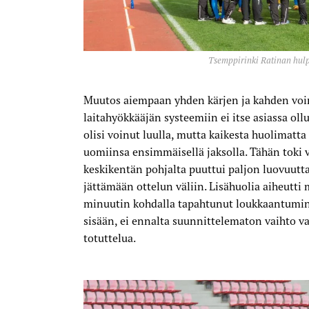
Tsemppirinki Ratinan hulpp
Muutos aiempaan yhden kärjen ja kahden voim
laitahyökkääjän systeemiin ei itse asiassa oll
olisi voinut luulla, mutta kaikesta huolimatt
uomiinsa ensimmäisellä jaksolla. Tähän toki v
keskikentän pohjalta puuttui paljon luovuut
jättämään ottelun väliin. Lisähuolia aiheutti
minuutin kohdalla tapahtunut loukkaantumi
sisään, ei ennalta suunnittelematon vaihto v
totuttelua.