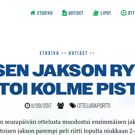
ETUSIVU
UUTISET
LIPUT
OTT
Etusivu
>>
Uutiset
>>
SEN JAKSON RY
 TOI KOLME PI
11/09/2017
Otteluraportti
n seurapäivän ottelusta muodostui ensimmäisen jaks
toisen jakson parempi peli riitti lopulta niukkaan 2