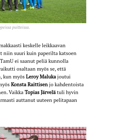
eissa puitteissa.
akkaasti keskelle leikkaavan
ut niin suuri kuin paperilta katsoen
a TamU ei saanut peliä kunnolla
aikutti osaltaan myös se, että
ta, kun myös
Leroy Maluka
joutui
 myös
Konsta Raittisen
jo kahdentoista
nen. Vaikka
Topias Järvelä
tuli hyvin
armasti auttanut uuteen pelitapaan