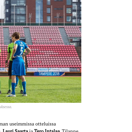
uksessa.
lman useimmissa otteluissa
a
,
Lauri Saarta
ja
Tero Intalaa
. Tilanne