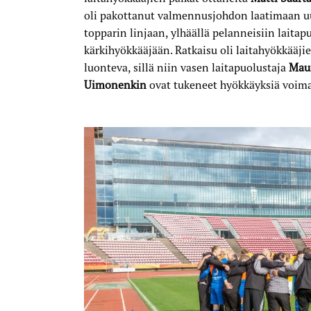
oli pakottanut valmennusjohdon laatimaan uu
topparin linjaan, ylhäällä pelanneisiin laitap
kärkihyökkääjään. Ratkaisu oli laitahyökkääjie
luonteva, sillä niin vasen laitapuolustaja
Mau
Uimonenkin
ovat tukeneet hyökkäyksiä voima