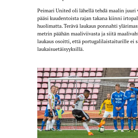
Peimari United oli lähellä tehdä maalin juuri 
pääsi kuudentoista rajan takana kiinni irtopa
huolimatta. Terävä laukaus ponnahti ylärima
metrin päähän maaliviivasta ja siitä maalivah
laukaus osoitti, että portugalilaistaiturille ei
laukaisuetäisyyksillä.