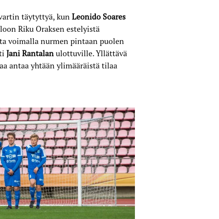
vartin täytyttyä, kun
Leonido Soares
lloon Riku Oraksen estelyistä
sta voimalla nurmen pintaan puolen
ti
Jani Rantalan
ulottuville. Yllättävä
 saa antaa yhtään ylimääräistä tilaa