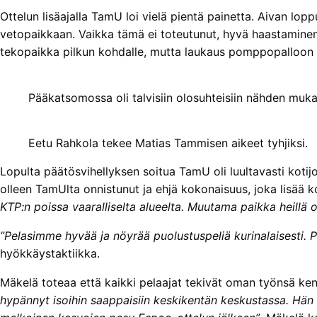
Ottelun lisäajalla TamU loi vielä pientä painetta. Aivan loppu
vetopaikkaan. Vaikka tämä ei toteutunut, hyvä haastaminen a
tekopaikka pilkun kohdalle, mutta laukaus pomppopalloon e
Pääkatsomossa oli talvisiin olosuhteisiin nähden muka
Eetu Rahkola tekee Matias Tammisen aikeet tyhjiksi.
Lopulta päätösvihellyksen soitua TamU oli luultavasti kot
olleen TamUlta onnistunut ja ehjä kokonaisuus, joka lisää
KTP:n poissa vaaralliselta alueelta. Muutama paikka heillä oli
”Pelasimme hyvää ja nöyrää puolustuspeliä kurinalaisesti.
hyökkäystaktiikka.
Mäkelä toteaa että kaikki pelaajat tekivät oman työnsä kent
hypännyt isoihin saappaisiin keskikentän keskustassa. Hän 