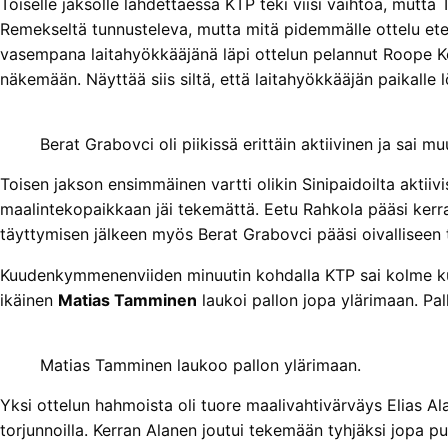
Toiselle jaksolle lähdettäessä KTP teki viisi vaihtoa, mutta
Remekseltä tunnusteleva, mutta mitä pidemmälle ottelu eten
vasempana laitahyökkääjänä läpi ottelun pelannut Roope Kos
näkemään. Näyttää siis siltä, että laitahyökkääjän paikalle 
Berat Grabovci oli piikissä erittäin aktiivinen ja sai 
Toisen jakson ensimmäinen vartti olikin Sinipaidoilta aktiivi
maalintekopaikkaan jäi tekemättä. Eetu Rahkola pääsi kerr
täyttymisen jälkeen myös Berat Grabovci pääsi oivalliseen 
Kuudenkymmenenviiden minuutin kohdalla KTP sai kolme kulm
ikäinen
Matias Tamminen
laukoi pallon jopa ylärimaan. Pa
Matias Tamminen laukoo pallon ylärimaan.
Yksi ottelun hahmoista oli tuore maalivahtivärväys Elias Alane
torjunnoilla. Kerran Alanen joutui tekemään tyhjäksi jopa puo