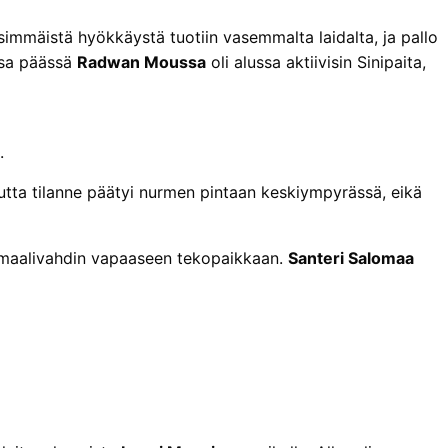
simmäistä hyökkäystä tuotiin vasemmalta laidalta, ja pallo
ssa päässä
Radwan Moussa
oli alussa aktiivisin Sinipaita,
.
 mutta tilanne päätyi nurmen pintaan keskiympyrässä, eikä
ä maalivahdin vapaaseen tekopaikkaan.
Santeri Salomaa