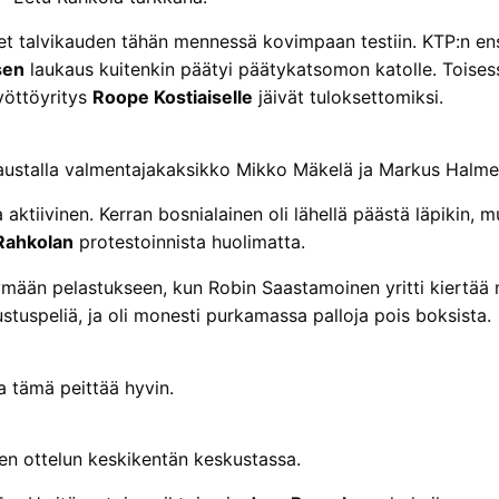
seet talvikauden tähän mennessä kovimpaan testiin. KTP:n en
sen
laukaus kuitenkin päätyi päätykatsomon katolle. Toise
yöttöyritys
Roope Kostiaiselle
jäivät tuloksettomiksi.
austalla valmentajakaksikko Mikko Mäkelä ja Markus Halme
a aktiivinen. Kerran bosnialainen oli lähellä päästä läpikin,
Rahkolan
protestoinnista huolimatta.
ymään pelastukseen, kun Robin Saastamoinen yritti kiertä
stuspeliä, ja oli monesti purkamassa palloja pois boksista.
a tämä peittää hyvin.
sen ottelun keskikentän keskustassa.