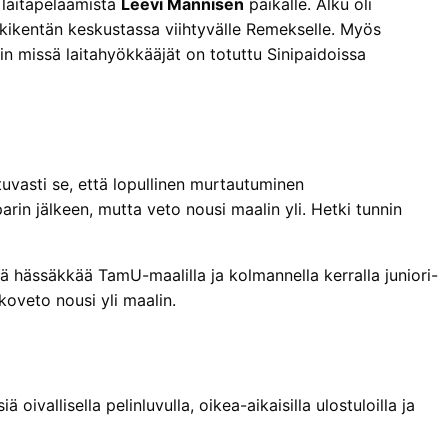
laitapelaamista
Leevi Mannisen
paikalle. Alku oli
skikentän keskustassa viihtyvälle Remekselle. Myös
n missä laitahyökkääjät on totuttu Sinipaidoissa
stuvasti se, että lopullinen murtautuminen
rin jälkeen, mutta veto nousi maalin yli. Hetki tunnin
 hässäkkää TamU-maalilla ja kolmannella kerralla juniori-
koveto nousi yli maalin.
ivallisella pelinluvulla, oikea-aikaisilla ulostuloilla ja