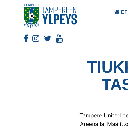
ET
TIUK
TA
Tampere United pel
Areenalla. Maalitto