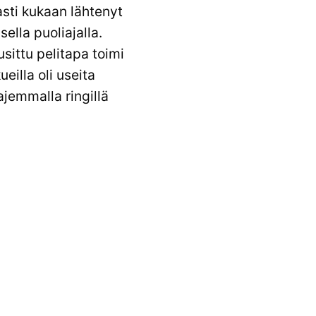
asti kukaan lähtenyt
sella puoliajalla.
sittu pelitapa toimi
eilla oli useita
ajemmalla ringillä