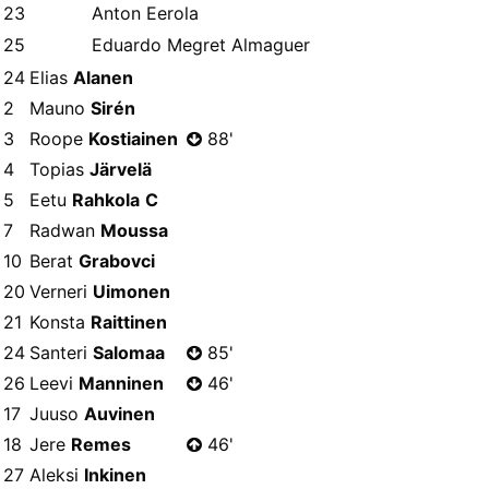
23
Anton Eerola
25
Eduardo Megret Almaguer
24
Elias
Alanen
2
Mauno
Sirén
3
Roope
Kostiainen
88'
4
Topias
Järvelä
5
Eetu
Rahkola
C
7
Radwan
Moussa
10
Berat
Grabovci
20
Verneri
Uimonen
21
Konsta
Raittinen
24
Santeri
Salomaa
85'
26
Leevi
Manninen
46'
17
Juuso
Auvinen
18
Jere
Remes
46'
27
Aleksi
Inkinen