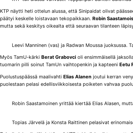
KTP näytti heti ottelun alussa, että Sinipaidat olivat pääs
päätyi keskelle loistavaan tekopaikkaan.
Robin Saastamoi
mutta sekä keskitys oikealta että seuraavan tilanteen läpis
Leevi Manninen (vas) ja Radwan Moussa juoksussa. T
Myös TamU-kärki
Berat Grabovci
oli ensimmäisellä jaksoll
tuomarin pilli soinut TamUn vaihtopenkin ja kapteeni
Eetu 
Puolustuspäässä maalivahti
Elias Alanen
joutui kerran ven
puolestaan pelasi edellisviikkoisesta poiketen vahvaa puolu
Robin Saastamoinen yrittää kiertää Elias Alasen, mutt
Topias Järvelä ja Konsta Raittinen pelasivat erinomai