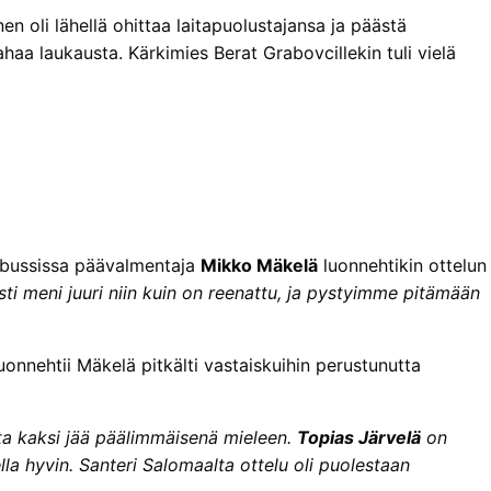
nen oli lähellä ohittaa laitapuolustajansa ja päästä
aa laukausta. Kärkimies Berat Grabovcillekin tuli vielä
uubussissa päävalmentaja
Mikko Mäkelä
luonnehtikin ottelun
esti meni juuri niin kuin on reenattu, ja pystyimme pitämään
luonnehtii Mäkelä pitkälti vastaiskuihin perustunutta
utta kaksi jää päälimmäisenä mieleen.
Topias Järvelä
on
la hyvin. Santeri Salomaalta ottelu oli puolestaan