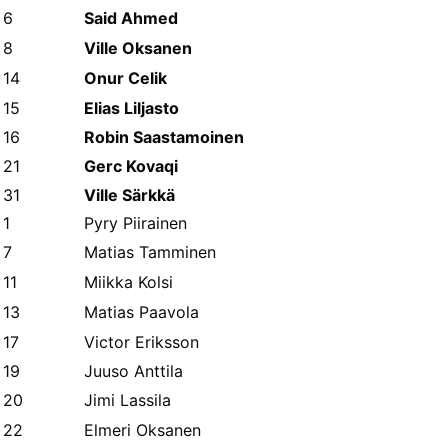
6
Said Ahmed
8
Ville Oksanen
14
Onur Celik
15
Elias Liljasto
16
Robin Saastamoinen
21
Gerc Kovaqi
31
Ville Särkkä
1
Pyry Piirainen
7
Matias Tamminen
11
Miikka Kolsi
13
Matias Paavola
17
Victor Eriksson
19
Juuso Anttila
20
Jimi Lassila
22
Elmeri Oksanen