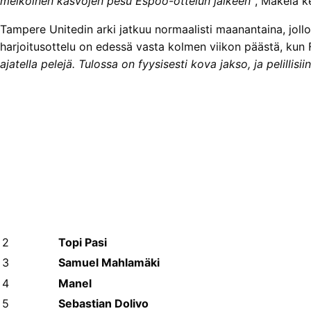
melkoinen kasvojen pesu Espoo-ottelun jälkeen”
, Mäkelä k
Tampere Unitedin arki jatkuu normaalisti maanantaina, jollo
harjoitusottelu on edessä vasta kolmen viikon päästä, kun 
ajatella pelejä. Tulossa on fyysisesti kova jakso, ja pelillisi
2
Topi Pasi
3
Samuel Mahlamäki
4
Manel
5
Sebastian Dolivo