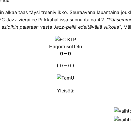
ehuu.
in alkaa taas täysi treeniviikko. Seuraavana lauantaina jouk
FC Jazz vierailee Pirkkahallissa sunnuntaina 4.2.
”Pääsemme 
in asioihin palataan vasta Jazz-peliä edeltävällä viikolla”
, Mä
Harjoitusottelu
0 – 0
( 0 – 0 )
Yleisöä: