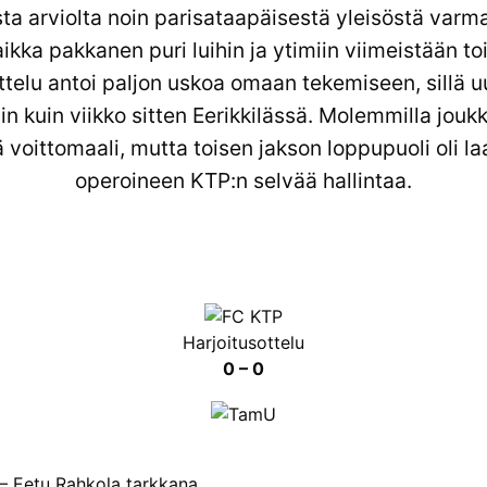
a arviolta noin parisataapäisestä yleisöstä varm
ikka pakkanen puri luihin ja ytimiin viimeistään toi
ttelu antoi paljon uskoa omaan tekemiseen, sillä uu
 kuin viikko sitten Eerikkilässä. Molemmilla joukku
ä voittomaali, mutta toisen jakson loppupuoli oli la
operoineen KTP:n selvää hallintaa.
Harjoitusottelu
0 – 0
 – Eetu Rahkola tarkkana.