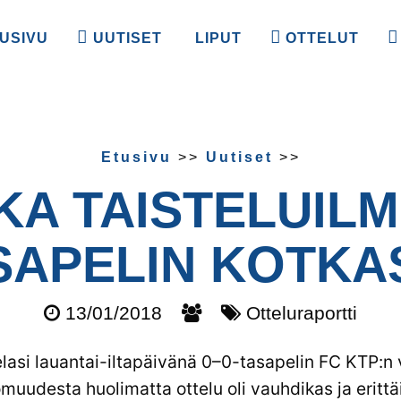
USIVU
UUTISET
LIPUT
OTTELUT
Etusivu
>>
Uutiset
>>
KA TAISTELU­ILM
SA­PELIN KOTKA
13/01/2018
Otteluraportti
asi lauantai-iltapäivänä 0–0-tasapelin FC KTP:n 
muudesta huolimatta ottelu oli vauhdikas ja erittä