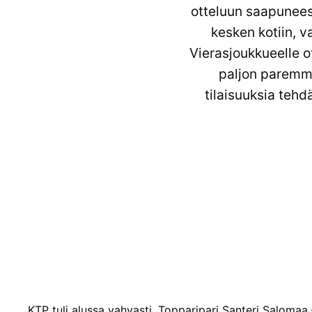
otteluun saapuneest
kesken kotiin, va
Vierasjoukkueelle o
paljon paremmin
tilaisuuksia tehd
KTP tuli alussa vahvasti. Topparipari Santeri Salomaa