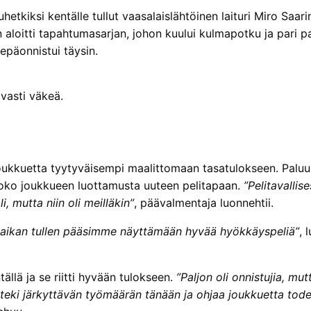
hetkiksi kentälle tullut vaasalaislähtöinen laituri Miro Saari
loitti tapahtumasarjan, johon kuului kulmapotku ja pari pah
päonnistui täysin.
vasti väkeä.
ijoukkuetta tyytyväisempi maalittomaan tasatulokseen. Pal
 koko joukkueen luottamusta uuteen pelitapaan.
”Pelitavallis
, mutta niin oli meilläkin”
, päävalmentaja luonnehtii.
 Paikan tullen pääsimme näyttämään hyvää hyökkäyspeliä”
, 
ällä ja se riitti hyvään tulokseen.
”Paljon oli onnistujia, m
teki järkyttävän työmäärän tänään ja ohjaa joukkuetta todel