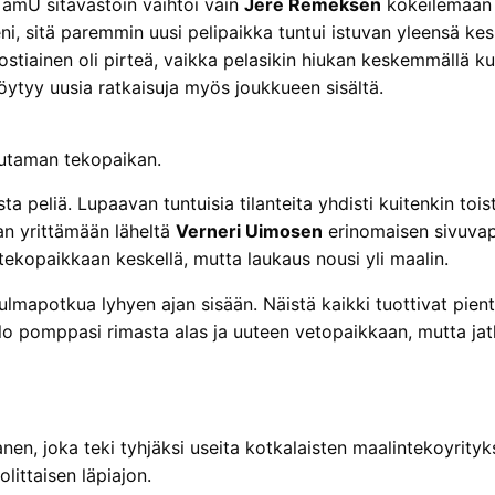
 TamU sitävastoin vaihtoi vain
Jere Remeksen
kokeilemaan 
i, sitä paremmin uusi pelipaikka tuntui istuvan yleensä ke
tiainen oli pirteä, vaikka pelasikin hiukan keskemmällä kui
löytyy uusia ratkaisuja myös joukkueen sisältä.
muutaman tekopaikan.
sta peliä. Lupaavan tuntuisia tilanteita yhdisti kuitenkin toi
an yrittämään läheltä
Verneri Uimosen
erinomaisen sivuvapa
tekopaikkaan keskellä, mutta laukaus nousi yli maalin.
apotkua lyhyen ajan sisään. Näistä kaikki tuottivat pientä
llo pomppasi rimasta alas ja uuteen vetopaikkaan, mutta jat
n, joka teki tyhjäksi useita kotkalaisten maalintekoyrityksiä o
littaisen läpiajon.