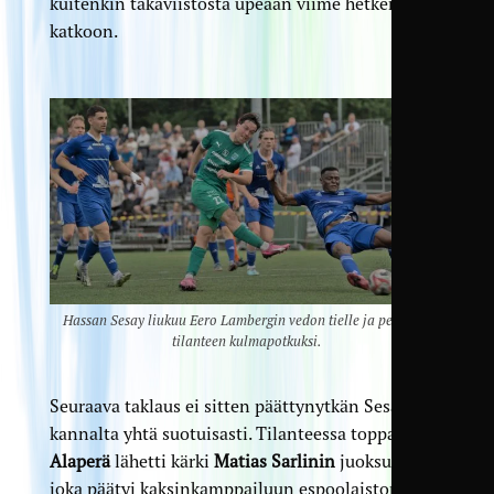
kuitenkin takaviistosta upeaan viime hetken
katkoon.
Hassan Sesay liukuu Eero Lambergin vedon tielle ja pelastaa
tilanteen kulmapotkuksi.
Seuraava taklaus ei sitten päättynytkän Sesayn
kannalta yhtä suotuisasti. Tilanteessa toppari
Jani
Alaperä
lähetti kärki
Matias Sarlinin
juoksuun,
joka päätyi kaksinkamppailuun espoolaistopparin