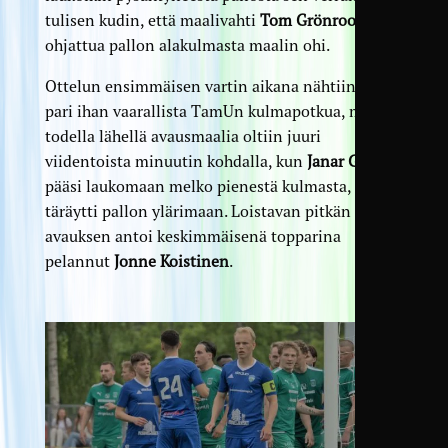
tulisen kudin, että maalivahti
Tom Grönroos
sai
ohjattua pallon alakulmasta maalin ohi.
Ottelun ensimmäisen vartin aikana nähtiin myös
pari ihan vaarallista TamUn kulmapotkua, mutta
todella lähellä avausmaalia oltiin juuri
viidentoista minuutin kohdalla, kun
Janar Georg
pääsi laukomaan melko pienestä kulmasta, ja
täräytti pallon ylärimaan. Loistavan pitkän
avauksen antoi keskimmäisenä topparina
pelannut
Jonne Koistinen
.