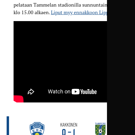
pelataan Tammelan stadionilla sunnuntaina 2.6.
klo 15.00 alkaen.
Liput myy ennakkoon Lippu.fi
.
Kakkonen
0 – 1