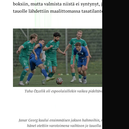
boksiin, mutta valmista niistä ei syntynyt, joten
tauolle lähdettiin maalittomassa tasatilanteessa.
Taha Özcelik oli espoolaisillekin vaikea pideltävä.
Janar Georg kuului ensimmäisen jakson hahmoihin, mutta
hänet otettiin varotoimena vaihtoon jo tauolla.