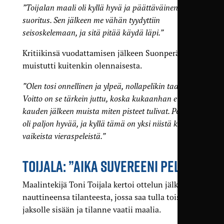
”Toijalan maali oli kyllä hyvä ja päättäväinen
suoritus. Sen jälkeen me vähän tyydyttiin
seisoskelemaan, ja sitä pitää käydä läpi.”
Kritiikinsä vuodattamisen jälkeen Suonperä
muistutti kuitenkin olennaisesta.
”Olen tosi onnellinen ja ylpeä, nollapelikin taas.
Voitto on se tärkein juttu, koska kukaanhan ei
kauden jälkeen muista miten pisteet tulivat. Pelissä
oli paljon hyvää, ja kyllä tämä on yksi niistä kauden
vaikeista vieraspeleistä.”
TOIJALA: ”AIKA SUVEREENI PELI”
Maalintekijä Toni Toijala kertoi ottelun jälkeen
nauttineensa tilanteesta, jossa saa tulla toiselle
jaksolle sisään ja tilanne vaatii maalia.