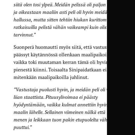
siitä olen tosi ylpeä. Meidän pelissä oli paljon hyvää,
ja oikeastaan maaliin asti peli oli hyvin meidän
hallussa, mutta sitten tehtiin hiukan kurittomilla
ratkaisuilla pelistä vähän vaikeampi kuin olisi
tarvinnut.”
Suonperä huomautti myös siitä, että vastustaja ei
päässyt käytännössä ollenkaan maalipaikoille,
vaikka toki muutaman kerran tämä oli hyvin
pienestä kiinni. Toisaalta Sinipaidatkaan ei
mitenkään maalipaikoilla juhlinut.
”Vastustaja puolusti hyvin, ja meidän peli oli vähän
liian staattista. Pituusylivoimaa ei päästy
hyödyntämään, vaikka kulmat annettiin hyvin
maalin lähelle. Sellainen viimeinen nälkä että minä
menen ja leikkaan tuon pakin etupuolelta vähän
puuttui.”