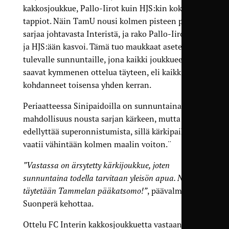
kakkosjoukkue, Pallo-Iirot kuin HJS:kin kokivat
tappiot. Näin TamU nousi kolmen pisteen päähän
sarjaa johtavasta Interistä, ja rako Pallo-Iiroihin
ja HJS:ään kasvoi. Tämä tuo maukkaat asetelmat
tulevalle sunnuntaille, jona kaikki joukkueet
saavat kymmenen ottelua täyteen, eli kaikki ovat
kohdanneet toisensa yhden kerran.
Periaatteessa Sinipaidoilla on sunnuntaina jopa
mahdollisuus nousta sarjan kärkeen, mutta se
edellyttää superonnistumista, sillä kärkipaikka
vaatii vähintään kolmen maalin voiton.¨
”Vastassa on ärsytetty kärkijoukkue, joten
sunnuntaina todella tarvitaan yleisön apua. Nyt
täytetään Tammelan pääkatsomo!”
, päävalmentaja
Suonperä kehottaa.
Ottelu FC Interin kakkosjoukkuetta vastaan