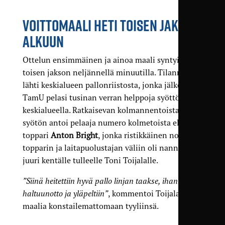
VOITTOMAALI HETI TOISEN JAKSON
ALKUUN
Ottelun ensimmäinen ja ainoa maali syntyi jo
toisen jakson neljännellä minuutilla. Tilanne
lähti keskialueen pallonriistosta, jonka jälkeen
TamU pelasi tusinan verran helppoja syöttöjä
keskialueella. Ratkaisevan kolmannentoista
syötön antoi pelaaja numero kolmetoista eli
toppari
Anton Bright
, jonka ristikkäinen nosto
topparin ja laitapuolustajan väliin oli nannaa
juuri kentälle tulleelle Toni Toijalalle.
”Siinä heitettiin hyvä pallo linjan taakse, ihan ok
haltuunotto ja yläpeltiin”
, kommentoi Toijala
maalia konstailemattomaan tyyliinsä.