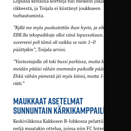
Lopussa keltaisia kortteja tuli melkein jokaisesta
rikkeestä, ja Toijala ei kiistänyt joukkueen
turhautumista.
”Kyllä me myös puolustettiin ihan hyvin, ja eihän
EBK:lla tekopaikkoja ollut siinä lopussakaan. Aika
suvereeni peli tämä oli vaikka se vain 1–0
päättyikin”
, Toijala arvioi.
”Vastustajalla oli toki bussi parkissa, mutta kyllä
meidän pitäisi vähän enemmän paikoille päästä.
Ehkä vähän pienestä jäi myös kiinni, mutta 1–0
riitti.”
MAUKKAAT ASETELMAT
SUNNUNTAIN KÄRKIKAMPPAILUUN
Keskiviikkona Kakkosen B-lohkossa pelattiin
neljä muutakin ottelua, joissa niin FC Interin