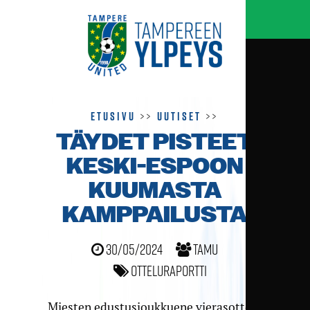
Etusivu
>>
Uutiset
>>
TÄYDET PISTEET
KESKI-ESPOON
KUUMASTA
KAMPPAILUSTA
30/05/2024
TamU
Otteluraportti
Miesten edustusjoukkuene vierasottelu