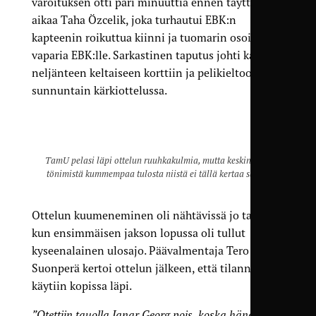
varoituksen otti pari minuuttia ennen täyttä
aikaa Taha Özcelik, joka turhautui EBK:n
kapteenin roikuttua kiinni ja tuomarin osoitettua
vaparia EBK:lle. Sarkastinen taputus johti kauden
neljänteen keltaiseen korttiin ja pelikieltoon
sunnuntain kärkiottelussa.
TamU pelasi läpi ottelun ruuhkakulmia, mutta keskinäistä
tönimistä kummempaa tulosta niistä ei tällä kertaa saatu.
Ottelun kuumeneminen oli nähtävissä jo tauolla,
kun ensimmäisen jakson lopussa oli tullut
kyseenalainen ulosajo. Päävalmentaja Tero
Suonperä kertoi ottelun jälkeen, että tilanne
käytiin kopissa läpi.
”Otettiin tauolla Janar Georg pois, koska hänellä oli