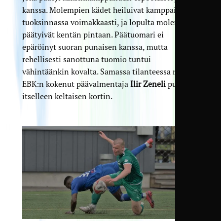
kanssa. Molempien kädet heiluivat kamppailun
tuoksinnassa voimakkaasti, ja lopulta molemmat
päätyivät kentän pintaan. Päätuomari ei
epäröinyt suoran punaisen kanssa, mutta
rehellisesti sanottuna tuomio tuntui
vähintäänkin kovalta. Samassa tilanteessa myös
EBK:n kokenut päävalmentaja
Ilir Zeneli
puhui
itselleen keltaisen kortin.