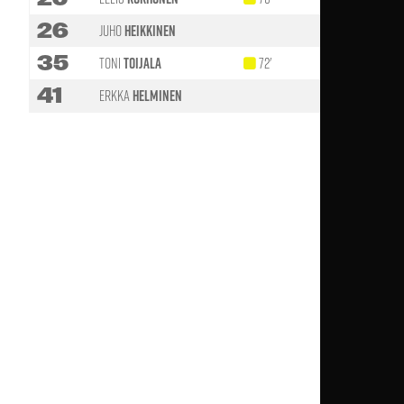
26
Juho
Heikkinen
64'
35
Toni
Toijala
72'
46'
41
Erkka
Helminen
46'