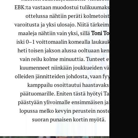
EBK:ta vastaan muodostui tulikuumaksi, sillä
ottelussa nähtiin peräti kolmetoista
varoitusta ja yksi ulosajo. Niitä tärkeimpiä eli
maaleja nähtiin vain yksi, sillä
Toni Toijala
iski 0–1 voittomaalin komealla laukauksella
heti toisen jakson alussa ooltuaan kentällä
vain reilu kolme minuuttia. Tunteet eivät
kuumenneet niinkään joukkueiden välillä
olleiden jännitteiden johdosta, vaan fyysinen
kamppailu osoittautui haastavaksi
päätuomarille. Eniten tästä hyötyi TamU
päästyään ylivoimalle ensimmäisen jakson
lopussa melko kevyin perustein nostetun
suoran punaisen kortin myötä.