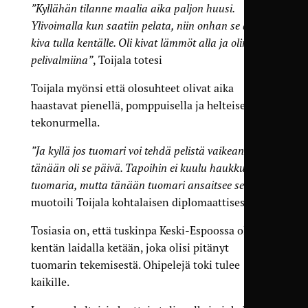
”Kyllähän tilanne maalia aika paljon huusi.
Ylivoimalla kun saatiin pelata, niin onhan se aika
kiva tulla kentälle. Oli kivat lämmöt alla ja olin
pelivalmiina”
, Toijala totesi
Toijala myönsi että olosuhteet olivat aika
haastavat pienellä, pomppuisella ja helteisellä
tekonurmella.
”Ja kyllä jos tuomari voi tehdä pelistä vaikean niin
tänään oli se päivä. Tapoihin ei kuulu haukkua
tuomaria, mutta tänään tuomari ansaitsee sen”
,
muotoili Toijala kohtalaisen diplomaattisesti.
Tosiasia on, että tuskinpa Keski-Espoossa oli
kentän laidalla ketään, joka olisi pitänyt
tuomarin tekemisestä. Ohipelejä toki tulee
kaikille.