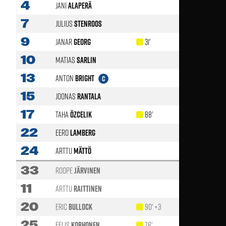
4
Jani
Alaperä
7
Julius
Stenroos
46'
9
Janar
Georg
31'
46'
10
Matias
Sarlin
46'
13
Anton
Bright
C
15
Joonas
Rantala
17
Taha
Özcelik
88'
89'
22
Eero
Lamberg
64'
24
Arttu
Mättö
33
Roope
Järvinen
11
Arttu
Raittinen
20
Eric
Bullock
90' +3
89'
25
Eelis
Korhonen
76'
46'