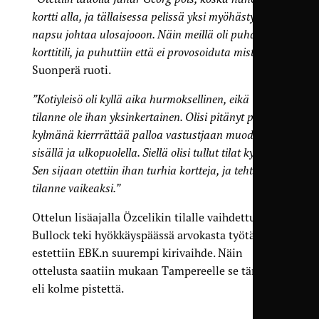
kortti alla, ja tällaisessa pelissä yksi myöhästynyt
napsu johtaa ulosajooon. Näin meillä oli puhdas
korttitili, ja puhuttiin että ei provosoiduta mistään”
,
Suonperä ruoti.
”Kotiyleisö oli kyllä aika hurmoksellinen, eikä 1–0-
tilanne ole ihan yksinkertainen. Olisi pitänyt pää
kylmänä kierrrättää palloa vastustjaan muodon
sisällä ja ulkopuolella. Siellä olisi tullut tilat kyllä.
Sen sijaan otettiin ihan turhia kortteja, ja tehtiin itse
tilanne vaikeaksi.”
Ottelun lisäajalla Özcelikin tilalle vaihdettu Eric
Bullock teki hyökkäyspäässä arvokasta työtä, jolla
estettiin EBK.n suurempi kirivaihde. Näin
ottelusta saatiin mukaan Tampereelle se tärkein
eli kolme pistettä.