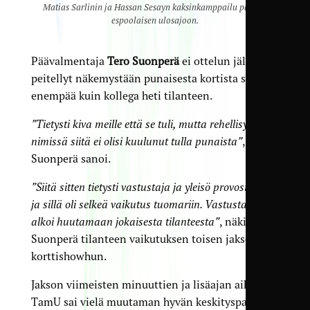
Matias Sarlinin ja Hassan Sesayn kaksinkamppailu päättyi
espoolaisen ulosajoon.
Päävalmentaja
Tero Suonperä
ei ottelun jälkeen
peitellyt näkemystään punaisesta kortista sen
enempää kuin kollega heti tilanteen.
”Tietysti kiva meille että se tuli, mutta rehellisyyden
nimissä siitä ei olisi kuulunut tulla punaista”
,
Suonperä sanoi.
”Siitä sitten tietysti vastustaja ja yleisö provosituivat,
ja sillä oli selkeä vaikutus tuomariin. Vastustaja
alkoi huutamaan jokaisesta tilanteesta”
, näki
Suonperä tilanteen vaikutuksen toisen jakson
korttishowhun.
Jakson viimeisten minuuttien ja lisäajan aikana
TamU sai vielä muutaman hyvän keskityspallon