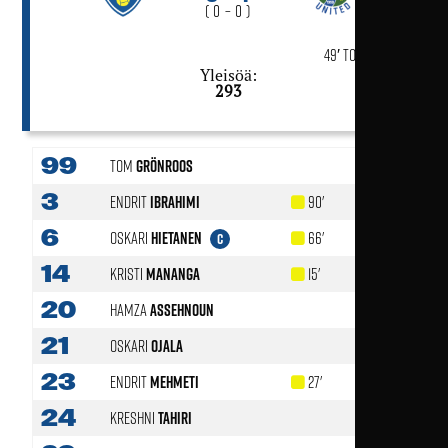
( 0 – 0 )
49′ Toni Toijala
Yleisöä:
293
99
Tom
Grönroos
3
Endrit
Ibrahimi
90'
6
Oskari
Hietanen
66'
C
14
Kristi
Mananga
15'
77'
20
Hamza
Assehnoun
21
Oskari
Ojala
46'
23
Endrit
Mehmeti
27'
77'
24
Kreshni
Tahiri
58'