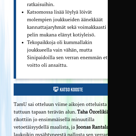
ratkaisuihin.
Katsomossa lisää löylyä löivät
molempien joukkueiden äänekkäät
kannattaja­ryhmät sekä voimakkaasti
pelin mukana elänyt kotiyleisö.
Tekopaikkoja oli kummallakin
joukkueella vain vähän, mutta
Sinipaidoilla sen verran enemmän että
voitto oli ansaittu.
Katso kooste
TamU sai otteluun viime aikojen otteluista
tuttuun tapaan terävän alun.
Taha Özcelikiä
rikottiin jo ensimmäisellä minuutilla
vetoetäisyydellä maalista, ja
Joonas Rantala
laukoikin pysähtyneestä pallosta sen verran