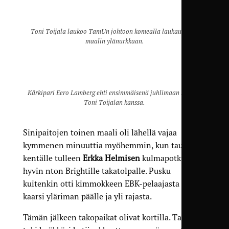
Toni Toijala laukoo TamUn johtoon komealla laukauksella
maalin ylänurkkaan.
Kärkipari Eero Lamberg ehti ensimmäisenä juhlimaan maalia
Toni Toijalan kanssa.
Sinipaitojen toinen maali oli lähellä vajaa
kymmenen minuuttia myöhemmin, kun tauolla
kentälle tulleen
Erkka Helmisen
kulmapotku tuli
hyvin nton Brightille takatolpalle. Pusku
kuitenkin otti kimmokkeen EBK-pelaajasta ja
kaarsi yläriman päälle ja yli rajasta.
Tämän jälkeen takopaikat olivat kortilla. TamU