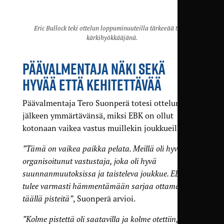
Eric Bullock teki ottelun loppuminuuteilla tärkeeää työtä
kärkihyökkääjänä.
PÄÄVALMENTAJA NÄKI SEKÄ
HYVÄÄ ETTÄ KEHITETTÄVÄÄ
Päävalmentaja Tero Suonperä totesi ottelun
jälkeen ymmärtävänsä, miksi EBK on ollut
kotonaan vaikea vastus muillekin joukkueille.
”Tämä on vaikea paikka pelata. Meillä oli hyvin
organisoitunut vastustaja, joka oli hyvä
suunnanmuutoksissa ja taisteleva joukkue. EBK
tulee varmasti hämmentämään sarjaa ottamalla
täällä pisteitä”
, Suonperä arvioi.
”Kolme pistettä oli saatavilla ja kolme otettiin, ja