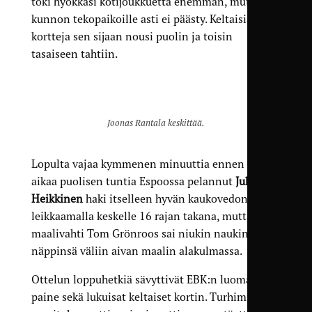
toki hyökkäsi kotijoukkuetta enemmän, mutta
kunnon tekopaikoille asti ei päästy. Keltaisia
kortteja sen sijaan nousi puolin ja toisin
tasaiseen tahtiin.
Joonas Rantala keskittää.
Lopulta vajaa kymmenen minuuttia ennen täyttä
aikaa puolisen tuntia Espoossa pelannut
Juho
Heikkinen
haki itselleen hyvän kaukovedon
leikkaamalla keskelle 16 rajan takana, mutta
maalivahti Tom Grönroos sai niukin naukin
näppinsä väliin aivan maalin alakulmassa.
Ottelun loppuhetkiä sävyttivät EBK:n luoma pieni
paine sekä lukuisat keltaiset kortin. Turhimman