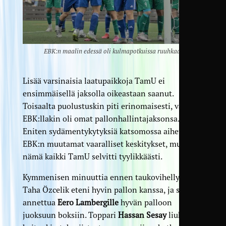
EBK:n maalin edessä oli kulmapotkuissa ruuhkaa.
Lisää varsinaisia laatupaikkoja TamU ei
ensimmäisellä jaksolla oikeastaan saanut.
Toisaalta puolustuskin piti erinomaisesti, vaikka
EBK:llakin oli omat pallonhallintajaksonsa.
Eniten sydämentykytyksiä katsomossa aiheuttivat
EBK:n muutamat vaaralliset keskitykset, mutta
nämä kaikki TamU selvitti tyylikkäästi.
Kymmenisen minuuttia ennen taukovihellystä
Taha Özcelik eteni hyvin pallon kanssa, ja sai
annettua
Eero Lambergille
hyvän palloon
juoksuun boksiin. Toppari
Hassan Sesay
liukui