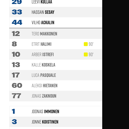
29
Leevi
Kullaa
46'
33
Hassan
Sesay
44
Vilho
Ackalin
12
Tero
Makkonen
8
Etrit
Halimi
90'
46'
10
Arber
Istrefi
90'
77'
13
Kalle
Koskela
46'
17
Luca
Pasquale
60
Aleksi
Hietanen
58'
77
Jonas
Zaknoun
77'
1
Joonas
Immonen
3
Jonne
Koistinen