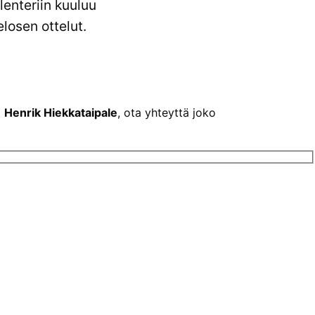
lenteriin kuuluu
losen ottelut.
a
Henrik Hiekkataipale
, ota yhteyttä joko