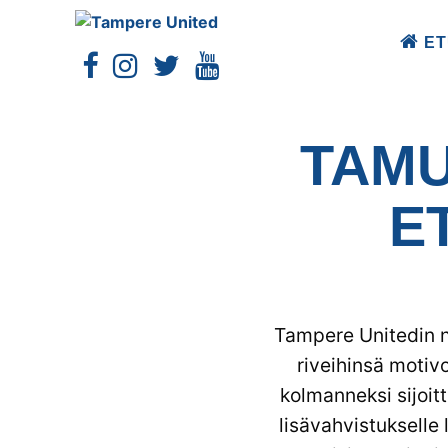
ET
TAMU
E
Tampere Unitedin n
riveihinsä motiv
kolmanneksi sijoi
lisävahvistukselle