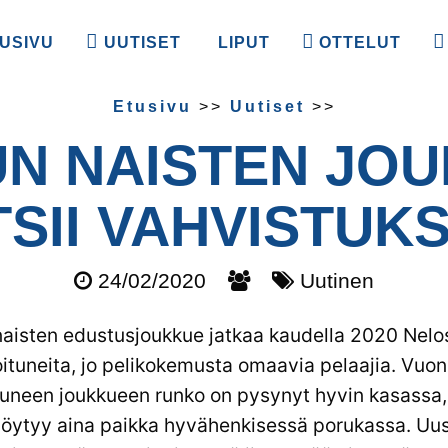
USIVU
UUTISET
LIPUT
OTTELUT
Etusivu
>>
Uutiset
>>
N NAISTEN JO
TSII VAHVISTUKS
24/02/2020
Uutinen
aisten edustusjoukkue jatkaa kaudella 2020 Nelos
oituneita, jo pelikokemusta omaavia pelaajia. Vuo
ttuneen joukkueen runko on pysynyt hyvin kasassa
 löytyy aina paikka hyvähenkisessä porukassa. Uus