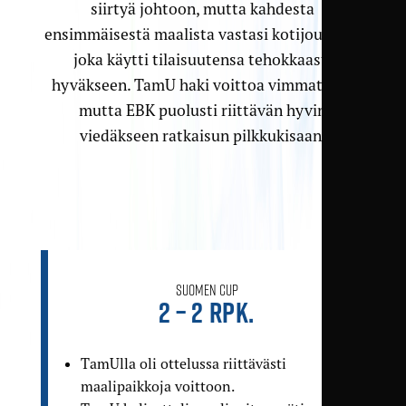
siirtyä johtoon, mutta kahdesta
ensimmäisestä maalista vastasi kotijoukkue,
joka käytti tilaisuutensa tehokkaasti
hyväkseen. TamU haki voittoa vimmatusti,
mutta EBK puolusti riittävän hyvin
viedäkseen ratkaisun pilkkukisaan.
Suomen Cup
2 – 2 rpk.
TamUlla oli ottelussa riittävästi
maalipaikkoja voittoon.