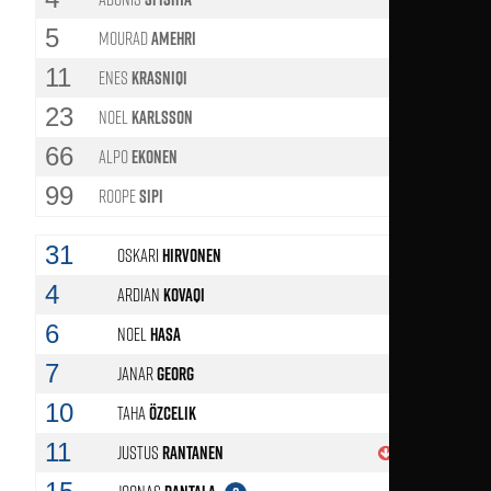
5
Mourad
Amehri
64'
11
Enes
Krasniqi
23
Noel
Karlsson
66
Alpo
Ekonen
99
Roope
Sipi
46'
31
Oskari
Hirvonen
4
Ardian
Kovaqi
6
Noel
Hasa
7
Janar
Georg
10
Taha
Özcelik
11
Justus
Rantanen
56'