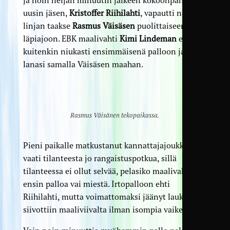
ja noin neljän minuutin jälkeen kokoonpanon
uusin jäsen,
Kristoffer Riihilahti
, vapautti nostolla
linjan taakse
Rasmus Väisäsen
puolittaiseen
läpiajoon. EBK maalivahti
Kimi Lindeman
ehti
kuitenkin niukasti ensimmäisenä palloon ja
lanasi samalla Väisäsen maahan.
Rasmus Väisänen tekopaikassa.
Pieni paikalle matkustanut kannattaja­joukko
vaati tilanteesta jo rangaistus­potkua, sillä
tilanteessa ei ollut selvää, pelasiko maalivahti
ensin palloa vai miestä. Irtopalloon ehti
Riihilahti, mutta voimattomaksi jäänyt laukaus
siivottiin maaliviivalta ilman isompia vaikeuksia.