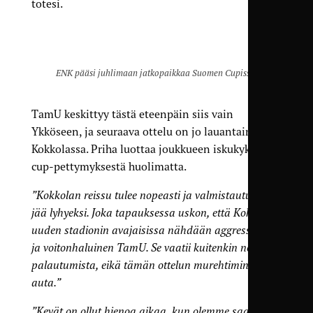
totesi.
ENK pääsi juhlimaan jatkopaikkaa Suomen Cupissa.
TamU keskittyy tästä eteenpäin siis vain
Ykköseen, ja seuraava ottelu on jo lauantaina
Kokkolassa. Priha luottaa joukkueen iskukykyyn
cup-pettymyksestä huolimatta.
”Kokkolan reissu tulee nopeasti ja valmistautuminen
jää lyhyeksi. Joka tapauksessa uskon, että Kokkolan
uuden stadionin avajaisissa nähdään aggressiivinen
ja voiton­haluinen TamU. Se vaatii kuitenkin nopeaa
palautumista, eikä tämän ottelun murehtiminen sitä
auta.”
”Kevät on ollut hienoa aikaa, kun olemme saaneet