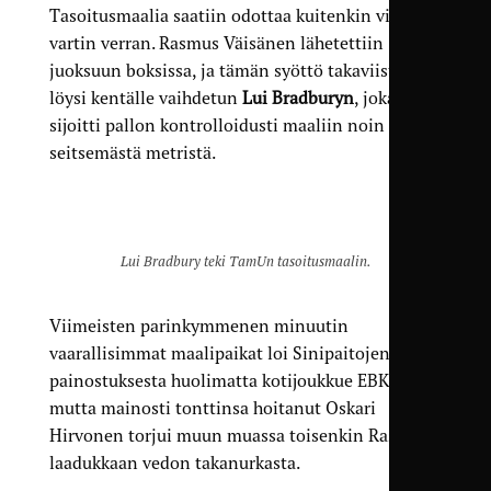
Tasoitusmaalia saatiin odottaa kuitenkin vielä
vartin verran. Rasmus Väisänen lähetettiin
juoksuun boksissa, ja tämän syöttö takaviistoon
löysi kentälle vaihdetun
Lui Bradburyn
, joka
sijoitti pallon kontrolloidusti maaliin noin
seitsemästä metristä.
Lui Bradbury teki TamUn tasoitusmaalin.
Viimeisten parinkymmenen minuutin
vaarallisimmat maalipaikat loi Sinipaitojen
painostuksesta huolimatta kotijoukkue EBK,
mutta mainosti tonttinsa hoitanut Oskari
Hirvonen torjui muun muassa toisenkin Rashican
laadukkaan vedon takanurkasta.