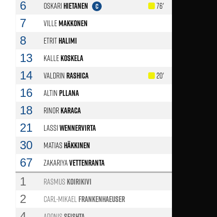
6
Oskari
Hietanen
76'
C
7
Ville
Makkonen
8
Etrit
Halimi
13
Kalle
Koskela
14
Valdrin
Rashica
20'
16
Altin
Pllana
18
Rinor
Karaca
21
Lassi
Wennervirta
64'
30
Matias
Häkkinen
73'
67
Zakariya
Vettenranta
46'
1
Rasmus
Koirikivi
90'
2
Carl-Mikael
Frankenhaeuser
73'
4
Adonis
Sfishta