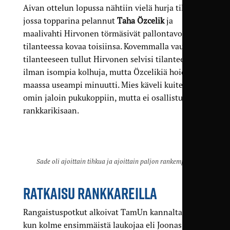
Aivan ottelun lopussa nähtiin vielä hurja tilanne,
jossa topparina pelannut
Taha Özcelik
ja
maalivahti Hirvonen törmäsivät pallontavoittelu­
tilanteessa kovaa toisiinsa. Kovemmalla vauhdilla
tilanteeseen tullut Hirvonen selvisi tilanteesta
ilman isompia kolhuja, mutta Özcelikiä hoidettiin
maassa useampi minuutti. Mies käveli kuitenkin
omin jaloin pukukoppiin, mutta ei osallistunut
rankkarikisaan.
Sade oli ajoittain tihkua ja ajoittain paljon rankempaa.
RATKAISU RANKKAREILLA
Rangaistuspotkut alkoivat TamUn kannalta hyvin,
kun kolme ensimmäistä laukojaa eli Joonas