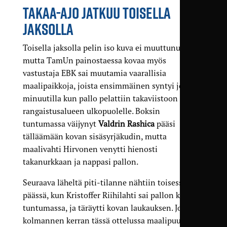
TAKAA-AJO JATKUU TOISELLA
JAKSOLLA
Toisella jaksolla pelin iso kuva ei muuttunut,
mutta TamUn painostaessa kovaa myös
vastustaja EBK sai muutamia vaarallisia
maalipaikkoja, joista ensimmäinen syntyi jo 49.
minuutilla kun pallo pelattiin takaviistoon
rangaistusalueen ulkopuolelle. Boksin
tuntumassa väijynyt
Valdrin Rashica
pääsi
tälläämään kovan sisäsyrjä­kudin, mutta
maalivahti Hirvonen venytti hienosti
takanurkkaan ja nappasi pallon.
Seuraava läheltä piti-tilanne nähtiin toisessa
päässä, kun Kristoffer Riihilahti sai pallon kaaren
tuntumassa, ja täräytti kovan laukauksen. Jo
kolmannen kerran tässä ottelussa maalipuut