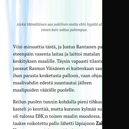
Aleksi Hämäläinen saa sukilleen mutta ehtii hypätä alta pois
ennen kuin sattuu pahempaa.
Viisi minuuttia tästä, ja Justus Rantanen paineli
eteenpäin vasenta laitaa ja laittoi matalan
keskityksen maalille. Täysin vapaasti tilanteeseen
juossut Rasmus Väisänen ei kuitenkaan saanut
ihan parasta kosketusta palloon, vaan ohjaus
maalivahdin edestä suuntautui jälleen
maalipuiden väärälle puolelle.
Reilun puolen tunnin kohdalla pieni tihkusade
kasteli jo kenttää, mutta kunnon kylmää suihkua
oli tulossa EBK:n toisen maalin muodossa. Linjan
taakse roikotettu pallo lähetti läpiajoon
Zakariya