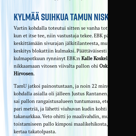
KYLMÄÄ SUIHKUA TAMUN NISKAAN
Vartin kohdalla toteutui sitten se vanha totuus:
kun et itse tee, niin vastustaja tekee. EBK pääsi
keskittämään sivurajan jälki­tilanteesta, mutta
keskitys blokattiin kulmaksi. Päättäväisesti
kulmapotkuun rynninyt EBK:n
Kalle Koskela
pääsi
nikkaamaan vitosen viivalta pallon ohi
Oskari
Hirvosen
.
TamU jatkoi painostustaan, ja noin 22 minuutin
kohdalla asialla oli jälleen Justus Rantanen, joka
sai pallon rangaistus­alueen tuntumassa, eteni
pari metriä, ja lähetti viuhuvan kudin kohti
takanurkkaa. Veto ohitti jo maalivahdin, mutta jo
toistamiseen pallo kimposi maalikehikosta, tällä
kertaa takatolpasta.