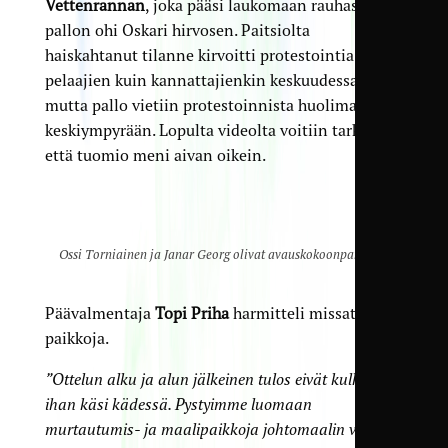
Vettenrannan
, joka pääsi laukomaan rauhassa
pallon ohi Oskari hirvosen. Paitsiolta
haiskahtanut tilanne kirvoitti protestointia niin
pelaajien kuin kannattajienkin keskuudessa,
mutta pallo vietiin protestoinnista huolimatta
keskiympyrään. Lopulta videolta voitiin tarkistaa,
että tuomio meni aivan oikein.
Ossi Torniainen ja Janar Georg olivat avauskokoonpanossa.
Päävalmentaja
Topi Priha
harmitteli missattuja
paikkoja.
”Ottelun alku ja alun jälkeinen tulos eivät kulkeneet
ihan käsi kädessä. Pystyimme luomaan
murtautumis- ja maalipaikkoja johtomaalin verran,