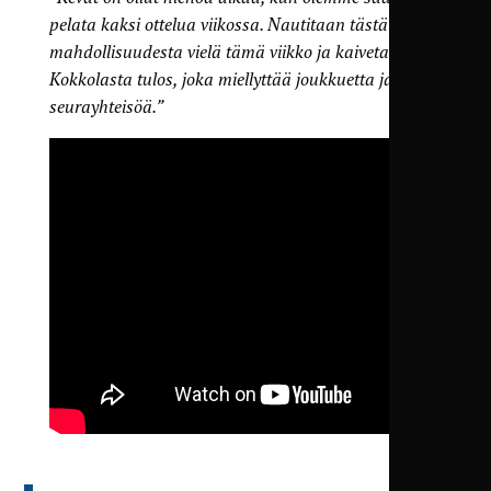
pelata kaksi ottelua viikossa. Nautitaan tästä
mahdollisuudesta vielä tämä viikko ja kaivetaan
Kokkolasta tulos, joka miellyttää joukkuetta ja
seurayhteisöä.”