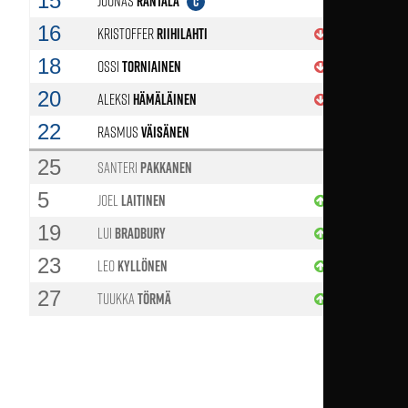
15
Joonas
Rantala
C
16
Kristoffer
Riihilahti
56'
18
Ossi
Torniainen
56'
20
Aleksi
Hämäläinen
56'
22
Rasmus
Väisänen
25
Santeri
Pakkanen
5
Joel
Laitinen
56'
19
Lui
Bradbury
56'
23
Leo
Kyllönen
56'
27
Tuukka
Törmä
56'