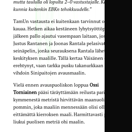
mutta taululla oli lopulta 2–0 vastustajalle. Kaikki
kunnia kuitenkin EBKn tehokkuudelle.”
TamUn vastausta ei kuitenkaan tarvinnut odottaa
kauaa. Hetken aikaa kestäneen lyhytsyöttö­pelin
jälkeen pallo ajautui vasempaan laitaan, jossa
Justus Rantanen ja Joonas Rantala pelasivat
seinäpelin, jonka seurauksena Rantala lähetti
keskityksen maalille. Tällä kertaa Väisänen ei
erehtynyt, vaan tarkka pusku takanurkkaan toi
vihdoin Sinipaitojen avausmaalin.
Vielä ennen avauspuoliskon loppua
Ossi
Torniainen
pääsi täräyttämään reilusta parista­
kymmenestä metristä hirvittävän maanuoliais­
pommin, joka maaliin mennessään olisi ollut
eittämättä kierroksen maali. Harmittavasti pallo
liukui puolisen metriä ohi maalin.