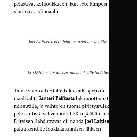
pelastivat kotijoukkueen, kun veto kimposi
ylärimasta yli maalin.
Joel Laitinen teki ilahduttavan paluun kentälle.
Leo Kyllönen toi juoksuvoimaa oikealle laidalle.
TamU vaihtoi kentälle koko vaihtopenkin
maalivahti
Santeri Pakkasta
lukuunottamatta 56.
minuutilla, ja vaihtojen tuoma piristys­ruiske siirsi
pelin entistä vahvemmin EBK:n päähän kenttää.
Erityisen ilahduttavaa oli nähdä
Joel Laitisen
paluu kentälle loukkaantumisen jälkeen.