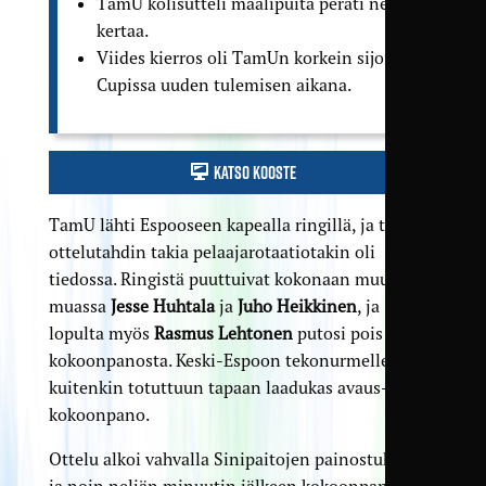
TamU kolisutteli maalipuita peräti neljä
kertaa.
Viides kierros oli TamUn korkein sijoitus
Cupissa uuden tulemisen aikana.
Katso kooste
TamU lähti Espooseen kapealla ringillä, ja tiiviin
ottelutahdin takia pelaaja­rotaatiotakin oli
tiedossa. Ringistä puuttuivat kokonaan muun
muassa
Jesse Huhtala
ja
Juho Heikkinen
, ja
lopulta myös
Rasmus Lehtonen
putosi pois
kokoonpanosta. Keski-Espoon tekonurmelle asteli
kuitenkin totuttuun tapaan laadukas avaus­
kokoonpano.
Ottelu alkoi vahvalla Sinipaitojen painostuksella,