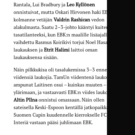
Rantala, Lui Bradbury ja
Leo Kyllönen
onnistuivat, mutta Oskari Hirvonen haki EBK:n
kolmanne vetäjän
Valdrin Rashican
vedon
alakulmasta. Saatu 2–3-johto kääntyi kuitenkin
tasatilanteeksi, kun EBK:n maalille lisäajalla
vaihdettu Rasmus Koirikivi torjui Noel Hasan
laukauksen ja
Etrit Halimi
laittoi oman
laukauksensa sisään.
Näin pilkkukisa oli tasalukemissa 3–3 ennen
viidensiä laukojia. TamUn viidentenä laukojana
ampunut Laitinen osui – kuinkas muuten –
ylärimaan, ja vastaavasti EBK:n viides laukoja
Altin Pllna
onnistui omassaan. Näin ollen
sateisella Keski-Espoon kentällä jatkopaikkaa
Suomen Cupin kuudennelle kierrokselle FC
Interiä vastaan pääsi juhlimaan EBK.