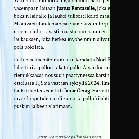
Vain noin minuuttia myöhemmin pallo pelattiin
vasempaan laitaan
Justus Rantaselle
, joka eteni
boksin laidalle ja laukoi tulisesti kohti maalia.
Maalivahti Lindeman sai vain vaivoin torjuttua
eteensä inhottavasti maasta pompanneen
laukauksen, joka hetkeä myöhemmin siivottiin
pois boksista.
Reilun seitsemän minuutin kohdalla
Noel Hasa
lähetti ristipallon takatolpalle. Aivan kuten
riemukkaassa nousuun päättyneessä karsinta­
ottelussa HJS:aa vastaan syksyllä 2024, ilmojen
halki tilanteeseen liiti
Janar Georg
. Harmittavasti
myös lopputulema oli sama, ja pallo kilahti
puskun jälkeen ylärimaan.
Janar Georg puskee pallon ylärimaan.