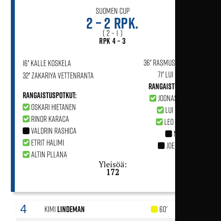
Suomen Cup
2 – 2 rpk.
( 2 – 1 )
rpk 4 – 3
36′ Rasmus Väisänen
16′ Kalle Koskela
71′ Lui Bradbury
32′ Zakariya Vettenranta
Rangaistuspotkut:
Rangaistuspotkut:
Joonas Rantala
Oskari Hietanen
Lui Bradbury
Rinor Karaca
Leo Kyllönen
Valdrin Rashica
Noel Hasa
Etrit Halimi
Joel Laitinen
Altin Pllana
Yleisöä:
172
4
Kimi
Lindeman
60'
90'