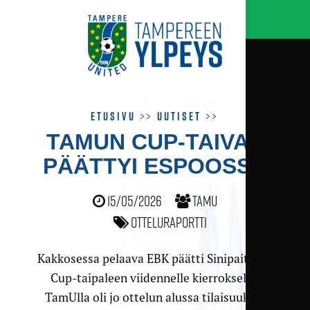
Etusivu
>>
Uutiset
>>
TAMUN CUP-TAIVAL
PÄÄTTYI ESPOOSSA
15/05/2026
TamU
Otteluraportti
Kakkosessa pelaava EBK päätti Sinipaitojen
Cup-taipaleen viidennelle kierrokselle.
TamUlla oli jo ottelun alussa tilaisuuksia