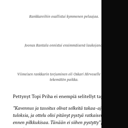
Rankkareihin osallistui kymmenen pelaajaa.
Joonas Rantala onnistui ensimmäisenä laukojana.
Viimeisen rankkarin torjuminen oli Oskari Hirvoselle täysin
tekemätön paikka.
Pettynyt Topi Priha ei enempiä selitellyt tappiota.
”Kavennus ja tasoitus olivat selkeitä takaa-ajon
tuloksia, ja ottelu olisi pitänyt pystyä ratkaisemaan
ennen pilkkukisaa. Tänään ei siihen pystytty”
, Priha