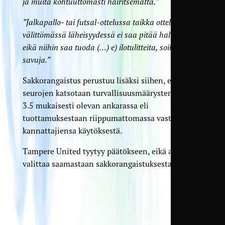
ja muita kohtuuttomasti häiritsemättä.”
”Jalkapallo- tai futsal-ottelussa taikka ottelupaikan
välittömässä läheisyydessä ei saa pitää hallussa
eikä niihin saa tuoda (…) e) ilotulitteita, soihtuja tai
savuja.”
Sakkorangaistus perustuu lisäksi siihen, että
seurojen katsotaan turvallisuusmäärysten kohdan
3.5 mukaisesti olevan ankarassa eli
tuottamuksestaan riippumattomassa vastuussa
kannattajiensa käytöksestä.
Tampere United tyytyy päätökseen, eikä aio
valittaa saamastaan sakkorangaistuksesta.