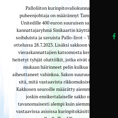
Palloliiton kurinpitovaliokunnan
puheenjohtaja on määrännyt Tampere
Unitedille 400 euron suuruisen sakon
kannattajaryhmä Sinikaartin käyttämistä
soihduista ja savuista Pallo-Iirot – TamU -
ottelussa 28.7.2023. Lisäksi sakkoon vaikutti
vieraskannattajien katsomosta kentälle
heitetyt tyhjät oluttölkit, jotka eivät raportin
mukaan häirinneet pelin kulkua tai
aiheuttaneet vahinkoa. Sakon suuruus vastaa
sitä, mitä vastaavista rikkomuksista on
Kakkosen seuroille määrätty aiemminkin,
joskin ensikertalaiselle sakko on
tavanomaisesti alempi kuin aiemminkin
vastaavissa asioissa kurinpitokäsittelyssä