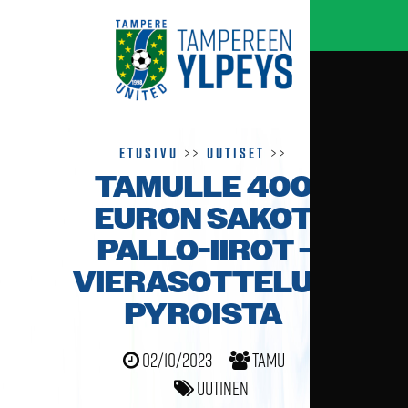
Etusivu
>>
Uutiset
>>
TAMULLE 400
EURON SAKOT
PALLO-IIROT -
VIERAS­OTTELUN
PYROISTA
02/10/2023
TamU
Uutinen