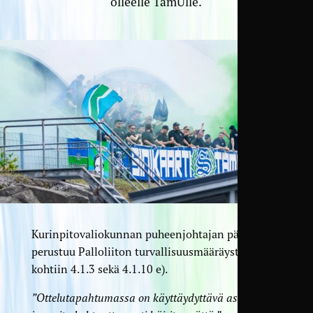
olleelle TamUlle.
Kurinpitovaliokunnan puheenjohtajan päätös
perustuu Palloliiton turvallisuusmääräysten
kohtiin 4.1.3 sekä 4.1.10 e).
”Ottelutapahtumassa on käyttäydyttävä asiallisesti