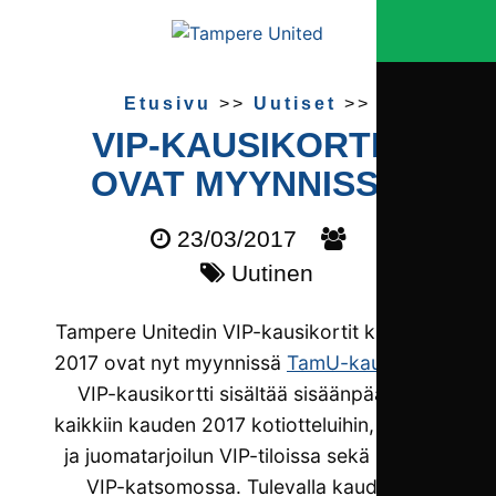
Etusivu
>>
Uutiset
>>
VIP-KAUSIKORTIT
OVAT MYYNNISSÄ
23/03/2017
Uutinen
Tampere Unitedin VIP-kausikortit kaudelle
2017 ovat nyt myynnissä
TamU-kaupassa
.
VIP-kausikortti sisältää sisäänpääsyn
kaikkiin kauden 2017 kotiotteluihin, ruoka-
ja juomatarjoilun VIP-tiloissa sekä paikat
VIP-katsomossa. Tulevalla kaudella