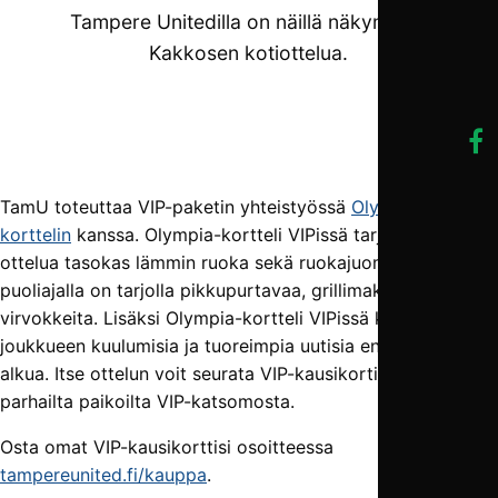
Tampere Unitedilla on näillä näkymin 11
Kakkosen kotiottelua.
TamU toteuttaa VIP-paketin yhteistyössä
Olympia-
korttelin
kanssa. Olympia-kortteli VIPissä tarjotaan ennen
ottelua tasokas lämmin ruoka sekä ruokajuoma, ja
puoliajalla on tarjolla pikkupurtavaa, grillimakkaraa ja
virvokkeita. Lisäksi Olympia-kortteli VIPissä kuulet
joukkueen kuulumisia ja tuoreimpia uutisia ennen ottelun
alkua. Itse ottelun voit seurata VIP-kausikortilla katsomon
parhailta paikoilta VIP-katsomosta.
Osta omat VIP-kausikorttisi osoitteessa
tampereunited.fi/kauppa
.