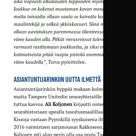
aika nopeasti alkukauden tappioiden myötä.
Joukkue on kokenut muutaman kovan menetyksen,
mutta toisaalta ollaan saatu se kaivattu laadukas
maalintekijä ja selkeä ykköskassari. Siinä mielessä
ollaan aavistuksen paremmassa tilanteessa kuin
viime kauden alla. Pitkät vierasreissut tulevat
varmasti rasittamaan joukkuetta, ja siksi erityisesti
kotimatseista pitää raapia pisteitä enemmän kuin
viime kaudella”
, Toiva pyörittelee.
ASIANTUNTIJARINKIIN UUTTA ILMETTÄ
Asiantuntijarinkiin hyppää mukaan kolme uutta,
mutta Tampere Unitedin seurayhteisölle kovin
tuttua kasvoa.
Ali Koljonen
kirjautti nimensä
seurahistoriaan upealla tasoitusmaalillaan Ilves-
Kissoja vastaan Pyynikillä syyskuisena iltana
2016 varmistaen sarjanousun Kakkoseen.
Koljosen piti alun perin olla osa myös Tampere