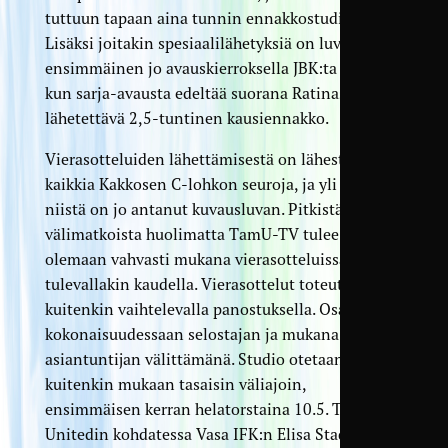
tuttuun tapaan aina tunnin ennakkostudio.
Lisäksi joitakin spesiaalilähetyksiä on luvassa –
ensimmäinen jo avauskierroksella JBK:ta vastaan,
kun sarja-avausta edeltää suorana Ratinasta
lähetettävä 2,5-tuntinen kausiennakko.
Vierasotteluiden lähettämisestä on lähestytty
kaikkia Kakkosen C-lohkon seuroja, ja yli puolet
niistä on jo antanut kuvausluvan. Pitkistä
välimatkoista huolimatta TamU-TV tulee siis
olemaan vahvasti mukana vierasotteluissa
tulevallakin kaudella. Vierasottelut toteutetaan
kuitenkin vaihtelevalla panostuksella. Osa tulee
kokonaisuudessaan selostajan ja mukana olevan
asiantuntijan välittämänä. Studio otetaan
kuitenkin mukaan tasaisin väliajoin,
ensimmäisen kerran helatorstaina 10.5. Tampere
Unitedin kohdatessa Vasa IFK:n Elisa Stadionilla