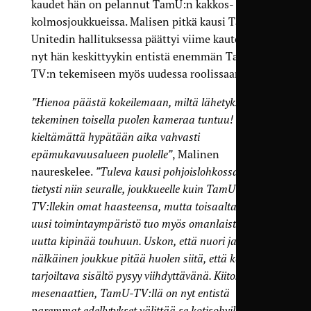
kaudet hän on pelannut TamU:n kakkos- ja
kolmosjoukkueissa. Malisen pitkä kausi Tampere
Unitedin hallituksessa päättyi viime kauteen ja
nyt hän keskittyykin entistä enemmän TamU-
TV:n tekemiseen myös uudessa roolissaan.
”Hienoa päästä kokeilemaan, miltä lähetyksen
tekeminen toisella puolen kameraa tuntuu! Tässä
kieltämättä hypätään aika vahvasti
epämukavuusalueen puolelle”
, Malinen
naureskelee.
”Tuleva kausi pohjoislohkossa asettaa
tietysti niin seuralle, joukkueelle kuin TamU-
TV:llekin omat haasteensa, mutta toisaalta täysin
uusi toimintaympäristö tuo myös omanlaistaan
uutta kipinää touhuun. Uskon, että nuori ja
nälkäinen joukkue pitää huolen siitä, että kentältä
tarjoiltava sisältö pysyy viihdyttävänä. Kiitos
mesenaattien, TamU-TV:llä on nyt entistä
paremmat edellytykset välittää se kotisohville.