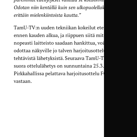
Odotan niin kentällä kuin sen ulkopuolellakin
erittäin mielenkiintoista kautta.”
TamU-TV:n uuden tekniikan kokeilut etenevät jo
ennen kauden alkua, ja riippuen siitä miten
nopeasti laitteisto saadaan hankittua, voi tuloksia
odottaa näkyville jo talven harjoitusotteluista
tehtävistä lähetyksistä. Seuraava TamU-TV:n
suora ottelulähetys on sunnuntaina 25.3.
Pirkkahallissa pelattava harjoitusottelu FC KTP:ta
vastaan.