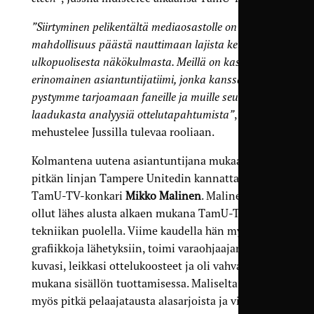
”Siirtyminen pelikentältä mediaosastolle on
mahdollisuus päästä nauttimaan lajista kentän
ulkopuolisesta näkökulmasta. Meillä on kasassa
erinomainen asiantuntijatiimi, jonka kanssa
pystymme tarjoamaan faneille ja muille seuraajille
laadukasta analyysiä ottelutapahtumista”
,
mehustelee Jussilla tulevaa rooliaan.
Kolmantena uutena asiantuntijana mukaan tulee
pitkän linjan Tampere Unitedin kannattaja ja
TamU-TV-konkari
Mikko Malinen
. Malinen on
ollut lähes alusta alkaen mukana TamU-TV:n
tekniikan puolella. Viime kaudella hän myös teki
grafiikkoja lähetyksiin, toimi varaohjaajana,
kuvasi, leikkasi ottelukoosteet ja oli vahvasti
mukana sisällön tuottamisessa. Maliselta löytyy
myös pitkä pelaajatausta alasarjoista ja viimeiset