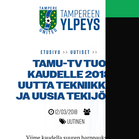
Etusivu
>>
Uutiset
>>
TAMU-TV TUO
KAUDELLE 2018
UUTTA TEKNIIKKAA
JA UUSIA TEKIJÖITÄ
12/03/2018
Uutinen
Viime kaudella suuren harppauksen