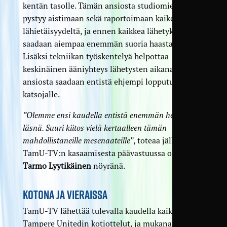
kentän tasolle. Tämän ansiosta studiomiehitys
pystyy aistimaan sekä raportoimaan kaiken
lähietäisyydeltä, ja ennen kaikkea lähetyksiin
saadaan aiempaa enemmän suoria haastatteluja.
Lisäksi tekniikan työskentelyä helpottaa
keskinäinen ääniyhteys lähetysten aikana. Sen
ansiosta saadaan entistä ehjempi lopputulos
katsojalle.
”Olemme ensi kaudella entistä enemmän hetkessä
läsnä. Suuri kiitos vielä kertaalleen tämän
mahdollistaneille mesenaateille”
, toteaa jälleen
TamU-TV:n kasaamisesta päävastuussa ollut
Tarmo Lyytikäinen
nöyränä.
KOTONA JA VIERAISSA
TamU-TV lähettää tulevalla kaudella kaikki
Tampere Unitedin kotiottelut, ja mukana on