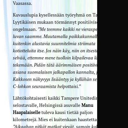
Vaasassa.
Kuvauslupia kysellessään työryhmä on Tarmo
Lyytikäisen mukaan törmännyt positiiviseen
ongelmaan.
”Me teemme kaikki ne vieraspelit, mihin
luvan saamme. Muutamalla paikkakunnalla on
kuitenkin alustavia suunnitelmia striimata
kotiotteluita itse. Jos näin käy, niin on itsestään
selvää, ettemme mene tuolloin kilpailevaa lähetystä
tekemään. Pidän tätä äärimmäisen positiivisena
asiana suomalaisen jalkapallon kannalta, jos
Kakkosen näkyvyys lisääntyy ja kyllähän se paljon
C-lohkon seuraamista helpottaisi.”
Lähtökohtaisesti kaikki Tampere Unitedin ottelut
selostavalle, Helsingissä asuvalle
Manu
Haapalaiselle
tuleva kausi tietää paljon
kilometrejä. Mies ei kuitenkaan haastetta pelästy.
”Aikaahan pitkät matkat vievät, samoin kokonaan