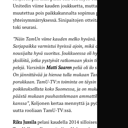
Unitedin viime kauden joukkuetta, mutta miehen
muutettua pois paikkakunnalta sopimus purettiin
yhteisymmärryksessä. Sinipaitojen otteita hän
toki seurasi.
”Näin TamUn viime kauden melko hyvänä.
Sarjapaikka varmistui hyvissä ajoin, mikä on aina
nousijalta hyvä suoritus. Joukkueessa oli hyviä
yksilöitä, jotka pystyivät ratkomaan yksin tiukkoja
pelejä. Varsinkin
Matti Saaren
peliä oli ilo seurata.
On jännittävää ja hienoa tulla mukaan TamU-TV:n
porukkaan. TamU-TV:n toiminta on täysin
poikkeuksellista koko Suomessa, ja on mukava
päästä mukaan puuhastelemaan ammattilaisten
kanssa”
, Koljonen kertaa mennyttä ja pyörittelee
uutta rooliaan TamU-TV:ssä.
Riku Jussila
pelasi kaudella 2014 silloisessa