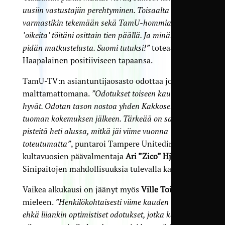
uusiin vastustajiin perehtyminen. Toisaalta pystyn
varmastikin tekemään sekä TamU-hommia että
’oikeita’ töitäni osittain tien päällä. Ja minähän
pidän matkustelusta. Suomi tutuksi!”
toteaa
Haapalainen positiiviseen tapaansa.
TamU-TV:n asiantuntijaosasto odottaa jo kautta
malttamattomana.
”Odotukset toiseen kauteen ovat
hyvät. Odotan tason nostoa yhden Kakkosen kauden
tuoman kokemuksen jälkeen. Tärkeää on saada
pisteitä heti alussa, mitkä jäi viime vuonna
toteutumatta”
, puntaroi Tampere Unitedin
kultavuosien päävalmentaja
Ari ”Zico” Hjelm
Sinipaitojen mahdollisuuksia tulevalla kaudella.
Vaikea alkukausi on jäänyt myös
Ville Toivan
mieleen.
”Henkilökohtaisesti viime kauden alla oli
ehkä liiankin optimistiset odotukset, jotka karisivat