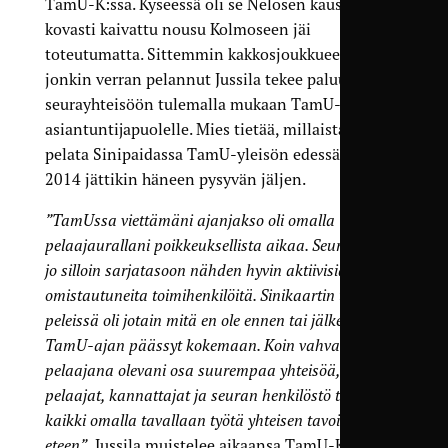
TamU-K:ssa. Kyseessä oli se Nelosen kausi, jona
kovasti kaivattu nousu Kolmoseen jäi
toteutumatta. Sittemmin kakkosjoukkueessa
jonkin verran pelannut Jussila tekee paluun
seurayhteisöön tulemalla mukaan TamU-TV:n
asiantuntijapuolelle. Mies tietää, millaista on
pelata Sinipaidassa TamU-yleisön edessä. Kausi
2014 jättikin häneen pysyvän jäljen.
”TamUssa viettämäni ajanjakso oli omalla
pelaajaurallani poikkeuksellista aikaa. Seurassa oli
jo silloin sarjatasoon nähden hyvin aktiivisia ja
omistautuneita toimihenkilöitä. Sinikaartin tuki
peleissä oli jotain mitä en ole ennen tai jälkeen
TamU-ajan päässyt kokemaan. Koin vahvasti
pelaajana olevani osa suurempaa yhteisöä, jossa
pelaajat, kannattajat ja seuran henkilöstö tekivät
kaikki omalla tavallaan työtä yhteisen tavoitteen
eteen”
, Jussila muistelee aikaansa TamU-K:ssa.