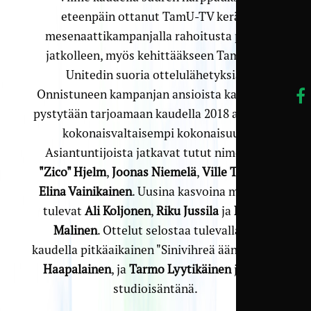
eteenpäin ottanut TamU-TV keräsi
mesenaattikampanjalla rahoitusta paitsi
jatkolleen, myös kehittääkseen Tampere
Unitedin suoria ottelulähetyksiä.
Onnistuneen kampanjan ansioista katsojille
pystytään tarjoamaan kaudella 2018 aiempaa
kokonaisvaltaisempi kokonaisuus.
Asiantuntijoista jatkavat tutut nimet
Ari
"Zico" Hjelm
,
Joonas Niemelä
,
Ville Toiva
ja
Elina Vainikainen
. Uusina kasvoina mukaan
tulevat
Ali Koljonen
,
Riku Jussila
ja
Mikko
Malinen
. Ottelut selostaa tulevallakin
kaudella pitkäaikainen "Sinivihreä ääni"
Manu
Haapalainen
, ja
Tarmo Lyytikäinen
jatkaa
studioisäntänä.