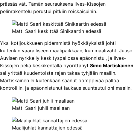
prässäsivät. Tämän seurauksena Ilves-Kissojen
pelinrakentelu perustui pitkiin roiskaisuihin.
Matti Saari keskittää Sinikaartin edessä
Yksi kotijoukkueen pidemmistä hyökkäyksistä johti
kuitenkin vaaralliseen maalipaikkaan, kun maalivahti Juuso
Auvisen nyrkkeily keskityspallossa epäonnistui, ja Ilves-
Kissojen peliä keskikentällä pyörittänyt
Simo Martiskainen
sai yrittää kuudentoista rajan takaa tyhjään maaliin.
Martiskainen ei kuitenkaan saanut pomppivaa palloa
kontrolliin, ja epäonnistunut laukaus suuntautui ohi maalin.
Matti Saari juhlii maaliaan
Maalijuhlat kannattajien edessä