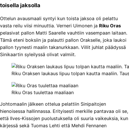
toisella jaksolla
Ottelun avausmaali syntyi kun toista jaksoa oli pelattu
vasta reilu viisi minuuttia. Verneri Uimonen ja
Riku Oras
pelasivat pallon Matti Saarelle vauhtiin vasempaan laitaan.
Tämä eteni boksiin ja palautti pallon Orakselle, joka laukoi
pallon tyynesti maalin takanurkkaan. Villit juhlat päädyssä
Sinikaartin syleilyssä olivat valmiit.
Riku Oraksen laukaus lipuu tolpan kautta maaliin. Taus
Riku Oras tuulettaa maaliaan
Johtomaalin jälkeen ottelua pelattiin Sinipaitojen
hienoisessa hallinnassa. Erityisesti merkille pantavaa oli se,
että Ilves-Kissojen puolustuksella oli suuria vaikeuksia, kun
kärjessä sekä Tuomas Lehti että Mehdi Fennanen