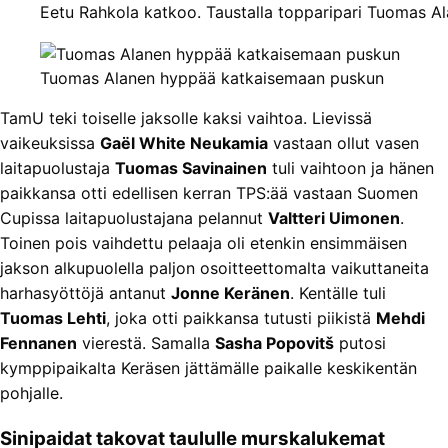
Eetu Rahkola katkoo. Taustalla topparipari Tuomas Al
Tuomas Alanen hyppää katkaisemaan puskun
TamU teki toiselle jaksolle kaksi vaihtoa. Lievissä
vaikeuksissa
Gaël White Neukamia
vastaan ollut vasen
laitapuolustaja
Tuomas Savinainen
tuli vaihtoon ja hänen
paikkansa otti edellisen kerran TPS:ää vastaan Suomen
Cupissa laitapuolustajana pelannut
Valtteri Uimonen
.
Toinen pois vaihdettu pelaaja oli etenkin ensimmäisen
jakson alkupuolella paljon osoitteettomalta vaikuttaneita
harhasyöttöjä antanut
Jonne Keränen
. Kentälle tuli
Tuomas Lehti
, joka otti paikkansa tutusti piikistä
Mehdi
Fennanen
vierestä. Samalla
Sasha Popovitš
putosi
kymppipaikalta Keräsen jättämälle paikalle keskikentän
pohjalle.
Sinipaidat takovat taululle murskalukemat