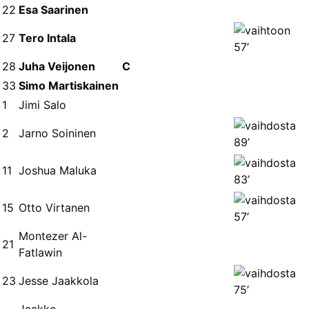
22
Esa Saarinen
27
Tero Intala
57’
28
Juha Veijonen
C
33
Simo Martiskainen
1
Jimi Salo
2
Jarno Soininen
89’
11
Joshua Maluka
83’
15
Otto Virtanen
57’
Montezer Al-
21
Fatlawin
23
Jesse Jaakkola
75’