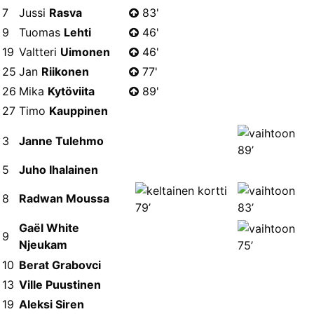
7
Jussi
Rasva
83'
9
Tuomas
Lehti
46'
19
Valtteri
Uimonen
46'
25
Jan
Riikonen
77'
26
Mika
Kytöviita
89'
27
Timo
Kauppinen
3
Janne Tulehmo
89’
5
Juho Ihalainen
8
Radwan Moussa
79’
83’
Gaël White
9
Njeukam
75’
10
Berat Grabovci
13
Ville Puustinen
19
Aleksi Siren