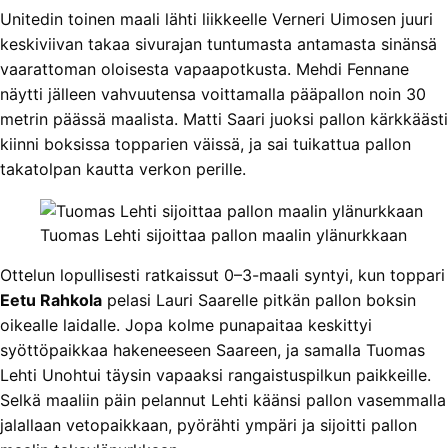
Unitedin toinen maali lähti liikkeelle Verneri Uimosen juuri
keskiviivan takaa sivurajan tuntumasta antamasta sinänsä
vaarattoman oloisesta vapaapotkusta. Mehdi Fennane
näytti jälleen vahvuutensa voittamalla pääpallon noin 30
metrin päässä maalista. Matti Saari juoksi pallon kärkkäästi
kiinni boksissa topparien väissä, ja sai tuikattua pallon
takatolpan kautta verkon perille.
Tuomas Lehti sijoittaa pallon maalin ylänurkkaan
Ottelun lopullisesti ratkaissut 0–3-maali syntyi, kun toppari
Eetu Rahkola
pelasi Lauri Saarelle pitkän pallon boksin
oikealle laidalle. Jopa kolme punapaitaa keskittyi
syöttöpaikkaa hakeneeseen Saareen, ja samalla Tuomas
Lehti Unohtui täysin vapaaksi rangaistuspilkun paikkeille.
Selkä maaliin päin pelannut Lehti käänsi pallon vasemmalla
jalallaan vetopaikkaan, pyörähti ympäri ja sijoitti pallon