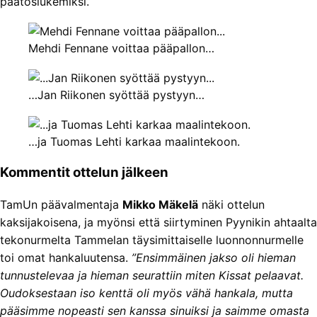
päätöslukemiksi.
Mehdi Fennane voittaa pääpallon…
…Jan Riikonen syöttää pystyyn…
…ja Tuomas Lehti karkaa maalintekoon.
Kommentit ottelun jälkeen
TamUn päävalmentaja
Mikko Mäkelä
näki ottelun
kaksijakoisena, ja myönsi että siirtyminen Pyynikin ahtaalta
tekonurmelta Tammelan täysimittaiselle luonnonnurmelle
toi omat hankaluutensa.
”Ensimmäinen jakso oli hieman
tunnustelevaa ja hieman seurattiin miten Kissat pelaavat.
Oudoksestaan iso kenttä oli myös vähä hankala, mutta
pääsimme nopeasti sen kanssa sinuiksi ja saimme omasta