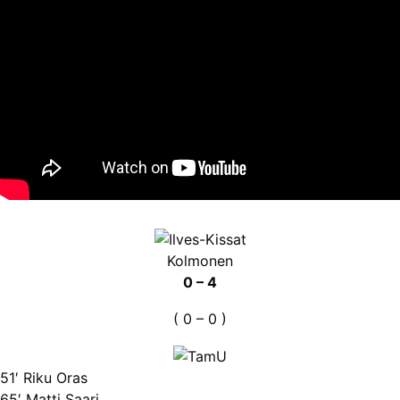
Kolmonen
0 – 4
( 0 – 0 )
51′ Riku Oras
65′ Matti Saari