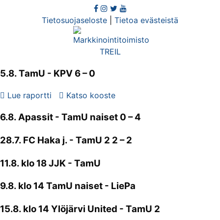
Tietosuojaseloste
|
Tietoa evästeistä
5.8.
TamU
- KPV 6 – 0
Lue raportti
Katso kooste
6.8. Apassit -
TamU naiset
0 – 4
28.7. FC Haka j. -
TamU 2
2 – 2
11.8. klo 18 JJK - TamU
9.8. klo 14 TamU naiset - LiePa
15.8. klo 14 Ylöjärvi United - TamU 2