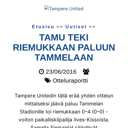
Etusivu
>>
Uutiset
>>
TAMU TEKI
RIEMUKKAAN PALUUN
TAMMELAAN
23/06/2016
Otteluraportti
Tampere Unitedin tällä erää yhden ottelun
mittaiseksi jäävä paluu Tammelan
Stadionille toi riemukkaan 0–4 (0–0) -
voiton paikalliskilpailija Ilves-Kissoista.
Samalla Sinipaidat säilyttivät