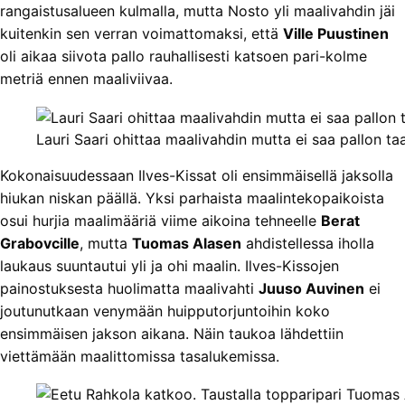
rangaistusalueen kulmalla, mutta Nosto yli maalivahdin jäi
kuitenkin sen verran voimattomaksi, että
Ville Puustinen
oli aikaa siivota pallo rauhallisesti katsoen pari-kolme
metriä ennen maaliviivaa.
Lauri Saari ohittaa maalivahdin mutta ei saa pallon ta
Kokonaisuudessaan Ilves-Kissat oli ensimmäisellä jaksolla
hiukan niskan päällä. Yksi parhaista maalintekopaikoista
osui hurjia maalimääriä viime aikoina tehneelle
Berat
Grabovcille
, mutta
Tuomas Alasen
ahdistellessa iholla
laukaus suuntautui yli ja ohi maalin. Ilves-Kissojen
painostuksesta huolimatta maalivahti
Juuso Auvinen
ei
joutunutkaan venymään huipputorjuntoihin koko
ensimmäisen jakson aikana. Näin taukoa lähdettiin
viettämään maalittomissa tasalukemissa.