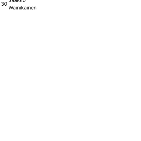
Jaakko
30
Wainikainen