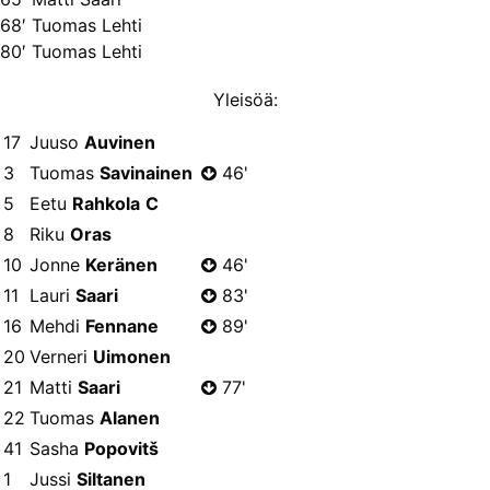
68′ Tuomas Lehti
80′ Tuomas Lehti
Yleisöä:
17
Juuso
Auvinen
3
Tuomas
Savinainen
46'
5
Eetu
Rahkola
C
8
Riku
Oras
10
Jonne
Keränen
46'
11
Lauri
Saari
83'
16
Mehdi
Fennane
89'
20
Verneri
Uimonen
21
Matti
Saari
77'
22
Tuomas
Alanen
41
Sasha
Popovitš
1
Jussi
Siltanen