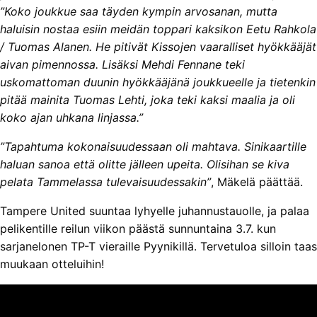
”Koko joukkue saa täyden kympin arvosanan, mutta
haluisin nostaa esiin meidän toppari kaksikon Eetu Rahkola
/ Tuomas Alanen. He pitivät Kissojen vaaralliset hyökkääjät
aivan pimennossa. Lisäksi Mehdi Fennane teki
uskomattoman duunin hyökkääjänä joukkueelle ja tietenkin
pitää mainita Tuomas Lehti, joka teki kaksi maalia ja oli
koko ajan uhkana linjassa.”
”Tapahtuma kokonaisuudessaan oli mahtava. Sinikaartille
haluan sanoa että olitte jälleen upeita. Olisihan se kiva
pelata Tammelassa tulevaisuudessakin”
, Mäkelä päättää.
Tampere United suuntaa lyhyelle juhannustauolle, ja palaa
pelikentille reilun viikon päästä sunnuntaina 3.7. kun
sarjanelonen TP-T vieraille Pyynikillä. Tervetuloa silloin taas
muukaan otteluihin!