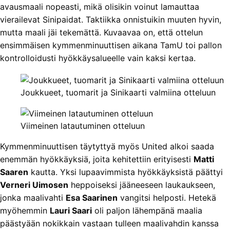
avausmaali nopeasti, mikä olisikin voinut lamauttaa
vierailevat Sinipaidat. Taktiikka onnistuikin muuten hyvin,
mutta maali jäi tekemättä. Kuvaavaa on, että ottelun
ensimmäisen kymmenminuuttisen aikana TamU toi pallon
kontrolloidusti hyökkäysalueelle vain kaksi kertaa.
Joukkueet, tuomarit ja Sinikaarti valmiina otteluun
Viimeinen latautuminen otteluun
Kymmenminuuttisen täytyttyä myös United alkoi saada
enemmän hyökkäyksiä, joita kehitettiin erityisesti
Matti
Saaren
kautta. Yksi lupaavimmista hyökkäyksistä päättyi
Verneri Uimosen
heppoiseksi jääneeseen laukaukseen,
jonka maalivahti
Esa Saarinen
vangitsi helposti. Hetekä
myöhemmin
Lauri Saari
oli paljon lähempänä maalia
päästyään nokikkain vastaan tulleen maalivahdin kanssa