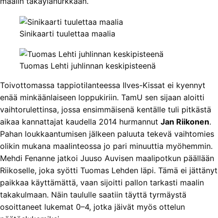
maalin takaylänurkkaan.
Sinikaarti tuulettaa maalia
Tuomas Lehti juhlinnan keskipisteenä
Toivottomassa tappiotilanteessa Ilves-Kissat ei kyennyt
enää minkäänlaiseen loppukiriin. TamU sen sijaan aloitti
vaihtorulettinsa, jossa ensimmäisenä kentälle tuli pitkästä
aikaa kannattajat kaudella 2014 hurmannut
Jan Riikonen
.
Pahan loukkaantumisen jälkeen paluuta tekevä vaihtomies
olikin mukana maalinteossa jo pari minuuttia myöhemmin.
Mehdi Fenanne jatkoi Juuso Auvisen maalipotkun päällään
Riikoselle, joka syötti Tuomas Lehden läpi. Tämä ei jättänyt
paikkaa käyttämättä, vaan sijoitti pallon tarkasti maalin
takakulmaan. Näin taululle saatiin täyttä tyrmäystä
osoittaneet lukemat 0–4, jotka jäivät myös ottelun