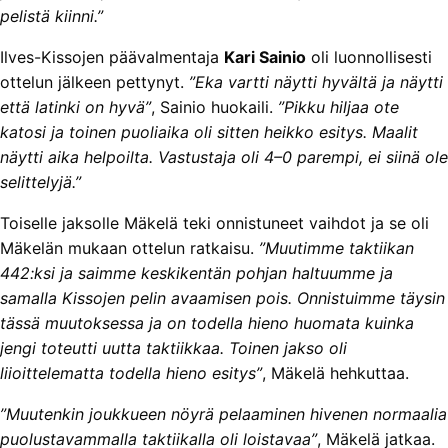
pelistä kiinni.”
Ilves-Kissojen päävalmentaja
Kari Sainio
oli luonnollisesti
ottelun jälkeen pettynyt.
”Eka vartti näytti hyvältä ja näytti
että latinki on hyvä”
, Sainio huokaili.
”Pikku hiljaa ote
katosi ja toinen puoliaika oli sitten heikko esitys. Maalit
näytti aika helpoilta. Vastustaja oli 4–0 parempi, ei siinä ole
selittelyjä.”
Toiselle jaksolle Mäkelä teki onnistuneet vaihdot ja se oli
Mäkelän mukaan ottelun ratkaisu.
”Muutimme taktiikan
442:ksi ja saimme keskikentän pohjan haltuumme ja
samalla Kissojen pelin avaamisen pois. Onnistuimme täysin
tässä muutoksessa ja on todella hieno huomata kuinka
jengi toteutti uutta taktiikkaa. Toinen jakso oli
liioittelematta todella hieno esitys”
, Mäkelä hehkuttaa.
”Muutenkin joukkueen nöyrä pelaaminen hivenen normaalia
puolustavammalla taktiikalla oli loistavaa”
, Mäkelä jatkaa.