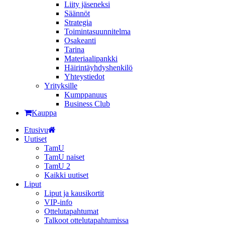
Liity jäseneksi
Säännöt
Strategia
Toimintasuunnitelma
Osakeanti
Tarina
Materiaalipankki
Häirintä­yhdyshenkilö
Yhteystiedot
Yrityksille
Kumppanuus
Business Club
Kauppa
Etusivu
Uutiset
TamU
TamU naiset
TamU 2
Kaikki uutiset
Liput
Liput ja kausikortit
VIP-info
Ottelutapahtumat
Talkoot ottelutapahtumissa