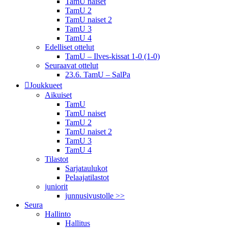
TamU naiset
TamU 2
TamU naiset 2
TamU 3
TamU 4
Edelliset ottelut
TamU – Ilves-kissat 1-0 (1-0)
Seuraavat ottelut
23.6. TamU – SalPa
Joukkueet
Aikuiset
TamU
TamU naiset
TamU 2
TamU naiset 2
TamU 3
TamU 4
Tilastot
Sarjataulukot
Pelaajatilastot
juniorit
junnusivustolle >>
Seura
Hallinto
Hallitus