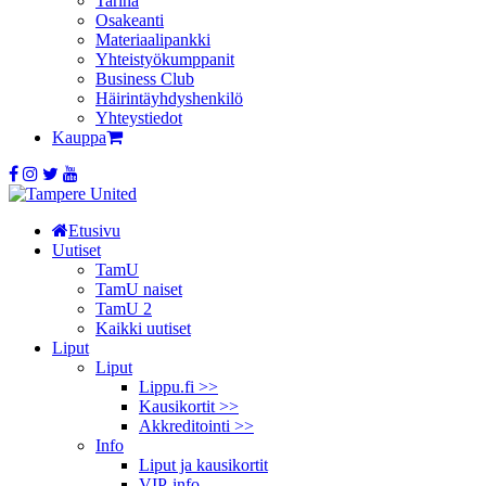
Tarina
Osakeanti
Materiaalipankki
Yhteistyö­kumppanit
Business Club
Häirintä­yhdyshenkilö
Yhteystiedot
Kauppa
Etusivu
Uutiset
TamU
TamU naiset
TamU 2
Kaikki uutiset
Liput
Liput
Lippu.fi >>
Kausikortit >>
Akkreditointi >>
Info
Liput ja kausikortit
VIP-info