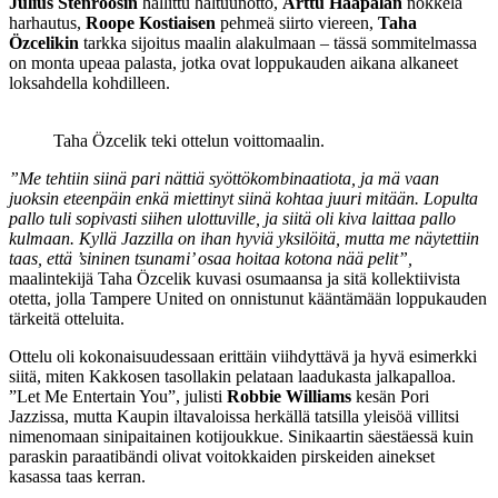
Julius Stenroosin
hallittu haltuunotto,
Arttu Haapalan
nokkela
harhautus,
Roope Kostiaisen
pehmeä siirto viereen,
Taha
Özcelikin
tarkka sijoitus maalin alakulmaan – tässä sommitelmassa
on monta upeaa palasta, jotka ovat loppukauden aikana alkaneet
loksahdella kohdilleen.
Taha Özcelik teki ottelun voittomaalin.
”Me tehtiin siinä pari nättiä syöttökombinaatiota, ja mä vaan
juoksin eteenpäin enkä miettinyt siinä kohtaa juuri mitään. Lopulta
pallo tuli sopivasti siihen ulottuville, ja siitä oli kiva laittaa pallo
kulmaan. Kyllä Jazzilla on ihan hyviä yksilöitä, mutta me näytettiin
taas, että ’sininen tsunami’ osaa hoitaa kotona nää pelit”,
maalintekijä Taha Özcelik kuvasi osumaansa ja sitä kollektiivista
otetta, jolla Tampere United on onnistunut kääntämään loppukauden
tärkeitä otteluita.
Ottelu oli kokonaisuudessaan erittäin viihdyttävä ja hyvä esimerkki
siitä, miten Kakkosen tasollakin pelataan laadukasta jalkapalloa.
”Let Me Entertain You”, julisti
Robbie Williams
kesän Pori
Jazzissa, mutta Kaupin iltavaloissa herkällä tatsilla yleisöä villitsi
nimenomaan sinipaitainen kotijoukkue. Sinikaartin säestäessä kuin
paraskin paraatibändi olivat voitokkaiden pirskeiden ainekset
kasassa taas kerran.