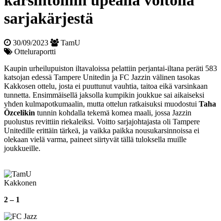
karsintoihin upealla voitolla
sarja­­kärjestä
30/09/2023
TamU
Otteluraportti
Kaupin urheilupuiston iltavaloissa pelattiin perjantai-iltana peräti 583
katsojan edessä Tampere Unitedin ja FC Jazzin välinen tasokas
Kakkosen ottelu, josta ei puuttunut vauhtia, taitoa eikä varsinkaan
tunnetta. Ensimmäisellä jaksolla kumpikin joukkue sai aikaiseksi
yhden kulmapotkumaalin, mutta ottelun ratkaisuksi muodostui
Taha
Özcelikin
tunnin kohdalla tekemä komea maali, jossa Jazzin
puolustus revittiin riekaleiksi. Voitto sarjajohtajasta oli Tampere
Unitedille erittäin tärkeä, ja vaikka paikka nousukarsinnoissa ei
olekaan vielä varma, paineet siirtyvät tällä tuloksella muille
joukkueille.
Kakkonen
2 – 1