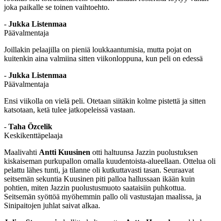
joka paikalle se toinen vaihtoehto.
-
Jukka Listenmaa
Päävalmentaja
Joillakin pelaajilla on pieniä loukkaantumisia, mutta pojat on
kuitenkin aina valmiina sitten viikonloppuna, kun peli on edessä
-
Jukka Listenmaa
Päävalmentaja
Ensi viikolla on vielä peli. Otetaan siitäkin kolme pistettä ja sitten
katsotaan, ketä tulee jatkopeleissä vastaan.
-
Taha Özcelik
Keskikenttäpelaaja
Maalivahti
Antti Kuusinen
otti haltuunsa Jazzin puolustuksen
kiskaiseman purkupallon omalla kuudentoista-alueellaan. Ottelua oli
pelattu lähes tunti, ja tilanne oli kutkuttavasti tasan. Seuraavat
seitsemän sekuntia Kuusinen piti palloa hallussaan ikään kuin
pohtien, miten Jazzin puolustusmuoto saataisiin puhkottua.
Seitsemän syöttöä myöhemmin pallo oli vastustajan maalissa, ja
Sinipaitojen juhlat saivat alkaa.