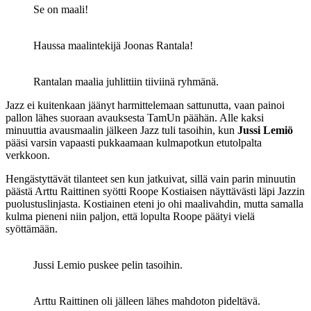
Se on maali!
Haussa maalintekijä Joonas Rantala!
Rantalan maalia juhlittiin tiiviinä ryhmänä.
Jazz ei kuitenkaan jäänyt harmittelemaan sattunutta, vaan painoi
pallon lähes suoraan avauksesta TamUn päähän. Alle kaksi
minuuttia avausmaalin jälkeen Jazz tuli tasoihin, kun
Jussi Lemiö
pääsi varsin vapaasti pukkaamaan kulmapotkun etutolpalta
verkkoon.
Hengästyttävät tilanteet sen kun jatkuivat, sillä vain parin minuutin
päästä Arttu Raittinen syötti Roope Kostiaisen näyttävästi läpi Jazzin
puolustuslinjasta. Kostiainen eteni jo ohi maalivahdin, mutta samalla
kulma pieneni niin paljon, että lopulta Roope päätyi vielä
syöttämään.
Jussi Lemio puskee pelin tasoihin.
Arttu Raittinen oli jälleen lähes mahdoton pideltävä.