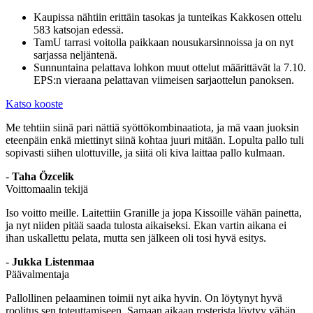
Kaupissa nähtiin erittäin tasokas ja tunteikas Kakkosen ottelu
583 katsojan edessä.
TamU tarrasi voitolla paikkaan nousu­karsinnoissa ja on nyt
sarjassa neljäntenä.
Sunnuntaina pelattava lohkon muut ottelut määrittävät la 7.10.
EPS:n vieraana pelattavan viimeisen sarja­ottelun panoksen.
Katso kooste
Me tehtiin siinä pari nättiä syöttökombinaatiota, ja mä vaan juoksin
eteenpäin enkä miettinyt siinä kohtaa juuri mitään. Lopulta pallo tuli
sopivasti siihen ulottuville, ja siitä oli kiva laittaa pallo kulmaan.
-
Taha Özcelik
Voittomaalin tekijä
Iso voitto meille. Laitettiin Granille ja jopa Kissoille vähän painetta,
ja nyt niiden pitää saada tulosta aikaiseksi. Ekan vartin aikana ei
ihan uskallettu pelata, mutta sen jälkeen oli tosi hyvä esitys.
-
Jukka Listenmaa
Päävalmentaja
Pallollinen pelaaminen toimii nyt aika hyvin. On löytynyt hyvä
roolitus sen toteuttamiseen. Samaan aikaan rosterista löytyy vähän