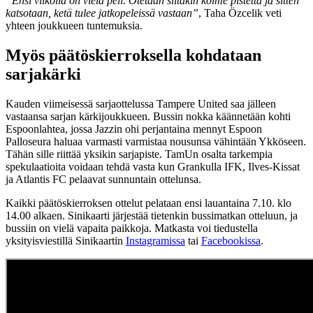
”Ensi viikolla on vielä peli. Otetaan siitäkin kolme pistettä ja sitten
katsotaan, ketä tulee jatkopeleissä vastaan”
, Taha Özcelik veti
yhteen joukkueen tuntemuksia.
Myös päätöskierroksella kohdataan
sarjakärki
Kauden viimeisessä sarjaottelussa Tampere United saa jälleen
vastaansa sarjan kärkijoukkueen. Bussin nokka käännetään kohti
Espoonlahtea, jossa Jazzin ohi perjantaina mennyt Espoon
Palloseura haluaa varmasti varmistaa nousunsa vähintään Ykköseen.
Tähän sille riittää yksikin sarjapiste. TamUn osalta tarkempia
spekulaatioita voidaan tehdä vasta kun Grankulla IFK, Ilves-Kissat
ja Atlantis FC pelaavat sunnuntain ottelunsa.
Kaikki päätöskierroksen ottelut pelataan ensi lauantaina 7.10. klo
14.00 alkaen. Sinikaarti järjestää tietenkin bussimatkan otteluun, ja
bussiin on vielä vapaita paikkoja. Matkasta voi tiedustella
yksityisviestillä Sinikaartin
Instagramissa
tai
Facebookissa
.