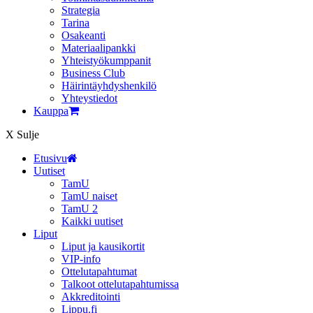
Strategia
Tarina
Osakeanti
Materiaalipankki
Yhteistyö­kumppanit
Business Club
Häirintä­yhdyshenkilö
Yhteystiedot
Kauppa
X
Sulje
Etusivu
Uutiset
TamU
TamU naiset
TamU 2
Kaikki uutiset
Liput
Liput ja kausikortit
VIP-info
Ottelutapahtumat
Talkoot ottelutapahtumissa
Akkreditointi
Lippu.fi