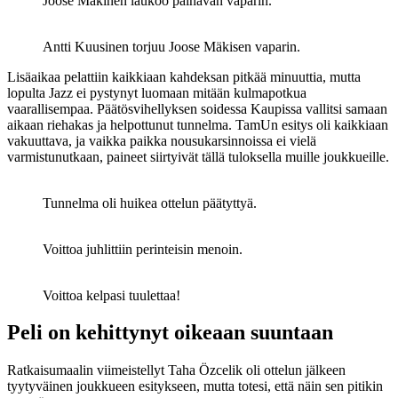
Joose Mäkinen laukoo painavan vaparin.
Antti Kuusinen torjuu Joose Mäkisen vaparin.
Lisäaikaa pelattiin kaikkiaan kahdeksan pitkää minuuttia, mutta
lopulta Jazz ei pystynyt luomaan mitään kulmapotkua
vaarallisempaa. Päätösvihellyksen soidessa Kaupissa vallitsi samaan
aikaan riehakas ja helpottunut tunnelma. TamUn esitys oli kaikkiaan
vakuuttava, ja vaikka paikka nousukarsinnoissa ei vielä
varmistunutkaan, paineet siirtyivät tällä tuloksella muille joukkueille.
Tunnelma oli huikea ottelun päätyttyä.
Voittoa juhlittiin perinteisin menoin.
Voittoa kelpasi tuulettaa!
Peli on kehittynyt oikeaan suuntaan
Ratkaisumaalin viimeistellyt Taha Özcelik oli ottelun jälkeen
tyytyväinen joukkueen esitykseen, mutta totesi, että näin sen pitikin