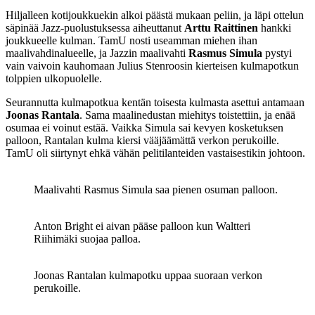
Hiljalleen kotijoukkuekin alkoi päästä mukaan peliin, ja läpi ottelun
säpinää Jazz-puolustuksessa aiheuttanut
Arttu Raittinen
hankki
joukkueelle kulman. TamU nosti useamman miehen ihan
maalivahdinalueelle, ja Jazzin maalivahti
Rasmus Simula
pystyi
vain vaivoin kauhomaan Julius Stenroosin kierteisen kulmapotkun
tolppien ulkopuolelle.
Seurannutta kulmapotkua kentän toisesta kulmasta asettui antamaan
Joonas Rantala
. Sama maalinedustan miehitys toistettiin, ja enää
osumaa ei voinut estää. Vaikka Simula sai kevyen kosketuksen
palloon, Rantalan kulma kiersi vääjäämättä verkon perukoille.
TamU oli siirtynyt ehkä vähän pelitilanteiden vastaisestikin johtoon.
Maalivahti Rasmus Simula saa pienen osuman palloon.
Anton Bright ei aivan pääse palloon kun Waltteri
Riihimäki suojaa palloa.
Joonas Rantalan kulmapotku uppaa suoraan verkon
perukoille.