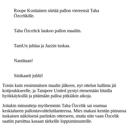
Roope Kostiainen siirtää pallon viereensä Taha
Özcelikille.
Taha Özcelick laukoo pallon maaliin.
TamUn juhlaa ja Jazzin tuskaa.
Nautitaan!
Sinikaarti juhlii!
Toisin kuin ensimmäisen maalin jälkeen, nyt ottelun hallinta jäi
kotijoukkueelle, ja Tampere United pystyi etenemään hitailla
hyökkäyksillä ja pitämään palloa pitkiäkin aikoja.
Joitakin minuutteja myöhemmin Taha Özcelik sai osumaa
keskialueen pallon­tavoittelutilanteessa. Mies makasi kentän pinnassa
tuskaisen näköisenä pariinkin otteeseen, mutta niin vaan Özcelik
saatiin parsittua kasaan tärkeille loppuminuuteille.