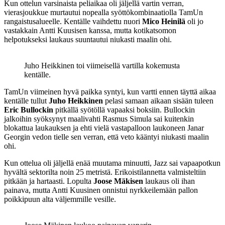
Kun ottelun varsinaista peliaikaa oli jäljellä vartin verran,
vierasjoukkue murtautui nopealla syöttökombinaatiolla TamUn
rangaistusalueelle. Kentälle vaihdettu nuori
Mico Heinilä
oli jo
vastakkain Antti Kuusisen kanssa, mutta kotikatsomon
helpotukseksi laukaus suuntautui niukasti maalin ohi.
Juho Heikkinen toi viimeisellä vartilla kokemusta
kentälle.
TamUn viimeinen hyvä paikka syntyi, kun vartti ennen täyttä aikaa
kentälle tullut
Juho Heikkinen
pelasi samaan aikaan sisään tuleen
Eric Bullockin
pitkällä syötöllä vapaaksi boksiin. Bullockin
jalkoihin syöksynyt maalivahti Rasmus Simula sai kuitenkin
blokattua laukauksen ja ehti vielä vastapalloon laukoneen Janar
Georgin vedon tielle sen verran, että veto kääntyi niukasti maalin
ohi.
Kun ottelua oli jäljellä enää muutama minuutti, Jazz sai vapaapotkun
hyvältä sektorilta noin 25 metristä. Erikoistilannetta valmisteltiin
pitkään ja hartaasti. Lopulta
Joose Mäkisen
laukaus oli ihan
painava, mutta Antti Kuusinen onnistui nyrkkeilemään pallon
poikkipuun alta väljemmille vesille.