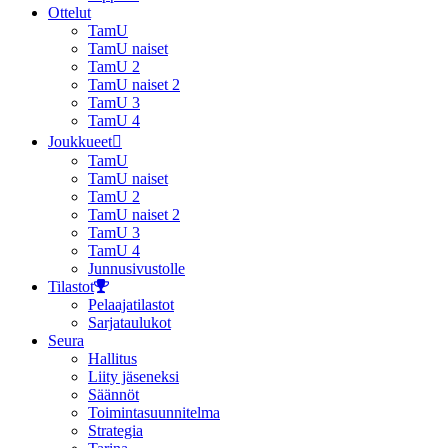
Ottelut
TamU
TamU naiset
TamU 2
TamU naiset 2
TamU 3
TamU 4
Joukkueet
TamU
TamU naiset
TamU 2
TamU naiset 2
TamU 3
TamU 4
Junnusivustolle
Tilastot
Pelaajatilastot
Sarjataulukot
Seura
Hallitus
Liity jäseneksi
Säännöt
Toimintasuunnitelma
Strategia