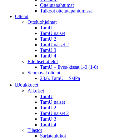
Ottelutapahtumat
Talkoot ottelu­tapahtumissa
Ottelut
Otteluohjelmat
TamU
TamU naiset
TamU 2
TamU naiset 2
TamU 3
TamU 4
Edelliset ottelut
TamU – Ilves-kissat 1-0 (1-0)
Seuraavat ottelut
23.6. TamU – SalPa
Joukkueet
Aikuiset
TamU
TamU naiset
TamU 2
TamU naiset 2
TamU 3
TamU 4
Tilastot
Sarjataulukot