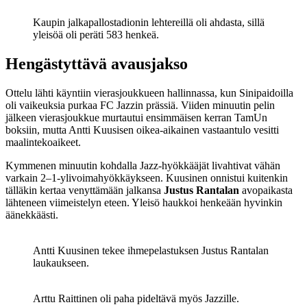
Kaupin jalkapallostadionin lehtereillä oli ahdasta, sillä
yleisöä oli peräti 583 henkeä.
Hengästyttävä avausjakso
Ottelu lähti käyntiin vierasjoukkueen hallinnassa, kun Sinipaidoilla
oli vaikeuksia purkaa FC Jazzin prässiä. Viiden minuutin pelin
jälkeen vierasjoukkue murtautui ensimmäisen kerran TamUn
boksiin, mutta Antti Kuusisen oikea-aikainen vastaantulo vesitti
maalintekoaikeet.
Kymmenen minuutin kohdalla Jazz-hyökkääjät livahtivat vähän
varkain 2–1-ylivoimahyökkäykseen. Kuusinen onnistui kuitenkin
tälläkin kertaa venyttämään jalkansa
Justus Rantalan
avopaikasta
lähteneen viimeistelyn eteen. Yleisö haukkoi henkeään hyvinkin
äänekkäästi.
Antti Kuusinen tekee ihmepelastuksen Justus Rantalan
laukaukseen.
Arttu Raittinen oli paha pideltävä myös Jazzille.