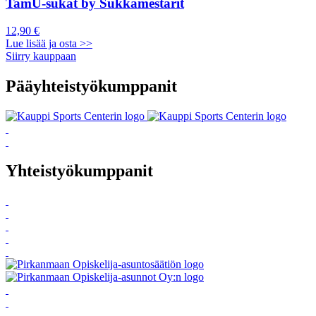
TamU-sukat by Sukkamestarit
12,90 €
Lue lisää ja osta >>
Siirry kauppaan
Pääyhteistyökumppanit
Yhteistyökumppanit