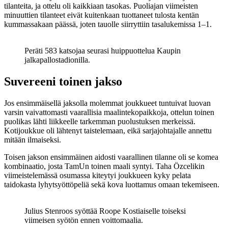
tilanteita, ja ottelu oli kaikkiaan tasokas. Puoliajan viimeisten
minuuttien tilanteet eivät kuitenkaan tuottaneet tulosta kentän
kummassakaan päässä, joten tauolle siirryttiin tasalukemissa 1–1.
Peräti 583 katsojaa seurasi huippuottelua Kaupin
jalkapallostadionilla.
Suvereeni toinen jakso
Jos ensimmäisellä jaksolla molemmat joukkueet tuntuivat luovan
varsin vaivattomasti vaarallisia maalintekopaikkoja, ottelun toinen
puolikas lähti liikkeelle tarkemman puolustuksen merkeissä.
Kotijoukkue oli lähtenyt taistelemaan, eikä sarjajohtajalle annettu
mitään ilmaiseksi.
Toisen jakson ensimmäinen aidosti vaarallinen tilanne oli se komea
kombinaatio, josta TamUn toinen maali syntyi. Taha Özcelikin
viimeistelemässä osumassa kiteytyi joukkueen kyky pelata
taidokasta lyhytsyöttöpeliä sekä kova luottamus omaan tekemiseen.
Julius Stenroos syöttää Roope Kostiaiselle toiseksi
viimeisen syötön ennen voittomaalia.