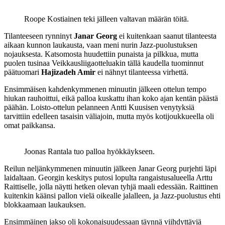
Roope Kostiainen teki jälleen valtavan määrän töitä.
Tilanteeseen rynninyt
Janar Georg
ei kuitenkaan saanut tilanteesta
aikaan kunnon laukausta, vaan meni nurin Jazz-puolustuksen
nojauksesta. Katsomosta huudettiin punaista ja pilkkua, mutta
puolen tusinaa Veikkausliigaotteluakin tällä kaudella tuominnut
päätuomari
Hajizadeh Amir
ei nähnyt tilanteessa virhettä.
Ensimmäisen kahdenkymmenen minuutin jälkeen ottelun tempo
hiukan rauhoittui, eikä palloa kuskattu ihan koko ajan kentän päästä
päähän. Loisto-ottelun pelanneen Antti Kuusisen venytyksiä
tarvittiin edelleen tasaisin väliajoin, mutta myös kotijoukkueella oli
omat paikkansa.
Joonas Rantala tuo palloa hyökkäykseen.
Reilun neljänkymmenen minuutin jälkeen Janar Georg purjehti läpi
laidaltaan. Georgin keskitys putosi lopulta rangaistusalueella Arttu
Raittiselle, jolla näytti hetken olevan tyhjä maali edessään. Raittinen
kuitenkin käänsi pallon vielä oikealle jalalleen, ja Jazz-puolustus ehti
blokkaamaan laukauksen.
Ensimmäinen jakso oli kokonaisuudessaan täynnä viihdyttäviä