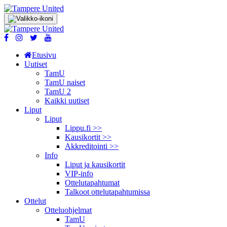
Etusivu
Uutiset
TamU
TamU naiset
TamU 2
Kaikki uutiset
Liput
Liput
Lippu.fi >>
Kausikortit >>
Akkreditointi >>
Info
Liput ja kausikortit
VIP-info
Ottelutapahtumat
Talkoot ottelu­tapahtumissa
Ottelut
Otteluohjelmat
TamU