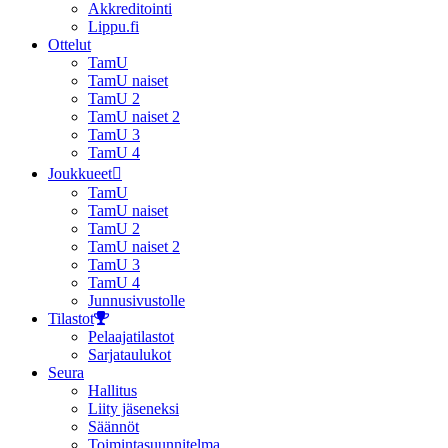
Akkreditointi
Lippu.fi
Ottelut
TamU
TamU naiset
TamU 2
TamU naiset 2
TamU 3
TamU 4
Joukkueet
TamU
TamU naiset
TamU 2
TamU naiset 2
TamU 3
TamU 4
Junnusivustolle
Tilastot
Pelaajatilastot
Sarjataulukot
Seura
Hallitus
Liity jäseneksi
Säännöt
Toimintasuunnitelma