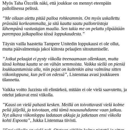
Myös Taha Özcelik näki, että joukkue on mennyt eteenpäin
pallollisessa pelissä.
”Me ollaan alettu pitää palloa
rohkeammin
. On myös uskallettu
prässätä korkeammalta, ja sitä kautta saatu pallonriistoja
lähempänä vastustajan maalia. Sen takia me on pelattu ylipäätään
parempaa jalkapalloa tässä loppukaudesta.”
Täysin vailla haasteita Tampere Unitedin loppukausi ei ole ollut,
mutta päävalmentaja jakoi kiitosta pelaajien sitoutumiselle.
”Jotkut pelaajat ei pysty viikolla treenaamaan ollenkaan, mutta
tässä kohtaa kautta se on vähän semmoista. Vaikka siellä on pieniä
loukkaantumisia alla, niin pojat on kuitenkin aina valmiina sitten
viikonloppuna, kun peli on edessä”
, Listenmaa avasi joukkueen
tilannetta.
Vaikka voitto Jazzista oli elintärkeä, mitään ei ole vielä saavutettu, ja
ottelut jatkuvat ensi viikolla.
”Kausi on vielä pahasti kesken. Meillä on toivottavasti vielä kolme
peliä jäljellä, ja toivotaan, että tämä noususuhdanne vaan jatkuu.
Nyt alkava viikonloppu ladataan akkuja ja jatketaan ensi viikolla
kohti Espoota”
, Jukka Listenmaa tiivisti.