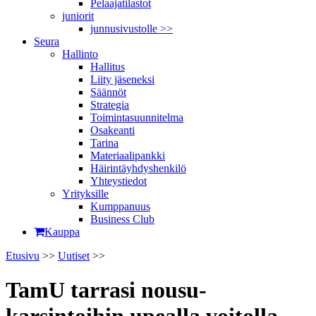
Pelaajatilastot
juniorit
junnusivustolle >>
Seura
Hallinto
Hallitus
Liity jäseneksi
Säännöt
Strategia
Toimintasuunnitelma
Osakeanti
Tarina
Materiaalipankki
Häirintä­yhdyshenkilö
Yhteystiedot
Yrityksille
Kumppanuus
Business Club
Kauppa
Etusivu
>>
Uutiset
>>
TamU tarrasi nousu­