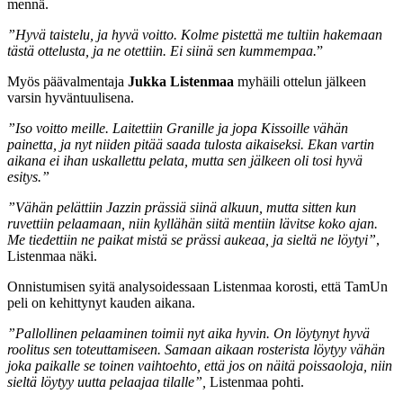
mennä.
”Hyvä taistelu, ja hyvä voitto. Kolme pistettä me tultiin hakemaan
tästä ottelusta, ja ne otettiin. Ei siinä sen kummempaa.
”
Myös päävalmentaja
Jukka Listenmaa
myhäili ottelun jälkeen
varsin hyväntuulisena.
”Iso voitto meille. Laitettiin Granille ja jopa Kissoille vähän
painetta, ja nyt niiden pitää saada tulosta aikaiseksi. Ekan vartin
aikana ei ihan uskallettu pelata, mutta sen jälkeen oli tosi hyvä
esitys.”
”Vähän pelättiin Jazzin prässiä siinä alkuun, mutta sitten kun
ruvettiin pelaamaan, niin kyllähän siitä mentiin lävitse koko ajan.
Me tiedettiin ne paikat mistä se prässi aukeaa, ja sieltä ne löytyi”
,
Listenmaa näki.
Onnistumisen syitä analysoidessaan Listenmaa korosti, että TamUn
peli on kehittynyt kauden aikana.
”Pallollinen pelaaminen toimii nyt aika hyvin. On löytynyt hyvä
roolitus sen toteuttamiseen. Samaan aikaan rosterista löytyy vähän
joka paikalle se toinen vaihtoehto, että jos on näitä poissaoloja, niin
sieltä löytyy uutta pelaajaa tilalle”,
Listenmaa pohti.