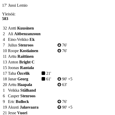
17′ Jussi Lemio
Yleisöä:
583
32
Antti
Kuusinen
2
Ali
Aitbenzanzoun
4
Eino-Veikko
Ek
7
Julius
Stenroos
76'
10
Roope
Kostiainen
76'
11
Arttu
Raittinen
13
Anton
Bright
C
15
Joonas
Rantala
17
Taha
Özcelik
21'
18
Janar
Georg
61'
90' +5
20
Arttu
Haapala
63'
1
Veikka
Stålhand
6
Casper
Stenroos
9
Eric
Bullock
76'
19
Akusti
Jalasvaara
90' +5
21
Jesse
Vuori