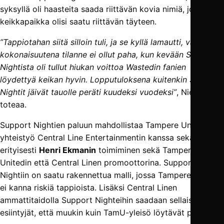
syksyllä oli haasteita saada riittävän kovia nimiä, jotta iso
keikkapaikka olisi saatu riittävän täyteen.
”Tappiotahan siitä silloin tuli, ja se kyllä lamautti, vaikka
kokonaisuutena tilanne ei ollut paha, kun kevään Support
Nightista oli tullut hiukan voittoa Wastedin fanien
löydettyä keikan hyvin. Lopputuloksena kuitenkin Support
Nightit jäivät tauolle peräti kuudeksi vuodeksi”
, Niemistö
toteaa.
Support Nightien paluun mahdollistaa Tampere Unitedin
yhteistyö Central Line Entertainmentin kanssa sekä
erityisesti
Henri Ekmanin
toimiminen sekä Tampere
Unitedin että Central Linen promoottorina. Support
Nightiin on saatu rakennettua malli, jossa Tampere United
ei kanna riskiä tappioista. Lisäksi Central Linen
ammattitaidolla Support Nighteihin saadaan sellaiset
esiintyjät, että muukin kuin TamU-yleisö löytävät paikalle.