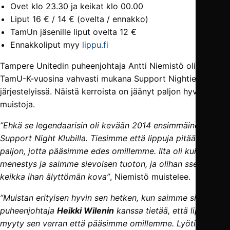
Ovet klo 23.30 ja keikat klo 00.00
Liput 16 € / 14 € (ovelta / ennakko)
TamUn jäsenille liput ovelta 12 €
Ennakkoliput myy
lippu.fi
Tampere Unitedin puheenjohtaja Antti Niemistö oli jo
TamU-K-vuosina vahvasti mukana Support Nightien
järjestelyissä. Näistä kerroista on jäänyt paljon hyviä
muistoja.
”Ehkä se legendaarisin oli kevään 2014 ensimmäinen
Support Night Klubilla. Tiesimme että lippuja pitää myydä
paljon, jotta pääsimme edes omillemme. Ilta oli kuitenkin
menestys ja saimme sievoisen tuoton, ja olihan sse Asan
keikka ihan älyttömän kova”
, Niemistö muistelee.
”Muistan erityisen hyvin sen hetken, kun saimme silloisen
puheenjohtaja
Heikki Wilenin
kanssa tietää, että lippuja oli
myyty sen verran että pääsimme omillemme. Lyötiin siinä