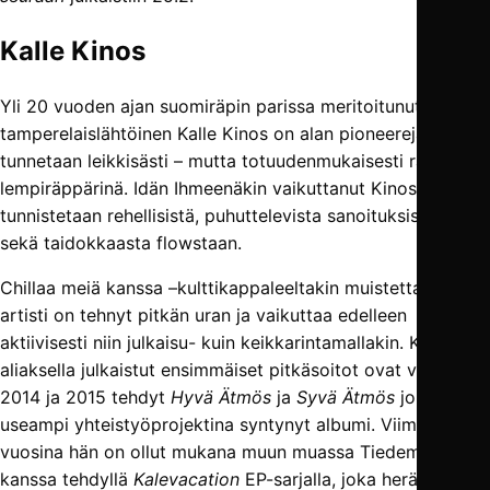
Kalle Kinos
Yli 20 vuoden ajan suomiräpin parissa meritoitunut
tamperelaislähtöinen Kalle Kinos on alan pioneereja, joka
tunnetaan leikkisästi – mutta totuudenmukaisesti räppärien
lempiräppärinä. Idän Ihmeenäkin vaikuttanut Kinos
tunnistetaan rehellisistä, puhuttelevista sanoituksistaan
sekä taidokkaasta flowstaan.
Chillaa meiä kanssa –kulttikappaleeltakin muistettava
artisti on tehnyt pitkän uran ja vaikuttaa edelleen
aktiivisesti niin julkaisu- kuin keikkarintamallakin. Kinoksen
aliaksella julkaistut ensimmäiset pitkäsoitot ovat vuosina
2014 ja 2015 tehdyt
Hyvä Ätmös
ja
Syvä Ätmös
joita edelsi
useampi yhteistyöprojektina syntynyt albumi. Viime
vuosina hän on ollut mukana muun muassa Tiedemiehen
kanssa tehdyllä
Kalevacation
EP-sarjalla, joka herätti