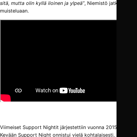
sitä, mutta olin kyllä iloinen ja ylpeä”
, Niemistö jatkaa
muisteluaan.
Viimeiset Support Nightit järjestettiin vuonna 2015 Klubilla.
Kevään Support Night onnistui vielä kohtalaisesti, mutta