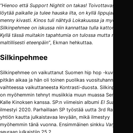
”Hienoo että Support Nightit on takas! Toivottavasti jengi
löytää paikalle ja tulee hauska ilta, on kyllä lippujakin
menny kivasti. Kinos tuli nähtyä Lokakuussa ja myös
Silkinpehmee on iskussa niin kannattaa tulla kattomaan.
Kyllä tässä muitakin tapahtumia on tulossa mutta mennään
maltillisesti eteenpäin”
, Ekman hehkuttaa.
Silkinpehmee
Silkinpehmee on vaikuttanut Suomen hip hop -kuvioissa jo
pitkän aikaa ja hän oli toinen puolikas vuosituhannen
vaihteessa vaikuttaneesta Kontrasti-duosta. Silkinpehmee
on myöhemmin tehnyt musiikkia muun muassa Seren sekä
Kalle Kinoksen kanssa. SP:n viimeisin albumi
El Suave
ilmestyi 2020. Parhaillaan SP työstää uutta 3rd Rail levy-
yhtiön kautta julkaistavaa levyään, mikä ilmestyy
myöhemmin tänä vuonna. Ensimmäinen sinkku
Varjot joita
seuraan
julkaistiin 25.2.