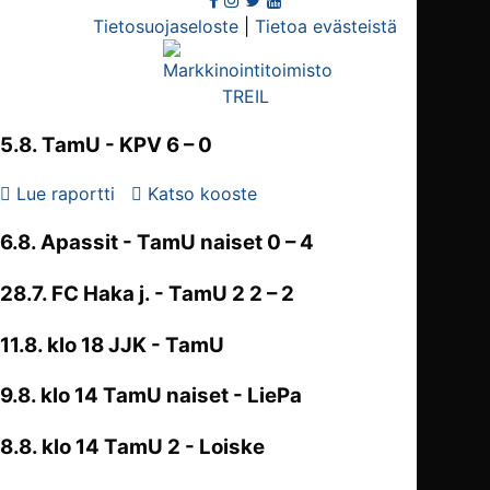
Tietosuojaseloste
|
Tietoa evästeistä
5.8.
TamU
- KPV 6 – 0
Lue raportti
Katso kooste
6.8. Apassit -
TamU naiset
0 – 4
28.7. FC Haka j. -
TamU 2
2 – 2
11.8. klo 18 JJK - TamU
9.8. klo 14 TamU naiset - LiePa
8.8. klo 14 TamU 2 - Loiske