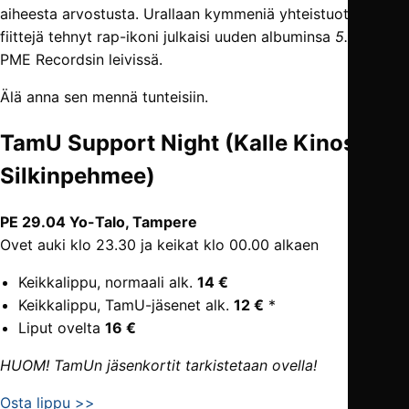
aiheesta arvostusta. Urallaan kymmeniä yhteistuotantoja ja
fiittejä tehnyt rap-ikoni julkaisi uuden albuminsa
5.0
(2021)
PME Recordsin leivissä.
Älä anna sen mennä tunteisiin.
TamU Support Night (Kalle Kinos +
Silkinpehmee)
PE 29.04 Yo-Talo, Tampere
Ovet auki klo 23.30 ja keikat klo 00.00 alkaen
Keikkalippu, normaali alk.
14 €
Keikkalippu, TamU-jäsenet alk.
12 €
*
Liput ovelta
16 €
HUOM! TamUn jäsenkortit tarkistetaan ovella!
Osta lippu >>