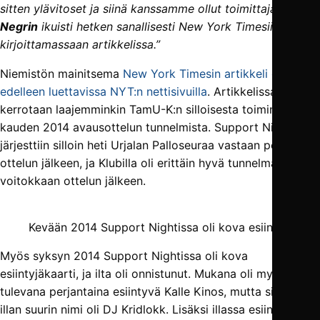
sitten ylävitoset ja siinä kanssamme ollut toimittaja
Matt
Negrin
ikuisti hetken sanallisesti New York Timesiin
kirjoittamassaan artikkelissa.”
Niemistön mainitsema
New York Timesin artikkeli on
edelleen luettavissa NYT:n nettisivuilla
. Artikkelissa
kerrotaan laajemminkin TamU-K:n silloisesta toiminnasta ja
kauden 2014 avausottelun tunnelmista. Support Night
järjesttiin silloin heti Urjalan Palloseuraa vastaan pelatun
ottelun jälkeen, ja Klubilla oli erittäin hyvä tunnelma
voitokkaan ottelun jälkeen.
Kevään 2014 Support Nightissa oli kova esiintyjäkaart
Myös syksyn 2014 Support Nightissa oli kova
esiintyjäkaarti, ja ilta oli onnistunut. Mukana oli myös
tulevana perjantaina esiintyvä Kalle Kinos, mutta silloin
illan suurin nimi oli DJ Kridlokk. Lisäksi illassa esiintyi