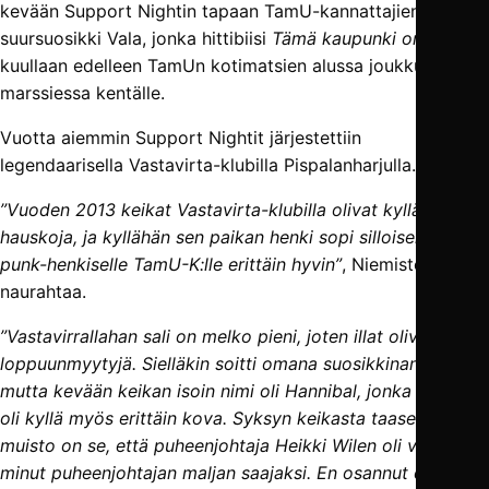
kevään Support Nightin tapaan TamU-kannattajien
suursuosikki Vala, jonka hittibiisi
Tämä kaupunki on meidän
kuullaan edelleen TamUn kotimatsien alussa joukkueiden
marssiessa kentälle.
Vuotta aiemmin Support Nightit järjestettiin
legendaarisella Vastavirta-klubilla Pispalanharjulla.
”Vuoden 2013 keikat Vastavirta-klubilla olivat kyllä todella
hauskoja, ja kyllähän sen paikan henki sopi silloiselle aika
punk-henkiselle TamU-K:lle erittäin hyvin”
, Niemistö
naurahtaa.
”Vastavirrallahan sali on melko pieni, joten illat olivat
loppuunmyytyjä. Sielläkin soitti omana suosikkinani Vala,
mutta kevään keikan isoin nimi oli Hannibal, jonka keikka
oli kyllä myös erittäin kova. Syksyn keikasta taasen paras
muisto on se, että puheenjohtaja Heikki Wilen oli valinnut
minut puheenjohtajan maljan saajaksi. En osannut odottaa