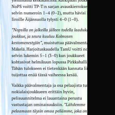
NoPS voitti TP-T:n sarjan avauskierroksella
selvin numeroin 1–4 (0–2), mutta hävisi Pallo-
Iiroille Äijänsuolla tylysti 4–0 (1–0).
”Nopsilla on jalkeilla jälleen todella laadukas
joukkue, ja seura kuuluu Kolmosen
kestomenestyjiin”
, muistuttaa päävalmentaja
Mäkelä. Harjoituskaudella TamU voitti nokialaiset
selvin lukemin 5–1 (3–0) kun joukkueet
kohtasivat helmikuun lopussa Pirkkahallissa.
Tähän tulokseen ei tietenkään kannata liiaksi
tuijottaa enää tässä vaiheessa kesää.
Vaikka päävalmentaja ja osa pelaajista tuntee
nokialaisjoukkueen erittäin hyvin,
pelisuunnitelma ei lauantaina perustu
vastustajan ominaisuuksiin.
”Lähdemme
pelaamaan täysin omaa peliämme, joka on mennyt