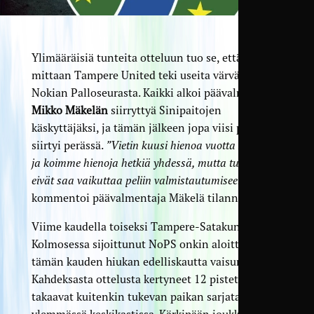
Ylimääräisiä tunteita otteluun tuo se, että talven
mittaan Tampere United teki useita värväyksiä
Nokian Palloseurasta. Kaikki alkoi päävalmentaja
Mikko Mäkelän
siirryttyä Sinipaitojen
käskyttäjäksi, ja tämän jälkeen jopa viisi pelaajaa
siirtyi perässä.
”Vietin kuusi hienoa vuotta Nokialla,
ja koimme hienoja hetkiä yhdessä, mutta tunteet
eivät saa vaikuttaa peliin valmistautumiseen”
,
kommentoi päävalmentaja Mäkelä tilannetta.
Viime kaudella toiseksi Tampere-Satakunnan
Kolmosessa sijoittunut NoPS onkin aloittanut
tämän kauden hiukan edelliskautta vaisummin.
Kahdeksasta ottelusta kertyneet 12 pistettä
takaavat kuitenkin tukevan paikan sarjataulukon
ylemmässä keskikastissa. Kärkipään joukkueista