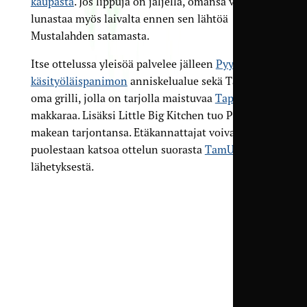
kaupasta
. Jos lippuja on jäljellä, omansa voi
lunastaa myös laivalta ennen sen lähtöä
Mustalahden satamasta.
Itse ottelussa yleisöä palvelee jälleen
Pyynikin
käsityöläispanimon
anniskelualue sekä TamUn
oma grilli, jolla on tarjolla maistuvaa
Tapolan
makkaraa. Lisäksi Little Big Kitchen tuo Pyynikille
makean tarjontansa. Etäkannattajat voivat
puolestaan katsoa ottelun suorasta
TamU-TV
:n
lähetyksestä.