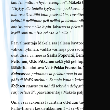
kauden mittaan hyvin eteenpäin”
, Mäkelä toteaa.
”Täytyy olla todella tyytyväinen joukkueen otteisiin
niin reenikentällä kuin peleissäkin. Tavoitteemme on
kehittää peliämme peli peliltä ja olemme siinä
onnistuneet melko hyvin. Jokaisessa pelissä tulee
hyviä onnistumisia eri osa-alueilla.”
Päävalmentaja Mäkelä saa jälleen käyttöönsä
vahvan ryhmän, vaikka varmoja poissaolijoita
ovat tässä vaiheessa
Sasha Popovitš
,
Eemeli
Peltonen
,
Otto Pitkänen
sekä yhä pelilupaa
lääkäriltä odottava
Veli-Pekka Franssila
.
”
Niclas
Kalatsev
on palaamassa pelikuntoon ja on lähellä jo
päästä NoPS otteluun. Samoin kauan kaivatun
Ali
Koljosen
saatetaan nähdä tekevän debyyttinsä
sarjapeleissä”
, päävalmentaja Mäkelä paljastaa.
Oman säväyksensä lauantain otteluun tuo myös
Pallo-Iirojen keskiviikkoinen 3–1 (2–0) -häviö