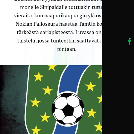
monelle Sinipaidalle tuttuakin tutumpia
vieraita, kun naapurikaupungin ykkösjoukkue
Nokian Palloseura haastaa TamUn kolmesta
tärkeästä sarjapisteestä. Luvassa on tiukka
taistelu, jossa tunteetkin saattavat nousta
pintaan.