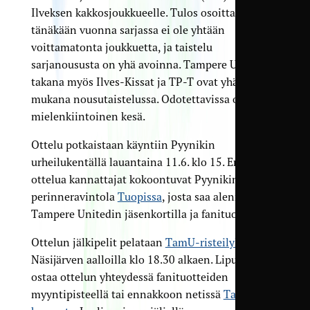
Ilveksen kakkosjoukkueelle. Tulos osoittaa, että
tänäkään vuonna sarjassa ei ole yhtään
voittamatonta joukkuetta, ja taistelu
sarjanoususta on yhä avoinna. Tampere Unitedin
takana myös Ilves-Kissat ja TP-T ovat yhä täysillä
mukana nousutaistelussa. Odotettavissa on
mielenkiintoinen kesä.
Ottelu potkaistaan käyntiin Pyynikin
urheilukentällä lauantaina 11.6. klo 15. Ennen
ottelua kannattajat kokoontuvat Pyynikintorin
perinneravintola
Tuopissa
, josta saa alennuksia
Tampere Unitedin jäsenkortilla ja fanituotteilla.
Ottelun jälkipelit pelataan
TamU-risteilyllä
Näsijärven aalloilla klo 18.30 alkaen. Lipun voi
ostaa ottelun yhteydessä fanituotteiden
myyntipisteellä tai ennakkoon netissä
TamU-