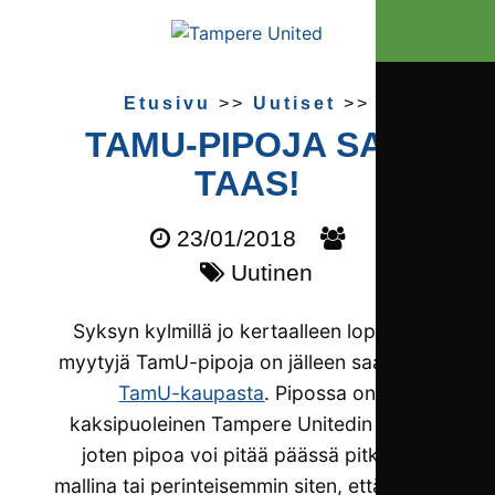
Etusivu
>>
Uutiset
>>
TAMU-PIPOJA SAA
TAAS!
23/01/2018
Uutinen
Syksyn kylmillä jo kertaalleen loppuun
myytyjä TamU-pipoja on jälleen saatavilla
TamU-kaupasta
. Pipossa on
kaksipuoleinen Tampere Unitedin logo,
joten pipoa voi pitää päässä pitkänä
mallina tai perinteisemmin siten, että pipon