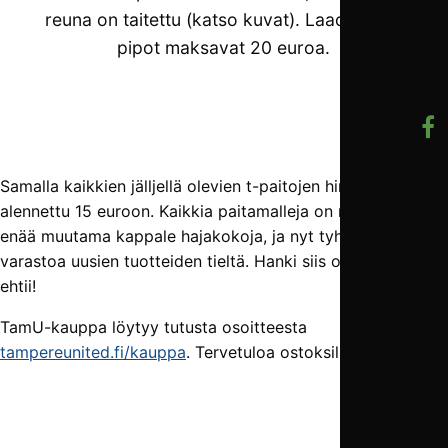
reuna on taitettu (katso kuvat). Laadukkaat
pipot maksavat 20 euroa.
Samalla kaikkien jälljellä olevien t-paitojen hinta on
alennettu 15 euroon. Kaikkia paitamalleja on myynnissä
enää muutama kappale hajakokoja, ja nyt tyhjennetään
varastoa uusien tuotteiden tieltä. Hanki siis omasi vielä kun
ehtii!
TamU-kauppa löytyy tutusta osoitteesta
tampereunited.fi/kauppa
. Tervetuloa ostoksille!