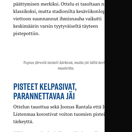
päättymisen merkiksi. Ottelu ei tasoltaan noussut
klassikoksi, mutta stadionilta kesäviikonlopun
viettoon suunnannut ihmisnauha vaikutti
keskimäärin varsin tyytyväiseltä täyteen
pistepottiin.
Topias Järvelä taisteli kärkenä, mutta jäi tällä kertaa
maaleitta.
PISTEET KELPASIVAT,
PARANNETTAVAA JÄI
Ottelun tauottua sekä Joonas Rantala että Jukka
Listenmaa korostivat voiton tuomien pisteiden
tärkeyttä.