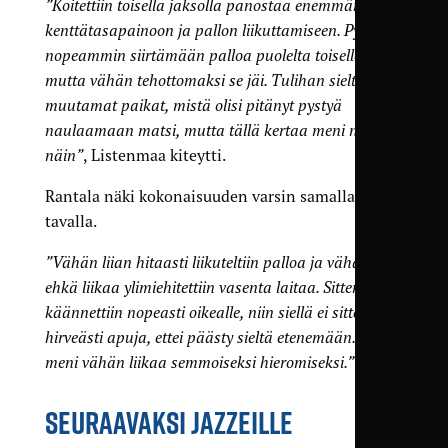
”Koitettiin toisella jaksolla panostaa enemmän
kenttätasapainoon ja pallon liikuttamiseen. Pyrittiin
nopeammin siirtämään palloa puolelta toiselle,
mutta vähän tehottomaksi se jäi. Tulihan sieltä ne
muutamat paikat, mistä olisi pitänyt pystyä
naulaamaan matsi, mutta tällä kertaa meni nyt
näin”
, Listenmaa kiteytti.
Rantala näki kokonaisuuden varsin samalla
tavalla.
”Vähän liian hitaasti liikuteltiin palloa ja vähän
ehkä liikaa ylimiehitettiin vasenta laitaa. Sitten kun
käännettiin nopeasti oikealle, niin siellä ei sitten ollut
hirveästi apuja, ettei päästy sieltä etenemään. Se
meni vähän liikaa semmoiseksi hieromiseksi.”
SEURAAVAKSI JAZZEILLE