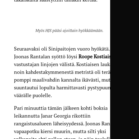
Myös HJS pääsi ajoittain hyökkäämään.
Seuraavaksi oli Sinipaitojen vuoro hyökätä.
Joonas Rantalan syöttö löysi
Roope Kostiaisen
vastustajan linjojen välistä. Kostiaisen laukaus
noin kahdestakymmenestä metristä oli terävä ja
pomppi maalivahdin kannalta ikävästi, mutta
suuntautui lopulta harmittavasti pystypuun
väärälle puolelle.
Pari minuuttia tämän jälkeen kohti boksia
leikannutta Janar Georgia rikottiin
rangaistusalueen läheisyydessä. Joonas Rantalan
vapaapotku kiersi muurin, mutta silti yksi