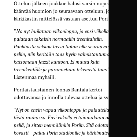
Ottelun jälkeen joukkue halusi varsin nopeasti
kääntää huomion jo seuraavaan otteluun, jossa
kärkikastin mittelössä vastaan asettuu Pori Jazz.
”
No nyt huilataan viikonloppu, ja ensi viikolla
palataan takaisin normaaliin treenitahtiin.
Puolitoista viikkoa tässä taitaa olla seuraavan
peliin, niin keritään taas hyvin valmistautumaan ja
katsomaan Jazzit kuntoon. Ei muuta kuin
treenikentälle ja parannetaan tekemistä taas”
,
Listenmaa myhäili.
Porilaistaustainen Joonas Rantala kertoi
odottavansa jo innolla tulevaa ottelua ja syystä:
”Nyt on ensin vapaa viikonloppu ja palautellaan
tästä rauhassa. Ensi viikolla ei tainnutkaan olla
peliä, ja sitten mennäänkin Poriin. Sitä odotan
kovasti – paluu Porin stadionille ja kärkimatsi. Siellä