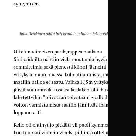
syntymisen.
Juho Heikkinen pääsi heti kentälle tultuaan tekopaikkaan.
Ottelun viimeisen parikymppisen aikana
Sinipaidoilta nähtiin vielä muutamia hyviä
sommitelmia sekä pienestä kiinni jääneitä
yrityksiä muun muassa kulmatilanteista, mutta
maaliin palloa ei saatu. Vaikka HJS:n yritykset
jäivät suurimmaksi osaksi keskikentältä boksiin
lähetettyihin ”toivotaan toivotaan” -palloihin,
voiton varmistumista saatiin jännittää ihan
loppuun asti.
Kello oli ehtinyt jo pitkälti yli puoli kymmenen,
kun tuomari viimein vihelsi pilliinsä ottelun