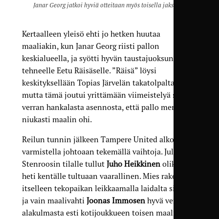
Janar Georg jatkoi hyviä otteitaan myös toisella jaksolla.
Kertaalleen yleisö ehti jo hetken huutaa
maaliakin, kun Janar Georg riisti pallon
keskialueella, ja syötti hyvän taustajuoksun
tehneelle Eetu Räisäselle. ”Räisä” löysi
keskityksellään Topias Järvelän takatolpalta,
mutta tämä joutui yrittämään viimeistelyä sen
verran hankalasta asennosta, että pallo meni
niukasti maalin ohi.
Reilun tunnin jälkeen Tampere United alkoi
varmistella johtoaan tekemällä vaihtoja. Julius
Stenroosin tilalle tullut
Juho Heikkinen
olikin
heti kentälle tultuaan vaarallinen. Mies rakensi
itselleen tekopaikan leikkaamalla laidalta sisään,
ja vain maalivahti
Joonas Immosen
hyvä venytys
alakulmasta esti kotijoukkueen toisen maalin