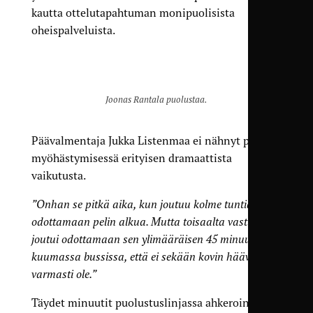
kautta ottelutapahtuman monipuolisista
oheispalveluista.
Joonas Rantala puolustaa.
Päävalmentaja Jukka Listenmaa ei nähnyt pelin
myöhästymisessä erityisen dramaattista
vaikutusta.
”Onhan se pitkä aika, kun joutuu kolme tuntia
odottamaan pelin alkua. Mutta toisaalta vastustaja
joutui odottamaan sen ylimääräisen 45 minuuttia
kuumassa bussissa, että ei sekään kovin hääviä
varmasti ole.”
Täydet minuutit puolustuslinjassa ahkeroinut