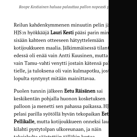
Roope Kostiainen haluaa palauttaa pallon nopeasti peliin.
Reilun kahdenkymmenen minuutin pelin jälkeen
HJS:n hyökkääjä
Lauri Kesti
pääsi parin minuutin
sisään kahteen otteeseen hätyyttelemään
kotijoukkueen maalia. Jälkimmäisessä tilanteessa
edessä oli enää vain Antti Kuusinen, mutta niin
vain Tamu-vahti venytti jostain kätensä pallon
tielle, ja tuloksena oli vain kulmapotku, josta ei
lopulta syntynyt mitään mainittavaa.
Puolen tunnin jälkeen
Eetu Räisänen
sai
keskikentän pohjalla huonon kosketuksen
palloon ja menetti sen pahassa paikassa. HJS
pelasi parilla syötöllä hyvän tekopaikan
Eetu
Pellikalle
, mutta kotijoukkueen onneksi laukaus
kilahti pystytolpan ulkoreunaan, ja näin
takaiskulta säästyttiin tälläkin kertaa.