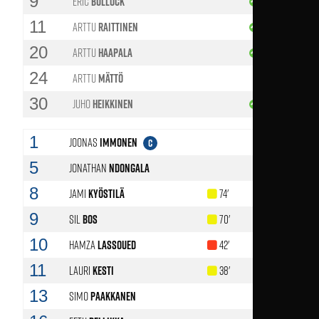
9
Eric
Bullock
74'
11
Arttu
Raittinen
67'
20
Arttu
Haapala
90'
24
Arttu
Mättö
30
Juho
Heikkinen
67'
1
Joonas
Immonen
C
5
Jonathan
Ndongala
53'
8
Jami
Kyöstilä
74'
9
Sil
Bos
70'
78'
10
Hamza
Lassoued
42'
11
Lauri
Kesti
38'
13
Simo
Paakkanen