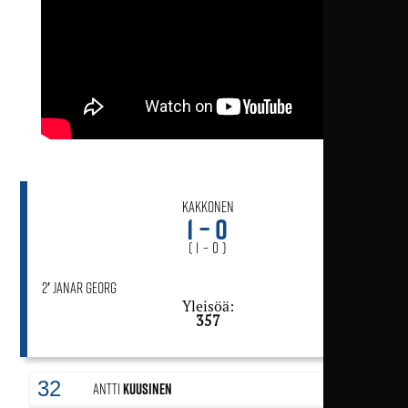
Kakkonen
1 – 0
( 1 – 0 )
2′ Janar Georg
Yleisöä:
357
32
Antti
Kuusinen