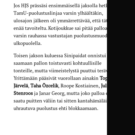
Jos HJS prässäsi ensimmäisellä jaksolla hetkittäin
TamU-puolustuslinjaa varsin ylhäältäkin,
ulosajon jälkeen oli ymmärrettävää, että tätä ei
enää tavoiteltu. Kotijoukkue sai pitää palloa
varsin rauhassa vastustajan puolustusmuodon
ulkopuolella.
Toisen jakson kuluessa Sinipaidat onnistui
saamaan pallon toistuvasti kohtuullisille
tonteille, mutta viimeistelystä puuttui terävyys.
Yrittämään pääsivät vuorollaan ainakin
Topias
Järvelä
,
Taha Özcelik
, Roope Kostiainen,
Julius
Stenroos
ja Janar Georg, mutta joko palloa ei
saatu puitten väliin tai sitten kantahämäläisten
uhrautuva puolustus ehti blokkaamaan.