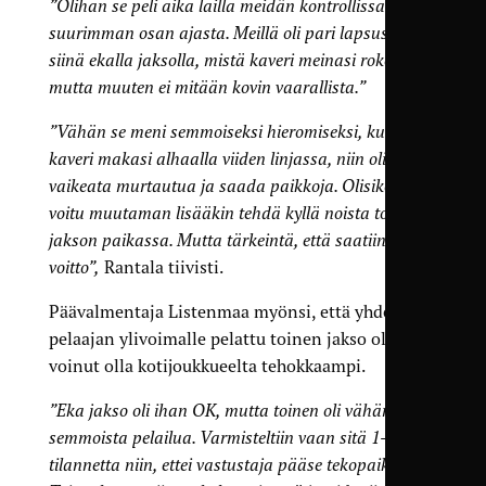
”Olihan se peli aika lailla meidän kontrollissa
suurimman osan ajasta. Meillä oli pari lapsusta
siinä ekalla jaksolla, mistä kaveri meinasi rokottaa,
mutta muuten ei mitään kovin vaarallista.”
”Vähän se meni semmoiseksi hieromiseksi, kun
kaveri makasi alhaalla viiden linjassa, niin oli vähän
vaikeata murtautua ja saada paikkoja. Olisiko toki
voitu muutaman lisääkin tehdä kyllä noista toisen
jakson paikassa. Mutta tärkeintä, että saatiin
voitto”,
Rantala tiivisti.
Päävalmentaja Listenmaa myönsi, että yhden
pelaajan ylivoimalle pelattu toinen jakso olisi
voinut olla kotijoukkueelta tehokkaampi.
”Eka jakso oli ihan OK, mutta toinen oli vähän
semmoista pelailua. Varmisteltiin vaan sitä 1–0-
tilannetta niin, ettei vastustaja pääse tekopaikoille.