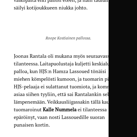
valkopaita ehti pallon eteen, ja näin taululla
säilyi kotijoukkueen niukka johto.
Roope Kostiainen pallossa.
Joonas Rantala oli mukana myös seuraavassa
tilanteessa. Laitapuolustaja kuljetti keskialueella
palloa, kun HJS:n Hamza Lassoued tönäisi
miehen kömpelösti kumoon, ja tuomarin pilli soi.
HJS-pelaaja ei sulattanut tuomiota, ja kommentoi
asiaa siihen tyyliin, että sai Rantalankin selvästi
lämpenemään. Veikkausliigassakin tällä kaudelle
tuomaroinut
Kalle Nummela
ei tilanteessa
epäröinyt, vaan nosti Lassouedille suoran
punaisen kortin.