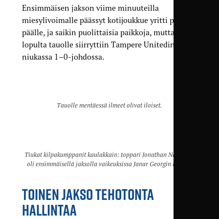
Ensimmäisen jakson viime minuuteilla
miesylivoimalle päässyt kotijoukkue yritti painaa
päälle, ja saikin puolittaisia paikkoja, mutta
lopulta tauolle siirryttiin Tampere Unitedin
niukassa 1–0-johdossa.
Tauolle mentäessä ilmeet olivat iloiset.
Tiukat kilpakumppanit kaulakkain: toppari Jonathan Ndongala
oli ensimmäisellä jaksolla vaikeuksissa Janar Georgin kanssa.
TOINEN JAKSO TEHOTONTA
HALLINTAA