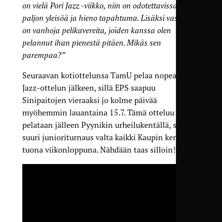
on vielä Pori Jazz -viikko, niin on odotettavissa
paljon yleisöä ja hieno tapahtuma. Lisäksi vastassa
on vanhoja pelikavereita, joiden kanssa olen
pelannut ihan pienestä pitäen. Mikäs sen
parempaa?”
Seuraavan kotiottelunsa TamU pelaa nopeasti
Jazz-ottelun jälkeen, sillä EPS saapuu
Sinipaitojen vieraaksi jo kolme päivää
myöhemmin lauantaina 15.7. Tämä otteluu
pelataan jälleen Pyynikin urheilukentällä, sillä
suuri junioriturnaus valta kaikki Kaupin kentät
tuona viikonloppuna. Nähdään taas silloin!