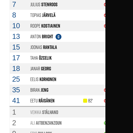
7
Julius
Stenroos
67'
8
Topias
Järvelä
74'
10
Roope
Kostiainen
67'
13
Anton
Bright
C
15
Joonas
Rantala
17
Taha
Özcelik
18
Janar
Georg
25
Eelis
Korhonen
35
Biran
Jeng
90'
41
Eetu
Räisänen
82'
90'
1
Veikka
Stålhand
2
Ali
Aitbenzanzoun
90'