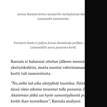
Joonas Rantala kertoo tuomarille mielipiteensä Hamza
Lassouedin sanomisista.
Tuomarin kanta ei paljoa Joonas Rantalasta poikkea: Hamza
Lassouedille suora punainen kortti.
Rantala ei halunnut ottelun jälkeen mennä
yksityiskohtiin, mutta suostui vahvistamaan, että
kortti tuli suunsoitosta.
”No,sieltä tuli aika alatyylistä huutelua. Näistä on
tässä viime aikoina tavannut tulla punaisia. Honka-
Akatemian jätkä sai hyvin samantyylisestä punaisen
kortin ihan tuoreeltaan”
, Rantala analysoi.