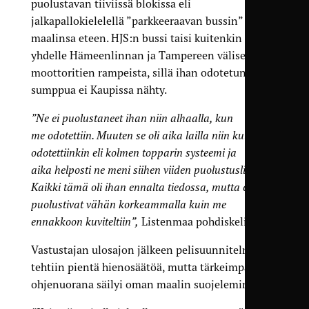
puolustavan tiiviissä blokissa eli
jalkapallokielelellä ”parkkeeraavan bussin” oman
maalinsa eteen. HJS:n bussi taisi kuitenkin jäädä
yhdelle Hämeenlinnan ja Tampereen välisen
moottoritien rampeista, sillä ihan odotetun laista
sumppua ei Kaupissa nähty.
”Ne ei puolustaneet ihan niin alhaalla, kun
me odotettiin. Muuten se oli aika lailla niin kuin
odotettiinkin eli kolmen topparin systeemi ja
aika helposti ne meni siihen viiden puolustuslinjaan.
Kaikki tämä oli ihan ennalta tiedossa, mutta ehkä
puolustivat vähän korkeammalla kuin me
ennakkoon kuviteltiin”,
Listenmaa pohdiskeli.
Vastustajan ulosajon jälkeen pelisuunnitelmaan
tehtiin pientä hienosäätöä, mutta tärkeimpänä
ohjenuorana säilyi oman maalin suojeleminen.