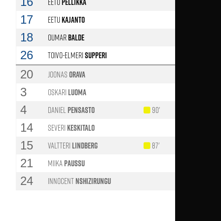
16
Eetu
Pellikka
53'
17
Eetu
Kajanto
53'
18
Oumar
Balde
78'
26
Toivo-Elmeri
Supperi
20
Joonas
Orava
3
Oskari
Luoma
4
Daniel
Pensasto
90'
78'
14
Severi
Keskitalo
53'
15
Valtteri
Lindberg
87'
78'
21
Miika
Paussu
53'
24
Innocent
Nshizirungu
53'