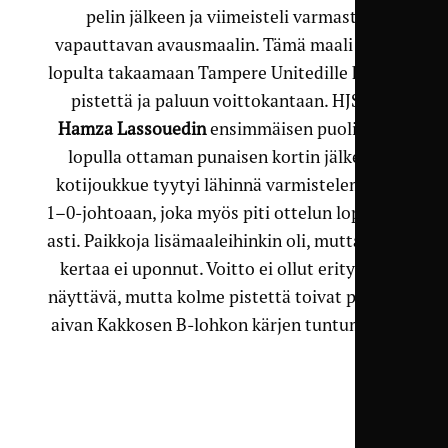
pelin jälkeen ja viimeisteli varmasti
vapauttavan avausmaalin. Tämä maali riitti
lopulta takaamaan Tampere Unitedille kolme
pistettä ja paluun voittokantaan. HJS:n
Hamza Lassouedin
ensimmäisen puoliajan
lopulla ottaman punaisen kortin jälkeen
kotijoukkue tyytyi lähinnä varmistelemaan
1–0-johtoaan, joka myös piti ottelun loppuun
asti. Paikkoja lisämaaleihinkin oli, mutta tällä
kertaa ei uponnut. Voitto ei ollut erityisen
näyttävä, mutta kolme pistettä toivat paluun
aivan Kakkosen B-lohkon kärjen tuntumaan.