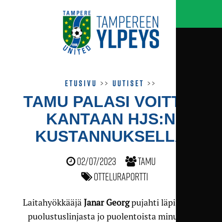
Etusivu
>>
Uutiset
>>
TAMU PALASI VOITTO­
KANTAAN HJS:N
KUSTANNUKSELLA
02/07/2023
TamU
Otteluraportti
Laitahyökkääjä
Janar Georg
pujahti läpi HJS:n
puolustuslinjasta jo puolentoista minuutin