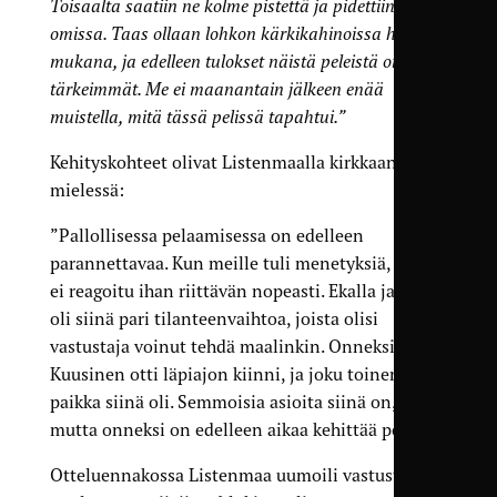
Toisaalta saatiin ne kolme pistettä ja pidettiin nolla
omissa. Taas ollaan lohkon kärkikahinoissa hienosti
mukana, ja edelleen tulokset näistä peleistä on ne
tärkeimmät. Me ei maanantain jälkeen enää
muistella, mitä tässä pelissä tapahtui.”
Kehityskohteet olivat Listenmaalla kirkkaana
mielessä:
”Pallollisessa pelaamisessa on edelleen
parannettavaa. Kun meille tuli menetyksiä, niihin
ei reagoitu ihan riittävän nopeasti. Ekalla jaksolla
oli siinä pari tilanteenvaihtoa, joista olisi
vastustaja voinut tehdä maalinkin. Onneksi
Kuusinen otti läpiajon kiinni, ja joku toinenkin
paikka siinä oli. Semmoisia asioita siinä on,
mutta onneksi on edelleen aikaa kehittää peliä.”
Otteluennakossa Listenmaa uumoili vastustajan