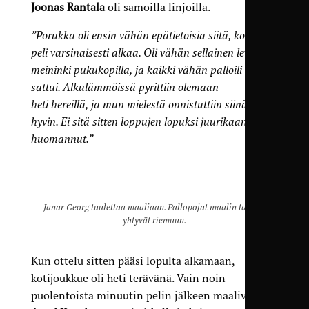
Joonas Rantala
oli samoilla linjoilla.
”Porukka oli ensin vähän epätietoisia siitä, koska
peli varsinaisesti alkaa. Oli vähän sellainen levoton
meininki pukukopilla, ja kaikki vähän palloili missä
sattui. Alkulämmöissä pyrittiin olemaan
heti hereillä, ja mun mielestä onnistuttiin siinä ihan
hyvin. Ei sitä sitten loppujen lopuksi juurikaan
huomannut.”
Janar Georg tuulettaa maaliaan. Pallopojat maalin takana
yhtyvät riemuun.
Kun ottelu sitten pääsi lopulta alkamaan,
kotijoukkue oli heti terävänä. Vain noin
puolentoista minuutin pelin jälkeen maalivahti