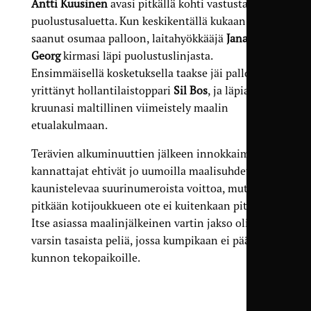
Antti Kuusinen
avasi pitkällä kohti vastustajan
puolustusaluetta. Kun keskikentällä kukaan ei
saanut osumaa palloon, laitahyökkääjä
Janar
Georg
kirmasi läpi puolustuslinjasta.
Ensimmäisellä kosketuksella taakse jäi palloon
yrittänyt hollantilaistoppari
Sil Bos
, ja läpiajon
kruunasi maltillinen viimeistely maalin
etualakulmaan.
Terävien alkuminuuttien jälkeen innokkaimmat
kannattajat ehtivät jo uumoilla maalisuhdetta
kaunistelevaa suurinumeroista voittoa, mutta
pitkään kotijoukkueen ote ei kuitenkaan pitänyt.
Itse asiassa maalinjälkeinen vartin jakso oli
varsin tasaista peliä, jossa kumpikaan ei päässyt
kunnon tekopaikoille.