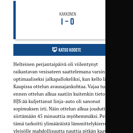
Kakkonen
1 – 0
Katso kooste
Helteinen perjantaipäivä oli viilentynyt
raikastavan vesisateen saattelemana varsin
optimaaliseksi jalkapallokeliksi, kun kello lähestyi
Kaupissa ottelun avausajankohtaa. Vajaa tunti
ennen ottelun alkua saatiin kuitenkin tieto, että
HJS:ää kuljettanut linja-auto oli sanonut
sopimuksen irti. Näin ottelun alkua jouduttiin
siirtämään 45 minuuttia myöhemmäksi. Pelaajille
tämä tarkoitti ylimääräistä lämmittelykierrosta, ja
yleisölle mahdollisuutta nauttia pitkän kaavan