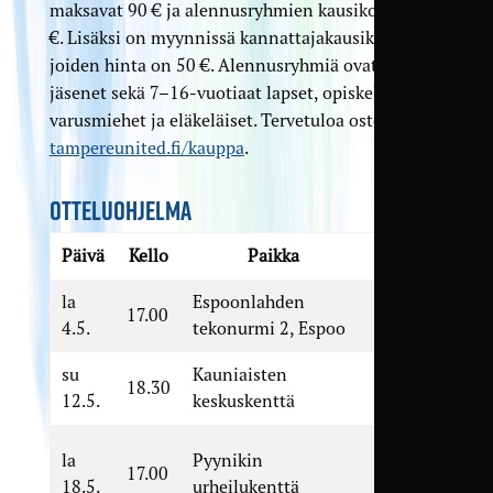
maksavat 90 € ja alennusryhmien kausikortit 65
€. Lisäksi on myynnissä kannattajakausikortteja,
joiden hinta on 50 €. Alennusryhmiä ovat seuran
jäsenet sekä 7–16-vuotiaat lapset, opiskelijat,
varusmiehet ja eläkeläiset. Tervetuloa ostoksille:
tampereunited.fi/kauppa
.
OTTELUOHJELMA
Päivä
Kello
Paikka
Ottelu
la
Espoonlahden
EPS –
17.00
4.5.
tekonurmi 2, Espoo
TamU
su
Kauniaisten
GrIFK –
18.30
12.5.
keskuskenttä
TamU
TamU –
la
Pyynikin
17.00
Pallo-
18.5.
urheilukenttä