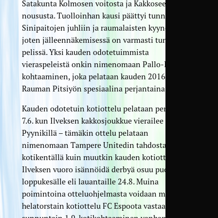
Satakunta Kolmosen voitosta ja Kakkoseen
noususta. Tuolloinhan kausi päättyi tunnetusti
Sinipaitojen juhliin ja raumalaisten kyyneliin,
joten jälleennäkemisessä on varmasti tunnetta
pelissä. Yksi kauden odotetuimmista
vieraspeleistä onkin nimenomaan Pallo-Iirojen
kohtaaminen, joka pelataan kauden 2016 tapaan
Rauman Pitsiyön spesiaalina perjantaina 26.7.
Kauden odotetuin kotiottelu pelataan perjantaina
7.6. kun Ilveksen kakkosjoukkue vierailee
Pyynikillä – tämäkin ottelu pelataan
nimenomaan Tampere Unitedin tahdosta samalla
kotikentällä kuin muutkin kauden kotiottelut.
Ilveksen vuoro isännöidä derbyä osuu puolestaan
loppukesälle eli lauantaille 24.8. Muina
poimintoina otteluohjelmasta voidaan mainita
helatorstain kotiottelu FC Espoota vastaan sekä