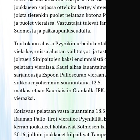
joukkueen sarjassa otteluita kertyy yhteensä 22,
joista tietenkin puolet pelataan kotona Pyynikillä
ja puolet vieraissa. Vastustajat tulevat läntisestä
Suomesta ja pääkaupunkiseudulta.
Toukokuun alussa Pyynikin urheilukentällä on
vielä käynnissä alustan vaihtotyöt, ja tästä
johtuen Sinipaitojen kaksi ensimmäistä ottelua
pelataan vieraissa. Kausi alkaa lauantaina 4.5.
sarjanousija Espoon Palloseuran vieraana ja
viikkoa myöhemmin sunnuntaina 12.5.
matkustetaan Kauniaisiin Grankulla IFK:n
vieraaksi.
Kotiavaus pelataan vasta lauantaina 18.5. kun
Rauman Pallo-Iirot vierailee Pyynikillä. Edellisen
kerran joukkueet kohtasivat Kolmosen kaudella
2016, jolloin joukkueet kilpailivat Tampere–