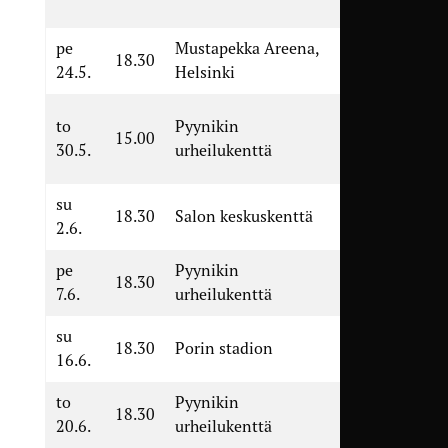
Iirot
pe
Mustapekka Areena,
Gnistan
18.30
24.5.
Helsinki
– TamU
TamU –
to
Pyynikin
15.00
FC
30.5.
urheilukenttä
Espoo
su
SalPa –
18.30
Salon keskuskenttä
2.6.
TamU
pe
Pyynikin
TamU –
18.30
7.6.
urheilukenttä
Ilves 2
su
FC Jazz –
18.30
Porin stadion
16.6.
TamU
to
Pyynikin
TamU –
18.30
20.6.
urheilukenttä
KäPa