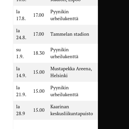
la
Pyynikin
TamU –
17.00
17.8.
urheilukenttä
SalPa
la
Ilves 2 –
17.00
Tammelan stadion
24.8.
TamU
su
Pyynikin
TamU –
18.30
1.9.
urheilukenttä
FC Jazz
la
Mustapekka Areena,
KäPa –
15.00
14.9.
Helsinki
TamU
la
Pyynikin
TamU –
15.00
21.9.
urheilukenttä
EPS
la
Kaarinan
KaaPo –
15.00
28.9
keskusliikuntapuisto
TamU
TamU –