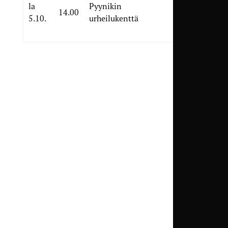
la
Pyynikin
FC
14.00
5.10.
urheilukenttä
Honka
Akatemia