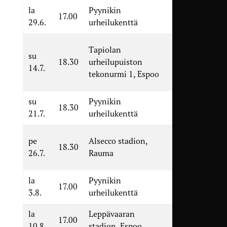
la
Pyynikin
TamU –
17.00
29.6.
urheilukenttä
KaaPo
FC
Tapiolan
su
Honka
18.30
urheilupuiston
14.7.
Akatemia
tekonurmi 1, Espoo
– TamU
su
Pyynikin
TamU –
18.30
21.7.
urheilukenttä
GrIFK
Pallo-
pe
Alsecco stadion,
18.30
Iirot –
26.7.
Rauma
TamU
la
Pyynikin
TamU –
17.00
3.8.
urheilukenttä
Gnistan
la
Leppävaaran
FC Espoo
17.00
10.8.
stadion, Espoo
– TamU