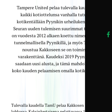
Tampere United pelaa tulevalla kaudella
kaikki kotiottelunsa vanhalla tutulla
kotikentällään Pyynikin urheilukentällä.
Seuran uuden tulemisen suurimmat tunteet
on vuodesta 2012 alkaen koettu nimenomaan
tunnelmallisella Pyynikillä, ja myös TamUn
noustua Kakkoseen se on toiminut
varakenttänä. Kaudeksi 2019 Pyynikille
saadaan uusi alusta, ja tämä mahdollistaa
koko kauden pelaamisen omalla kotikentällä.
Tulevalla kaudella TamU pelaa Kakkosen B-
lohkossa. Kaksinkertaisena pelattavassa 12