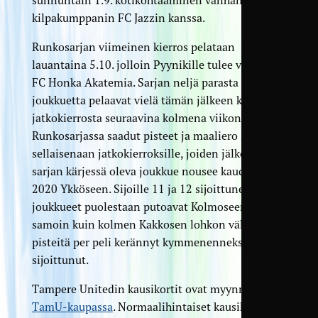
sunnuntain 1.9. kotikohtaaminen vanhan
kilpakumppanin FC Jazzin kanssa.
Runkosarjan viimeinen kierros pelataan
lauantaina 5.10. jolloin Pyynikille tulee vieraaksi
FC Honka Akatemia. Sarjan neljä parasta
joukkuetta pelaavat vielä tämän jälkeen kolme
jatkokierrosta seuraavina kolmena viikonloppuna.
Runkosarjassa saadut pisteet ja maaliero siirtyvät
sellaisenaan jatkokierroksille, joiden jälkeen
sarjan kärjessä oleva joukkue nousee kaudeksi
2020 Ykköseen. Sijoille 11 ja 12 sijoittuneet
joukkueet puolestaan putoavat Kolmoseen,
samoin kuin kolmen Kakkosen lohkon vähiten
pisteitä per peli kerännyt kymmenenneksi
sijoittunut.
Tampere Unitedin kausikortit ovat myynnissä
TamU-kaupassa
. Normaalihintaiset kausikortit