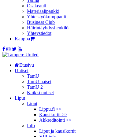
Tarina
Osakeanti
Materiaalipankki
Yhteistyö­kumppanit
Business Club
Häirintä­yhdyshenkilö
Yhteystiedot
Kauppa
Etusivu
Uutiset
TamU
TamU naiset
TamU 2
Kaikki uutiset
Liput
Liput
Lippu.fi >>
Kausikortit >>
Akkreditointi >>
Info
Liput ja kausikortit
VIP-info