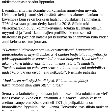
tukikampanjasta saadut lipputulot.
Lauantain erityinen ilonaihe oli kuitenkin anniskelun myynti.
Helteinen keli ja suuri yleisömäärä saivat kassakoneen laulamaan
kovempaa kuin se on koskaan laulanut, poislukien Tammelassa
TPV:tä vastaan pelattu derby kaudella 2018. Silloin toki
yleisömääräkin oli yli kolminkertainen. Jotakin lauantain ottelun
myynnistä ja TamU-kannattajien profiilista kertoo se, että
tilastollisesti jokainen katsoja joi keskimäärin enenmmän kuin yhden
anniskelusta ostetun juoman.
”Olemme budjetoineet ottelutulot varovaisesti. Lauantaina
anniskelualueen myynti vastasi 3–4 ottelun budjetoitua myyntiä., ja
pääsylipputulotkin vastaavat 2–3 ottelun budjettia. Kyllä tästä on
aika mukava lähteä rakentamaan menestystä tälle kaudelle.
Tavoitteenahan on vahvistaa seuran taloutta niin, että mahdolliset
uudet koronakriisit eivät meitä hetkauta”
, Niemistö paljastaa.
”Joukkueen peliesityskin oli hyvä. Ei lauantailta jäänyt
harmittamaan muu kuin ottelun tulos.”
Seuraavaa kotiottelua joudutaan juhannuksen takia odottamaan vielä
lähes kolme viikkoa eli lauantainhin 4.7. saakka. Silloin vastaan
asettuu Tampereen Kisatoverit eli TKT, ja pelipaikkana on
luonnollisesti Pyynikin urheilukenttä. Tervetuloa taas silloin mukaan