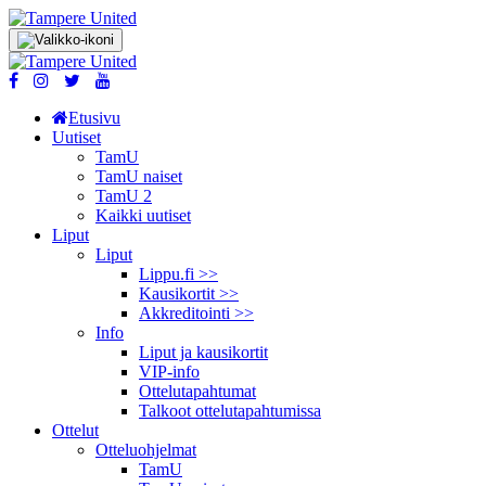
Etusivu
Uutiset
TamU
TamU naiset
TamU 2
Kaikki uutiset
Liput
Liput
Lippu.fi >>
Kausikortit >>
Akkreditointi >>
Info
Liput ja kausikortit
VIP-info
Ottelutapahtumat
Talkoot ottelu­tapahtumissa
Ottelut
Otteluohjelmat
TamU