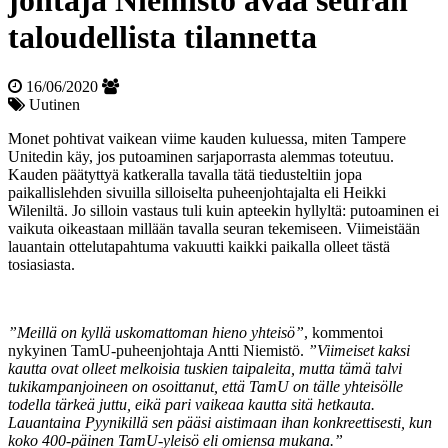
johtaja Niemistö avaa seuran
taloudellista tilannetta
16/06/2020
Uutinen
Monet pohtivat vaikean viime kauden kuluessa, miten Tampere
Unitedin käy, jos putoaminen sarjaporrasta alemmas toteutuu.
Kauden päätyttyä katkeralla tavalla tätä tiedusteltiin jopa
paikallislehden sivuilla silloiselta puheenjohtajalta eli Heikki
Wileniltä. Jo silloin vastaus tuli kuin apteekin hyllyltä: putoaminen ei
vaikuta oikeastaan millään tavalla seuran tekemiseen. Viimeistään
lauantain ottelutapahtuma vakuutti kaikki paikalla olleet tästä
tosiasiasta.
”Meillä on kyllä uskomattoman hieno yhteisö”
, kommentoi
nykyinen TamU-puheenjohtaja Antti Niemistö.
”Viimeiset kaksi
kautta ovat olleet melkoisia tuskien taipaleita, mutta tämä talvi
tukikampanjoineen on osoittanut, että TamU on tälle yhteisölle
todella tärkeä juttu, eikä pari vaikeaa kautta sitä hetkauta.
Lauantaina Pyynikillä sen pääsi aistimaan ihan konkreettisesti, kun
koko 400-päinen TamU-yleisö eli omiensa mukana.”