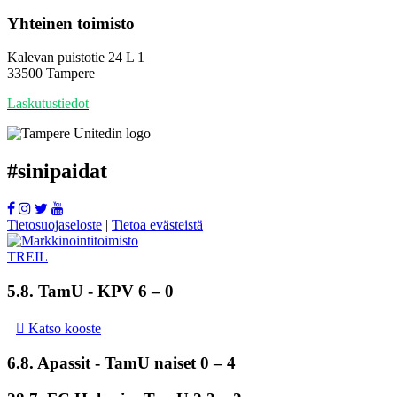
Yhteinen toimisto
Kalevan puistotie 24 L 1
33500 Tampere
Laskutustiedot
#
sinipaidat
Tietosuojaseloste
|
Tietoa evästeistä
5.8.
TamU
- KPV 6 – 0
Katso kooste
6.8. Apassit -
TamU naiset
0 – 4