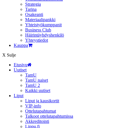
Strategia
Tarina
Osakeanti
Materiaalipankki
Yhteistyö­kumppanit
Business Club
Häirintä­yhdyshenkilö
Yhteystiedot
Kauppa
X
Sulje
Etusivu
Uutiset
TamU
TamU naiset
TamU 2
Kaikki uutiset
Liput
Liput ja kausikortit
VIP-info
Ottelutapahtumat
Talkoot ottelutapahtumissa
Akkreditointi
Lippu.fi