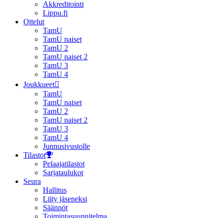
Akkreditointi
Lippu.fi
Ottelut
TamU
TamU naiset
TamU 2
TamU naiset 2
TamU 3
TamU 4
Joukkueet
TamU
TamU naiset
TamU 2
TamU naiset 2
TamU 3
TamU 4
Junnusivustolle
Tilastot
Pelaajatilastot
Sarjataulukot
Seura
Hallitus
Liity jäseneksi
Säännöt
Toimintasuunnitelma