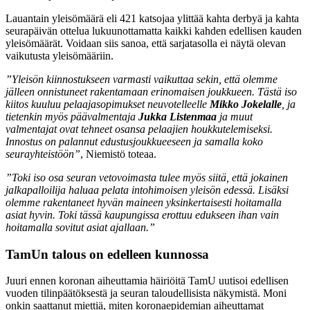
Lauantain yleisömäärä eli 421 katsojaa ylittää kahta derbyä ja kahta
seurapäivän ottelua lukuunottamatta kaikki kahden edellisen kauden
yleisömäärät. Voidaan siis sanoa, että sarjatasolla ei näytä olevan
vaikutusta yleisömääriin.
”Yleisön kiinnostukseen varmasti vaikuttaa sekin, että olemme
jälleen onnistuneet rakentamaan erinomaisen joukkueen. Tästä iso
kiitos kuuluu pelaajasopimukset neuvotelleelle
Mikko Jokelalle
, ja
tietenkin myös päävalmentaja
Jukka Listenmaa
ja muut
valmentajat ovat tehneet osansa pelaajien houkkutelemiseksi.
Innostus on palannut edustusjoukkueeseen ja samalla koko
seurayhteistöön”
, Niemistö toteaa.
”Toki iso osa seuran vetovoimasta tulee myös siitä, että jokainen
jalkapalloilija haluaa pelata intohimoisen yleisön edessä. Lisäksi
olemme rakentaneet hyvän maineen yksinkertaisesti hoitamalla
asiat hyvin. Toki tässä kaupungissa erottuu edukseen ihan vain
hoitamalla sovitut asiat ajallaan.”
TamUn talous on edelleen kunnossa
Juuri ennen koronan aiheuttamia häiriöitä TamU uutisoi edellisen
vuoden tilinpäätöksestä ja seuran taloudellisista näkymistä. Moni
onkin saattanut miettiä, miten koronaepidemian aiheuttamat