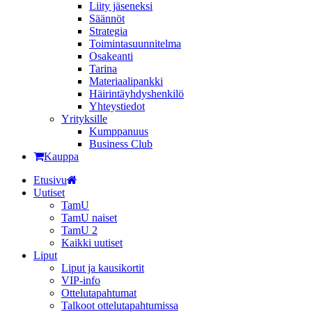
Liity jäseneksi
Säännöt
Strategia
Toimintasuunnitelma
Osakeanti
Tarina
Materiaalipankki
Häirintä­yhdyshenkilö
Yhteystiedot
Yrityksille
Kumppanuus
Business Club
Kauppa
Etusivu
Uutiset
TamU
TamU naiset
TamU 2
Kaikki uutiset
Liput
Liput ja kausikortit
VIP-info
Ottelutapahtumat
Talkoot ottelutapahtumissa