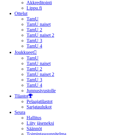
Akkreditointi
Lippu.fi
Ottelut
TamU
TamU naiset
TamU 2
TamU naiset 2
TamU 3
TamU 4
Joukkueet
TamU
TamU naiset
TamU 2
TamU naiset 2
TamU 3
TamU 4
Junnusivustolle
Tilastot
Pelaajatilastot
Sarjataulukot
Seura
Hallitus
Liity jäseneksi
Säännöt
Toimintasuunnitelma