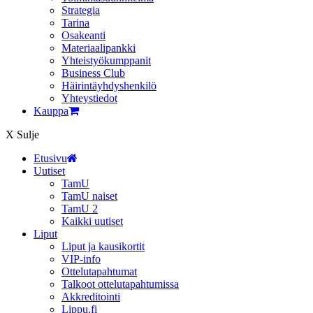
Strategia
Tarina
Osakeanti
Materiaalipankki
Yhteistyö­kumppanit
Business Club
Häirintä­yhdyshenkilö
Yhteystiedot
Kauppa
X
Sulje
Etusivu
Uutiset
TamU
TamU naiset
TamU 2
Kaikki uutiset
Liput
Liput ja kausikortit
VIP-info
Ottelutapahtumat
Talkoot ottelutapahtumissa
Akkreditointi
Lippu.fi