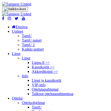
Etusivu
Uutiset
TamU
TamU naiset
TamU 2
Kaikki uutiset
Liput
Liput
Lippu.fi >>
Kausikortit >>
Akkreditointi >>
Info
Liput ja kausikortit
VIP-info
Ottelutapahtumat
Talkoot ottelu­tapahtumissa
Ottelut
Otteluohjelmat
TamU