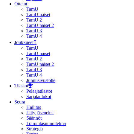
Ottelut
TamU
TamU naiset
TamU 2
TamU naiset 2
TamU 3
TamU 4
Joukkueet
TamU
TamU naiset
TamU 2
TamU naiset 2
TamU 3
TamU 4
Junnusivustolle
Tilastot
Pelaajatilastot
Sarjataulukot
Seura
Hallitus
Liity jäseneksi
Säännöt
Toimintasuunnitelma
Strategia