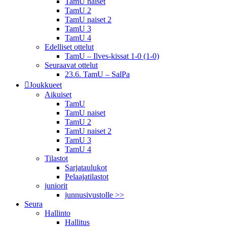
TamU naiset
TamU 2
TamU naiset 2
TamU 3
TamU 4
Edelliset ottelut
TamU – Ilves-kissat 1-0 (1-0)
Seuraavat ottelut
23.6. TamU – SalPa
Joukkueet
Aikuiset
TamU
TamU naiset
TamU 2
TamU naiset 2
TamU 3
TamU 4
Tilastot
Sarjataulukot
Pelaajatilastot
juniorit
junnusivustolle >>
Seura
Hallinto
Hallitus