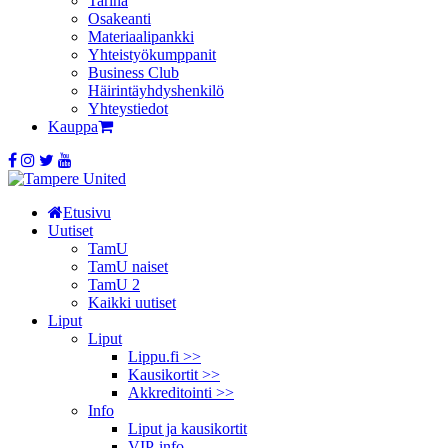
Tarina
Osakeanti
Materiaalipankki
Yhteistyö­kumppanit
Business Club
Häirintä­yhdyshenkilö
Yhteystiedot
Kauppa
Etusivu
Uutiset
TamU
TamU naiset
TamU 2
Kaikki uutiset
Liput
Liput
Lippu.fi >>
Kausikortit >>
Akkreditointi >>
Info
Liput ja kausikortit
VIP-info