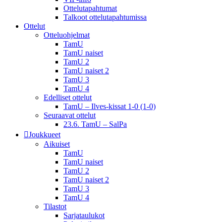
Ottelutapahtumat
Talkoot ottelu­tapahtumissa
Ottelut
Otteluohjelmat
TamU
TamU naiset
TamU 2
TamU naiset 2
TamU 3
TamU 4
Edelliset ottelut
TamU – Ilves-kissat 1-0 (1-0)
Seuraavat ottelut
23.6. TamU – SalPa
Joukkueet
Aikuiset
TamU
TamU naiset
TamU 2
TamU naiset 2
TamU 3
TamU 4
Tilastot
Sarjataulukot