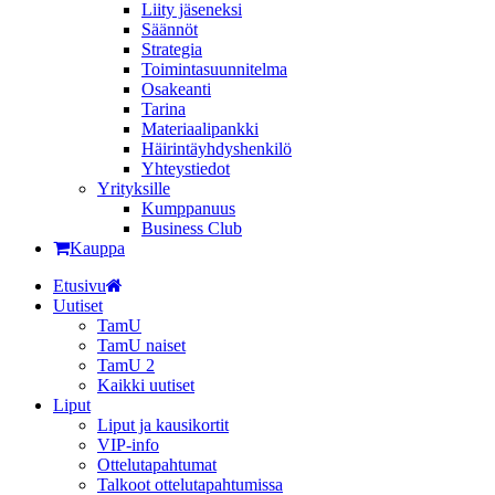
Liity jäseneksi
Säännöt
Strategia
Toimintasuunnitelma
Osakeanti
Tarina
Materiaalipankki
Häirintä­yhdyshenkilö
Yhteystiedot
Yrityksille
Kumppanuus
Business Club
Kauppa
Etusivu
Uutiset
TamU
TamU naiset
TamU 2
Kaikki uutiset
Liput
Liput ja kausikortit
VIP-info
Ottelutapahtumat
Talkoot ottelutapahtumissa