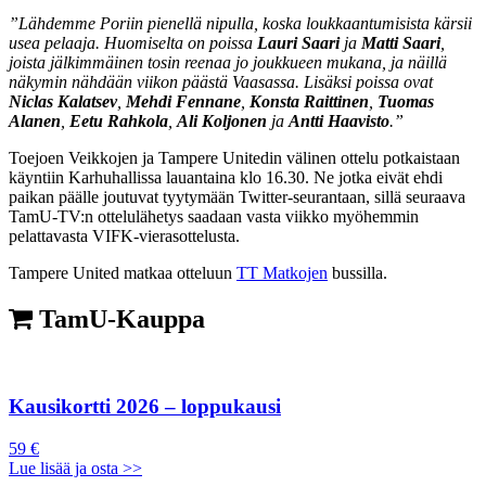
”Lähdemme Poriin pienellä nipulla, koska loukkaantumisista kärsii
usea pelaaja. Huomiselta on poissa
Lauri Saari
ja
Matti Saari
,
joista jälkimmäinen tosin reenaa jo joukkueen mukana, ja näillä
näkymin nähdään viikon päästä Vaasassa. Lisäksi poissa ovat
Niclas Kalatsev
,
Mehdi Fennane
,
Konsta Raittinen
,
Tuomas
Alanen
,
Eetu Rahkola
,
Ali Koljonen
ja
Antti Haavisto
.”
Toejoen Veikkojen ja Tampere Unitedin välinen ottelu potkaistaan
käyntiin Karhuhallissa lauantaina klo 16.30. Ne jotka eivät ehdi
paikan päälle joutuvat tyytymään Twitter-seurantaan, sillä seuraava
TamU-TV:n ottelulähetys saadaan vasta viikko myöhemmin
pelattavasta VIFK-vierasottelusta.
Tampere United matkaa otteluun
TT Matkojen
bussilla.
TamU-Kauppa
Kausikortti 2026 – loppukausi
59 €
Lue lisää ja osta >>