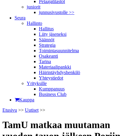
Pelaajatilastot
juniorit
junnusivustolle >>
Seura
Hallinto
Hallitus
Liity jäseneksi
Säännöt
Strategia
Toimintasuunnitelma
Osakeanti
Tarina
Materiaalipankki
Häirintä­yhdyshenkilö
Yhteystiedot
Yrityksille
Kumppanuus
Business Club
Kauppa
Etusivu
>>
Uutiset
>>
TamU matkaa muutaman