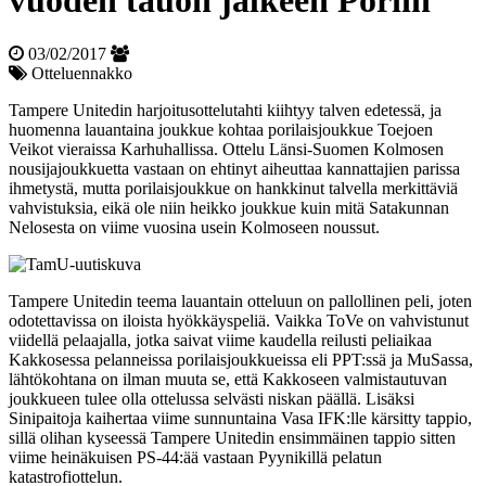
vuoden tauon jälkeen Poriin
03/02/2017
Otteluennakko
Tampere Unitedin harjoitusottelutahti kiihtyy talven edetessä, ja
huomenna lauantaina joukkue kohtaa porilaisjoukkue Toejoen
Veikot vieraissa Karhuhallissa. Ottelu Länsi-Suomen Kolmosen
nousijajoukkuetta vastaan on ehtinyt aiheuttaa kannattajien parissa
ihmetystä, mutta porilaisjoukkue on hankkinut talvella merkittäviä
vahvistuksia, eikä ole niin heikko joukkue kuin mitä Satakunnan
Nelosesta on viime vuosina usein Kolmoseen noussut.
Tampere Unitedin teema lauantain otteluun on pallollinen peli, joten
odotettavissa on iloista hyökkäyspeliä. Vaikka ToVe on vahvistunut
viidellä pelaajalla, jotka saivat viime kaudella reilusti peliaikaa
Kakkosessa pelanneissa porilaisjoukkueissa eli PPT:ssä ja MuSassa,
lähtökohtana on ilman muuta se, että Kakkoseen valmistautuvan
joukkueen tulee olla ottelussa selvästi niskan päällä. Lisäksi
Sinipaitoja kaihertaa viime sunnuntaina Vasa IFK:lle kärsitty tappio,
sillä olihan kyseessä Tampere Unitedin ensimmäinen tappio sitten
viime heinäkuisen PS-44:ää vastaan Pyynikillä pelatun
katastrofiottelun.