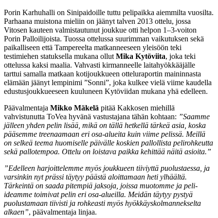
Porin Karhuhalli on Sinipaidoille tuttu pelipaikka aiemmilta vuosilta.
Parhaana muistona mieliin on jäänyt talven 2013 ottelu, jossa
Vitosen kauteen valmistautunut joukkue otti helpon 1–3-voiton
Porin Palloilijoista. Tuossa ottelussa suurimman vaikutuksen sekä
paikalliseen että Tampereelta matkanneeseen yleisöön teki
testimiehen statuksella mukana ollut
Mika Kytöviita
, joka teki
ottelussa kaksi maalia. Vahvasti kirmanneelle laitahyökkääjälle
tarttui samalla matkaan kotijoukkueen otteluraportin maininnasta
elämään jäänyt lempinimi ”Sonni”, joka kulkee vielä viime kaudella
edustusjoukkueeseen kuuluneen Kytöviidan mukana yhä edelleen.
Päävalmentaja
Mikko Mäkelä
pitää Kakkosen miehillä
vahvistunutta ToVea hyvänä vastustajana tähän kohtaan:
”Saamme
jälleen yhden pelin lisää, mikä on tällä hetkellä tärkeä asia, koska
pääsemme treenaamaan eri osa-alueita kuin viime pelissä. Meillä
on selkeä teema huomiselle päivälle koskien pallollista pelirohkeutta
sekä pallotempoa. Ottelu on loistava paikka kehittää näitä asioita.”
”Edelleen harjoittelemme myös joukkueen tiiviyttä puolustaessa, ja
varsinkin nyt prässi täytyy päästä aloittamaan heti ylhäältä.
Tärkeintä on saada pitempiä jaksoja, joissa muotomme ja peli-
ideamme toimivat pelin eri osa-alueilla. Meidän täytyy pystyä
puolustamaan tiivisti ja rohkeasti myös hyökkäyskolmannekselta
alkaen”
, päävalmentaja linjaa.