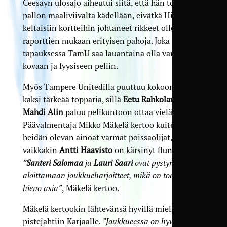
Ceesayn ulosajo aiheutui siitä, että hän torjui
pallon maaliviivalta kädellään, eivätkä Hirvosen
keltaisiin kortteihin johtaneet rikkeet olleet
raporttien mukaan erityisen pahoja. Joka
tapauksessa TamU saa lauantaina olla varautunut
kovaan ja fyysiseen peliin.
Myös Tampere Unitedilla puuttuu kokoonpanosta
kaksi tärkeää topparia, sillä
Eetu Rahkolan
ja
Mahdi Alin
paluu pelikuntoon ottaa vielä aikansa.
Päävalmentaja Mikko Mäkelä kertoo kuitenkin
heidän olevan ainoat varmat poissaolijat,
vaikkakin
Antti Haavisto
on kärsinyt flunssasta.
”
Santeri Salomaa
ja
Lauri Saari
ovat pystyneet
aloittamaan joukkueharjoitteet, mikä on todella
hieno asia”
, Mäkelä kertoo.
Mäkelä kertookin lähtevänsä hyvillä mielin
pistejahtiin Karjaalle.
”Joukkueessa on hyvä fiilis ja