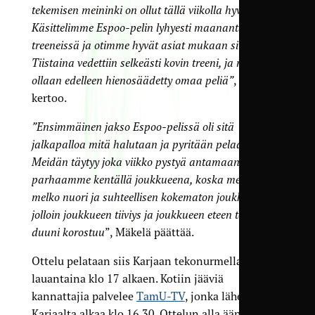
tekemisen meininki on ollut tällä viikolla hyvä.
Käsittelimme Espoo-pelin lyhyesti maanantain
treeneissä ja otimme hyvät asiat mukaan siitä.
Tiistaina vedettiin selkeästi kovin treeni, ja muuten
ollaan edelleen hienosäädetty omaa peliä”
, Mäkelä
kertoo.
”Ensimmäinen jakso Espoo-pelissä oli sitä
jalkapalloa mitä halutaan ja pyritään pelaamaan.
Meidän täytyy joka viikko pystyä antamaan
parhaamme kentällä joukkueena, koska meillä on
melko nuori ja suhteellisen kokematon joukkue,
jolloin joukkueen tiiviys ja joukkueen eteen tehtävä
duuni korostuu
”, Mäkelä päättää.
Ottelu pelataan siis Karjaan tekonurmella
lauantaina klo 17 alkaen. Kotiin jääviä
kannattajia palvelee
TamU-TV
, jonka lähetys
Karjaalta alkaa klo 16.30. Ottelun alla äänessä