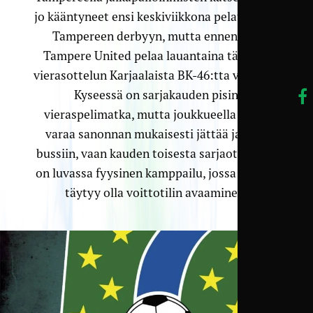
jo kääntyneet ensi keskiviikkona pelattavaan
Tampereen derbyyn, mutta ennen sitä
Tampere United pelaa lauantaina tärkeän
vierasottelun Karjaalaista BK-46:tta vastaan.
Kyseessä on sarjakauden pisin
vieraspelimatka, mutta joukkueella ei ole
varaa sanonnan mukaisesti jättää jalkoja
bussiin, vaan kauden toisesta sarjaottelusta
on luvassa fyysinen kamppailu, jossa haussa
täytyy olla voittotilin avaaminen.