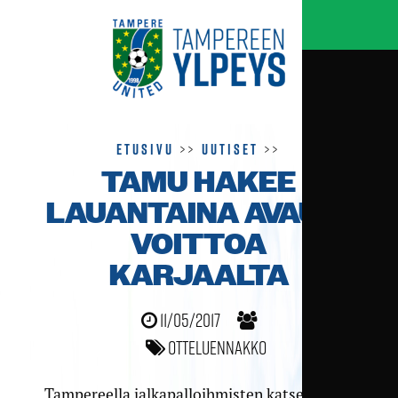
Etusivu
>>
Uutiset
>>
TAMU HAKEE
LAUANTAINA AVAUS­
VOITTOA
KARJAALTA
11/05/2017
Otteluennakko
Tampereella jalkapalloihmisten katseet ovat