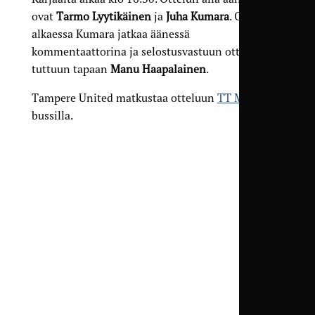
ovat
Tarmo Lyytikäinen
ja
Juha Kumara
. Ottelun
alkaessa Kumara jatkaa äänessä
kommentaattorina ja selostusvastuun ottaa
tuttuun tapaan
Manu Haapalainen
.
Tampere United matkustaa otteluun
TT Matkojen
bussilla.