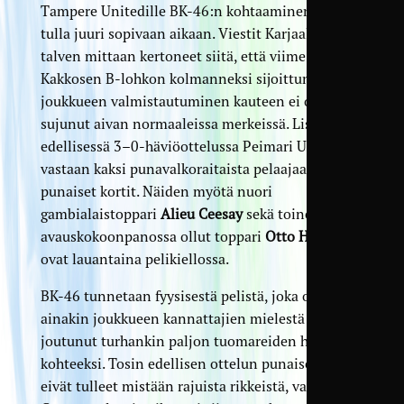
Tampere Unitedille BK-46:n kohtaaminen saattaa
tulla juuri sopivaan aikaan. Viestit Karjaalta ovat
talven mittaan kertoneet siitä, että viime kaudella
Kakkosen B-lohkon kolmanneksi sijoittuneen
joukkueen valmistautuminen kauteen ei ole
sujunut aivan normaaleissa merkeissä. Lisäksi
edellisessä 3–0-häviöottelussa Peimari Unitedia
vastaan kaksi punavalkoraitaista pelaajaa otti
punaiset kortit. Näiden myötä nuori
gambialaistoppari
Alieu Ceesay
sekä toinen
avauskokoonpanossa ollut toppari
Otto Hirvonen
ovat lauantaina pelikiellossa.
BK-46 tunnetaan fyysisestä pelistä, joka on
ainakin joukkueen kannattajien mielestä
joutunut turhankin paljon tuomareiden huomion
kohteeksi. Tosin edellisen ottelun punaiset kortit
eivät tulleet mistään rajuista rikkeistä, vaan