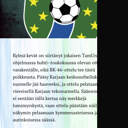
Kylmä kevät on siirtänyt jokaisen TamUn
ohjelmassa huhti–toukokuussa olevan ottelun
varakentälle, eikä BK-46-ottelu tee tästä
poikkeusta. Pääsy Karjaan keskusurheilukentän
nurmelle jää haaveeksi, ja ottelu pelataan
viereisellä Karjaan tekonurmella. Sääennusteissa
ei sentään tällä kertaa näy merkkejä
lumimyrskystä, vaan ottelu päästään näillä
näkymin pelaamaan kymmenasteisessa ja
aurinkoisessa säässä.