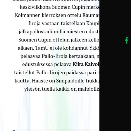
keskiviikkona Suomen Cupin merkeissä.
Kolmannen kierroksen ottelu Rauman Pallo-
Iiroja vastaan taistellaan Kaupin
jalkapallostadionilla miesten edustuksen
Suomen Cupin ottelun jälkeen kello 20.15
alkaen. TamU ei ole kohdannut Ykkösessä
pelaavaa Pallo-Iiroja kertaakaan, mutta
edustuksessa pelaava
Kiira Kaivola
on
taistellut Pallo-Iirojen paidassa pari edellistä
kautta. Haaste on Sinipaidoille tiukka, mutta
yleisön tuella kaikki on mahdollista.