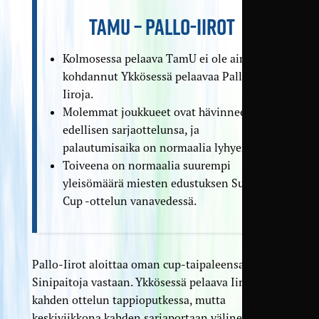
TAMU – PALLO-IIROT
Kolmosessa pelaava TamU ei ole aimmin
kohdannut Ykkösessä pelaavaa Pallo-
Iiroja.
Molemmat joukkueet ovat hävinneet
edellisen sarjaottelunsa, ja
palautumisaika on normaalia lyhyempi.
Toiveena on normaalia suurempi
yleisömäärä miesten edustuksen Suomen
Cup -ottelun vanavedessä.
Pallo-Iirot aloittaa oman cup-taipaleensa
Sinipaitoja vastaan. Ykkösessä pelaava Iirot on
kahden ottelun tappioputkessa, mutta
keskiviikkona kahden sarjaportaan välinen ero