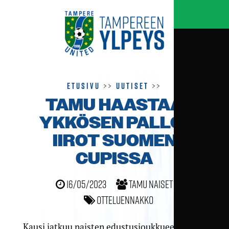
Etusivu
>>
Uutiset
>>
TAMU HAASTAA
YKKÖSEN PALLO-
IIROT SUOMEN
CUPISSA
16/05/2023
TamU naiset
Otteluennakko
Kausi jatkuu naisten edustusjoukkueen osalta