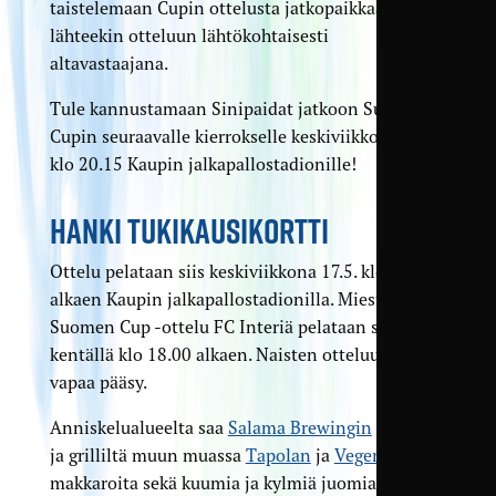
taistelemaan Cupin ottelusta jatkopaikkaa, vaikka
lähteekin otteluun lähtökohtaisesti
altavastaajana.
Tule kannustamaan Sinipaidat jatkoon Suomen
Cupin seuraavalle kierrokselle keskiviikkona 17.5
klo 20.15 Kaupin jalkapallostadionille!
HANKI TUKIKAUSIKORTTI
Ottelu pelataan siis keskiviikkona 17.5. klo 20.15
alkaen Kaupin jalkapallostadionilla. Miesten
Suomen Cup -ottelu FC Interiä pelataan samalla
kentällä klo 18.00 alkaen. Naisten otteluun on
vapaa pääsy.
Anniskelualueelta saa
Salama Brewingin
juomia
ja grilliltä muun muassa
Tapolan
ja
Vegemin
makkaroita sekä kuumia ja kylmiä juomia.