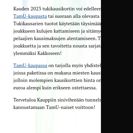
Kauden 2023 tukikausikortin voi edelleen ostaa
TamU-kaupasta
tai suoraan alla olevasta napista.
Tukikausarien tuotot käytetään täysimääräisesti
joukkueen kulujen kattamiseen ja sitämyötä
pelaajien kausimaksujen alentamiseen. Tue siis
joukkuetta ja sen tavoitetta nousta sarjatasoa
ylemmäksi Kakkoseen!
TamU-kaupassa
on tarjolla myös yhdistelmiä,
joissa paketissa on mukana miesten kausikortti,
jolloin molempien kausikorttien hinta on viisi
euroa alempi kuin erikseen ostettaessa.
Tervetuloa Kauppiin sinivihreään tunnelmaan
kannustamaan TamU-naiset voittoon!