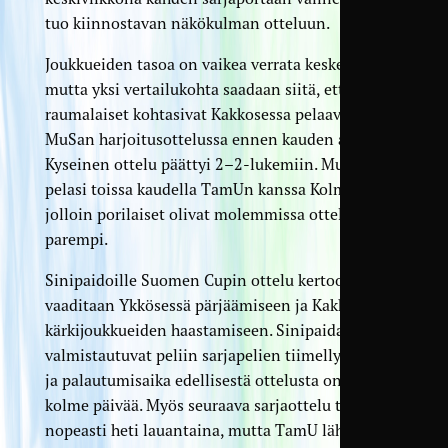
tuo kiinnostavan näkökulman otteluun.
Joukkueiden tasoa on vaikea verrata keskenään,
mutta yksi vertailukohta saadaan siitä, että
raumalaiset kohtasivat Kakkosessa pelaavan
MuSan harjoitusottelussa ennen kauden alkua.
Kyseinen ottelu päättyi 2–2-lukemiin. MuSa
pelasi toissa kaudella TamUn kanssa Kolmosessa,
jolloin porilaiset olivat molemmissa otteluissa
parempi.
Sinipaidoille Suomen Cupin ottelu kertoo, mitä
vaaditaan Ykkösessä pärjäämiseen ja Kakkosen
kärkijoukkueiden haastamiseen. Sinipaidat
valmistautuvat peliin sarjapelien tiimellyksessä,
ja palautumisaika edellisestä ottelusta on vain
kolme päivää. Myös seuraava sarjaottelu tulee
nopeasti heti lauantaina, mutta TamU lähtee